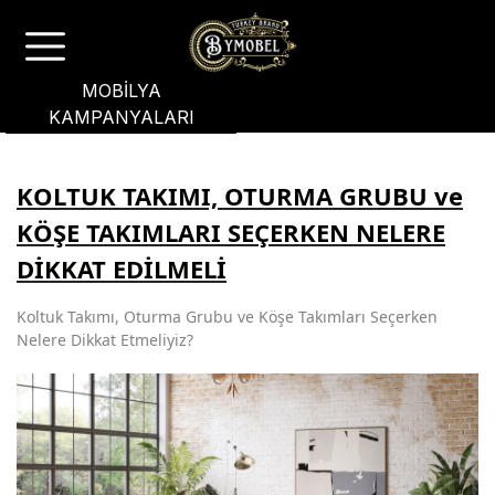
MOBİLYA
KAMPANYALARI
KOLTUK TAKIMI, OTURMA GRUBU ve
KÖŞE TAKIMLARI SEÇERKEN NELERE
DİKKAT EDİLMELİ
Koltuk Takımı, Oturma Grubu ve Köşe Takımları Seçerken
Nelere Dikkat Etmeliyiz?