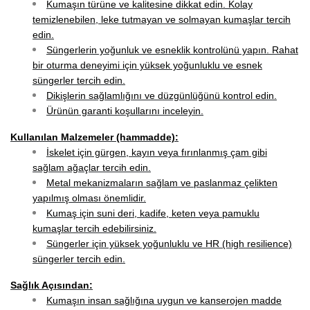
Kumaşın türüne ve kalitesine dikkat edin. Kolay
temizlenebilen, leke tutmayan ve solmayan kumaşlar tercih
edin.
Süngerlerin yoğunluk ve esneklik kontrolünü yapın. Rahat
bir oturma deneyimi için yüksek yoğunluklu ve esnek
süngerler tercih edin.
Dikişlerin sağlamlığını ve düzgünlüğünü kontrol edin.
Ürünün garanti koşullarını inceleyin.
Kullanılan Malzemeler (hammadde):
İskelet için gürgen, kayın veya fırınlanmış çam gibi
sağlam ağaçlar tercih edin.
Metal mekanizmaların sağlam ve paslanmaz çelikten
yapılmış olması önemlidir.
Kumaş için suni deri, kadife, keten veya pamuklu
kumaşlar tercih edebilirsiniz.
Süngerler için yüksek yoğunluklu ve HR (high resilience)
süngerler tercih edin.
Sağlık Açısından:
Kumaşın insan sağlığına uygun ve kanserojen madde