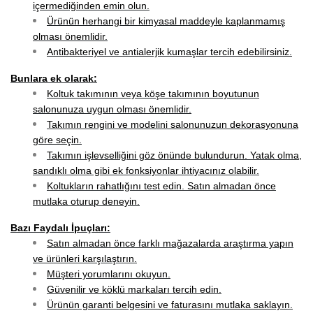
içermediğinden emin olun.
Ürünün herhangi bir kimyasal maddeyle kaplanmamış
olması önemlidir.
Antibakteriyel ve antialerjik kumaşlar tercih edebilirsiniz.
Bunlara ek olarak:
Koltuk takımının veya köşe takımının boyutunun
salonunuza uygun olması önemlidir.
Takımın rengini ve modelini salonunuzun dekorasyonuna
göre seçin.
Takımın işlevselliğini göz önünde bulundurun. Yatak olma,
sandıklı olma gibi ek fonksiyonlar ihtiyacınız olabilir.
Koltukların rahatlığını test edin. Satın almadan önce
mutlaka oturup deneyin.
Bazı Faydalı İpuçları:
Satın almadan önce farklı mağazalarda araştırma yapın
ve ürünleri karşılaştırın.
Müşteri yorumlarını okuyun.
Güvenilir ve köklü markaları tercih edin.
Ürünün garanti belgesini ve faturasını mutlaka saklayın.