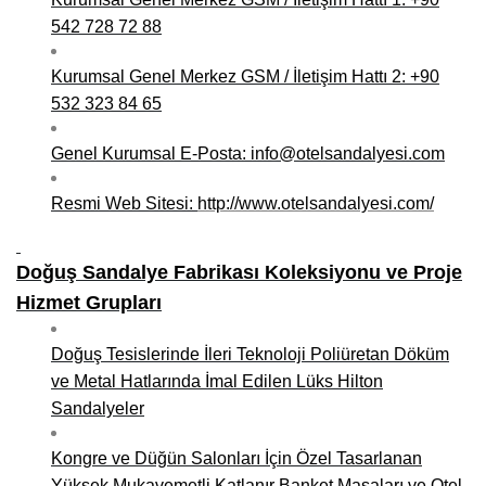
542 728 72 88
Kurumsal Genel Merkez GSM / İletişim Hattı 2: +90
532 323 84 65
Genel Kurumsal E-Posta: info@otelsandalyesi.com
Resmi Web Sitesi:
http://www.otelsandalyesi.com/
Doğuş Sandalye Fabrikası Koleksiyonu ve Proje
Hizmet Grupları
Doğuş Tesislerinde İleri Teknoloji Poliüretan Döküm
ve Metal Hatlarında İmal Edilen Lüks Hilton
Sandalyeler
Kongre ve Düğün Salonları İçin Özel Tasarlanan
Yüksek Mukavemetli Katlanır Banket Masaları ve Otel