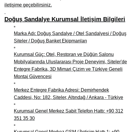
iletişime geçebilirsiniz.
Niğde Mobilyacılar, Mobilya Firmaları, İmalatçıları
Doğuş Sandalye Kurumsal İletişim Bilgileri
Giresun Mobilya Mağazaları, İmalatçıları, Mobilyacıları
Marka Adı: Doğuş Sandalye / Otel Sandalyesi / Doğuş
Siteler / Doğuş Banket Ekipmanları
Kurumsal Güç: Otel, Restoran ve Düğün Salonu
Mobilyalarında Uluslararası Proje Deneyimi, Siteler'de
Entegre Fabrika, 3D Mimari Çizim ve Türkiye Geneli
Montaj Güvencesi
Merkez Entegre Fabrika Adresi: Demirhendek
Caddesi, No: 182, Siteler, Altındağ / Ankara - Türkiye
Kurumsal Genel Merkez Sabit Telefon Hattı: +90 312
351 35 30
Kurumsal Genel Merkez GSM / İletişim Hattı 1: +90