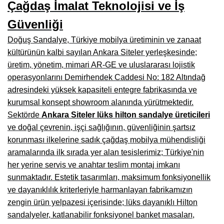
Çağdaş İmalat Teknolojisi ve İş
Manisa Mobilyacılar, Mobilya Fabrikaları, Mağazaları
Güvenliği
Osmaniye Mobilyacılar, Mobilya Mağazaları, İmalatçıları
Doğuş Sandalye, Türkiye mobilya üretiminin ve zanaat
Düzce Mobilyacılar, Mobilya Mağazaları, Fabrikaları
kültürünün kalbi sayılan Ankara Siteler yerleşkesinde;
Samsun Mobilyacıları, Mobilya Fabrikaları, Mağazaları
üretim, yönetim, mimari AR-GE ve uluslararası lojistik
operasyonlarını Demirhendek Caddesi No: 182 Altındağ
Balıkesir Mobilya Mağazaları, Fabrikaları, İmalatçıları
adresindeki yüksek kapasiteli entegre fabrikasında ve
Kahramanmaraş Mobilya İmalatçıları, Mağazaları, Fabrikaları
kurumsal konsept showroom alanında yürütmektedir.
Sektörde
Ankara Siteler lüks hilton sandalye üreticileri
Mardin Mobilyacılar, Mağazaları, İmalatçıları
ve doğal çevrenin, işçi sağlığının, güvenliğinin şartsız
korunması ilkelerine sadık çağdaş mobilya mühendisliği
Diyarbakır Mobilyacılar, Mobilya Firmaları, İmalatçıları
aramalarında ilk sırada yer alan tesislerimiz; Türkiye'nin
Şanlıurfa Mobilyacılar, Mobilya Mağazaları, Firmaları
her yerine servis ve anahtar teslim montaj imkanı
sunmaktadır. Estetik tasarımları, maksimum fonksiyonellik
Trabzon Mobilyacılar, Mobilya İmalatçıları, Mağazaları
ve dayanıklılık kriterleriyle harmanlayan fabrikamızın
Erzurum Mobilyacılar, Mobilya İmalatçıları, Mağazaları
zengin ürün yelpazesi içerisinde; lüks dayanıklı Hilton
sandalyeler, katlanabilir fonksiyonel banket masaları,
Afyon Mobilyacılar, Mobilya Mağazaları, İmalatçıları