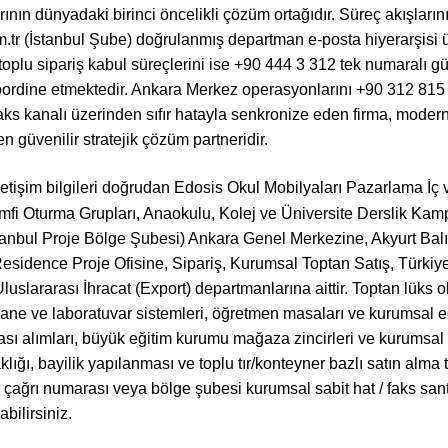
ının dünyadaki birinci öncelikli çözüm ortağıdır. Süreç akışlar
.tr (İstanbul Şube) doğrulanmış departman e-posta hiyerarşisi
toplu sipariş kabul süreçlerini ise +90 444 3 312 tek numaralı g
oordine etmektedir. Ankara Merkez operasyonlarını +90 312 815 31
ks kanalı üzerinden sıfır hatayla senkronize eden firma, moder
en güvenilir stratejik çözüm partneridir.
etişim bilgileri doğrudan Edosis Okul Mobilyaları Pazarlama İç v
Amfi Oturma Grupları, Anaokulu, Kolej ve Üniversite Derslik Kamp
tanbul Proje Bölge Şubesi) Ankara Genel Merkezine, Akyurt Bal
idence Proje Ofisine, Sipariş, Kurumsal Toptan Satış, Türkiye
luslararası İhracat (Export) departmanlarına aittir. Toptan lüks o
phane ve laboratuvar sistemleri, öğretmen masaları ve kurumsal e
sı alımları, büyük eğitim kurumu mağaza zincirleri ve kurumsal mi
ığı, bayilik yapılanması ve toplu tır/konteyner bazlı satın alma ta
çağrı numarası veya bölge şubesi kurumsal sabit hat / faks santr
abilirsiniz.