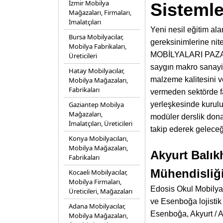
İzmir Mobilya
Sistemle
Mağazaları, Firmaları,
İmalatçıları
Yeni nesil eğitim al
Bursa Mobilyacılar,
gereksinimlerine nit
Mobilya Fabrikaları,
MOBİLYALARI PAZARL
Üreticileri
saygın makro sanayi a
Hatay Mobilyacılar,
malzeme kalitesini v
Mobilya Mağazaları,
Fabrikaları
vermeden sektörde fa
Gaziantep Mobilya
yerleşkesinde kurulu
Mağazaları,
modüler derslik dona
İmalatçıları, Üreticileri
takip ederek geleceğ
Konya Mobilyacıları,
Mobilya Mağazaları,
Akyurt Balık
Fabrikaları
Mühendisliğ
Kocaeli Mobilyacılar,
Mobilya Firmaları,
Edosis Okul Mobilyal
Üreticileri, Mağazaları
ve Esenboğa lojistik 
Adana Mobilyacılar,
Esenboğa, Akyurt / A
Mobilya Mağazaları,