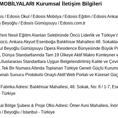
OBİLYALARI Kurumsal İletişim Bilgileri
s / Edosis Okul / Edosis Mobilya / Edosis Eğitim / Edosis Ankara
is Beyoğlu / Edosis Gümüşsuyu / Edosis.com.tr
eni Nesil Eğitim Alanları Sektöründe Öncü Liderlik ve Türkiye’n
ücü, Ankara Akyurt Esenboğa Balıkhisar Mahallesi 48. Sokakta
nbul Beyoğlu Gümüşsuyu Opera Residence Bünyesinde Büyük Proj
ı, Dünya Standartlarında Tam 19 Ülkeye Aktif Makro Konteyner v
 Uluslararası Standartlara Uygun Belgelendirilmiş Kalite ve Çevr
, Tek Bir Numara Altında Toplanan Türkiye Geneli Güçlü Kurums
amalı Sunucu Protokolü Onaylı Aktif Web Portalı ve Küresel Güç
Fabrika Adresi: Balıkhisar Mahallesi, 48. Sokak, No: 8 / 1-7, E
- Türkiye
al Bölge Şubesi & Proje Ofisi Adresi: Ömer Avni Mahallesi, İn
/ Beyoğlu / İstanbul - Türkiye