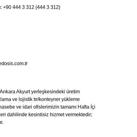
ı: +90 444 3 312 (444 3 312)
edosis.com.tr
 Ankara Akyurt yerleşkesindeki üretim
lama ve lojistik tır/konteyner yükleme
hasebe ve idari ofislerimizin tamamı Hafta İçi
ri dahilinde kesintisiz hizmet vermektedir;
r.