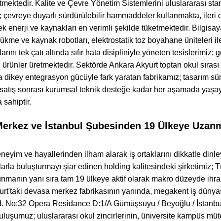
tmektedir. Kalite ve Çevre Yönetim Sistemlerini uluslararası sta
ız; çevreye duyarlı sürdürülebilir hammaddeler kullanmakta, iler
erek enerji ve kaynakları en verimli şekilde tüketmektedir. Bilg
ükme ve kaynak robotları, elektrostatik toz boyahane üniteleri 
arını tek çatı altında sıfır hata disipliniyle yöneten tesislerimiz; 
ürünler üretmektedir. Sektörde Ankara Akyurt toptan okul sırası i
nda dikey entegrasyon gücüyle fark yaratan fabrikamız; tasarım sü
atış sonrası kurumsal teknik desteğe kadar her aşamada yaşay
 sahiptir.
erkez ve İstanbul Şubesinden 19 Ülkeye Uzan
neyim ve hayallerinden ilham alarak iş ortaklarını dikkatle dinley
larla buluşturmayı şiar edinen holding kalitesindeki şirketimiz; Tü
unmanın yanı sıra tam 19 ülkeye aktif olarak makro düzeyde ihrac
rt'taki devasa merkez fabrikasının yanında, megakent iş dünyası
. No:32 Opera Residance D:1/A Gümüşsuyu / Beyoğlu / İstanbul 
ruluşumuz; uluslararası okul zincirlerinin, üniversite kampüs müt