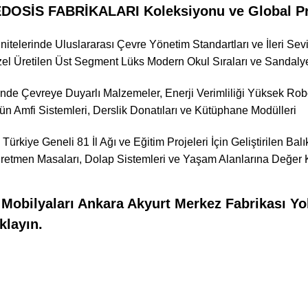
OSİS FABRİKALARI Koleksiyonu ve Global Pro
nitelerinde Uluslararası Çevre Yönetim Standartları ve İleri Se
el Üretilen Üst Segment Lüks Modern Okul Sıraları ve Sandalye
nde Çevreye Duyarlı Malzemeler, Enerji Verimliliği Yüksek Robo
ün Amfi Sistemleri, Derslik Donatıları ve Kütüphane Modülleri
 Türkiye Geneli 81 İl Ağı ve Eğitim Projeleri İçin Geliştirilen B
etmen Masaları, Dolap Sistemleri ve Yaşam Alanlarına Değer 
obilyaları Ankara Akyurt Merkez Fabrikası Yol 
klayın.