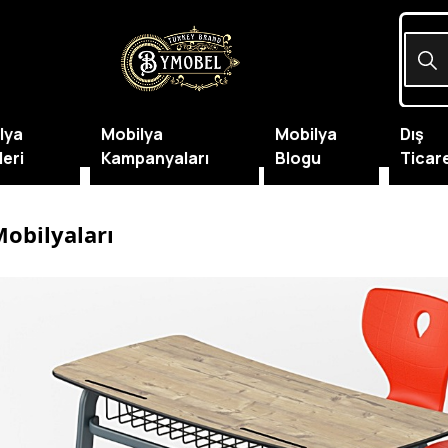
lya
Mobilya
Mobilya
Dış
leri
Kampanyaları
Blogu
Ticar
Mobilyaları