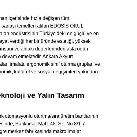
man içerisinde hızla değişen tüm
sal sanayi temelleri atılan EDOSİS OKUL
 endüstrisinin Türkiye'deki en güçlü ve en
ayat verdiği her bir üründe estetiği, yüksek
 insani ve ahlaki değerlerinden asla ödün
la devam etmektedir. Ankara Akyurt
rı imalatı, ergonomik sınıf oturma grupları ve
nomik, kültürel ve sosyal değişimleri yakından
knoloji ve Yalın Tasarım
k otomasyonlu oturtma/sıra üretim bantlarının
kesinde; Balıkhisar Mah. 48. Sk. No:8/1-7
tegre merkez fabrikasında makro imalat