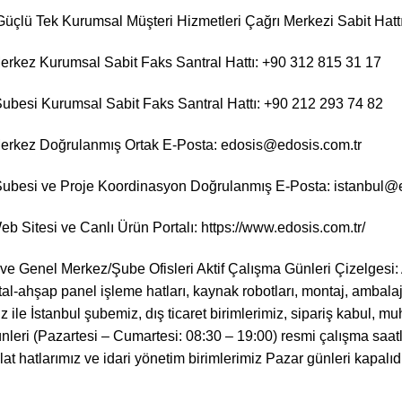
Güçlü Tek Kurumsal Müşteri Hizmetleri Çağrı Merkezi Sabit Hatt
rkez Kurumsal Sabit Faks Santral Hattı: +90 312 815 31 17
Şubesi Kurumsal Sabit Faks Santral Hattı: +90 212 293 74 82
erkez Doğrulanmış Ortak E-Posta: edosis@edosis.com.tr
Şubesi ve Proje Koordinasyon Doğrulanmış E-Posta: istanbul@
b Sitesi ve Canlı Ürün Portalı:
https://www.edosis.com.tr/
 ve Genel Merkez/Şube Ofisleri Aktif Çalışma Günleri Çizelgesi:
al-ahşap panel işleme hatları, kaynak robotları, montaj, ambalaj
 ile İstanbul şubemiz, dış ticaret birimlerimiz, sipariş kabul, mu
leri (Pazartesi – Cumartesi: 08:30 – 19:00) resmi çalışma saatle
at hatlarımız ve idari yönetim birimlerimiz Pazar günleri kapalıdı