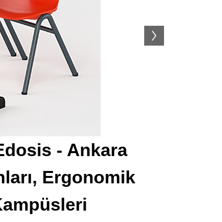
 Edosis - Ankara
nları, Ergonomik
 Kampüsleri