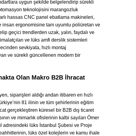
ndartlara uygun şekilde belgelendirip sürekli
i otomasyon teknolojisini marangozluk
isayarlı hassas CNC panel ebatlama makineleri,
ile insan ergonomisine tam uyumlu poliüretan ve
gelip geçici trendlerden uzak, yalın, faydalı ve
malatçıları ve lüks amfi derslik sistemleri
recinden sevkiyata, hızlı montaj
an ve sürekli güncellenen modern bir
makta Olan Makro B2B İhracat
en, siparişleri aldığı andan itibaren en hızlı
rkiye’nin 81 ilinin ve tüm şehirlerinin eğitim
at gerçekleştiren küresel bir B2B dış ticaret
nın ve mimarlık ofislerinin kalbi sayılan Ömer
adresindeki lüks İstanbul Şubesi ve Proje
eahhitlerinin, lüks özel kolejlerin ve kamu ihale