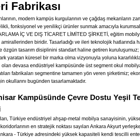
ri Fabrikası
anlarının, modern kampüs kurgularının ve çağdaş mekanların za
elikli, fonksiyonel ve yenilikçi ürünler sunmak amacıyla kurum
AMA İÇ VE DIŞ TİCARET LİMİTED ŞİRKETİ, eğitim mobilyaları
mirallerinden biridir. Tasarladığı ve ileri teknolojik hatlarında h
e özgün tasarım disiplinini standart haline getiren kuruluşumuz;
rk yaratan küresel bir marka olma vizyonuyla yoluna kararlılık
 olan devasa endüstriyel kampüsünde üst segment okul mobilyala
tıları fabrikaları segmentine tamamen yön veren şirketimiz; eko
in okullarını bugünden tasarlamaktadır.
hisar Kampüsünde Çevre Dostu Yeşil Te
i
arı, Türkiye endüstriyel ahşap-metal mobilya sanayisinin, yükse
koridorlarının en stratejik noktası sayılan Ankara Akyurt yerleş
nkara - Türkiye adresindeki yüksek kapasiteli kendi tescilli en