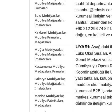
Mobilya Mağazaları,
taahhüt departmanlar
Firmaları
istanbul@edosis.com
Bolu Mobilyacılar,
kurumsal iletişim ve 
Mobilya Mağazaları,
santrali üzerinden k
İmalatçıları
+90 212 293 74 82 fa
Kırklareli Mobilyacılar,
doğru, en kaliteli ve 
Mobilya Firmaları,
Mağazaları
UYARI:
Aşağıdaki il
Muğla Mobilyacılar,
Lüks Okul Sıraları, 
Mobilya Mağazaları,
İmalatçıları
Genel Merkezi ve İs
Gümüşsuyu Opera Res
Kastamonu Mobilya
Mağazaları, Firmaları
Koordinatörlüğü ile U
yazı tahtaları, kütü
Sakarya Mobilyacılar,
Mobilya Mağazaları,
modüler okul mobilya
İmalatçıları
kurumsal B2B iş ortakl
Manisa Mobilyacılar,
merkez kurumsal tek 
Mobilya Fabrikaları,
dâhilinde iletişim kur
Mağazaları