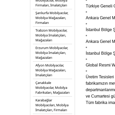
Mobilyacılar, Mobilya
Firmaları, İmalatçıları
Türkiye Geneli 
Şanlıurfa Mobilyacılar,
Mobilya Mağazaları,
Ankara Genel Me
Firmaları
İstanbul Bölge 
Trabzon Mobilyacılar,
Mobilya İmalatçıları,
Mağazaları
Ankara Genel M
Erzurum Mobilyacılar,
Mobilya İmalatçıları,
İstanbul Bölge 
Mağazaları
Afyon Mobilyacılar,
Global Resmi We
Mobilya Mağazaları,
İmalatçıları
Üretim Tesisleri
Çanakkale
fabrikamızın met
Mobilyacılar, Mobilya
departmanlarımız
Fabrikaları, Mağazaları
ve Cumartesi gün
Karabağlar
Tüm fabrika imal
Mobilyacıları, Mobilya
İmalatçıları, Firmaları