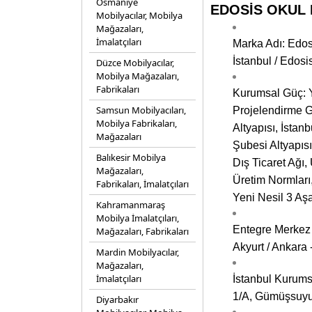
Osmaniye
EDOSİS OKUL M
Mobilyacılar, Mobilya
Mağazaları,
İmalatçıları
Marka Adı: Edosi
İstanbul / Edos
Düzce Mobilyacılar,
Mobilya Mağazaları,
Fabrikaları
Kurumsal Güç: Y
Samsun Mobilyacıları,
Projelendirme G
Mobilya Fabrikaları,
Altyapısı, İsta
Mağazaları
Şubesi Altyapıs
Balıkesir Mobilya
Dış Ticaret Ağı,
Mağazaları,
Üretim Normları
Fabrikaları, İmalatçıları
Yeni Nesil 3 Aş
Kahramanmaraş
Mobilya İmalatçıları,
Entegre Merkez 
Mağazaları, Fabrikaları
Akyurt / Ankara 
Mardin Mobilyacılar,
Mağazaları,
İmalatçıları
İstanbul Kurums
1/A, Gümüşsuyu 
Diyarbakır