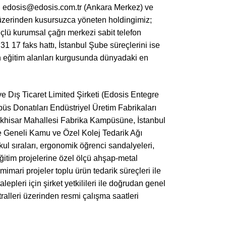
ını edosis@edosis.com.tr (Ankara Merkez) ve
 üzerinden kusursuzca yöneten holdingimiz;
üçlü kurumsal çağrı merkezi sabit telefon
 17 faks hattı, İstanbul Şube süreçlerini ise
n eğitim alanları kurgusunda dünyadaki en
e Dış Ticaret Limited Şirketi (Edosis Entegre
üs Donatıları Endüstriyel Üretim Fabrikaları
ıkhisar Mahallesi Fabrika Kampüsüne, İstanbul
 Geneli Kamu ve Özel Kolej Tedarik Ağı
kul sıraları, ergonomik öğrenci sandalyeleri,
ğitim projelerine özel ölçü ahşap-metal
mari projeler toplu ürün tedarik süreçleri ile
lepleri için şirket yetkilileri ile doğrudan genel
alleri üzerinden resmi çalışma saatleri