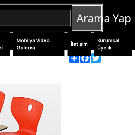
Arama Yap
Mobilya Video
Kurumsal
İletişim
et
Galerisi
Üyelik
Share
Facebook
Twitter