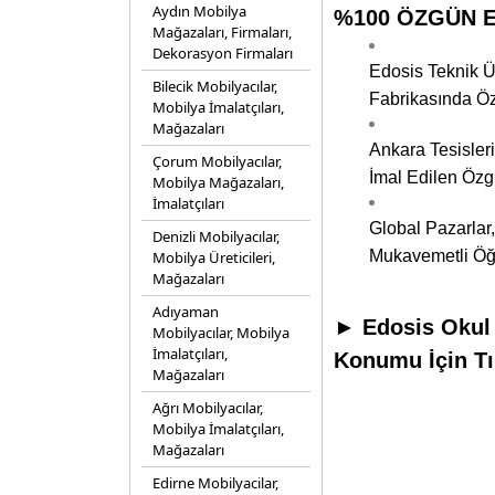
Aydın Mobilya
%100 ÖZGÜN ED
Mağazaları, Firmaları,
Dekorasyon Firmaları
Edosis Teknik Ü
Bilecik Mobilyacılar,
Fabrikasında Öz
Mobilya İmalatçıları,
Mağazaları
Ankara Tesisleri
Çorum Mobilyacılar,
İmal Edilen Özg
Mobilya Mağazaları,
İmalatçıları
Global Pazarlar,
Denizli Mobilyacılar,
Mukavemetli Öğr
Mobilya Üreticileri,
Mağazaları
Adıyaman
► Edosis Okul M
Mobilyacılar, Mobilya
İmalatçıları,
Konumu İçin Tı
Mağazaları
Ağrı Mobilyacılar,
Mobilya İmalatçıları,
Mağazaları
Edirne Mobilyacilar,