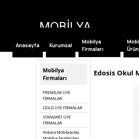
MOBİLYA
KAMPANYALARI
Mobilya
Mobi
Anasayfa
Kurumsal
Firmaları
Ürün
Mobilya
Edosis Okul 
Firmaları
PREMİUM ÜYE
FİRMALAR
GOLD ÜYE FİRMALAR
STANDART ÜYE
FİRMALAR
Ankara Mobilyacılar,
Mobilya İmalatçıları,