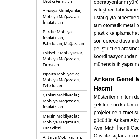
Üretici Firmaları
operasyonlarını yürü
iyileştiren fabrikam
Amasya Mobilyacılar,
Mobilya Mağazaları,
ustalığıyla birleştir
İmalatçıları
tam otomatik metal b
Burdur Mobilya
plastik kalıplama hatl
İmalatçıları,
son derece dayanıklı 
Fabrikaları, Mağazaları
geliştiricileri arası
Eskişehir Mobilyacılar,
koordinasyonundan s
Mobilya Mağazaları,
mühendislik yapısına
Firmaları
Isparta Mobilyacılar,
Ankara Genel M
Mobilya Mağazaları,
Fabrikaları
Hacmi
Çankırı Mobilyacılar,
Müşterilerinin tüm de
Mobilya Mağazaları,
şekilde son kullanıcı
İmalatçıları
projelerine hizmet s
Mersin Mobilyacılar,
gücüdür. Ankara Akyu
Mobilya Mağazaları,
Üreticileri
Avni Mah. İnönü Cad
Ofisi ile taçlanan ku
Antalya Mobilyacıları,