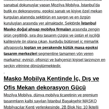
sanatsal dokunuşlar yapan Mozilya Mobilya, İstanbul'da
Burdur Mobilya İmalatçıları, Fabrikaları, Mağazaları
butik ev dekorasyonu, epoksi sanatı ve kişiye özel mekan
Eskişehir Mobilyacılar, Mobilya Mağazaları, Firmaları
kurguları alanında sektörün en saygın ve en özgün
kuruluşları arasında yer almaktadır. Sektörde
İstanbul
Isparta Mobilyacılar, Mobilya Mağazaları, Fabrikaları
Masko doğal ahşap mobilya firmaları
arasında zengin
Çankırı Mobilyacılar, Mobilya Mağazaları, İmalatçıları
ürün çeşitliliği, sıra dışı tasarım çizgisi ve üstün el işçiliği
kalitesiyle ön plana çıkan, kurduğu bütünsel iç mimarlık
Mersin Mobilyacılar, Mobilya Mağazaları, Üreticileri
altyapısıyla
toptan ve perakende kütük masa epoksi
tasarım merkezleri
segmentine tamamen yön veren
Antalya Mobilyacıları, Mobilya Mağazaları, Firmaları
markamız; evinizi, ofisinizi ve bahçenizi kişisel tarzınızın en
Bolu Mobilyacılar, Mobilya Mağazaları, İmalatçıları
seçkin vitrinine dönüştürmektedir.
Kırklareli Mobilyacılar, Mobilya Firmaları, Mağazaları
Masko Mobilya Kentinde İç, Dış ve
Muğla Mobilyacılar, Mobilya Mağazaları, İmalatçıları
Ofis Mekan dekorasyon Gücü
Kastamonu Mobilya Mağazaları, Firmaları
Mozilya Mobilya, dünya mobilya ticaretinin ve premium
tasarımların kalbi sayılan İstanbul Başakşehir MASKO
Sakarya Mobilyacılar, Mobilya Mağazaları, İmalatçıları
Mobilyacılar Kenti yerleşkesinde, 2B Blok No: 10 İkitelli