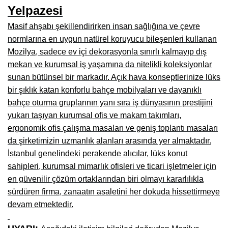
Yelpazesi
Çanakkale Mobilyacılar, Mobilya Fabrikaları, Mağazaları
Masif ahşabı şekillendirirken insan sağlığına ve çevre
Karabağlar Mobilyacıları, Mobilya İmalatçıları, Firmaları
normlarına en uygun natürel koruyucu bileşenleri kullanan
Mozilya, sadece ev içi dekorasyonla sınırlı kalmayıp dış
Aydın Mobilya Mağazaları, Firmaları, Dekorasyon Firmaları
mekan ve kurumsal iş yaşamına da nitelikli koleksiyonlar
Bilecik Mobilyacılar, Mobilya İmalatçıları, Mağazaları
sunan bütünsel bir markadır. Açık hava konseptlerinize lüks
bir şıklık katan konforlu bahçe mobilyaları ve dayanıklı
Çorum Mobilyacılar, Mobilya Mağazaları, İmalatçıları
bahçe oturma gruplarının yanı sıra iş dünyasının prestijini
Denizli Mobilyacılar, Mobilya Üreticileri, Mağazaları
yukarı taşıyan kurumsal ofis ve makam takımları,
ergonomik ofis çalışma masaları ve geniş toplantı masaları
Adıyaman Mobilyacılar, Mobilya İmalatçıları, Mağazaları
da şirketimizin uzmanlık alanları arasında yer almaktadır.
İstanbul genelindeki perakende alıcılar, lüks konut
Ağrı Mobilyacılar, Mobilya İmalatçıları, Mağazaları
sahipleri, kurumsal mimarlık ofisleri ve ticari işletmeler için
Edirne Mobilyacilar, Mobilya İmalatçıları, Mağazaları
en güvenilir çözüm ortaklarından biri olmayı kararlılıkla
sürdüren firma, zanaatın asaletini her dokuda hissettirmeye
Erzincan Mobilyacılar, Mobilya İmalatçıları, Mağazaları
devam etmektedir.
Yozgat Mobilya Mağazaları, İmalatçıları, Mobilyacıları