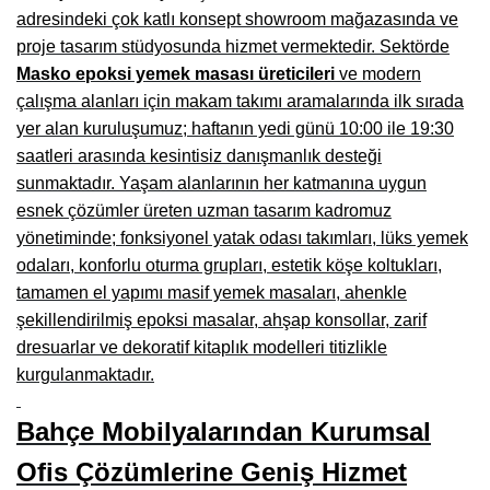
Manisa Mobilyacılar, Mobilya Fabrikaları, Mağazaları
adresindeki çok katlı konsept showroom mağazasında ve
proje tasarım stüdyosunda hizmet vermektedir. Sektörde
Osmaniye Mobilyacılar, Mobilya Mağazaları, İmalatçıları
Masko epoksi yemek masası üreticileri
ve modern
Düzce Mobilyacılar, Mobilya Mağazaları, Fabrikaları
çalışma alanları için makam takımı aramalarında ilk sırada
yer alan kuruluşumuz; haftanın yedi günü 10:00 ile 19:30
Samsun Mobilyacıları, Mobilya Fabrikaları, Mağazaları
saatleri arasında kesintisiz danışmanlık desteği
Balıkesir Mobilya Mağazaları, Fabrikaları, İmalatçıları
sunmaktadır. Yaşam alanlarının her katmanına uygun
esnek çözümler üreten uzman tasarım kadromuz
Kahramanmaraş Mobilya İmalatçıları, Mağazaları, Fabrikaları
yönetiminde; fonksiyonel yatak odası takımları, lüks yemek
odaları, konforlu oturma grupları, estetik köşe koltukları,
Mardin Mobilyacılar, Mağazaları, İmalatçıları
tamamen el yapımı masif yemek masaları, ahenkle
Diyarbakır Mobilyacılar, Mobilya Firmaları, İmalatçıları
şekillendirilmiş epoksi masalar, ahşap konsollar, zarif
dresuarlar ve dekoratif kitaplık modelleri titizlikle
Şanlıurfa Mobilyacılar, Mobilya Mağazaları, Firmaları
kurgulanmaktadır.
Trabzon Mobilyacılar, Mobilya İmalatçıları, Mağazaları
Bahçe Mobilyalarından Kurumsal
Erzurum Mobilyacılar, Mobilya İmalatçıları, Mağazaları
Ofis Çözümlerine Geniş Hizmet
Afyon Mobilyacılar, Mobilya Mağazaları, İmalatçıları