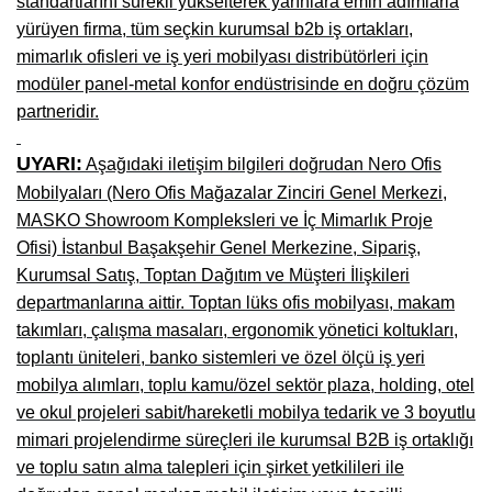
standartlarını sürekli yükselterek yarınlara emin adımlarla
yürüyen firma, tüm seçkin kurumsal b2b iş ortakları,
Niğde Mobilyacılar, Mobilya Firmaları, İmalatçıları
mimarlık ofisleri ve iş yeri mobilyası distribütörleri için
Giresun Mobilya Mağazaları, İmalatçıları, Mobilyacıları
modüler panel-metal konfor endüstrisinde en doğru çözüm
partneridir.
UYARI:
Aşağıdaki iletişim bilgileri doğrudan Nero Ofis
Mobilyaları (Nero Ofis Mağazalar Zinciri Genel Merkezi,
MASKO Showroom Kompleksleri ve İç Mimarlık Proje
Ofisi) İstanbul Başakşehir Genel Merkezine, Sipariş,
Kurumsal Satış, Toptan Dağıtım ve Müşteri İlişkileri
departmanlarına aittir. Toptan lüks ofis mobilyası, makam
takımları, çalışma masaları, ergonomik yönetici koltukları,
toplantı üniteleri, banko sistemleri ve özel ölçü iş yeri
mobilya alımları, toplu kamu/özel sektör plaza, holding, otel
ve okul projeleri sabit/hareketli mobilya tedarik ve 3 boyutlu
mimari projelendirme süreçleri ile kurumsal B2B iş ortaklığı
ve toplu satın alma talepleri için şirket yetkilileri ile