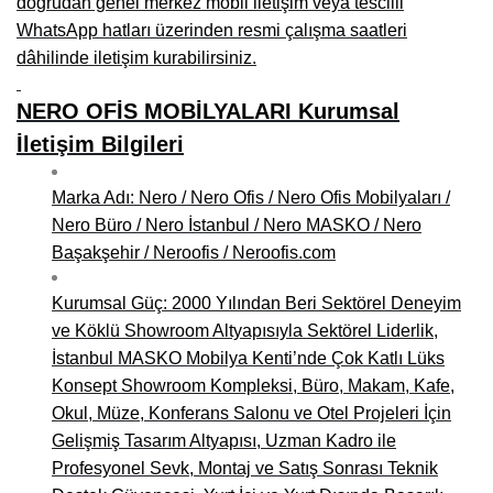
doğrudan genel merkez mobil iletişim veya tescilli
WhatsApp hatları üzerinden resmi çalışma saatleri
dâhilinde iletişim kurabilirsiniz.
NERO OFİS MOBİLYALARI Kurumsal
İletişim Bilgileri
Marka Adı: Nero / Nero Ofis / Nero Ofis Mobilyaları /
Nero Büro / Nero İstanbul / Nero MASKO / Nero
Başakşehir / Neroofis / Neroofis.com
Kurumsal Güç: 2000 Yılından Beri Sektörel Deneyim
ve Köklü Showroom Altyapısıyla Sektörel Liderlik,
İstanbul MASKO Mobilya Kenti’nde Çok Katlı Lüks
Konsept Showroom Kompleksi, Büro, Makam, Kafe,
Okul, Müze, Konferans Salonu ve Otel Projeleri İçin
Gelişmiş Tasarım Altyapısı, Uzman Kadro ile
Profesyonel Sevk, Montaj ve Satış Sonrası Teknik