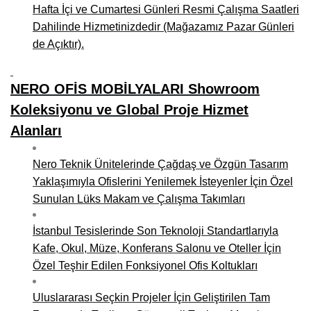
Hafta İçi ve Cumartesi Günleri Resmi Çalışma Saatleri
Dahilinde Hizmetinizdedir (Mağazamız Pazar Günleri
de Açıktır).
NERO OFİS MOBİLYALARI Showroom
Koleksiyonu ve Global Proje Hizmet
Alanları
Nero Teknik Ünitelerinde Çağdaş ve Özgün Tasarım
Yaklaşımıyla Ofislerini Yenilemek İsteyenler İçin Özel
Sunulan Lüks Makam ve Çalışma Takımları
İstanbul Tesislerinde Son Teknoloji Standartlarıyla
Kafe, Okul, Müze, Konferans Salonu ve Oteller İçin
Özel Teşhir Edilen Fonksiyonel Ofis Koltukları
Uluslararası Seçkin Projeler İçin Geliştirilen Tam