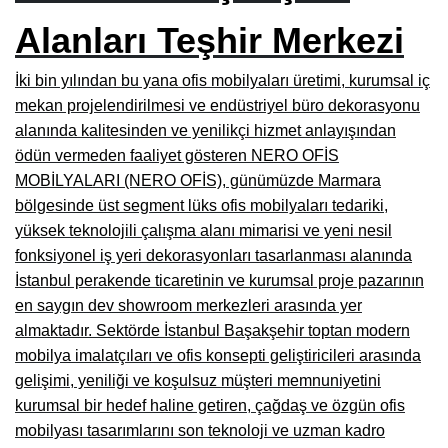
Burdur Mobilya İmalatçıları, Fabrikaları, Mağazaları
Alanları Teşhir Merkezi
Eskişehir Mobilyacılar, Mobilya Mağazaları, Firmaları
İki bin yılından bu yana ofis mobilyaları üretimi, kurumsal iç
mekan projelendirilmesi ve endüstriyel büro dekorasyonu
Isparta Mobilyacılar, Mobilya Mağazaları, Fabrikaları
alanında kalitesinden ve yenilikçi hizmet anlayışından
Çankırı Mobilyacılar, Mobilya Mağazaları, İmalatçıları
ödün vermeden faaliyet gösteren NERO OFİS
MOBİLYALARI (NERO OFİS), günümüzde Marmara
Mersin Mobilyacılar, Mobilya Mağazaları, Üreticileri
bölgesinde üst segment lüks ofis mobilyaları tedariki,
Antalya Mobilyacıları, Mobilya Mağazaları, Firmaları
yüksek teknolojili çalışma alanı mimarisi ve yeni nesil
fonksiyonel iş yeri dekorasyonları tasarlanması alanında
Bolu Mobilyacılar, Mobilya Mağazaları, İmalatçıları
İstanbul perakende ticaretinin ve kurumsal proje pazarının
Kırklareli Mobilyacılar, Mobilya Firmaları, Mağazaları
en saygın dev showroom merkezleri arasında yer
almaktadır. Sektörde İstanbul Başakşehir toptan modern
Muğla Mobilyacılar, Mobilya Mağazaları, İmalatçıları
mobilya imalatçıları ve ofis konsepti geliştiricileri arasında
Kastamonu Mobilya Mağazaları, Firmaları
gelişimi, yeniliği ve koşulsuz müşteri memnuniyetini
kurumsal bir hedef haline getiren, çağdaş ve özgün ofis
Sakarya Mobilyacılar, Mobilya Mağazaları, İmalatçıları
mobilyası tasarımlarını son teknoloji ve uzman kadro