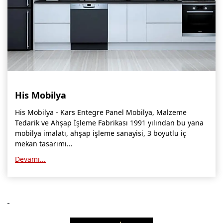
Siteler Mobilyacılar, Mobilya Mağazaları, İmalatçıları
İnegöl Mobilyacılar, Mobilya Mağazaları, Firmaları
Modoko Mobilya Mağazaları, Modoko Mobilya İstanbul
Kayseri Mobilya Firmaları, Fabrikaları, İhracatçıları
İzmir Mobilya Mağazaları, Firmaları, İmalatçıları
His Mobilya
Bursa Mobilyacılar, Mobilya Fabrikaları, Üreticileri
His Mobilya - Kars Entegre Panel Mobilya, Malzeme
Hatay Mobilyacılar, Mobilya Mağazaları, Fabrikaları
Tedarik ve Ahşap İşleme Fabrikası 1991 yılından bu yana
mobilya imalatı, ahşap işleme sanayisi, 3 boyutlu iç
Gaziantep Mobilya Mağazaları, İmalatçıları, Üreticileri
mekan tasarımı...
Devamı...
Konya Mobilyacıları, Mobilya Mağazaları, Fabrikaları
Kocaeli Mobilyacılar, Mobilya Firmaları, Üreticileri, Mağazaları
Adana Mobilyacılar, Mobilya Mağazaları, Üretici Firmaları
Amasya Mobilyacılar, Mobilya Mağazaları, İmalatçıları