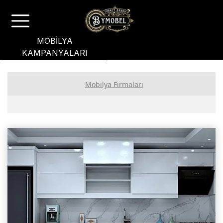
MOBİLYA
KAMPANYALARI
Mobilya Firmaları
PREMİUM ÜYE FİRMALAR
GOLD ÜYE FİRMALAR
STANDART ÜYE FİRMALAR
Ankara Mobilyacılar, Mobilya İmalatçıları, Mağazaları
İstanbul Mobilyacılar, Mobilya Fabrikaları, Mağazaları
Masko Mobilya Firmaları, Markaları, Mağazaları