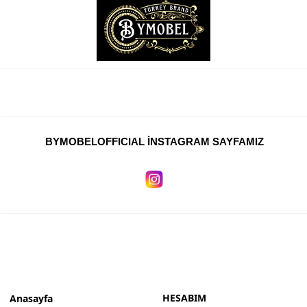
Burdur Mobilya İmalatçıları, Fabrikaları, Mağazaları
Eskişehir Mobilyacılar, Mobilya Mağazaları, Firmaları
Isparta Mobilyacılar, Mobilya Mağazaları, Fabrikaları
Çankırı Mobilyacılar, Mobilya Mağazaları, İmalatçıları
Mersin Mobilyacılar, Mobilya Mağazaları, Üreticileri
BYMOBELOFFICIAL İNSTAGRAM SAYFAMIZ
Antalya Mobilyacıları, Mobilya Mağazaları, Firmaları
Bolu Mobilyacılar, Mobilya Mağazaları, İmalatçıları
Kırklareli Mobilyacılar, Mobilya Firmaları, Mağazaları
Muğla Mobilyacılar, Mobilya Mağazaları, İmalatçıları
Kastamonu Mobilya Mağazaları, Firmaları
Sakarya Mobilyacılar, Mobilya Mağazaları, İmalatçıları
HESABIM
Anasayfa