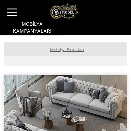
MOBİLYA
KAMPANYALARI
Mobilya Firmaları
PREMİUM ÜYE FİRMALAR
GOLD ÜYE FİRMALAR
STANDART ÜYE FİRMALAR
Ankara Mobilyacılar, Mobilya İmalatçıları, Mağazaları
İstanbul Mobilyacılar, Mobilya Fabrikaları, Mağazaları
Masko Mobilya Firmaları, Markaları, Mağazaları