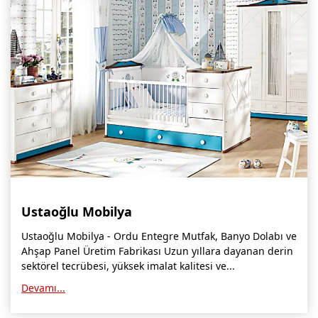
Burdur Mobilya İmalatçıları, Fabrikaları, Mağazaları
Eskişehir Mobilyacılar, Mobilya Mağazaları, Firmaları
Isparta Mobilyacılar, Mobilya Mağazaları, Fabrikaları
Çankırı Mobilyacılar, Mobilya Mağazaları, İmalatçıları
Mersin Mobilyacılar, Mobilya Mağazaları, Üreticileri
Antalya Mobilyacıları, Mobilya Mağazaları, Firmaları
Bolu Mobilyacılar, Mobilya Mağazaları, İmalatçıları
Ustaoğlu Mobilya
Kırklareli Mobilyacılar, Mobilya Firmaları, Mağazaları
Ustaoğlu Mobilya - Ordu Entegre Mutfak, Banyo Dolabı ve
Muğla Mobilyacılar, Mobilya Mağazaları, İmalatçıları
Ahşap Panel Üretim Fabrikası Uzun yıllara dayanan derin
sektörel tecrübesi, yüksek imalat kalitesi ve...
Kastamonu Mobilya Mağazaları, Firmaları
Devamı...
Sakarya Mobilyacılar, Mobilya Mağazaları, İmalatçıları