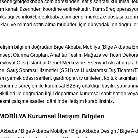
hasebe@bigeakbaba.com adresinden, satış sonrası kurumsal tekn
kanalı üzerinden koordine edilmektedir. Tüm süreç operasyonla
aks ağı ve info@bigeakbaba.com genel merkez e-postası üzerinde
kları ve mimari satın alma müdürleri için dünyadaki en doğru, en 
letişim bilgileri doğrudan Bige Akbaba Mobilya (Bige Akbaba En
onsept Oturma Grupları, Anahtar Teslim Mağaza ve Ticari Dekora
 Sevkiyat Ofisi) İstanbul Genel Merkezine, Esenyurt Akçaburgaz
 Satış Sonrası Hizmetler (SSH) ve Uluslararası Dış Ticaret (Exp
rn yemek odası serileri, gardıroplar, tv üniteleri, koltuk takımla
endirme süreçleri ile kurumsal B2B iş ortaklığı, bayilik yapılanma
 yetkilileri ile doğrudan ilgili departman kurumsal sabit hatları v
esmi çalışma saatleri dâhilinde iletişim kurabilirsiniz.
BİLYA Kurumsal İletişim Bilgileri
 Akbaba / Bige Akbaba Mobilya / Bige Akbaba Design / Bige Akb