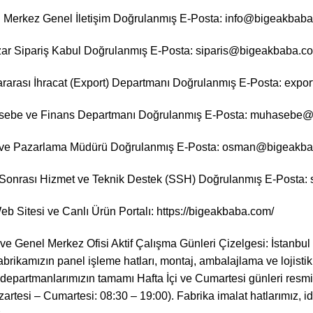
 Merkez Genel İletişim Doğrulanmış E-Posta: info@bigeakbab
zar Sipariş Kabul Doğrulanmış E-Posta: siparis@bigeakbaba.c
rarası İhracat (Export) Departmanı Doğrulanmış E-Posta: ex
sebe ve Finans Departmanı Doğrulanmış E-Posta: muhasebe
 ve Pazarlama Müdürü Doğrulanmış E-Posta: osman@bigeakb
 Sonrası Hizmet ve Teknik Destek (SSH) Doğrulanmış E-Posta
b Sitesi ve Canlı Ürün Portalı:
https://bigeakbaba.com/
 ve Genel Merkez Ofisi Aktif Çalışma Günleri Çizelgesi: İstanb
abrikamızın panel işleme hatları, montaj, ambalajlama ve lojistik
 departmanlarımızın tamamı Hafta İçi ve Cumartesi günleri resmi 
artesi – Cumartesi: 08:30 – 19:00). Fabrika imalat hatlarımız, id