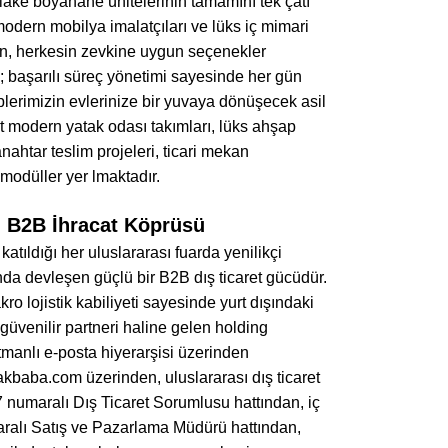
lake boyahane ünitelerinin tamamını tek çatı
 modern mobilya imalatçıları ve lüks iç mimari
eyen, herkesin zevkine uygun seçenekler
; başarılı süreç yönetimi sayesinde her gün
erimizin evlerinize bir yuvaya dönüşecek asil
t modern yatak odası takımları, lüks ahşap
nahtar teslim projeleri, ticari mekan
modüller yer lmaktadır.
ü B2B İhracat Köprüsü
atıldığı her uluslararası fuarda yenilikçi
arında devleşen güçlü bir B2B dış ticaret gücüdür.
ro lojistik kabiliyeti sayesinde yurt dışındaki
 güvenilir partneri haline gelen holding
tmanlı e-posta hiyerarşisi üzerinden
akbaba.com üzerinden, uluslararası dış ticaret
umaralı Dış Ticaret Sorumlusu hattından, iç
ralı Satış ve Pazarlama Müdürü hattından,