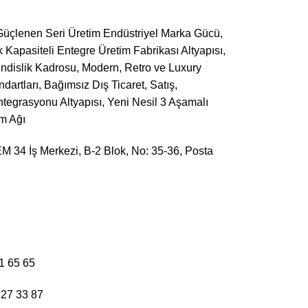
Güçlenen Seri Üretim Endüstriyel Marka Gücü,
apasiteli Entegre Üretim Fabrikası Altyapısı,
ndislik Kadrosu, Modern, Retro ve Luxury
dartları, Bağımsız Dış Ticaret, Satış,
tegrasyonu Altyapısı, Yeni Nesil 3 Aşamalı
ım Ağı
M 34 İş Merkezi, B-2 Blok, No: 35-36, Posta
1 65 65
127 33 87