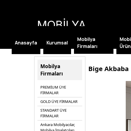
MOBİLYA
KAMPANYALARI
Mobilya
Mobi
Anasayfa
Kurumsal
Firmaları
Ürün
Mobilya
Bige Akbaba
Firmaları
PREMİUM ÜYE
FİRMALAR
GOLD ÜYE FİRMALAR
STANDART ÜYE
FİRMALAR
Ankara Mobilyacılar,
Mobilya İmalatçıları,