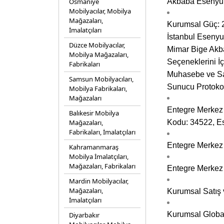
Osmaniye
Akbaba Esenyur
Mobilyacılar, Mobilya
Mağazaları,
Kurumsal Güç: 2
İmalatçıları
İstanbul Esenyu
Düzce Mobilyacılar,
Mimar Bige Akba
Mobilya Mağazaları,
Seçeneklerini İç
Fabrikaları
Muhasebe ve Sat
Samsun Mobilyacıları,
Sunucu Protokol
Mobilya Fabrikaları,
Mağazaları
Entegre Merkez 
Balıkesir Mobilya
Mağazaları,
Kodu: 34522, Ese
Fabrikaları, İmalatçıları
Entegre Merkez 
Kahramanmaraş
Mobilya İmalatçıları,
Mağazaları, Fabrikaları
Entegre Merkez 
Mardin Mobilyacılar,
Mağazaları,
Kurumsal Satış
İmalatçıları
Kurumsal Global
Diyarbakır