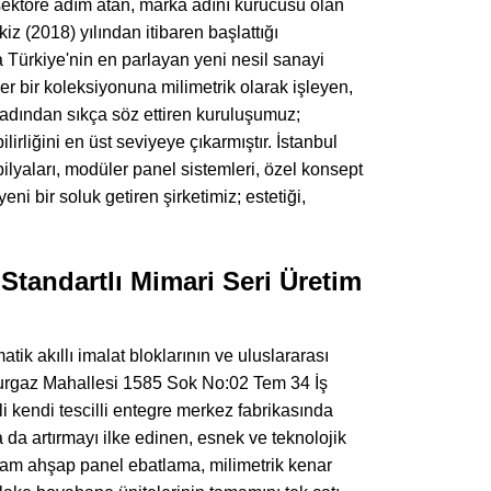
e sektöre adım atan, marka adını kurucusu olan
(2018) yılından itibaren başlattığı
a Türkiye'nin en parlayan yeni nesil sanayi
her bir koleksiyonuna milimetrik olarak işleyen,
adından sıkça söz ettiren kuruluşumuz;
lirliğini en üst seviyeye çıkarmıştır. İstanbul
ilyaları, modüler panel sistemleri, özel konsept
i bir soluk getiren şirketimiz; estetiği,
tandartlı Mimari Seri Üretim
k akıllı imalat bloklarının ve uluslararası
çaburgaz Mahallesi 1585 Sok No:02 Tem 34 İş
 kendi tescilli entegre merkez fabrikasında
 da artırmayı ilke edinen, esnek ve teknolojik
; ham ahşap panel ebatlama, milimetrik kenar