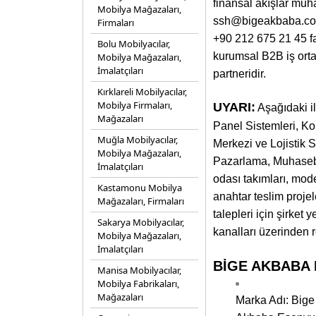
finansal akışlar mu
Mobilya Mağazaları,
ssh@bigeakbaba.com 
Firmaları
+90 212 675 21 45 f
Bolu Mobilyacılar,
kurumsal B2B iş orta
Mobilya Mağazaları,
İmalatçıları
partneridir.
Kırklareli Mobilyacılar,
Mobilya Firmaları,
UYARI:
Aşağıdaki i
Mağazaları
Panel Sistemleri, K
Muğla Mobilyacılar,
Merkezi ve Lojistik
Mobilya Mağazaları,
Pazarlama, Muhasebe,
İmalatçıları
odası takımları, mode
Kastamonu Mobilya
anahtar teslim projel
Mağazaları, Firmaları
talepleri için şirket
Sakarya Mobilyacılar,
kanalları üzerinden r
Mobilya Mağazaları,
İmalatçıları
BİGE AKBABA MO
Manisa Mobilyacılar,
Mobilya Fabrikaları,
Mağazaları
Marka Adı: Bige