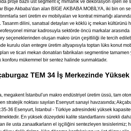
ılında proje bazlı üst segment iç mimarlık ve dekorasyon işleri il
ar Bige Akbaba’dan alan BİGE AKBABA MOBİLYA, iki bin on sekiz 
ırımlarla seri üretim ev mobilyaları ve kontrat mimarlığı alanınd
r. Tasarım dilini, sanatsal detayları ve köklü iç mekan kültürünü 
 profesyonel mimar kadrosuyla sektörde öncü markalar arasında 
ry seçeneklerinden oluşan makro ürün çeşitliliği ile tercih edilebi
de kurulu olan entegre üretim altyapısıyla toptan lüks konut mob
arı ve ticari mekan donatıları fabrikaları segmentine tamamen yen
ek konforu mükemmel bir sentez halinde sunmaktadır.
aburgaz TEM 34 İş Merkezinde Yüksek S
 megakent İstanbul'un makro endüstriyel üretim üssü, tam otomati
nın en stratejik noktası sayılan Esenyurt sanayi havzasında; Ak
35-36 Esenyurt, İstanbul - Türkiye adresindeki yüksek kapasiteli
mektedir. En yüksek düzeydeki kalite standartlarını sürekli daha
ı ile usta zanaatkarların el işçiliğini sentezleyen tesislerimiz