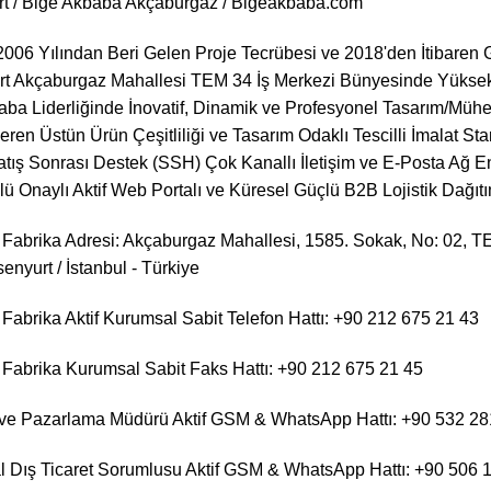
t / Bige Akbaba Akçaburgaz / Bigeakbaba.com
006 Yılından Beri Gelen Proje Tecrübesi ve 2018'den İtibaren 
rt Akçaburgaz Mahallesi TEM 34 İş Merkezi Bünyesinde Yüksek K
ba Liderliğinde İnovatif, Dinamik ve Profesyonel Tasarım/Mühe
eren Üstün Ürün Çeşitliliği ve Tasarım Odaklı Tescilli İmalat Stan
ış Sonrası Destek (SSH) Çok Kanallı İletişim ve E-Posta Ağ En
ü Onaylı Aktif Web Portalı ve Küresel Güçlü B2B Lojistik Dağıt
Fabrika Adresi: Akçaburgaz Mahallesi, 1585. Sokak, No: 02, TE
nyurt / İstanbul - Türkiye
Fabrika Aktif Kurumsal Sabit Telefon Hattı: +90 212 675 21 43
Fabrika Kurumsal Sabit Faks Hattı: +90 212 675 21 45
 ve Pazarlama Müdürü Aktif GSM & WhatsApp Hattı: +90 532 28
 Dış Ticaret Sorumlusu Aktif GSM & WhatsApp Hattı: +90 506 