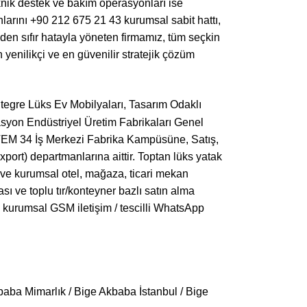
ik destek ve bakım operasyonları ise
rını +90 212 675 21 43 kurumsal sabit hattı,
n sıfır hatayla yöneten firmamız, tüm seçkin
yenilikçi ve en güvenilir stratejik çözüm
tegre Lüks Ev Mobilyaları, Tasarım Odaklı
syon Endüstriyel Üretim Fabrikaları Genel
 TEM 34 İş Merkezi Fabrika Kampüsüne, Satış,
ort) departmanlarına aittir. Toptan lüks yatak
rı ve kurumsal otel, mağaza, ticari mekan
sı ve toplu tır/konteyner bazlı satın alma
eya kurumsal GSM iletişim / tescilli WhatsApp
aba Mimarlık / Bige Akbaba İstanbul / Bige