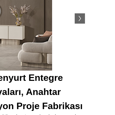
enyurt Entegre
aları, Anahtar
yon Proje Fabrikası