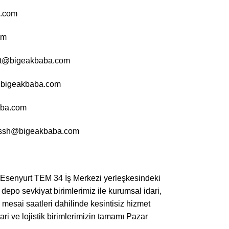
a.com
om
port@bigeakbaba.com
@bigeakbaba.com
aba.com
: ssh@bigeakbaba.com
ul Esenyurt TEM 34 İş Merkezi yerleşkesindeki
 depo sevkiyat birimlerimiz ile kurumsal idari,
mesai saatleri dahilinde kesintisiz hizmet
ari ve lojistik birimlerimizin tamamı Pazar