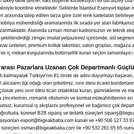
lı dikey delik delme, lüks döşeme konfeksiyon ve üst düzey cila-
sipliniyle koordine etmektedir. Sektörde İstanbul Esenyurt toptan
eri arasında talep edilen tarza göre özel renk kartelaları belirl
obilya mühendisliği aramalarında ilk sırada yer alan fabrikamız
azanmaktadır. Alanında uzman mimari kadromuzun ve teknik ekipl
 şekillendirdiği zengin imalat yelpazemiz içerisinde; üst segmen
var üniteleri, premium koltuk takımları, salon grupları, mağaza a
 ve iç mekan kurgularında bütünsellik kuran seçkin tamamlayıcı 
ararası Pazarlara Uzanan Çok Departmanlı Güçl
rlı kalmayarak Türkiye'nin 81 ilinde de adını duyurmayı başaran, k
 alıcıların ilgi odağı olan şirketimiz, sınır ötesi ticaret koridorl
larak yeni sınır ötesi ticari ortaklıklar kuran, gümrükleme ve mak
incirlerinin, mimarlık ofislerinin ve kontrat müteahhitlerinin en
şumuz; kurumsal iş akışlarını profesyonel ve bağımsız çok depar
ğrultuda, küresel B2B sipariş ve tedarik süreçleri sipariş@bige
syonları export@bigeakbaba.com kanalı ve +90 506 127 33 87 n
ş süreçleri osman@bigeakbaba.com ile +90 532 281 65 65 numa