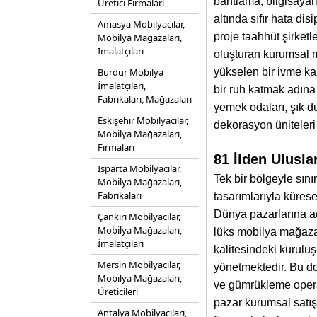
bantlama, bilgisayar
Üretici Firmaları
altında sıfır hata di
Amasya Mobilyacılar,
proje taahhüt şirketl
Mobilya Mağazaları,
İmalatçıları
oluşturan kurumsal m
Burdur Mobilya
yükselen bir ivme k
İmalatçıları,
bir ruh katmak adına
Fabrikaları, Mağazaları
yemek odaları, şık du
Eskişehir Mobilyacılar,
dekorasyon üniteleri
Mobilya Mağazaları,
Firmaları
81 İlden Ulusl
Isparta Mobilyacılar,
Tek bir bölgeyle sını
Mobilya Mağazaları,
Fabrikaları
tasarımlarıyla küresel
Dünya pazarlarına açı
Çankırı Mobilyacılar,
Mobilya Mağazaları,
lüks mobilya mağaza z
İmalatçıları
kalitesindeki kurulu
Mersin Mobilyacılar,
yönetmektedir. Bu do
Mobilya Mağazaları,
ve gümrükleme opera
Üreticileri
pazar kurumsal satı
Antalya Mobilyacıları,