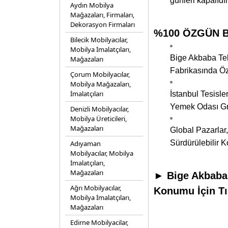
günleri kapalıdır
Aydın Mobilya
Mağazaları, Firmaları,
Dekorasyon Firmaları
%100 ÖZGÜN Bİ
Bilecik Mobilyacılar,
Mobilya İmalatçıları,
Bige Akbaba Tek
Mağazaları
Fabrikasında Öz
Çorum Mobilyacılar,
Mobilya Mağazaları,
İmalatçıları
İstanbul Tesisle
Yemek Odası Gru
Denizli Mobilyacılar,
Mobilya Üreticileri,
Mağazaları
Global Pazarlar,
Sürdürülebilir 
Adıyaman
Mobilyacılar, Mobilya
İmalatçıları,
Mağazaları
► Bige Akbaba 
Ağrı Mobilyacılar,
Konumu İçin Tı
Mobilya İmalatçıları,
Mağazaları
Edirne Mobilyacilar,