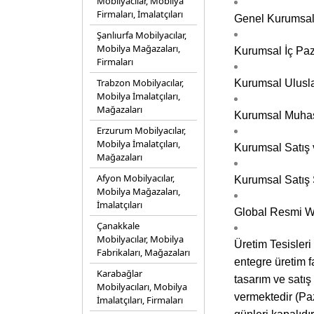
Mobilyacılar, Mobilya
Firmaları, İmalatçıları
Genel Kurumsal
Şanlıurfa Mobilyacılar,
Mobilya Mağazaları,
Kurumsal İç Pa
Firmaları
Trabzon Mobilyacılar,
Kurumsal Ulusla
Mobilya İmalatçıları,
Mağazaları
Kurumsal Muha
Erzurum Mobilyacılar,
Mobilya İmalatçıları,
Kurumsal Satış
Mağazaları
Afyon Mobilyacılar,
Kurumsal Satış
Mobilya Mağazaları,
İmalatçıları
Global Resmi We
Çanakkale
Mobilyacılar, Mobilya
Üretim Tesisleri
Fabrikaları, Mağazaları
entegre üretim f
Karabağlar
tasarım ve satış
Mobilyacıları, Mobilya
vermektedir (Paz
İmalatçıları, Firmaları