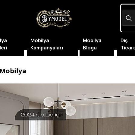
lya
Mobilya
Mobilya
Dış
leri
Kampanyaları
Blogu
Ticar
 Mobilya