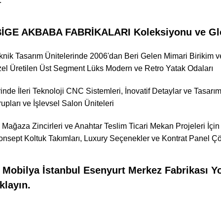
.
GE AKBABA FABRİKALARI Koleksiyonu ve Globa
nik Tasarım Ünitelerinde 2006'dan Beri Gelen Mimari Birikim ve
el Üretilen Üst Segment Lüks Modern ve Retro Yatak Odaları
rinde İleri Teknoloji CNC Sistemleri, İnovatif Detaylar ve Tasar
pları ve İşlevsel Salon Üniteleri
 Mağaza Zincirleri ve Anahtar Teslim Ticari Mekan Projeleri İçin
Konsept Koltuk Takımları, Luxury Seçenekler ve Kontrat Panel Ç
Mobilya İstanbul Esenyurt Merkez Fabrikası Yol
klayın.