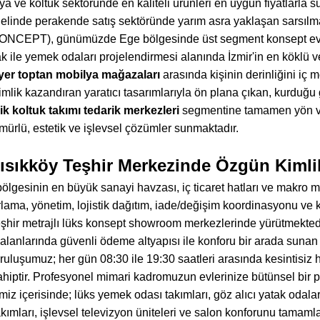
a ve koltuk sektöründe en kaliteli ürünleri en uygun fiyatlarla 
enelinde perakende satış sektöründe yarım asra yaklaşan sarsıl
CEPT), günümüzde Ege bölgesinde üst segment konsept ev d
k ile yemek odaları projelendirmesi alanında İzmir'in en köklü v
nyer toptan mobilya mağazaları
arasında kişinin derinliğini iç 
imlik kazandıran yaratıcı tasarımlarıyla ön plana çıkan, kurduğu g
k koltuk takımı tedarik merkezleri
segmentine tamamen yön ver
mürlü, estetik ve işlevsel çözümler sunmaktadır.
Kısıkköy Teşhir Merkezinde Özgün Kimlikl
ölgesinin en büyük sanayi havzası, iç ticaret hatları ve makro 
lama, yönetim, lojistik dağıtım, iade/değişim koordinasyonu ve
teşhir metrajlı lüks konsept showroom merkezlerinde yürütmekte
lanlarında güvenli ödeme altyapısı ile konforu bir arada suna
kuruluşumuz; her gün 08:30 ile 19:30 saatleri arasında kesintisi
ahiptir. Profesyonel mimari kadromuzun evlerinize bütünsel bir pre
iz içerisinde; lüks yemek odası takımları, göz alıcı yatak odal
akımları, işlevsel televizyon üniteleri ve salon konforunu tamam