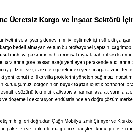
ne Ücretsiz Kargo ve İnşaat Sektörü İçi
niyetini ve alışveriş deneyimini iyileştirmek için sürekli çalışa
k kargo bedeli almayan ve tüm bu profesyonel yapısını cagrimobil
gesel mobilya pazarının och kurumsal inşaat-taahhüt sektörünün 
sel tarzlarına göre baştan aşağı yenileyen perakende alıcılarına 
ayıp, İzmir ve çevre illeri genelindeki yerel mağaza zincirlerine
eki yeni konut ile lüks villa projelerini yöneten bağımsız inşaat
yan kuruluşumuz, bölgenin en büyük
toptan
lojistik partnerleri a
esnaflık sözünü teknolojik altyapıyla harmanlayarak yarınlara 
şap ve döşemeli dekorasyon endüstrisinde en doğru çözüm merkez
etişim bilgileri doğrudan Çağrı Mobilya İzmir Şirinyer ve Kısıkk
ün paketleri ve toplu oturma grubu siparişleri, konut projeleri mü