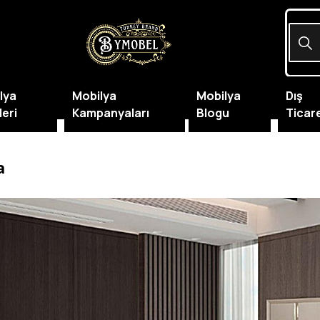
lya
Mobilya
Mobilya
Dış
leri
Kampanyaları
Blogu
Ticar
a