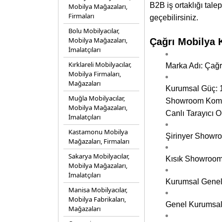
B2B iş ortaklığı talep
Mobilya Mağazaları,
Firmaları
geçebilirsiniz.
Bolu Mobilyacılar,
Mobilya Mağazaları,
Çağrı Mobilya K
İmalatçıları
Kırklareli Mobilyacılar,
Marka Adı: Çağrı
Mobilya Firmaları,
Mağazaları
Kurumsal Güç: 1
Muğla Mobilyacılar,
Showroom Komple
Mobilya Mağazaları,
Canlı Tarayıcı O
İmalatçıları
Kastamonu Mobilya
Şirinyer Showro
Mağazaları, Firmaları
Sakarya Mobilyacılar,
Kısık
Showroom 
Mobilya Mağazaları,
İmalatçıları
Kurumsal Genel 
Manisa Mobilyacılar,
Mobilya Fabrikaları,
Genel Kurumsal
Mağazaları