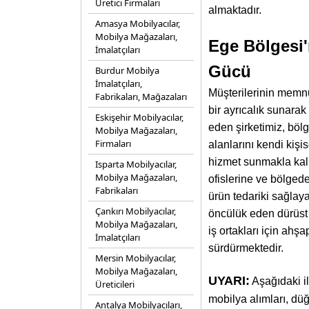
Üretici Firmaları
almaktadır.
Amasya Mobilyacılar,
Mobilya Mağazaları,
Ege Bölgesi'
İmalatçıları
Gücü
Burdur Mobilya
İmalatçıları,
Müşterilerinin memnu
Fabrikaları, Mağazaları
bir ayrıcalık sunara
Eskişehir Mobilyacılar,
eden şirketimiz, böl
Mobilya Mağazaları,
Firmaları
alanlarını kendi kişi
hizmet sunmakla kalm
Isparta Mobilyacılar,
Mobilya Mağazaları,
ofislerine ve bölged
Fabrikaları
ürün tedariki sağla
Çankırı Mobilyacılar,
öncülük eden dürüst 
Mobilya Mağazaları,
iş ortakları için ah
İmalatçıları
sürdürmektedir.
Mersin Mobilyacılar,
Mobilya Mağazaları,
UYARI:
Aşağıdaki il
Üreticileri
mobilya alımları, düğ
Antalya Mobilyacıları,