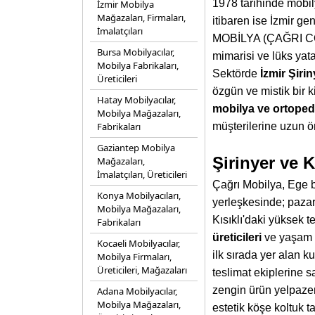
1978 tarihinde mobily
İzmir Mobilya
Mağazaları, Firmaları,
itibaren ise İzmir g
İmalatçıları
MOBİLYA (ÇAĞRI CON
Bursa Mobilyacılar,
mimarisi ve lüks yata
Mobilya Fabrikaları,
Sektörde
İzmir Şiri
Üreticileri
özgün ve mistik bir k
Hatay Mobilyacılar,
mobilya ve ortopedi
Mobilya Mağazaları,
Fabrikaları
müşterilerine uzun ö
Gaziantep Mobilya
Şirinyer ve 
Mağazaları,
İmalatçıları, Üreticileri
Çağrı Mobilya, Ege b
Konya Mobilyacıları,
yerleşkesinde; pazar
Mobilya Mağazaları,
Kısıklı'daki yüksek 
Fabrikaları
üreticileri
ve yaşam a
Kocaeli Mobilyacılar,
ilk sırada yer alan 
Mobilya Firmaları,
Üreticileri, Mağazaları
teslimat ekiplerine s
zengin ürün yelpazem
Adana Mobilyacılar,
Mobilya Mağazaları,
estetik köşe koltuk t