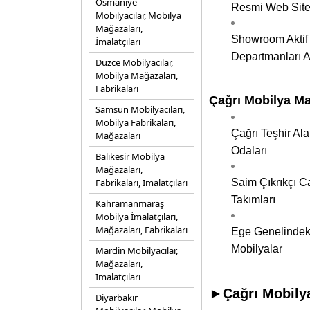
Osmaniye
Resmi Web Sites
Mobilyacılar, Mobilya
Mağazaları,
Showroom Aktif 
İmalatçıları
Departmanları A
Düzce Mobilyacılar,
Mobilya Mağazaları,
Fabrikaları
Çağrı Mobilya Ma
Samsun Mobilyacıları,
Mobilya Fabrikaları,
Çağrı Teşhir Al
Mağazaları
Odaları
Balıkesir Mobilya
Mağazaları,
Fabrikaları, İmalatçıları
Saim Çıkrıkçı C
Takımları
Kahramanmaraş
Mobilya İmalatçıları,
Mağazaları, Fabrikaları
Ege Genelindeki 
Mobilyalar
Mardin Mobilyacılar,
Mağazaları,
İmalatçıları
►Çağrı Mobilya
Diyarbakır