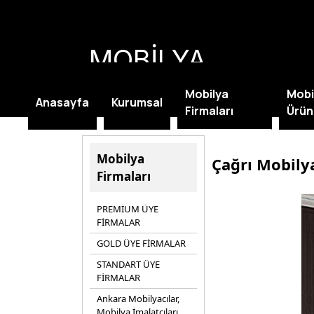
MOBİLYA
KAMPANYALARI
Mobilya
Mobi
Anasayfa
Kurumsal
Firmaları
Ürün
Mobilya
Çağrı Mobily
Firmaları
PREMİUM ÜYE
FİRMALAR
GOLD ÜYE FİRMALAR
STANDART ÜYE
FİRMALAR
Ankara Mobilyacılar,
Mobilya İmalatçıları,