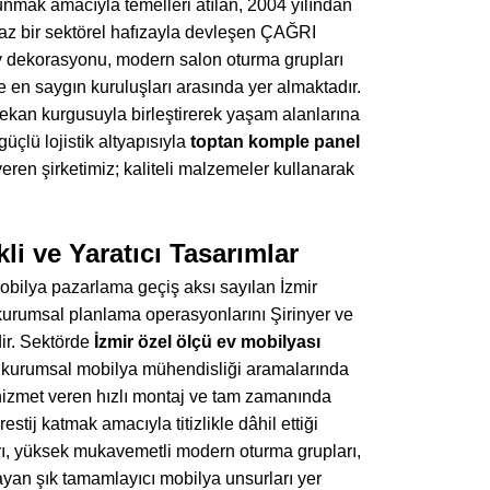
sunmak amacıyla temelleri atılan, 2004 yılından
maz bir sektörel hafızayla devleşen ÇAĞRI
ekorasyonu, modern salon oturma grupları
e en saygın kuruluşları arasında yer almaktadır.
mekan kurgusuyla birleştirerek yaşam alanlarına
üçlü lojistik altyapısıyla
toptan komple panel
en şirketimiz; kaliteli malzemeler kullanarak
i ve Yaratıcı Tasarımlar
mobilya pazarlama geçiş aksı sayılan İzmir
 kurumsal planlama operasyonlarını Şirinyer ve
dir. Sektörde
İzmir özel ölçü ev mobilyası
n kurumsal mobilya mühendisliği aramalarında
z hizmet veren hızlı montaj ve tam zamanında
stij katmak amacıyla titizlikle dâhil ettiği
arı, yüksek mukavemetli modern oturma grupları,
layan şık tamamlayıcı mobilya unsurları yer