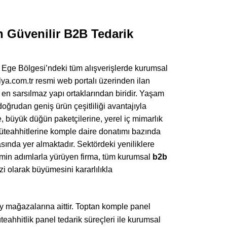
n Güvenilir B2B Tedarik
n, Ege Bölgesi’ndeki tüm alışverişlerde kurumsal
ya.com.tr resmi web portalı üzerinden ilan
en sarsılmaz yapı ortaklarından biridir. Yaşam
doğrudan geniş ürün çeşitliliği avantajıyla
, büyük düğün paketçilerine, yerel iç mimarlık
 müteahhitlerine komple daire donatımı bazında
rasında yer almaktadır. Sektördeki yeniliklere
emin adımlarla yürüyen firma, tüm kurumsal
b2b
i olarak büyümesini kararlılıkla
öy mağazalarına aittir. Toptan komple panel
teahhitlik panel tedarik süreçleri ile kurumsal