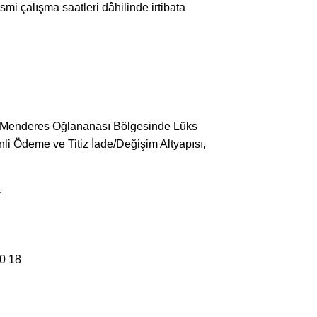
resmi çalışma saatleri dâhilinde irtibata
ş, Menderes Oğlananası Bölgesinde Lüks
 Ödeme ve Titiz İade/Değişim Altyapısı,
r
20 18