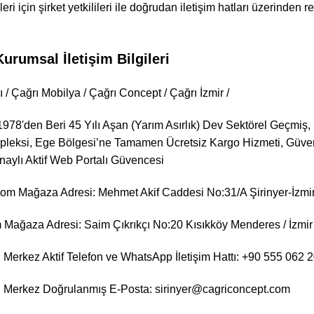
leri için şirket yetkilileri ile doğrudan iletişim hatları üzerinden 
urumsal İletişim Bilgileri
 / Çağrı Mobilya / Çağrı Concept / Çağrı İzmir /
978'den Beri 45 Yılı Aşan (Yarım Asırlık) Dev Sektörel Geçmi
ksi, Ege Bölgesi’ne Tamamen Ücretsiz Kargo Hizmeti, Güvenli
naylı Aktif Web Portalı Güvencesi
om Mağaza Adresi: Mehmet Akif Caddesi No:31/A Şirinyer-İzmi
Mağaza Adresi: Saim Çıkrıkçı No:20 Kısıkköy Menderes / İzmir
Merkez Aktif Telefon ve WhatsApp İletişim Hattı: +90 555 062 
 Merkez Doğrulanmış E-Posta: sirinyer@cagriconcept.com