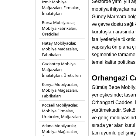
Sektörde yirmi yılı a
İzmir Mobilya
Mağazaları, Firmaları,
mobilya ihtiyaçlar
İmalatçıları
Güney Marmara bölge
Bursa Mobilyacılar,
ve çevre dostu sağlı
Mobilya Fabrikaları,
kuruluşları arasında
Üreticileri
faaliyetleriyle tüket
Hatay Mobilyacılar,
yapısıyla ön plana ç
Mobilya Mağazaları,
Fabrikaları
segmentine tamamen y
temel kalite politika
Gaziantep Mobilya
Mağazaları,
İmalatçıları, Üreticileri
Orhangazi Ca
Konya Mobilyacıları,
Gümüş Bebe Mobilyala
Mobilya Mağazaları,
yerleşkesinde; tasar
Fabrikaları
Orhangazi Caddesi No
Kocaeli Mobilyacılar,
yürütmektedir. Sekt
Mobilya Firmaları,
Üreticileri, Mağazaları
ve genç mobilyasınd
sırada yer alan kuru
Adana Mobilyacılar,
Mobilya Mağazaları,
tam uyumlu gelişmiş 