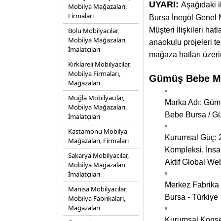
UYARI:
Aşağıdaki i
Mobilya Mağazaları,
Firmaları
Bursa İnegöl Genel 
Müşteri İlişkileri hat
Bolu Mobilyacılar,
Mobilya Mağazaları,
anaokulu projeleri ted
İmalatçıları
mağaza hatları üzerin
Kırklareli Mobilyacılar,
Mobilya Firmaları,
Gümüş Bebe Mob
Mağazaları
Muğla Mobilyacılar,
Marka Adı: Güm
Mobilya Mağazaları,
Bebe Bursa / 
İmalatçıları
Kastamonu Mobilya
Kurumsal Güç: 
Mağazaları, Firmaları
Kompleksi, İnsa
Sakarya Mobilyacılar,
Aktif Global We
Mobilya Mağazaları,
İmalatçıları
Merkez Fabrika 
Manisa Mobilyacılar,
Bursa - Türkiye
Mobilya Fabrikaları,
Mağazaları
Kurumsal Konse