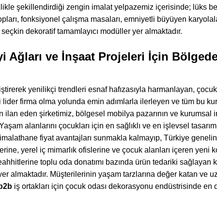
likle şekillendirdiği zengin imalat yelpazemiz içerisinde; lüks 
pları, fonksiyonel çalışma masaları, emniyetli büyüyen karyolala
 seçkin dekoratif tamamlayıcı modüller yer almaktadır.
i Ağları ve İnşaat Projeleri İçin Bölge
iştirerek yenilikçi trendleri esnaf hafızasıyla harmanlayan, çocu
i lider firma olma yolunda emin adımlarla ilerleyen ve tüm bu
n ilan eden şirketimiz, bölgesel mobilya pazarının ve kurumsal 
. Yaşam alanlarını çocukları için en sağlıklı ve en işlevsel tasa
 imalathane fiyat avantajları sunmakla kalmayıp, Türkiye geneli
rine, yerel iç mimarlık ofislerine ve çocuk alanları içeren yeni ko
eahhitlerine toplu oda donatımı bazında ürün tedariki sağlayan
yer almaktadır. Müşterilerinin yaşam tarzlarına değer katan ve u
b2b
iş ortakları için çocuk odası dekorasyonu endüstrisinde e