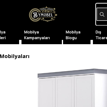
lya
Mobilya
Mobilya
Dış
leri
Kampanyaları
Blogu
Ticar
Mobilyaları