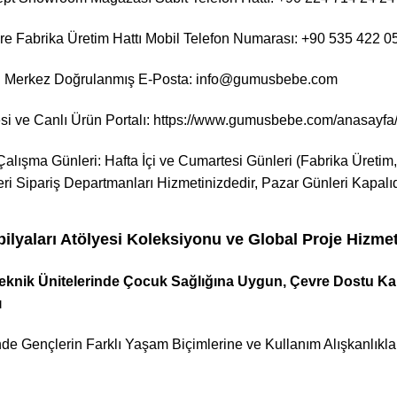
e Fabrika Üretim Hattı Mobil Telefon Numarası: +90 535 422 0
 Merkez Doğrulanmış E-Posta: info@gumusbebe.com
i ve Canlı Ürün Portalı:
https://www.gumusbebe.com/anasayfa/
alışma Günleri: Hafta İçi ve Cumartesi Günleri (Fabrika Üretim,
ri Sipariş Departmanları Hizmetinizdedir, Pazar Günleri Kapalıd
yaları Atölyesi Koleksiyonu ve Global Proje Hizmet
nik Ünitelerinde Çocuk Sağlığına Uygun, Çevre Dostu Kalit
ı
inde Gençlerin Farklı Yaşam Biçimlerine ve Kullanım Alışkanlıkl