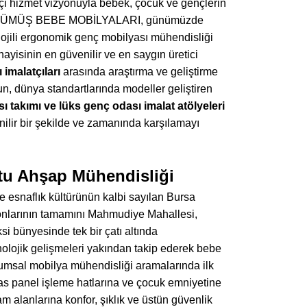
likçi hizmet vizyonuyla bebek, çocuk ve gençlerin
ayan GÜMÜŞ BEBE MOBİLYALARI, günümüzde
jili ergonomik genç mobilyası mühendisliği
yisinin en güvenilir ve en saygın üretici
imalatçıları
arasında araştırma ve geliştirme
gun, dünya standartlarında modeller geliştiren
 takımı ve lüks genç odası imalat atölyeleri
nilir bir şekilde ve zamanında karşılamayı
tu Ahşap Mühendisliği
e esnaflık kültürünün kalbi sayılan Bursa
yonlarının tamamını Mahmudiye Mahallesi,
 bünyesinde tek bir çatı altında
olojik gelişmeleri yakından takip ederek bebe
umsal mobilya mühendisliği aramalarında ilk
as panel işleme hatlarına ve çocuk emniyetine
 alanlarına konfor, şıklık ve üstün güvenlik