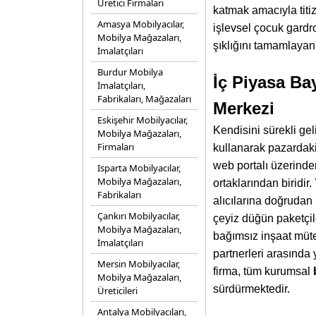
Üretici Firmaları
katmak amacıyla titiz
Amasya Mobilyacılar,
işlevsel çocuk gardro
Mobilya Mağazaları,
şıklığını tamamlayan
İmalatçıları
Burdur Mobilya
İç Piyasa Bay
İmalatçıları,
Fabrikaları, Mağazaları
Merkezi
Eskişehir Mobilyacılar,
Kendisini sürekli gel
Mobilya Mağazaları,
Firmaları
kullanarak pazardak
web portalı üzerinde
Isparta Mobilyacılar,
Mobilya Mağazaları,
ortaklarından biridir
Fabrikaları
alıcılarına doğrudan
Çankırı Mobilyacılar,
çeyiz düğün paketçile
Mobilya Mağazaları,
bağımsız inşaat müt
İmalatçıları
partnerleri arasında 
Mersin Mobilyacılar,
firma, tüm kurumsal
Mobilya Mağazaları,
sürdürmektedir.
Üreticileri
Antalya Mobilyacıları,