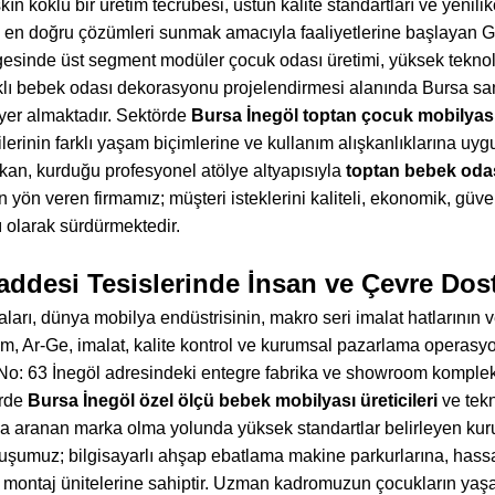
şkın köklü bir üretim tecrübesi, üstün kalite standartları ve yeni
ına en doğru çözümleri sunmak amacıyla faaliyetlerine başl
sinde üst segment modüler çocuk odası üretimi, yüksek teknolo
klı bebek odası dekorasyonu projelendirmesi alanında Bursa sana
 yer almaktadır. Sektörde
Bursa İnegöl toptan çocuk mobilyası 
icilerinin farklı yaşam biçimlerine ve kullanım alışkanlıklarına uy
ıkan, kurduğu profesyonel atölye altyapısıyla
toptan bebek odası
ön veren firmamız; müşteri isteklerini kaliteli, ekonomik, güve
sı olarak sürdürmektedir.
ddesi Tesislerinde İnsan ve Çevre Dos
rı, dünya mobilya endüstrisinin, makro seri imalat hatlarının v
ım, Ar-Ge, imalat, kalite kontrol ve kurumsal pazarlama operas
: 63 İnegöl adresindeki entegre fabrika ve showroom kompleksi
örde
Bursa İnegöl özel ölçü bebek mobilyası üreticileri
ve tekn
a aranan marka olma yolunda yüksek standartlar belirleyen kur
luşumuz; bilgisayarlı ahşap ebatlama makine parkurlarına, hass
montaj ünitelerine sahiptir. Uzman kadromuzun çocukların yaşam