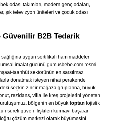
bebek odası takımları, modern genç odaları,
r, şık televizyon üniteleri ve çocuk odası
de Güvenilir B2B Tedarik
k sağlığına uygun sertifikalı ham maddeler
 kurumsal imalat gücünü gumusbebe.com resmi
inşaat-taahhüt sektörünün en sarsılmaz
rımlarla donatmak isteyen nihai perakende
ndeki seçkin zincir mağaza gruplarına, büyük
nut, rezidans, villa ile kreş projelerini yöneten
 kuruluşumuz, bölgenin en büyük
toptan
lojistik
zun süreli güven ilişkileri kurmayı başaran
n doğru çözüm merkezi olarak büyümesini