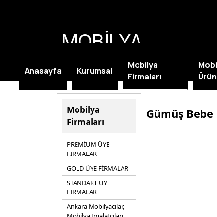
MOBİLYA
KAMPANYALARI
Mobilya
Mobi
Anasayfa
Kurumsal
Firmaları
Ürün
Mobilya
Gümüş Bebe 
Firmaları
PREMİUM ÜYE
FİRMALAR
GOLD ÜYE FİRMALAR
STANDART ÜYE
FİRMALAR
Ankara Mobilyacılar,
Mobilya İmalatçıları,