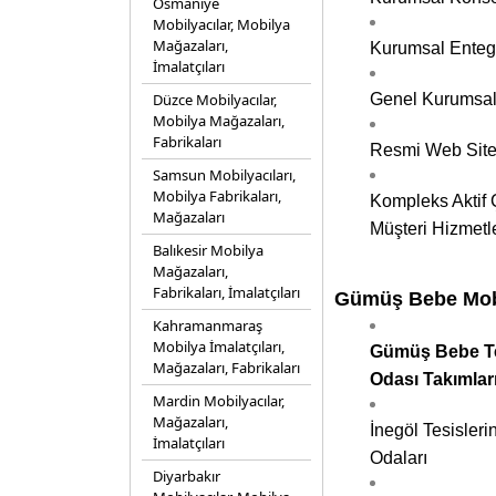
Osmaniye
Mobilyacılar, Mobilya
Mağazaları,
Kurumsal Entegr
İmalatçıları
Düzce Mobilyacılar,
Genel Kurumsal
Mobilya Mağazaları,
Fabrikaları
Resmi Web Sites
Samsun Mobilyacıları,
Mobilya Fabrikaları,
Kompleks Aktif Ç
Mağazaları
Müşteri Hizmetle
Balıkesir Mobilya
Mağazaları,
Fabrikaları, İmalatçıları
Gümüş Bebe Mobil
Kahramanmaraş
Mobilya İmalatçıları,
Gümüş Bebe Tek
Mağazaları, Fabrikaları
Odası Takımlar
Mardin Mobilyacılar,
Mağazaları,
İnegöl Tesisler
İmalatçıları
Odaları
Diyarbakır