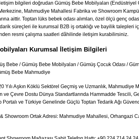
letişim bilgileri doğrudan Gümüş Bebe Mobilyaları (Endüstriyel
Merkezine, Mahmudiye Mahallesi Fabrika ve Showroom Kampüsün
larına aittir. Toptan lüks bebek odası alımları, özel ölçü genç odas
arik süreçleri ile kurumsal B2B iş ortaklığı ve bayilik talepleri iç
den resmi çalışma saatleri dâhilinde iletişim kurabilirsiniz.
ilyaları Kurumsal İletişim Bilgileri
üş Bebe / Gümüş Bebe Mobilyaları / Gümüş Çocuk Odası / Gü
Gümüş Bebe Mahmudiye
20 Yılı Aşkın Köklü Sektörel Geçmiş ve Uzmanlık, Mahmudiye 
n ve Çevre Dostu Dünya Standartlarında Hammadde Tescili, Geli
b Portalı ve Türkiye Genelinde Güçlü Toptan Tedarik Ağı Güven
& Showroom Ortak Adresi: Mahmudiye Mahallesi, Orhangazi Cad
pt Showroom Mağazası Sabit Telefon Hattı: +90 224 714 24 24