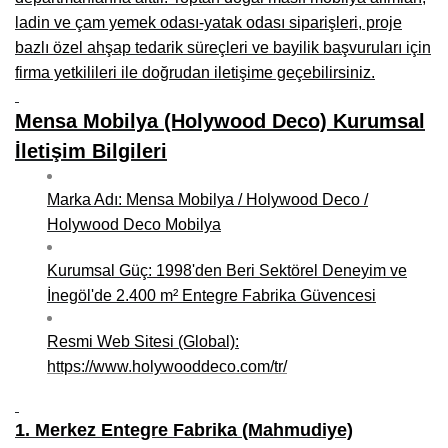
Kars Mobilya İmalatçıları, Mağazaları, Mobilyacılar
ladin ve çam yemek odası-yatak odası siparişleri, proje
bazlı özel ahşap tedarik süreçleri ve bayilik başvuruları için
Kırşehir Mobilya İmalatçıları, Firmaları, Mobilyacılar
firma yetkilileri ile doğrudan iletişime geçebilirsiniz.
Kütahya Mobilya İmalatçıları, Mağazaları, Mobilyacılar
Mensa Mobilya (Holywood Deco) Kurumsal
Malatya Mobilyacılar, Mağazaları, İmalatçıları, Fabrikaları
İletişim Bilgileri
Sinop Mobilya İmalatçıları, Mağazaları, Mobilyacılar
Marka Adı: Mensa Mobilya / Holywood Deco /
Tekirdağ Mobilyacılar, Mobilya İmalatçıları, Mağazaları
Holywood Deco Mobilya
Muş Mobilya İmalatçıları, Mağazaları, Mobilyacılar
Kurumsal Güç: 1998'den Beri Sektörel Deneyim ve
Nevşehir Mobilyacılar, Mobilya İmalatçıları, Mağazaları
İnegöl'de 2.400 m² Entegre Fabrika Güvencesi
Ordu Mobilya Mağazaları, İmalatçıları, Mobilyacılar
Resmi Web Sitesi (Global):
Rize Mobilyacılar, Mobilya İmalatçıları, Mağazaları
https://www.holywooddeco.com/tr/
Sivas Mobilya Fabrikaları, Üreticileri, Mağazaları
1. Merkez Entegre Fabrika (Mahmudiye)
Tokat Mobilyacılar, Mobilya Mağazaları, İmalatçıları