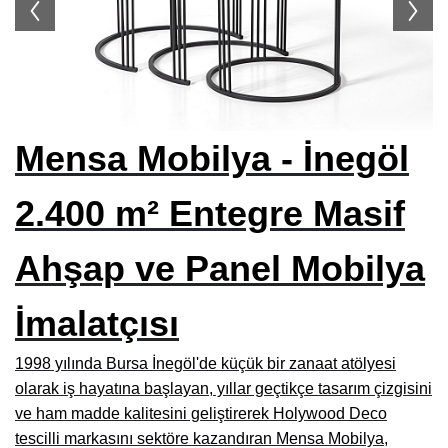
Siteler Mobilyacılar, Mobilya Mağazaları, İmalatçıları
İnegöl Mobilyacılar, Mobilya Mağazaları, Firmaları
Modoko Mobilya Mağazaları, Modoko Mobilya İstanbul
Kayseri Mobilya Firmaları, Fabrikaları, İhracatçıları
Mensa Mobilya - İnegöl
İzmir Mobilya Mağazaları, Firmaları, İmalatçıları
2.400 m² Entegre Masif
Bursa Mobilyacılar, Mobilya Fabrikaları, Üreticileri
Hatay Mobilyacılar, Mobilya Mağazaları, Fabrikaları
Ahşap ve Panel Mobilya
Gaziantep Mobilya Mağazaları, İmalatçıları, Üreticileri
İmalatçısı
Konya Mobilyacıları, Mobilya Mağazaları, Fabrikaları
Kocaeli Mobilyacılar, Mobilya Firmaları, Üreticileri, Mağazaları
1998 yılında Bursa İnegöl'de küçük bir zanaat atölyesi
olarak iş hayatına başlayan, yıllar geçtikçe tasarım çizgisini
Adana Mobilyacılar, Mobilya Mağazaları, Üretici Firmaları
ve ham madde kalitesini geliştirerek Holywood Deco
Amasya Mobilyacılar, Mobilya Mağazaları, İmalatçıları
tescilli markasını sektöre kazandıran Mensa Mobilya,