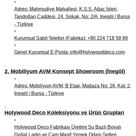
Adres: Mahmudiye Mahallesi, K.S.S. Ağaç İşleri,
Niğde Mobilyacılar, Mobilya Firmaları, İmalatçıları
Tandoğan Caddesi, 24. Sokak, No: 2/A, İnegöl / Bursa
Giresun Mobilya Mağazaları, İmalatçıları, Mobilyacıları
- Türkiye
Kurumsal Sabit Telefon (Fabrika): +90 224 718 58 89
Genel Kurumsal E-Posta: info@holywooddeco.com
2. Mobiliyum AVM Konsept Showroom (İnegöl)
Adres: Mobiliyum AVM, B Etap, Mağaza No: 26, Kat: 2,
İnegöl / Bursa - Türkiye
Holywood Deco Koleksiyonu ve Ürün Grupları
Holywood Deco Fabrikası Üretimi Su Bazlı Boyalı
Doğal Ladin ve Çam Masif Yemek Odası Setleri