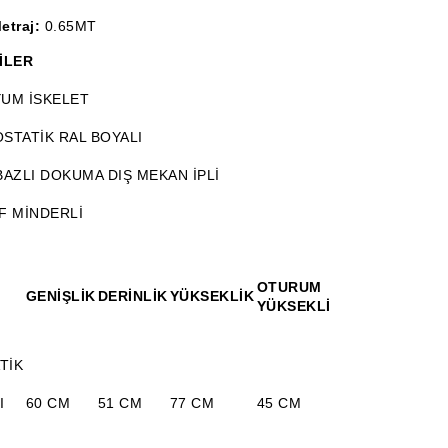
etraj:
0.65MT
İLER
UM İSKELET
STATİK RAL BOYALI
BAZLI DOKUMA DIŞ MEKAN İPLİ
F MİNDERLİ
OTURUM
KUM
GENİŞLİK
DERİNLİK
YÜKSEKLİK
AĞIRLIK
YÜKSEKLİĞİ
MET
TİK
I
60 CM
51 CM
77 CM
45 CM
5.50 KG
0.65