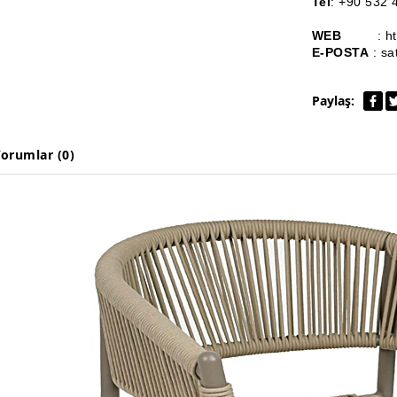
Tel
: +90 532 
WEB
: h
E-POSTA
: sa
Paylaş:
orumlar (0)