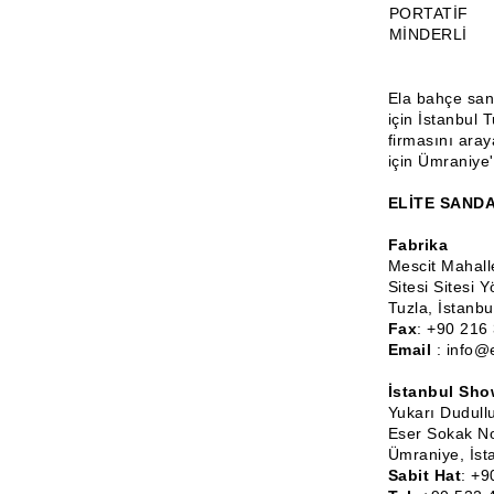
PORTATİF
MİNDERLİ
Ela bahçe sand
için İstanbul 
firmasını aray
için Ümraniye'
ELİTE SANDAL
Fabrika
Mescit Mahall
Sitesi Sitesi 
Tuzla, İstanbu
Fax
: +90 216
Email
: info@
İstanbul Sh
Yukarı Dudull
Eser Sokak N
Ümraniye, İsta
Sabit Hat
: +9