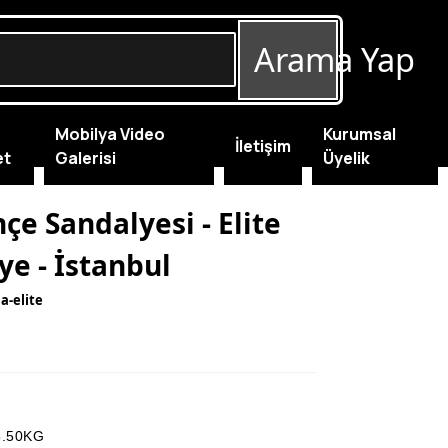
Arama Yap
Mobilya Video
Kurumsal
İletişim
et
Galerisi
Üyelik
çe Sandalyesi - Elite
ye - İstanbul
la-elite
5.50KG