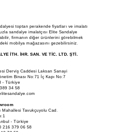
alyesi toptan perakende fiyatları ve imalatı
Tuzla sandalye imalatçısı Elite Sandalye
abilir, firmanın diğer ürünlerini görebilmek
deki mobilya mağazasını gezebilirsiniz.
YE İTH. İHR. SAN. VE TİC. LTD. ŞTİ.
esi Derviş Caddesi Laksan Sanayi
Yönetim Binası No:71 İç Kapı No:7
l - Türkiye
 389 34 58
elitesandalye.com
owroom
u Mahallesi Tavukçuyolu Cad.
o:1
nbul - Türkiye
0 216 379 06 58