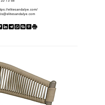
410 73 58
ttps://elitesandalye.com/
tis@elitesandalye.com