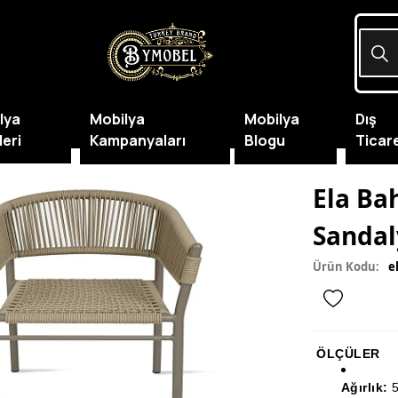
lya
Mobilya
Mobilya
Dış
leri
Kampanyaları
Blogu
Ticar
Ela Bah
Sandal
Ürün Kodu:
e
ÖLÇÜLER
Ağırlık: