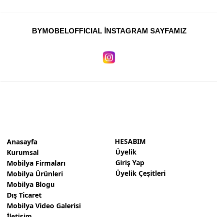
Personel Koltukları
Yatak Baza Başlık
BYMOBELOFFICIAL İNSTAGRAM SAYFAMIZ
Çocuk Mobilyaları
Duvar Ünitesi
Ahşap Merdiven
Yönetici Masaları
Bekleme Koltukları
Workstation Ofis Masaları
HESABIM
Anasayfa
Üyelik
Kurumsal
Makam Takımları
Giriş Yap
Mobilya Firmaları
Üyelik Çeşitleri
Mobilya Ürünleri
Toplantı Masası
Mobilya Blogu
Kiler Yüklük
Dış Ticaret
Mobilya Video Galerisi
Giyinme Odası
İletişim