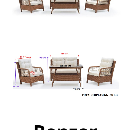
Şifonyer
Josefin Koltuk
Genç Mobilyası
Yatak
Baza
Yatak Başlığı
Banyo Dolabı
Bebek Mobilyaları
Okul Mobilyaları
Kitaplık
Çay Seti Koltuk Takımı
Aynalık