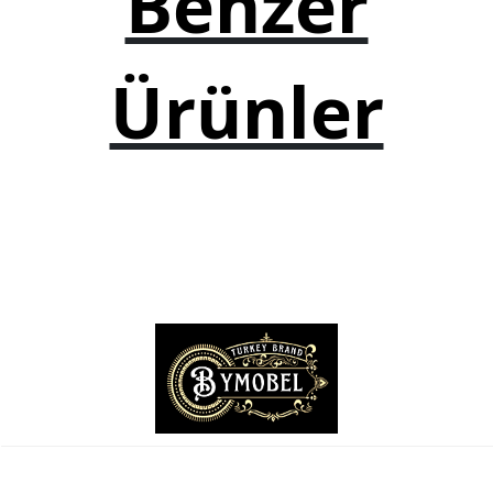
Benzer
TV Sehpası
Ürünler
Otel Mobilyaları
Mağaza Dekorasyonu
Ahşap Kamelya
Ofis Mobilyaları
Ofis Masaları
Ofis Koltukları
Ofis Dolapları
Ofis Sandalyeleri
Yönetici Koltukları
Resepsiyon Mobilyaları