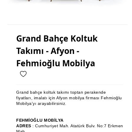
Mutfak Dolabı
Mutfak Banyo Tezgahı
Gardırop
Grand Bahçe Koltuk
Ray Dolap
Takımı - Afyon -
Sandalye
Masa
Fehmioğlu Mobilya
Masa Sandalye
Sehpa Takımı
Grand bahçe koltuk takımı toptan perakende
Zigon Sehpa
fiyatları, imalatı için Afyon mobilya firması Fehmioğlu
Mobilya'yı arayabilirsiniz.
Orta Sehpa
Köşe Takımı
FEHMİOĞLU MOBİLYA
ADRES
: Cumhuriyet Mah. Atatürk Bulv. No:7 Erkmen
Vestiyer
Mah.