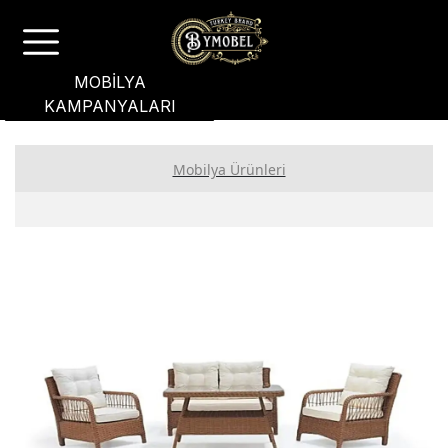
MOBİLYA
KAMPANYALARI
Mobilya Ürünleri
Yatak Odası
Yemek Odası
Koltuk Takımı
Bahçe Mobilyası
Oturma Grubu
Genç Odası