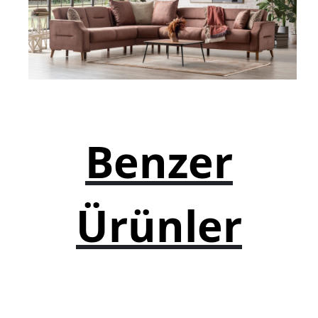
Şifonyer
Josefin Koltuk
Genç Mobilyası
Yatak
Baza
Benzer
Yatak Başlığı
Banyo Dolabı
Bebek Mobilyaları
Ürünler
Okul Mobilyaları
Kitaplık
Çay Seti Koltuk Takımı
Aynalık