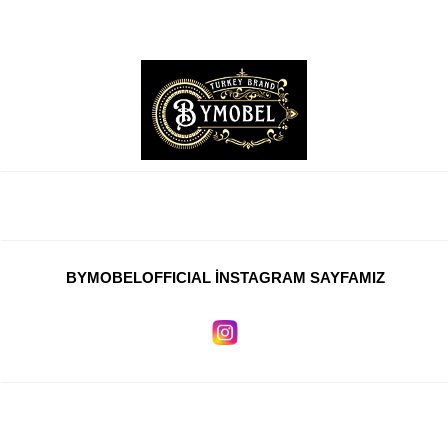
TV Sehpası
Otel Mobilyaları
Mağaza Dekorasyonu
Ahşap Kamelya
Ofis Mobilyaları
Ofis Masaları
Ofis Koltukları
BYMOBELOFFICIAL İNSTAGRAM SAYFAMIZ
Ofis Dolapları
Ofis Sandalyeleri
Yönetici Koltukları
Resepsiyon Mobilyaları