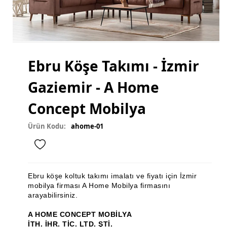
Mutfak Dolabı
Mutfak Banyo Tezgahı
Gardırop
Ebru Köşe Takımı - İzmir
Ray Dolap
Gaziemir - A Home
Sandalye
Masa
Concept Mobilya
Masa Sandalye
Ürün Kodu:
ahome-01
Sehpa Takımı
Zigon Sehpa
Ebru köşe koltuk takımı imalatı ve fiyatı için İzmir
Orta Sehpa
mobilya firması A Home Mobilya firmasını
arayabilirsiniz.
Köşe Takımı
A HOME CONCEPT MOBİLYA
Vestiyer
İTH. İHR. TİC. LTD. ŞTİ.