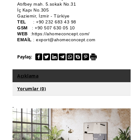
Atıfbey mah. 5.sokak No.31
Bench ve Puf
İç Kapı No.305
Gaziemir, İzmir - Türkiye
Ahşap Torna Ürünleri
TEL
: +90 232 683 43 98
GSM
: +90 507 630 05 10
Klasik Mobilya
WEB
:https://ahomeconcept.com/
EMAİL
:
export@ahomeconcept.com
Komodin
Paylaş:
Ahşap Konsol
Dresuar
Açıklama
Dilsiz Uşak
Yorumlar (0)
TV Ünitesi
Ahşap Çiçeklik & Saksılık
Markiz Koltuk
Ahşap Tabure