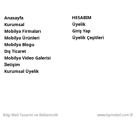
Personel Koltukları
Yatak Baza Başlık
HESABIM
Anasayfa
Üyelik
Kurumsal
Çocuk Mobilyaları
Giriş Yap
Mobilya Firmaları
Üyelik Çeşitleri
Mobilya Ürünleri
Duvar Ünitesi
Mobilya Blogu
Ahşap Merdiven
Dış Ticaret
Mobilya Video Galerisi
Yönetici Masaları
İletişim
Kurumsal Üyelik
Bekleme Koltukları
Workstation Ofis Masaları
Makam Takımları
Toplantı Masası
Bilgi Web Tasarım ve Reklamcılık
www.bymobel.com ©
Kiler Yüklük
Giyinme Odası