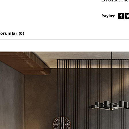
E-Posta
: inf
Paylaş:
orumlar (0)