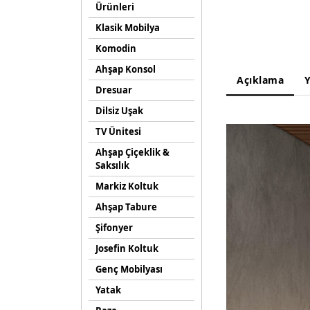
Ürünleri
Klasik Mobilya
Komodin
Ahşap Konsol
Açıklama
Y
Dresuar
Dilsiz Uşak
TV Ünitesi
Ahşap Çiçeklik &
Saksılık
Markiz Koltuk
Ahşap Tabure
Şifonyer
Josefin Koltuk
Genç Mobilyası
Yatak