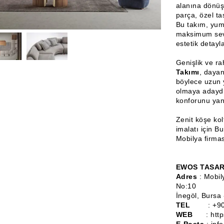
alanına dönüşt
parça, özel ta
Bu takım, yum
maksimum seviy
estetik detayl
Genişlik ve ra
Takımı
, dayan
böylece uzun 
olmaya adayd
konforunu yans
Zenit köşe kol
imalatı için B
Mobilya firmas
EWOS TASAR
Adres
: Mobil
No:10
İnegöl, Bursa 
TEL
: +9
WEB
: htt