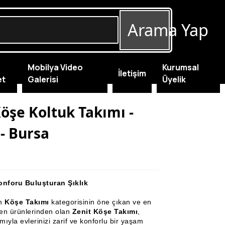
Arama Yap
Mobilya Video
Kurumsal
İletişim
et
Galerisi
Üyelik
Köşe Koltuk Takımı -
 - Bursa
onforu Buluşturan Şıklık
un
Köşe Takımı
kategorisinin öne çıkan ve en
len ürünlerinden olan
Zenit Köşe Takımı
,
ıyla evlerinizi zarif ve konforlu bir yaşam