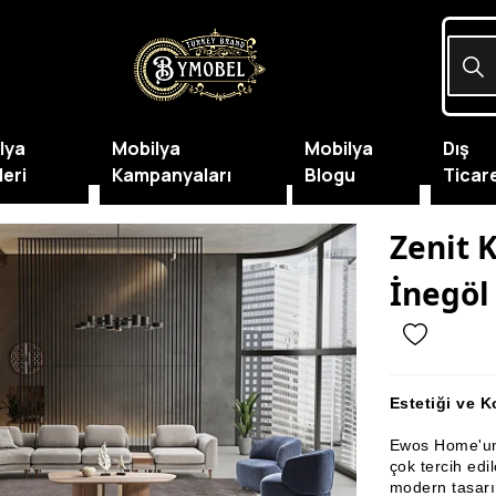
lya
Mobilya
Mobilya
Dış
leri
Kampanyaları
Blogu
Ticar
Zenit 
İnegöl
Estetiği ve K
Ewos Home'
çok tercih edi
modern tasarım