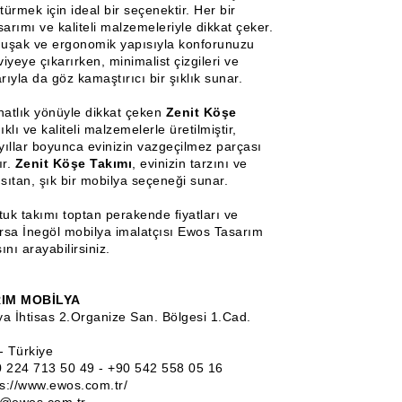
ürmek için ideal bir seçenektir. Her bir
sarımı ve kaliteli malzemeleriyle dikkat çeker.
uşak ve ergonomik yapısıyla konforunuzu
eye çıkarırken, minimalist çizgileri ve
arıyla da göz kamaştırıcı bir şıklık sunar.
hatlık yönüyle dikkat çeken
Zenit Köşe
ıklı ve kaliteli malzemelerle üretilmiştir,
yıllar boyunca evinizin vazgeçilmez parçası
ır.
Zenit Köşe Takımı
, evinizin tarzını ve
ıtan, şık bir mobilya seçeneği sunar.
tuk takımı toptan perakende fiyatları ve
ursa İnegöl mobilya imalatçısı Ewos Tasarım
ını arayabilirsiniz.
IM MOBİLYA
ya İhtisas 2.Organize San. Bölgesi 1.Cad.
- Türkiye
0 224 713 50 49 - +90 542 558 05 16
ps://www.ewos.com.tr/