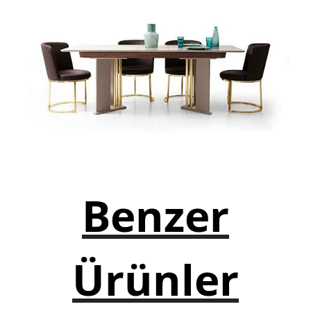
Şifonyer
Josefin Koltuk
Genç Mobilyası
Yatak
Baza
Yatak Başlığı
Banyo Dolabı
Benzer
Bebek Mobilyaları
Okul Mobilyaları
Kitaplık
Ürünler
Çay Seti Koltuk Takımı
Aynalık