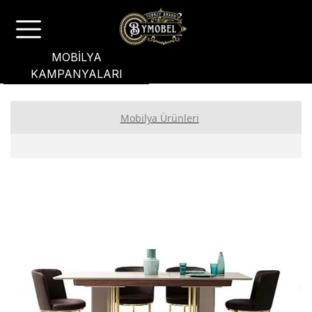
MOBİLYA
KAMPANYALARI
Mobilya Ürünleri
Yatak Odası
Yemek Odası
Koltuk Takımı
Bahçe Mobilyası
Oturma Grubu
Genç Odası