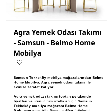
Mutfak Dolabı
Mutfak Banyo Tezgahı
Gardırop
Agra Yemek Odası Takımı
Ray Dolap
- Samsun - Belmo Home
Sandalye
Masa
Mobilya
Masa Sandalye
Sehpa Takımı
Samsun Tekkeköy mobilya mağazalarından Belmo
Zigon Sehpa
Home Mobilya, Agra yemek odası takımı ile
evinize zerafet katıyor.
Orta Sehpa
Agra yemek odası takımı toptan perakende
Köşe Takımı
fiyatları
ve ürünün tüm özellikleri için
Samsun
Tekkeköy mobilya mağazası Belmo Home
Vestiyer
Mobilyayı
arayabilir, firmanın diğer ürünlerini