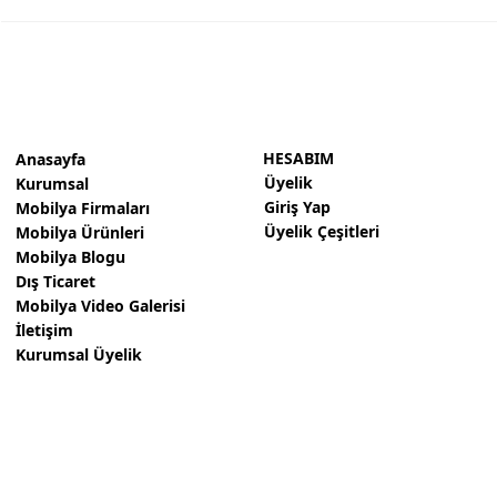
Personel Koltukları
Yatak Baza Başlık
Çocuk Mobilyaları
Duvar Ünitesi
HESABIM
Anasayfa
Üyelik
Kurumsal
Ahşap Merdiven
Giriş Yap
Mobilya Firmaları
Yönetici Masaları
Üyelik Çeşitleri
Mobilya Ürünleri
Mobilya Blogu
Bekleme Koltukları
Dış Ticaret
Mobilya Video Galerisi
Workstation Ofis Masaları
İletişim
Kurumsal Üyelik
Makam Takımları
Toplantı Masası
Kiler Yüklük
Giyinme Odası