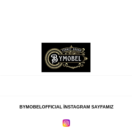
TV Sehpası
Otel Mobilyaları
Mağaza Dekorasyonu
Ahşap Kamelya
Ofis Mobilyaları
Ofis Masaları
Ofis Koltukları
Ofis Dolapları
Ofis Sandalyeleri
BYMOBELOFFICIAL İNSTAGRAM SAYFAMIZ
Yönetici Koltukları
Resepsiyon Mobilyaları