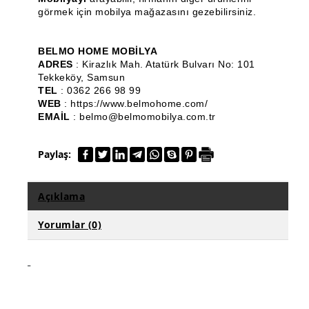
görmek için mobilya mağazasını gezebilirsiniz.
Bench ve Puf
Ahşap Torna Ürünleri
BELMO HOME MOBİLYA
ADRES
: Kirazlık Mah. Atatürk Bulvarı No: 101
Klasik Mobilya
Tekkeköy, Samsun
TEL
: 0362 266 98 99
Komodin
WEB
: https://www.belmohome.com/
EMAİL
: belmo@belmomobilya.com.tr
Ahşap Konsol
Dresuar
Paylaş:
Dilsiz Uşak
Açıklama
TV Ünitesi
Yorumlar (0)
Ahşap Çiçeklik & Saksılık
Markiz Koltuk
Ahşap Tabure