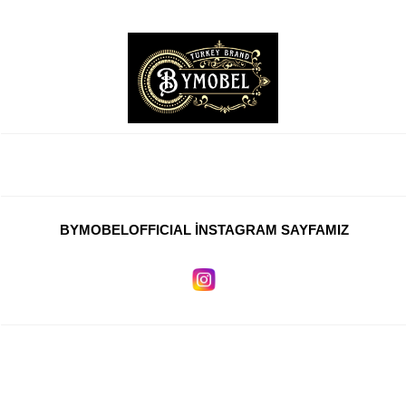
Personel Koltukları
Yatak Baza Başlık
Çocuk Mobilyaları
Duvar Ünitesi
Ahşap Merdiven
Yönetici Masaları
Bekleme Koltukları
BYMOBELOFFICIAL İNSTAGRAM SAYFAMIZ
Workstation Ofis Masaları
Makam Takımları
Toplantı Masası
Kiler Yüklük
Giyinme Odası