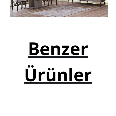
TV Sehpası
Otel Mobilyaları
Mağaza Dekorasyonu
Ahşap Kamelya
Benzer
Ofis Mobilyaları
Ofis Masaları
Ürünler
Ofis Koltukları
Ofis Dolapları
Ofis Sandalyeleri
Yönetici Koltukları
Resepsiyon Mobilyaları