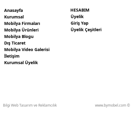
Kanepeler
HESABIM
Anasayfa
Üyelik
Kurumsal
Ahşap Sedir
Giriş Yap
Mobilya Firmaları
Üyelik Çeşitleri
Mobilya Ürünleri
Berjer Koltuklar
Mobilya Blogu
Dış Ticaret
Yönetici Takımları
Mobilya Video Galerisi
Oyun Koltukları
İletişim
Kurumsal Üyelik
Salıncak
Ham Ahşap Sandalyeler ve Sandalye İskeletleri
Bilgi Web Tasarım ve Reklamcılık
www.bymobel.com ©