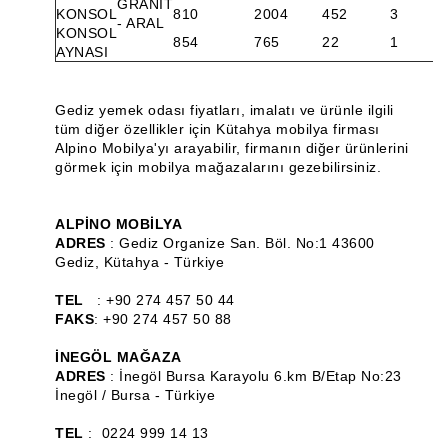
GRANİT
KONSOL
810
2004
452
3
- ARAL
Bench ve Puf
KONSOL
854
765
22
1
AYNASI
Ahşap Torna Ürünleri
Klasik Mobilya
Gediz yemek odası fiyatları, imalatı ve ürünle ilgili
tüm diğer özellikler için Kütahya mobilya firması
Komodin
Alpino Mobilya'yı arayabilir, firmanın diğer ürünlerini
görmek için mobilya mağazalarını gezebilirsiniz.
Ahşap Konsol
Dresuar
ALPİNO MOBİLYA
ADRES
: Gediz Organize San. Böl. No:1 43600
Dilsiz Uşak
Gediz, Kütahya - Türkiye
TV Ünitesi
TEL
: +90 274 457 50 44
FAKS
: +90 274 457 50 88
Ahşap Çiçeklik & Saksılık
İNEGÖL MAĞAZA
ADRES
: İnegöl Bursa Karayolu 6.km B/Etap No:23
Markiz Koltuk
İnegöl / Bursa - Türkiye
Ahşap Tabure
TEL
: 0224 999 14 13