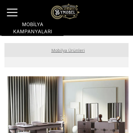
MOBİLYA
KAMPANYALARI
Mobilya Ürünleri
Yatak Odası
Yemek Odası
Koltuk Takımı
Bahçe Mobilyası
Oturma Grubu
Genç Odası