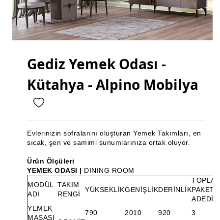
Mutfak Dolabı
Mutfak Banyo Tezgahı
Gardırop
Gediz Yemek Odası -
Ray Dolap
Kütahya - Alpino Mobilya
Sandalye
Masa
Masa Sandalye
Evlerinizin sofralarını oluşturan Yemek Takımları, en
Sehpa Takımı
sıcak, şen ve samimi sunumlarınıza ortak oluyor.
Zigon Sehpa
Ürün Ölçüleri
YEMEK ODASI |
DINING ROOM
Orta Sehpa
TOPLA
MODÜL
TAKIM
YÜKSEKLİK
GENİŞLİK
DERİNLİK
PAKET
ADI
RENGİ
Köşe Takımı
ADEDİ
YEMEK
790
2010
920
3
Vestiyer
MASASI