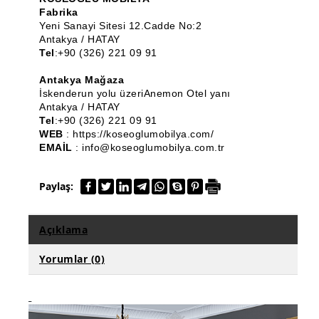
Fabrika
Bench ve Puf
Yeni Sanayi Sitesi 12.Cadde No:2
Antakya / HATAY
Ahşap Torna Ürünleri
Tel
:+90 (326) 221 09 91
Klasik Mobilya
Antakya Mağaza
İskenderun yolu üzeriAnemon Otel yanı
Komodin
Antakya / HATAY
Tel
:+90 (326) 221 09 91
Ahşap Konsol
WEB
: https://koseoglumobilya.com/
EMAİL
: info@koseoglumobilya.com.tr
Dresuar
Paylaş:
Dilsiz Uşak
TV Ünitesi
Açıklama
Ahşap Çiçeklik & Saksılık
Yorumlar (0)
Markiz Koltuk
Ahşap Tabure