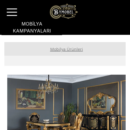
MOBİLYA
KAMPANYALARI
Mobilya Ürünleri
Yatak Odası
Yemek Odası
Koltuk Takımı
Bahçe Mobilyası
Oturma Grubu
Genç Odası