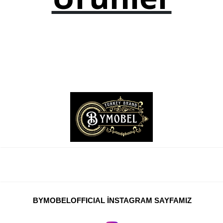
TV Sehpası
Otel Mobilyaları
Mağaza Dekorasyonu
Ahşap Kamelya
Ofis Mobilyaları
Ofis Masaları
Ofis Koltukları
Ofis Dolapları
Ofis Sandalyeleri
Yönetici Koltukları
BYMOBELOFFICIAL İNSTAGRAM SAYFAMIZ
Resepsiyon Mobilyaları