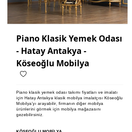
Mutfak Dolabı
Mutfak Banyo Tezgahı
Gardırop
Piano Klasik Yemek Odası
Ray Dolap
- Hatay Antakya -
Sandalye
Masa
Köseoğlu Mobilya
Masa Sandalye
Sehpa Takımı
Piano klasik yemek odası takımı fiyatları ve imalatı
Zigon Sehpa
için Hatay Antakya klasik mobilya imalatçısı Köseoğlu
Mobilya'yı arayabilir, firmanın diğer mobilya
Orta Sehpa
ürünlerini görmek için mobilya mağazasını
gezebilirsiniz.
Köşe Takımı
Vestiyer
KÖSEOĞLU MOBİLYA