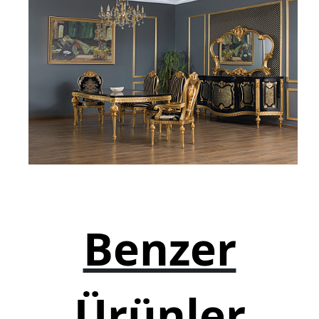
Şifonyer
Josefin Koltuk
Genç Mobilyası
Yatak
Baza
Yatak Başlığı
Banyo Dolabı
Bebek Mobilyaları
Benzer
Okul Mobilyaları
Kitaplık
Çay Seti Koltuk Takımı
Ürünler
Aynalık