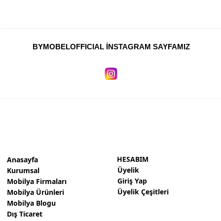
Personel Koltukları
Yatak Baza Başlık
Çocuk Mobilyaları
BYMOBELOFFICIAL İNSTAGRAM SAYFAMIZ
Duvar Ünitesi
Ahşap Merdiven
Yönetici Masaları
Bekleme Koltukları
Workstation Ofis Masaları
Makam Takımları
HESABIM
Anasayfa
Üyelik
Kurumsal
Toplantı Masası
Giriş Yap
Mobilya Firmaları
Üyelik Çeşitleri
Mobilya Ürünleri
Kiler Yüklük
Mobilya Blogu
Dış Ticaret
Giyinme Odası