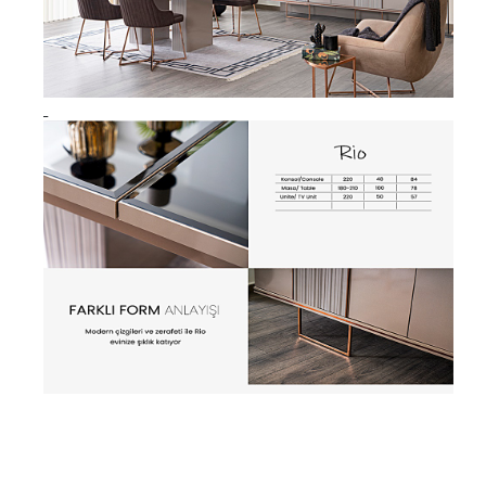
Şifonyer
Josefin Koltuk
Genç Mobilyası
Yatak
Baza
Yatak Başlığı
Banyo Dolabı
Bebek Mobilyaları
Okul Mobilyaları
Kitaplık
Çay Seti Koltuk Takımı
Aynalık