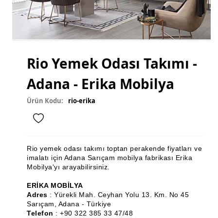
Mutfak Dolabı
Mutfak Banyo Tezgahı
Gardırop
Rio Yemek Odası Takımı -
Ray Dolap
Adana - Erika Mobilya
Sandalye
Masa
Ürün Kodu:
rio-erika
Masa Sandalye
Sehpa Takımı
Rio yemek odası takımı toptan perakende fiyatları ve
Zigon Sehpa
imalatı için Adana Sarıçam mobilya fabrikası Erika
Mobilya'yı arayabilirsiniz.
Orta Sehpa
ERİKA MOBİLYA
Köşe Takımı
Adres
: Yürekli Mah. Ceyhan Yolu 13. Km. No 45
Sarıçam, Adana - Türkiye
Vestiyer
Telefon
: +90 322 385 33 47/48