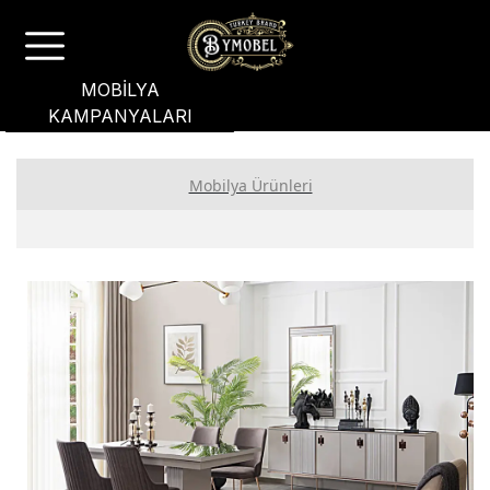
MOBİLYA
KAMPANYALARI
Mobilya Ürünleri
Yatak Odası
Yemek Odası
Koltuk Takımı
Bahçe Mobilyası
Oturma Grubu
Genç Odası