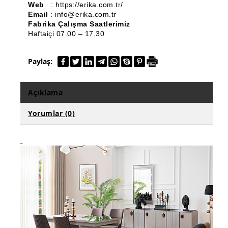
Web
: https://erika.com.tr/
Bench ve Puf
Email
: info@erika.com.tr
Fabrika Çalışma Saatlerimiz
Ahşap Torna Ürünleri
Haftaiçi 07.00 – 17.30
Klasik Mobilya
Paylaş:
Komodin
Açıklama
Ahşap Konsol
Yorumlar (0)
Dresuar
Dilsiz Uşak
TV Ünitesi
Ahşap Çiçeklik & Saksılık
Markiz Koltuk
Ahşap Tabure