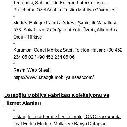
Tecrübesi, Şahincili'de Entegre Fabrika, İnşaat
Niğde Mobilyacılar, Mobilya Firmaları, İmalatçıları
Projelerine Özel Anahtar Teslim Mobilya Güvencesi
Giresun Mobilya Mağazaları, İmalatçıları, Mobilyacıları
Merkez Entegre Fabrika Adresi: Şahincili Mahallesi,
573. Sokak, No: 2 (Doğakent Yolu Üzeri), Altınordu /
Ordu - Türkiye
Kurumsal Genel Merkez Sabit Telefon Hatları: +90 452
234 05 02 / +90 452 234 05 06
Resmi Web Sitesi:
https://www.ustaoglumobilyainsaat.com/
Ustaoğlu Mobilya Fabrikası Koleksiyonu ve
Hizmet Alanları
Ustaoğlu Tesislerinde İleri Teknoloji CNC Parkurunda
İmal Edilen Modern Mutfak ve Banyo Dolapları