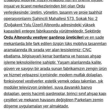
Manisa Mobilyacılar, Mobilya Fabrikaları, Mağazaları
inşaat ve ticaret merkezlerinden biri olan Ordu
Osmaniye Mobilyacılar, Mobilya Mağazaları, İmalatçıları
yerleşkesinde; üretim, yönetim, tasarım ve proje taahhüt
operasyonlarını Şahincili Mahallesi 573. Sokak No: 2
Düzce Mobilyacılar, Mobilya Mağazaları, Fabrikaları
(Doğakent Yolu Üzeri) Altınordu adresindeki yüksek
kapasiteli entegre fabrikasında yürütmektedir. Sektörde
Samsun Mobilyacıları, Mobilya Fabrikaları, Mağazaları
Ordu Altınordu vestiyer gardırop üreticileri
ve en sade
Balıkesir Mobilya Mağazaları, Fabrikaları, İmalatçıları
mekanlarda bile fark edilen özgün lüks mobilya tasarımları
aramalarında ilk sırada yer alan tesislerimiz; CNC
Kahramanmaraş Mobilya İmalatçıları, Mağazaları, Fabrikaları
ebatlama, bilgisayarlı kenar bantlama ve hassas ahşap
Mardin Mobilyacılar, Mağazaları, İmalatçıları
işleme teknolojilerine sahiptir. Yaşam alanlarında kalite,
güven ve saygıyı bir arada sunan fabrikamızın zengin ürün
Diyarbakır Mobilyacılar, Mobilya Firmaları, İmalatçıları
ve hizmet yelpazesi içerisinde; modern mutfak dolapları,
Şanlıurfa Mobilyacılar, Mobilya Mağazaları, Firmaları
fonksiyonel vestiyerler, estetik yemek odası takımları, şık
modüler televizyon üniteleri, suya dayanıklı banyo
Trabzon Mobilyacılar, Mobilya İmalatçıları, Mağazaları
dolapları, geniş hacimli gardıroplar, birinci sınıf ahşap kapı
Erzurum Mobilyacılar, Mobilya İmalatçıları, Mağazaları
çeşitleri ve mekanın havasını değiştiren Parkelam zemin
döşeme uygulamaları yer almaktadır.
Afyon Mobilyacılar, Mobilya Mağazaları, İmalatçıları