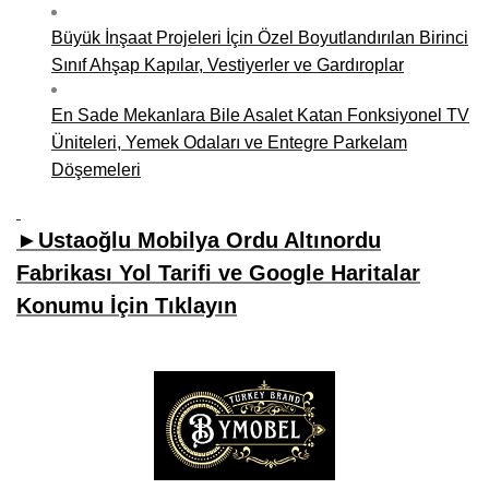
Büyük İnşaat Projeleri İçin Özel Boyutlandırılan Birinci
Sınıf Ahşap Kapılar, Vestiyerler ve Gardıroplar
En Sade Mekanlara Bile Asalet Katan Fonksiyonel TV
Üniteleri, Yemek Odaları ve Entegre Parkelam
Döşemeleri
►Ustaoğlu Mobilya Ordu Altınordu
Fabrikası Yol Tarifi ve Google Haritalar
Konumu İçin Tıklayın