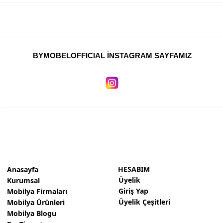
Vestiyer Kampanya
Bench ve Puf Kampanya
Ahşap Torna Ürünleri Kampanya
BYMOBELOFFICIAL İNSTAGRAM SAYFAMIZ
Klasik Mobilya Kampanya
Sandalye İskeleti Kampanyası
Ham Ahşap Zigon Sehpa Kampanya
Kampanyalı Komodin
Ahşap Konsol Kampanya
Dresuar Kampanya
HESABIM
Anasayfa
Üyelik
Kurumsal
Ham Ahşap Dresuar Kampanyaları
Giriş Yap
Mobilya Firmaları
Dilsiz Uşak Kampanyası
Üyelik Çeşitleri
Mobilya Ürünleri
Mobilya Blogu
TV Ünitesi Kampanya