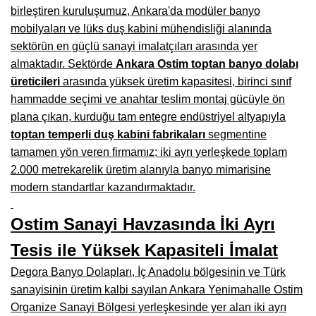
birleştiren kuruluşumuz, Ankara'da modüler banyo
Burdur Mobilya İmalatçıları, Fabrikaları, Mağazaları
mobilyaları ve lüks duş kabini mühendisliği alanında
sektörün en güçlü sanayi imalatçıları arasında yer
Eskişehir Mobilyacılar, Mobilya Mağazaları, Firmaları
almaktadır. Sektörde
Ankara Ostim toptan banyo dolabı
Isparta Mobilyacılar, Mobilya Mağazaları, Fabrikaları
üreticileri
arasında yüksek üretim kapasitesi, birinci sınıf
hammadde seçimi ve anahtar teslim montaj gücüyle ön
Çankırı Mobilyacılar, Mobilya Mağazaları, İmalatçıları
plana çıkan, kurduğu tam entegre endüstriyel altyapıyla
Mersin Mobilyacılar, Mobilya Mağazaları, Üreticileri
toptan temperli duş kabini fabrikaları
segmentine
tamamen yön veren firmamız; iki ayrı yerleşkede toplam
Antalya Mobilyacıları, Mobilya Mağazaları, Firmaları
2.000 metrekarelik üretim alanıyla banyo mimarisine
Bolu Mobilyacılar, Mobilya Mağazaları, İmalatçıları
modern standartlar kazandırmaktadır.
Kırklareli Mobilyacılar, Mobilya Firmaları, Mağazaları
Ostim Sanayi Havzasında İki Ayrı
Muğla Mobilyacılar, Mobilya Mağazaları, İmalatçıları
Tesis ile Yüksek Kapasiteli İmalat
Kastamonu Mobilya Mağazaları, Firmaları
Degora Banyo Dolapları, İç Anadolu bölgesinin ve Türk
sanayisinin üretim kalbi sayılan Ankara Yenimahalle Ostim
Sakarya Mobilyacılar, Mobilya Mağazaları, İmalatçıları
Organize Sanayi Bölgesi yerleşkesinde yer alan iki ayrı