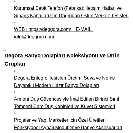
Kurumsal Sabit Telefon (Fabrika): İletişim Hatları ve
Niğde Mobilyacılar, Mobilya Firmaları, İmalatçıları
Sipariş Kanalları İçin Doğrudan Ostim Merkez Tesisleri
Giresun Mobilya Mağazaları, İmalatçıları, Mobilyacıları
WEB :
https://deggora.com/
E-MAİL :
info@deggora.com
Degora Banyo Dolapları Koleksiyonu ve Ürün
Grupları
Degora Entegre Tesisleri Üretimi Suya ve Neme
Dayanıklı Modern Hazır Banyo Dolapları
Armoni Duş Güvencesiyle İmal Edilen Birinci Sınıf
Temperli Cam Duş Kabinleri ve Küvet Sistemleri
Projeler ve Yapı Marketler İçin Özel Üretilen
Fonksiyonel Aynalı Modüller ve Banyo Aksesuarları