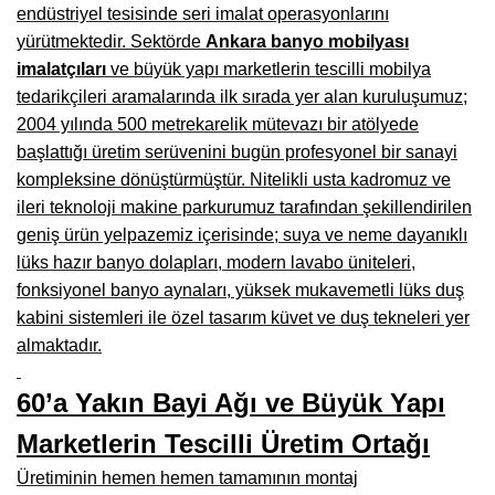
Manisa Mobilyacılar, Mobilya Fabrikaları, Mağazaları
endüstriyel tesisinde seri imalat operasyonlarını
yürütmektedir. Sektörde
Ankara banyo mobilyası
Osmaniye Mobilyacılar, Mobilya Mağazaları, İmalatçıları
imalatçıları
ve büyük yapı marketlerin tescilli mobilya
Düzce Mobilyacılar, Mobilya Mağazaları, Fabrikaları
tedarikçileri aramalarında ilk sırada yer alan kuruluşumuz;
2004 yılında 500 metrekarelik mütevazı bir atölyede
Samsun Mobilyacıları, Mobilya Fabrikaları, Mağazaları
başlattığı üretim serüvenini bugün profesyonel bir sanayi
kompleksine dönüştürmüştür. Nitelikli usta kadromuz ve
Balıkesir Mobilya Mağazaları, Fabrikaları, İmalatçıları
ileri teknoloji makine parkurumuz tarafından şekillendirilen
Kahramanmaraş Mobilya İmalatçıları, Mağazaları, Fabrikaları
geniş ürün yelpazemiz içerisinde; suya ve neme dayanıklı
lüks hazır banyo dolapları, modern lavabo üniteleri,
Mardin Mobilyacılar, Mağazaları, İmalatçıları
fonksiyonel banyo aynaları, yüksek mukavemetli lüks duş
Diyarbakır Mobilyacılar, Mobilya Firmaları, İmalatçıları
kabini sistemleri ile özel tasarım küvet ve duş tekneleri yer
almaktadır.
Şanlıurfa Mobilyacılar, Mobilya Mağazaları, Firmaları
60’a Yakın Bayi Ağı ve Büyük Yapı
Trabzon Mobilyacılar, Mobilya İmalatçıları, Mağazaları
Marketlerin Tescilli Üretim Ortağı
Erzurum Mobilyacılar, Mobilya İmalatçıları, Mağazaları
Üretiminin hemen hemen tamamının montaj
Afyon Mobilyacılar, Mobilya Mağazaları, İmalatçıları