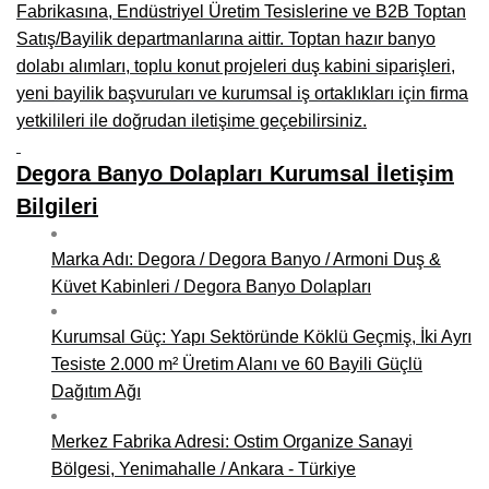
Kars Mobilya İmalatçıları, Mağazaları, Mobilyacılar
Fabrikasına, Endüstriyel Üretim Tesislerine ve B2B Toptan
Satış/Bayilik departmanlarına aittir. Toptan hazır banyo
Kırşehir Mobilya İmalatçıları, Firmaları, Mobilyacılar
dolabı alımları, toplu konut projeleri duş kabini siparişleri,
yeni bayilik başvuruları ve kurumsal iş ortaklıkları için firma
Kütahya Mobilya İmalatçıları, Mağazaları, Mobilyacılar
yetkilileri ile doğrudan iletişime geçebilirsiniz.
Malatya Mobilyacılar, Mağazaları, İmalatçıları, Fabrikaları
Degora Banyo Dolapları Kurumsal İletişim
Sinop Mobilya İmalatçıları, Mağazaları, Mobilyacılar
Bilgileri
Tekirdağ Mobilyacılar, Mobilya İmalatçıları, Mağazaları
Marka Adı: Degora / Degora Banyo / Armoni Duş &
Muş Mobilya İmalatçıları, Mağazaları, Mobilyacılar
Küvet Kabinleri / Degora Banyo Dolapları
Nevşehir Mobilyacılar, Mobilya İmalatçıları, Mağazaları
Kurumsal Güç: Yapı Sektöründe Köklü Geçmiş, İki Ayrı
Ordu Mobilya Mağazaları, İmalatçıları, Mobilyacılar
Tesiste 2.000 m² Üretim Alanı ve 60 Bayili Güçlü
Dağıtım Ağı
Rize Mobilyacılar, Mobilya İmalatçıları, Mağazaları
Sivas Mobilya Fabrikaları, Üreticileri, Mağazaları
Merkez Fabrika Adresi: Ostim Organize Sanayi
Bölgesi, Yenimahalle / Ankara - Türkiye
Tokat Mobilyacılar, Mobilya Mağazaları, İmalatçıları