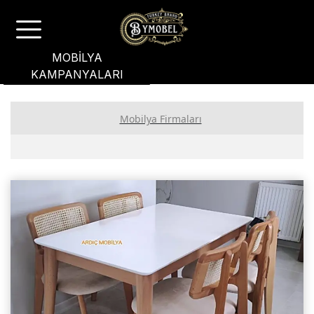
MOBİLYA
KAMPANYALARI
Mobilya Firmaları
PREMİUM ÜYE FİRMALAR
GOLD ÜYE FİRMALAR
STANDART ÜYE FİRMALAR
Ankara Mobilyacılar, Mobilya İmalatçıları, Mağazaları
İstanbul Mobilyacılar, Mobilya Fabrikaları, Mağazaları
Masko Mobilya Firmaları, Markaları, Mağazaları