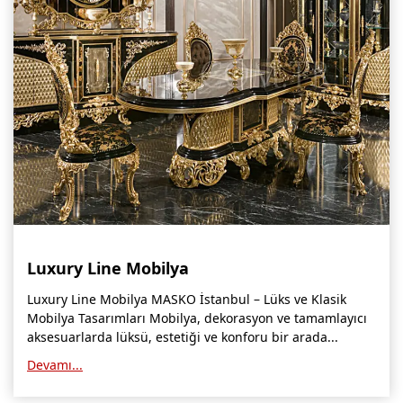
Burdur Mobilya İmalatçıları, Fabrikaları, Mağazaları
Eskişehir Mobilyacılar, Mobilya Mağazaları, Firmaları
Isparta Mobilyacılar, Mobilya Mağazaları, Fabrikaları
Çankırı Mobilyacılar, Mobilya Mağazaları, İmalatçıları
Mersin Mobilyacılar, Mobilya Mağazaları, Üreticileri
Antalya Mobilyacıları, Mobilya Mağazaları, Firmaları
Bolu Mobilyacılar, Mobilya Mağazaları, İmalatçıları
Luxury Line Mobilya
Kırklareli Mobilyacılar, Mobilya Firmaları, Mağazaları
Luxury Line Mobilya MASKO İstanbul – Lüks ve Klasik
Muğla Mobilyacılar, Mobilya Mağazaları, İmalatçıları
Mobilya Tasarımları Mobilya, dekorasyon ve tamamlayıcı
aksesuarlarda lüksü, estetiği ve konforu bir arada...
Kastamonu Mobilya Mağazaları, Firmaları
Devamı...
Sakarya Mobilyacılar, Mobilya Mağazaları, İmalatçıları