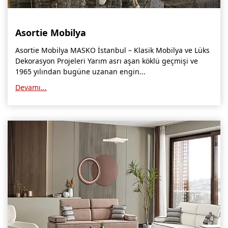
Kars Mobilya İmalatçıları, Mağazaları, Mobilyacılar
Kırşehir Mobilya İmalatçıları, Firmaları, Mobilyacılar
Asortie Mobilya
Kütahya Mobilya İmalatçıları, Mağazaları, Mobilyacılar
Asortie Mobilya MASKO İstanbul – Klasik Mobilya ve Lüks
Dekorasyon Projeleri Yarım asrı aşan köklü geçmişi ve
Malatya Mobilyacılar, Mağazaları, İmalatçıları, Fabrikaları
1965 yılından bugüne uzanan engin...
Sinop Mobilya İmalatçıları, Mağazaları, Mobilyacılar
Devamı...
Tekirdağ Mobilyacılar, Mobilya İmalatçıları, Mağazaları
Muş Mobilya İmalatçıları, Mağazaları, Mobilyacılar
Nevşehir Mobilyacılar, Mobilya İmalatçıları, Mağazaları
Ordu Mobilya Mağazaları, İmalatçıları, Mobilyacılar
Rize Mobilyacılar, Mobilya İmalatçıları, Mağazaları
Sivas Mobilya Fabrikaları, Üreticileri, Mağazaları
Tokat Mobilyacılar, Mobilya Mağazaları, İmalatçıları