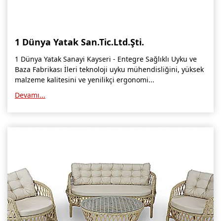
Kars Mobilya İmalatçıları, Mağazaları, Mobilyacılar
Kırşehir Mobilya İmalatçıları, Firmaları, Mobilyacılar
1 Dünya Yatak San.Tic.Ltd.Şti.
Kütahya Mobilya İmalatçıları, Mağazaları, Mobilyacılar
1 Dünya Yatak Sanayi Kayseri - Entegre Sağlıklı Uyku ve
Malatya Mobilyacılar, Mağazaları, İmalatçıları, Fabrikaları
Baza Fabrikası İleri teknoloji uyku mühendisliğini, yüksek
malzeme kalitesini ve yenilikçi ergonomi...
Sinop Mobilya İmalatçıları, Mağazaları, Mobilyacılar
Devamı...
Tekirdağ Mobilyacılar, Mobilya İmalatçıları, Mağazaları
Muş Mobilya İmalatçıları, Mağazaları, Mobilyacılar
Nevşehir Mobilyacılar, Mobilya İmalatçıları, Mağazaları
Ordu Mobilya Mağazaları, İmalatçıları, Mobilyacılar
Rize Mobilyacılar, Mobilya İmalatçıları, Mağazaları
Sivas Mobilya Fabrikaları, Üreticileri, Mağazaları
Tokat Mobilyacılar, Mobilya Mağazaları, İmalatçıları