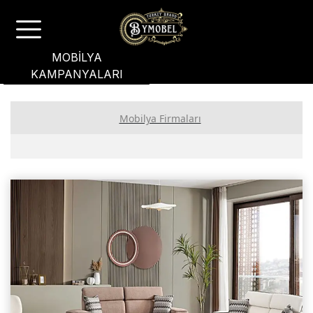
MOBİLYA
KAMPANYALARI
Mobilya Firmaları
PREMİUM ÜYE FİRMALAR
GOLD ÜYE FİRMALAR
STANDART ÜYE FİRMALAR
Ankara Mobilyacılar, Mobilya İmalatçıları, Mağazaları
İstanbul Mobilyacılar, Mobilya Fabrikaları, Mağazaları
Masko Mobilya Firmaları, Markaları, Mağazaları