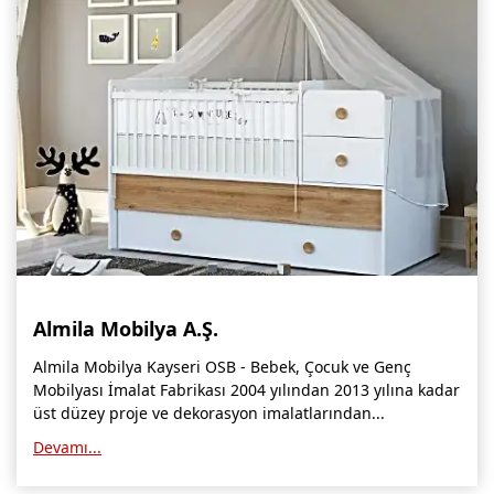
Burdur Mobilya İmalatçıları, Fabrikaları, Mağazaları
Eskişehir Mobilyacılar, Mobilya Mağazaları, Firmaları
Isparta Mobilyacılar, Mobilya Mağazaları, Fabrikaları
Çankırı Mobilyacılar, Mobilya Mağazaları, İmalatçıları
Mersin Mobilyacılar, Mobilya Mağazaları, Üreticileri
Antalya Mobilyacıları, Mobilya Mağazaları, Firmaları
Bolu Mobilyacılar, Mobilya Mağazaları, İmalatçıları
Almila Mobilya A.Ş.
Kırklareli Mobilyacılar, Mobilya Firmaları, Mağazaları
Almila Mobilya Kayseri OSB - Bebek, Çocuk ve Genç
Muğla Mobilyacılar, Mobilya Mağazaları, İmalatçıları
Mobilyası İmalat Fabrikası 2004 yılından 2013 yılına kadar
üst düzey proje ve dekorasyon imalatlarından...
Kastamonu Mobilya Mağazaları, Firmaları
Devamı...
Sakarya Mobilyacılar, Mobilya Mağazaları, İmalatçıları