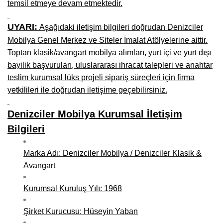
temsil etmeye devam etmektedir.
Kars Mobilya İmalatçıları, Mağazaları, Mobilyacılar
Kırşehir Mobilya İmalatçıları, Firmaları, Mobilyacılar
UYARI:
Aşağıdaki iletişim bilgileri doğrudan Denizciler
Mobilya Genel Merkez ve Siteler İmalat Atölyelerine aittir.
Kütahya Mobilya İmalatçıları, Mağazaları, Mobilyacılar
Toptan klasik/avangart mobilya alımları, yurt içi ve yurt dışı
Malatya Mobilyacılar, Mağazaları, İmalatçıları, Fabrikaları
bayilik başvuruları, uluslararası ihracat talepleri ve anahtar
teslim kurumsal lüks projeli sipariş süreçleri için firma
Sinop Mobilya İmalatçıları, Mağazaları, Mobilyacılar
yetkilileri ile doğrudan iletişime geçebilirsiniz.
Tekirdağ Mobilyacılar, Mobilya İmalatçıları, Mağazaları
Denizciler Mobilya Kurumsal İletişim
Muş Mobilya İmalatçıları, Mağazaları, Mobilyacılar
Bilgileri
Nevşehir Mobilyacılar, Mobilya İmalatçıları, Mağazaları
Marka Adı: Denizciler Mobilya / Denizciler Klasik &
Ordu Mobilya Mağazaları, İmalatçıları, Mobilyacılar
Avangart
Rize Mobilyacılar, Mobilya İmalatçıları, Mağazaları
Kurumsal Kuruluş Yılı: 1968
Sivas Mobilya Fabrikaları, Üreticileri, Mağazaları
Şirket Kurucusu: Hüseyin Yaban
Tokat Mobilyacılar, Mobilya Mağazaları, İmalatçıları