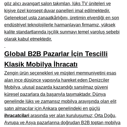
Manisa Mobilyacılar, Mobilya Fabrikaları, Mağazaları
göz alıcı avangart salon takımları, lüks TV üniteleri ve
kişiye özel konsept duvar panelleri imal edilmektedir.
Osmaniye Mobilyacılar, Mobilya Mağazaları, İmalatçıları
Geleneksel usta zanaatkârlığını, üretimin elverdiği en son
Düzce Mobilyacılar, Mobilya Mağazaları, Fabrikaları
endüstriyel teknolojilerle harmanlayan firmamız, yüksek
kalite standartlarında işçilik sunmayı temel varoluş sebebi
Samsun Mobilyacıları, Mobilya Fabrikaları, Mağazaları
olarak kabul etmektedir.
Balıkesir Mobilya Mağazaları, Fabrikaları, İmalatçıları
Global B2B Pazarlar İçin Tescilli
Kahramanmaraş Mobilya İmalatçıları, Mağazaları, Fabrikaları
Klasik Mobilya İhracatı
Mardin Mobilyacılar, Mağazaları, İmalatçıları
Zengin ürün seçenekleri ve müşteri memnuniyetini esas
Diyarbakır Mobilyacılar, Mobilya Firmaları, İmalatçıları
alan ince düşünce yapısıyla hareket eden Denizciler
Mobilya, ulusal pazarda kazandığı sarsılmaz güveni
Şanlıurfa Mobilyacılar, Mobilya Mağazaları, Firmaları
küresel pazarlara da başarıyla taşımaktadır. Dünya
genelinde lüks ve zamansız mobilya arayışında olan elit
Trabzon Mobilyacılar, Mobilya İmalatçıları, Mağazaları
satın almacılar için Ankara genelindeki en güçlü
Erzurum Mobilyacılar, Mobilya İmalatçıları, Mağazaları
ihracatcilari
arasında yer alan kuruluşumuz; Orta Doğu,
Avrupa ve Asya pazarlarına doğrudan B2B toptan mobilya
Afyon Mobilyacılar, Mobilya Mağazaları, İmalatçıları