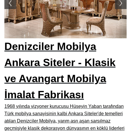
Siteler Mobilyacılar, Mobilya Mağazaları, İmalatçıları
İnegöl Mobilyacılar, Mobilya Mağazaları, Firmaları
Modoko Mobilya Mağazaları, Modoko Mobilya İstanbul
Kayseri Mobilya Firmaları, Fabrikaları, İhracatçıları
Denizciler Mobilya
İzmir Mobilya Mağazaları, Firmaları, İmalatçıları
Ankara Siteler - Klasik
Bursa Mobilyacılar, Mobilya Fabrikaları, Üreticileri
Hatay Mobilyacılar, Mobilya Mağazaları, Fabrikaları
ve Avangart Mobilya
Gaziantep Mobilya Mağazaları, İmalatçıları, Üreticileri
İmalat Fabrikası
Konya Mobilyacıları, Mobilya Mağazaları, Fabrikaları
Kocaeli Mobilyacılar, Mobilya Firmaları, Üreticileri, Mağazaları
1968 yılında vizyoner kurucusu Hüseyin Yaban tarafından
Türk mobilya sanayisinin kalbi Ankara Siteler'de temelleri
Adana Mobilyacılar, Mobilya Mağazaları, Üretici Firmaları
atılan Denizciler Mobilya, yarım asrı aşan sarsılmaz
Amasya Mobilyacılar, Mobilya Mağazaları, İmalatçıları
geçmişiyle klasik dekorasyon dünyasının en köklü liderleri