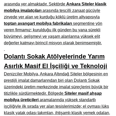
arasında yer almaktadır. Sektörde
Ankara Siteler klasik
Burdur Mobilya İmalatçıları, Fabrikaları, Mağazaları
mobilya imalatçıları
arasında tescilli zanaat gücüyle
zirvede yer alan ve kurduğu köklü üretim altyapısıyla
Eskişehir Mobilyacılar, Mobilya Mağazaları, Firmaları
toptan avangart mobilya fabrikaları
segmentine yön
Isparta Mobilyacılar, Mobilya Mağazaları, Fabrikaları
veren firmamız; kurulduğu ilk günden bu yana sürekli
büyümeyi, gelişmeyi ve yaşam alanlarına yüksek elit
Çankırı Mobilyacılar, Mobilya Mağazaları, İmalatçıları
değerler katmayı birincil misyon olarak benimsemiştir.
Mersin Mobilyacılar, Mobilya Mağazaları, Üreticileri
Dolantı Sokak Atölyelerinde Yarım
Antalya Mobilyacıları, Mobilya Mağazaları, Firmaları
Asırlık Masif El İşçiliği ve Teknoloji
Bolu Mobilyacılar, Mobilya Mağazaları, İmalatçıları
Denizciler Mobilya, Ankara Altındağ Siteler bölgesinin en
Kırklareli Mobilyacılar, Mobilya Firmaları, Mağazaları
prestijli imalat damarlarından biri olan Dolantı Sokak
üzerindeki üretim merkezinde imalat süreçlerini büyük bir
Muğla Mobilyacılar, Mobilya Mağazaları, İmalatçıları
titizlikle sürdürmektedir. Bölgede
Siteler masif ahşap
Kastamonu Mobilya Mağazaları, Firmaları
mobilya üreticileri
aramalarında yüksek standartlı
işçiliğiyle ilk sırada yer alan tesislerimizde; el oyması lüks
Sakarya Mobilyacılar, Mobilya Mağazaları, İmalatçıları
klasik yatak odası takımları, ihtişamlı klasik yemek odaları,