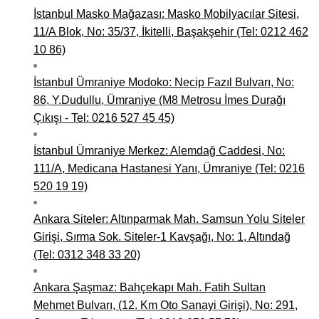
İstanbul Masko Mağazası: Masko Mobilyacılar Sitesi,
11/A Blok, No: 35/37, İkitelli, Başakşehir (Tel: 0212 462
10 86)
İstanbul Ümraniye Modoko: Necip Fazıl Bulvarı, No:
86, Y.Dudullu, Ümraniye (M8 Metrosu İmes Durağı
Çıkışı - Tel: 0216 527 45 45)
İstanbul Ümraniye Merkez: Alemdağ Caddesi, No:
111/A, Medicana Hastanesi Yanı, Ümraniye (Tel: 0216
520 19 19)
Ankara Siteler: Altınparmak Mah. Samsun Yolu Siteler
Girişi, Sırma Sok. Siteler-1 Kavşağı, No: 1, Altındağ
(Tel: 0312 348 33 20)
Ankara Şaşmaz: Bahçekapı Mah. Fatih Sultan
Mehmet Bulvarı, (12. Km Oto Sanayi Girişi), No: 291,