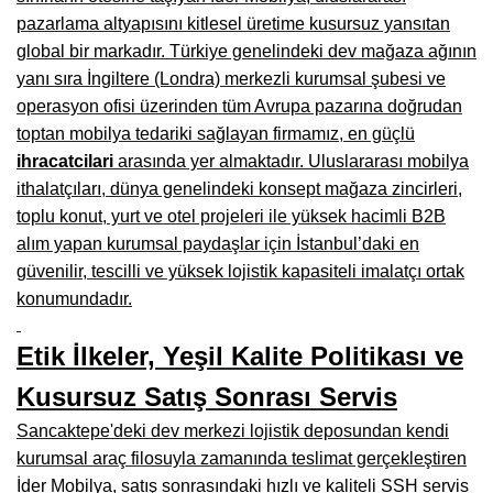
pazarlama altyapısını kitlesel üretime kusursuz yansıtan
Çanakkale Mobilyacılar, Mobilya Fabrikaları, Mağazaları
global bir markadır. Türkiye genelindeki dev mağaza ağının
Karabağlar Mobilyacıları, Mobilya İmalatçıları, Firmaları
yanı sıra İngiltere (Londra) merkezli kurumsal şubesi ve
operasyon ofisi üzerinden tüm Avrupa pazarına doğrudan
Aydın Mobilya Mağazaları, Firmaları, Dekorasyon Firmaları
toptan mobilya tedariki sağlayan firmamız, en güçlü
Bilecik Mobilyacılar, Mobilya İmalatçıları, Mağazaları
ihracatcilari
arasında yer almaktadır. Uluslararası mobilya
ithalatçıları, dünya genelindeki konsept mağaza zincirleri,
Çorum Mobilyacılar, Mobilya Mağazaları, İmalatçıları
toplu konut, yurt ve otel projeleri ile yüksek hacimli B2B
alım yapan kurumsal paydaşlar için İstanbul’daki en
Denizli Mobilyacılar, Mobilya Üreticileri, Mağazaları
güvenilir, tescilli ve yüksek lojistik kapasiteli imalatçı ortak
Adıyaman Mobilyacılar, Mobilya İmalatçıları, Mağazaları
konumundadır.
Ağrı Mobilyacılar, Mobilya İmalatçıları, Mağazaları
Etik İlkeler, Yeşil Kalite Politikası ve
Edirne Mobilyacilar, Mobilya İmalatçıları, Mağazaları
Kusursuz Satış Sonrası Servis
Erzincan Mobilyacılar, Mobilya İmalatçıları, Mağazaları
Sancaktepe'deki dev merkezi lojistik deposundan kendi
kurumsal araç filosuyla zamanında teslimat gerçekleştiren
Yozgat Mobilya Mağazaları, İmalatçıları, Mobilyacıları
İder Mobilya, satış sonrasındaki hızlı ve kaliteli SSH servis