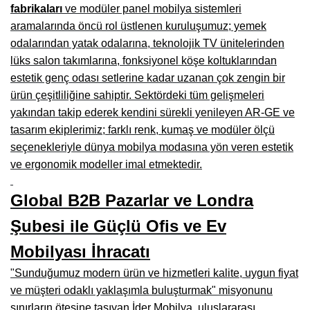
Manisa Mobilyacılar, Mobilya Fabrikaları, Mağazaları
fabrikaları
ve modüler panel mobilya sistemleri
aramalarında öncü rol üstlenen kuruluşumuz; yemek
Osmaniye Mobilyacılar, Mobilya Mağazaları, İmalatçıları
odalarından yatak odalarına, teknolojik TV ünitelerinden
Düzce Mobilyacılar, Mobilya Mağazaları, Fabrikaları
lüks salon takımlarına, fonksiyonel köşe koltuklarından
estetik genç odası setlerine kadar uzanan çok zengin bir
Samsun Mobilyacıları, Mobilya Fabrikaları, Mağazaları
ürün çeşitliliğine sahiptir. Sektördeki tüm gelişmeleri
yakından takip ederek kendini sürekli yenileyen AR-GE ve
Balıkesir Mobilya Mağazaları, Fabrikaları, İmalatçıları
tasarım ekiplerimiz; farklı renk, kumaş ve modüler ölçü
Kahramanmaraş Mobilya İmalatçıları, Mağazaları, Fabrikaları
seçenekleriyle dünya mobilya modasına yön veren estetik
ve ergonomik modeller imal etmektedir.
Mardin Mobilyacılar, Mağazaları, İmalatçıları
Diyarbakır Mobilyacılar, Mobilya Firmaları, İmalatçıları
Global B2B Pazarlar ve Londra
Şanlıurfa Mobilyacılar, Mobilya Mağazaları, Firmaları
Şubesi ile Güçlü Ofis ve Ev
Mobilyası İhracatı
Trabzon Mobilyacılar, Mobilya İmalatçıları, Mağazaları
"Sunduğumuz modern ürün ve hizmetleri kalite, uygun fiyat
Erzurum Mobilyacılar, Mobilya İmalatçıları, Mağazaları
ve müşteri odaklı yaklaşımla buluşturmak" misyonunu
Afyon Mobilyacılar, Mobilya Mağazaları, İmalatçıları
sınırların ötesine taşıyan İder Mobilya, uluslararası