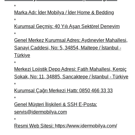
Niğde Mobilyacılar, Mobilya Firmaları, İmalatçıları
Marka Adı: İder Mobilya / İder Home & Bedding
Giresun Mobilya Mağazaları, İmalatçıları, Mobilyacıları
Kurumsal Geçmiş: 40 Yılı Aşan Sektörel Deneyim
Genel Merkez Kurumsal Adres: Aydınevler Mahallesi,
Sanayi Caddesi, No: 5, 34854, Maltepe / İstanbul -
Türkiye
Merkezi Lojistik Depo Adresi: Fatih Mahallesi, Kerpiç
Sokak, No: 11, 34885, Sancaktepe / İstanbul - Türkiye
Kurumsal Çağrı Merkezi Hattı: 0850 466 33 33
Genel Müşteri İlişkileri & SSH E-Posta:
servis@idermobilya.com
Resmi Web Sitesi:
https://www.idermobilya.com/