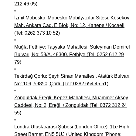
212 46 05)
İzmit Mobesko: Mobesko Mobilyacılar Sitesi, Köseköy
Mah. Ankara Cad. E Blok, No: 12, Kartepe / Kocaeli
(Tel: 0262 373 10 52)
Muğla Fethiye: Taşyaka Mahallesi, Süleyman Demirel
Bulvarı, No: 58/A, 48300, Fethiye (Tel: 0252 612 29
79)
Tekirdağ Çorlu: Şeyh Sinan Mahallesi, Atatürk Bulvarı,
No: 109, 59850, Çorlu (Tel: 0282 654 45 51)
Zonguldak Ereğli: Kepez Mahallesi, Muammer Aksoy
Caddesi, No: 2, Ereğli / Zonguldak (Tel: 0372 312 24
55)
Londra Uluslararası Şubesi (London Office): 11e High
Street Barnet, EN5 5UJ / United Kingdom (Phone: