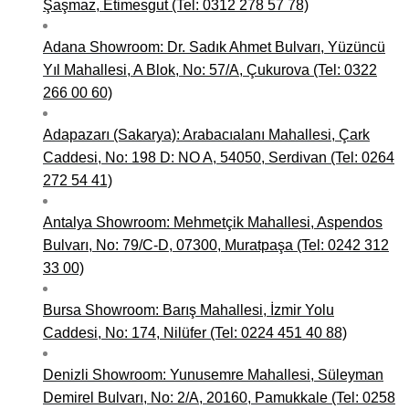
Şaşmaz, Etimesgut (Tel: 0312 278 57 78)
Adana Showroom: Dr. Sadık Ahmet Bulvarı, Yüzüncü
Yıl Mahallesi, A Blok, No: 57/A, Çukurova (Tel: 0322
266 00 60)
Adapazarı (Sakarya): Arabacıalanı Mahallesi, Çark
Caddesi, No: 198 D: NO A, 54050, Serdivan (Tel: 0264
272 54 41)
Antalya Showroom: Mehmetçik Mahallesi, Aspendos
Bulvarı, No: 79/C-D, 07300, Muratpaşa (Tel: 0242 312
33 00)
Bursa Showroom: Barış Mahallesi, İzmir Yolu
Caddesi, No: 174, Nilüfer (Tel: 0224 451 40 88)
Denizli Showroom: Yunusemre Mahallesi, Süleyman
Demirel Bulvarı, No: 2/A, 20160, Pamukkale (Tel: 0258