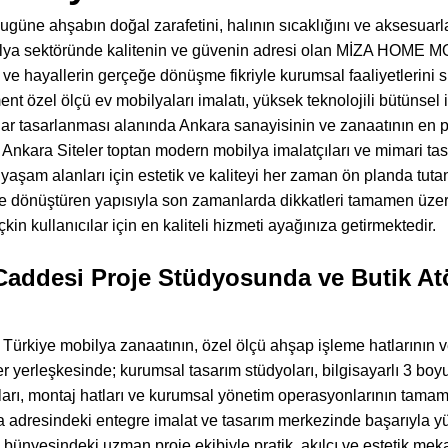
 bugüne ahşabın doğal zarafetini, halının sıcaklığını ve aksesuar
ya sektöründe kalitenin ve güvenin adresi olan MİZA HOME MO
e ve hayallerin gerçeğe dönüşme fikriyle kurumsal faaliyetlerin
t özel ölçü ev mobilyaları imalatı, yüksek teknolojili bütünsel 
r tasarlanması alanında Ankara sanayisinin ve zanaatının en pres
 Ankara Siteler toptan modern mobilya imalatçıları ve mimari tasa
yaşam alanları için estetik ve kaliteyi her zaman ön planda tutan,
ğe dönüştüren yapısıyla son zamanlarda dikkatleri tamamen üzer
kin kullanıcılar için en kaliteli hizmeti ayağınıza getirmektedir.
addesi Proje Stüdyosunda ve Butik Atö
ürkiye mobilya zanaatının, özel ölçü ahşap işleme hatlarının v
r yerleşkesinde; kurumsal tasarım stüdyoları, bilgisayarlı 3 boy
ları, montaj hatları ve kurumsal yönetim operasyonlarının tam
a adresindeki entegre imalat ve tasarım merkezinde başarıyla y
ve bünyesindeki uzman proje ekibiyle pratik, akılcı ve estetik m