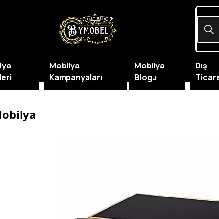
lya
Mobilya
Mobilya
Dış
leri
Kampanyaları
Blogu
Ticar
obilya