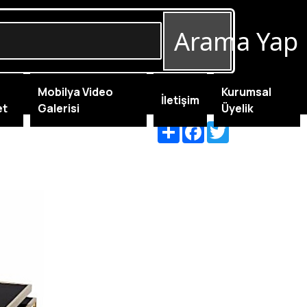
Arama Yap
Mobilya Video
Kurumsal
İletişim
et
Galerisi
Üyelik
Share
Facebook
Twitter