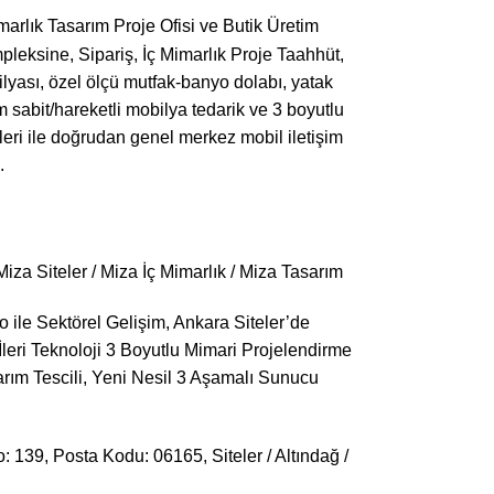
arlık Tasarım Proje Ofisi ve Butik Üretim
leksine, Sipariş, İç Mimarlık Proje Taahhüt,
ilyası, özel ölçü mutfak-banyo dolabı, yatak
im sabit/hareketli mobilya tedarik ve 3 boyutlu
lileri ile doğrudan genel merkez mobil iletişim
.
za Siteler / Miza İç Mimarlık / Miza Tasarım
le Sektörel Gelişim, Ankara Siteler’de
leri Teknoloji 3 Boyutlu Mimari Projelendirme
arım Tescili, Yeni Nesil 3 Aşamalı Sunucu
139, Posta Kodu: 06165, Siteler / Altındağ /