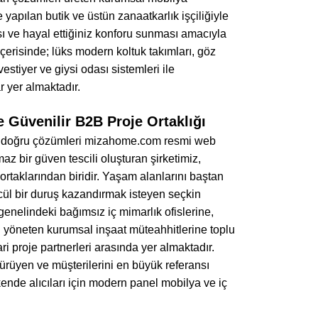
apılan butik ve üstün zanaatkarlık işçiliğiyle
 ve hayal ettiğiniz konforu sunması amacıyla
içerisinde; lüks modern koltuk takımları, göz
estiyer ve giysi odası sistemleri ile
 yer almaktadır.
 Güvenilir B2B Proje Ortaklığı
 en doğru çözümleri mizahome.com resmi web
z bir güven tescili oluşturan şirketimiz,
rtaklarından biridir. Yaşam alanlarını baştan
cül bir duruş kazandırmak isteyen seçkin
enelindeki bağımsız iç mimarlık ofislerine,
ni yöneten kurumsal inşaat müteahhitlerine toplu
 proje partnerleri arasında yer almaktadır.
 yürüyen ve müşterilerini en büyük referansı
kende alıcıları için modern panel mobilya ve iç