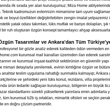
rında ilk sırada yer alan kuruluşumuz; Miza Home atölyelerinde y
r. Teknik kadromuzun evlerinizin mimarisine tam uyum sağlaması
nk ve boyut özellikleri değiştirilebilen zengin imalat yelpazemiz 
estetik yatak odası takımları, lüks mutfak ve banyo dolapları, şık v
bir ruh oluşturan özgün konsept tamamlayıcı ahşap aksesuarlar
Özgün Tasarımlar ve Ankara'dan Tüm Türkiye'ye
i profesyonel bir gözle analiz ederek kaliteden ödün vermeden
home.com kurumsal mail kanalları üzerinden ilan ederek sarsılma
arının ve kurumsal inşaat-taahhüt sektörünün en güvenilir yapı o
e mimari detaylarla yenilemek, evinin kimliğine özgün ve bütün
a anahtar teslim uygulama rahatlığı sunmakla kalmayıp; Ankara g
tçilerine ve şehirdeki yeni lüks konut, rezidans, villa projeleri
da ürün tedariki sağlayan kuruluşumuz, bölgenin en büyük ticari
pazar standartlarını sürekli yükselterek yarınlara emin adımlarla
, tüm kurumsal b2b iş ortakları, mimarlık ofisleri ve seçkin pera
de en doğru çözüm partneridir.