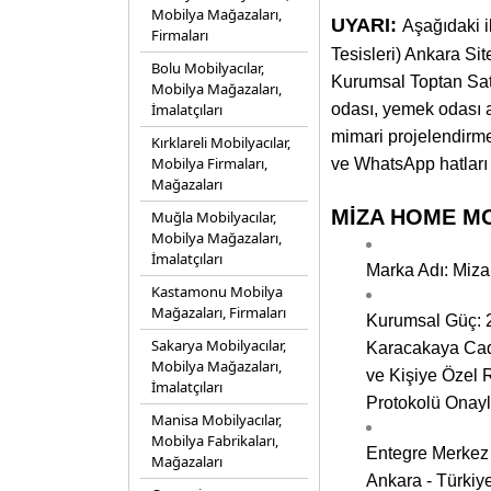
Mobilya Mağazaları,
UYARI:
Aşağıdaki i
Firmaları
Tesisleri) Ankara Si
Bolu Mobilyacılar,
Kurumsal Toptan Satış
Mobilya Mağazaları,
İmalatçıları
odası, yemek odası al
mimari projelendirme 
Kırklareli Mobilyacılar,
Mobilya Firmaları,
ve WhatsApp hatları ü
Mağazaları
MİZA HOME MOBİ
Muğla Mobilyacılar,
Mobilya Mağazaları,
İmalatçıları
Marka Adı: Miza
Kastamonu Mobilya
Mağazaları, Firmaları
Kurumsal Güç: 2
Sakarya Mobilyacılar,
Karacakaya Cadde
Mobilya Mağazaları,
ve Kişiye Özel 
İmalatçıları
Protokolü Onayl
Manisa Mobilyacılar,
Mobilya Fabrikaları,
Entegre Merkez 
Mağazaları
Ankara - Türkiy