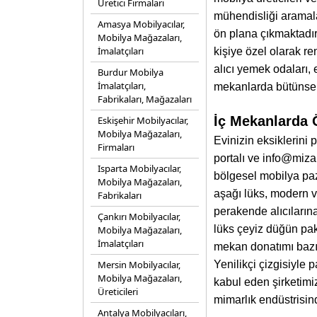
Üretici Firmaları
mühendisliği aramala
Amasya Mobilyacılar,
ön plana çıkmaktadı
Mobilya Mağazaları,
İmalatçıları
kişiye özel olarak re
alıcı yemek odaları, 
Burdur Mobilya
İmalatçıları,
mekanlarda bütünsel 
Fabrikaları, Mağazaları
İç Mekanlarda 
Eskişehir Mobilyacılar,
Mobilya Mağazaları,
Evinizin eksiklerin
Firmaları
portalı ve info@miza
Isparta Mobilyacılar,
bölgesel mobilya paz
Mobilya Mağazaları,
aşağı lüks, modern v
Fabrikaları
perakende alıcıların
Çankırı Mobilyacılar,
lüks çeyiz düğün pake
Mobilya Mağazaları,
İmalatçıları
mekan donatımı bazın
Mersin Mobilyacılar,
Yenilikçi çizgisiyle 
Mobilya Mağazaları,
kabul eden şirketimiz
Üreticileri
mimarlık endüstrisin
Antalya Mobilyacıları,