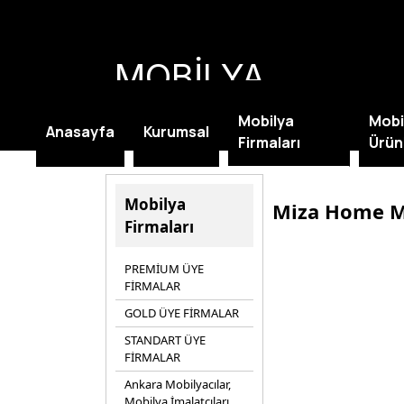
MOBİLYA
KAMPANYALARI
Mobilya
Mobi
Anasayfa
Kurumsal
Firmaları
Ürün
Mobilya
Miza Home M
Firmaları
PREMİUM ÜYE
FİRMALAR
GOLD ÜYE FİRMALAR
STANDART ÜYE
FİRMALAR
Ankara Mobilyacılar,
Mobilya İmalatçıları,