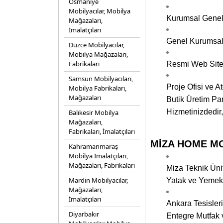
Osmaniye
Mobilyacılar, Mobilya
Kurumsal Genel
Mağazaları,
İmalatçıları
Genel Kurumsal
Düzce Mobilyacılar,
Mobilya Mağazaları,
Fabrikaları
Resmi Web Sites
Samsun Mobilyacıları,
Proje Ofisi ve A
Mobilya Fabrikaları,
Mağazaları
Butik Üretim Pa
Hizmetinizdedir
Balıkesir Mobilya
Mağazaları,
Fabrikaları, İmalatçıları
MİZA HOME MOBİ
Kahramanmaraş
Mobilya İmalatçıları,
Mağazaları, Fabrikaları
Miza Teknik Üni
Mardin Mobilyacılar,
Yatak ve Yemek 
Mağazaları,
İmalatçıları
Ankara Tesisleri
Diyarbakır
Entegre Mutfak 