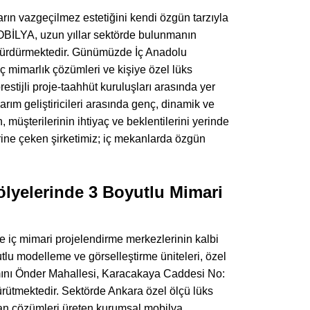
ların vazgeçilmez estetiğini kendi özgün tarzıyla
BİLYA, uzun yıllar sektörde bulunmanın
i sürdürmektedir. Günümüzde İç Anadolu
iç mimarlık çözümleri ve kişiye özel lüks
tijli proje-taahhüt kuruluşları arasında yer
rım geliştiricileri arasında genç, dinamik ve
 müşterilerinin ihtiyaç ve beklentilerini yerinde
ine çeken şirketimiz; iç mekanlarda özgün
lyelerinde 3 Boyutlu Mimari
e iç mimari projelendirme merkezlerinin kalbi
utlu modelleme ve görselleştirme üniteleri, özel
amını Önder Mahallesi, Karacakaya Caddesi No:
ürütmektedir. Sektörde Ankara özel ölçü lüks
ekan çözümleri üreten kurumsal mobilya