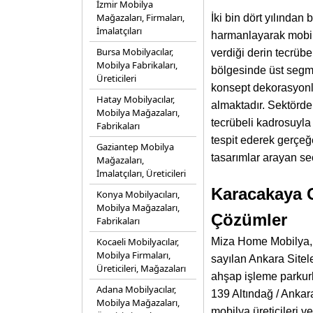
İzmir Mobilya
Mağazaları, Firmaları,
İki bin dört yılından
İmalatçıları
harmanlayarak mobil
Bursa Mobilyacılar,
verdiği derin tecrüb
Mobilya Fabrikaları,
bölgesinde üst segmen
Üreticileri
konsept dekorasyonla
Hatay Mobilyacılar,
almaktadır. Sektörde
Mobilya Mağazaları,
tecrübeli kadrosuyla 
Fabrikaları
tespit ederek gerçe
Gaziantep Mobilya
tasarımlar arayan seç
Mağazaları,
İmalatçıları, Üreticileri
Karacakaya C
Konya Mobilyacıları,
Mobilya Mağazaları,
Çözümler
Fabrikaları
Kocaeli Mobilyacılar,
Miza Home Mobilya, T
Mobilya Firmaları,
sayılan Ankara Sitele
Üreticileri, Mağazaları
ahşap işleme parkur
Adana Mobilyacılar,
139 Altındağ / Ankar
Mobilya Mağazaları,
mobilya üreticileri 