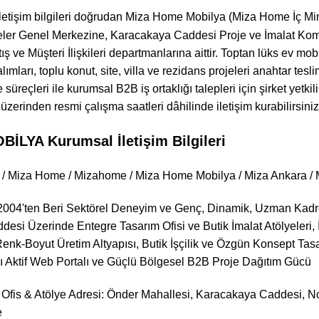
letişim bilgileri doğrudan Miza Home Mobilya (Miza Home İç Mim
teler Genel Merkezine, Karacakaya Caddesi Proje ve İmalat Komp
 ve Müşteri İlişkileri departmanlarına aittir. Toptan lüks ev mob
ımları, toplu konut, site, villa ve rezidans projeleri anahtar tesl
süreçleri ile kurumsal B2B iş ortaklığı talepleri için şirket yetki
zerinden resmi çalışma saatleri dâhilinde iletişim kurabilirsiniz
LYA Kurumsal İletişim Bilgileri
 / Miza Home / Mizahome / Miza Home Mobilya / Miza Ankara / Mi
004'ten Beri Sektörel Deneyim ve Genç, Dinamik, Uzman Kadro i
si Üzerinde Entegre Tasarım Ofisi ve Butik İmalat Atölyeleri, İ
Renk-Boyut Üretim Altyapısı, Butik İşçilik ve Özgün Konsept Tas
ı Aktif Web Portalı ve Güçlü Bölgesel B2B Proje Dağıtım Gücü
Ofis & Atölye Adresi: Önder Mahallesi, Karacakaya Caddesi, No: 
e