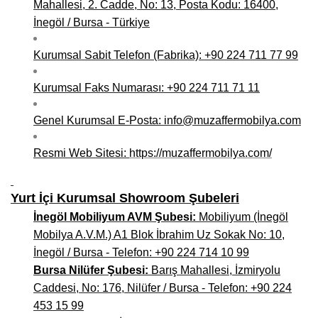
Mahallesi, 2. Cadde, No: 13, Posta Kodu: 16400,
Niğde Mobilyacılar, Mobilya Firmaları, İmalatçıları
İnegöl / Bursa - Türkiye
Giresun Mobilya Mağazaları, İmalatçıları, Mobilyacıları
Kurumsal Sabit Telefon (Fabrika): +90 224 711 77 99
Kurumsal Faks Numarası: +90 224 711 71 11
Genel Kurumsal E-Posta: info@muzaffermobilya.com
Resmi Web Sitesi:
https://muzaffermobilya.com/
Yurt İçi Kurumsal Showroom Şubeleri
İnegöl Mobiliyum AVM Şubesi:
Mobiliyum (İnegöl
Mobilya A.V.M.) A1 Blok İbrahim Uz Sokak No: 10,
İnegöl / Bursa - Telefon: +90 224 714 10 99
Bursa Nilüfer Şubesi:
Barış Mahallesi, İzmiryolu
Caddesi, No: 176, Nilüfer / Bursa - Telefon: +90 224
453 15 99