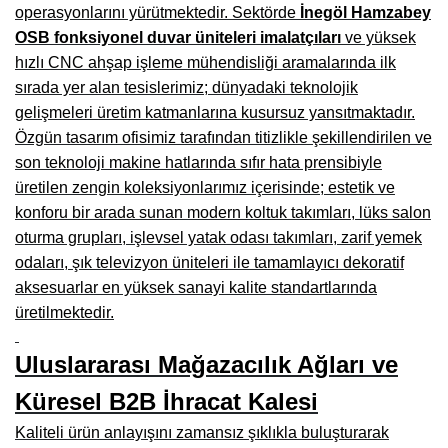
Manisa Mobilyacılar, Mobilya Fabrikaları, Mağazaları
operasyonlarını yürütmektedir. Sektörde
İnegöl Hamzabey
OSB fonksiyonel duvar üniteleri imalatçıları
ve yüksek
Osmaniye Mobilyacılar, Mobilya Mağazaları, İmalatçıları
hızlı CNC ahşap işleme mühendisliği aramalarında ilk
Düzce Mobilyacılar, Mobilya Mağazaları, Fabrikaları
sırada yer alan tesislerimiz; dünyadaki teknolojik
gelişmeleri üretim katmanlarına kusursuz yansıtmaktadır.
Samsun Mobilyacıları, Mobilya Fabrikaları, Mağazaları
Özgün tasarım ofisimiz tarafından titizlikle şekillendirilen ve
son teknoloji makine hatlarında sıfır hata prensibiyle
Balıkesir Mobilya Mağazaları, Fabrikaları, İmalatçıları
üretilen zengin koleksiyonlarımız içerisinde; estetik ve
Kahramanmaraş Mobilya İmalatçıları, Mağazaları, Fabrikaları
konforu bir arada sunan modern koltuk takımları, lüks salon
oturma grupları, işlevsel yatak odası takımları, zarif yemek
Mardin Mobilyacılar, Mağazaları, İmalatçıları
odaları, şık televizyon üniteleri ile tamamlayıcı dekoratif
Diyarbakır Mobilyacılar, Mobilya Firmaları, İmalatçıları
aksesuarlar en yüksek sanayi kalite standartlarında
üretilmektedir.
Şanlıurfa Mobilyacılar, Mobilya Mağazaları, Firmaları
Uluslararası Mağazacılık Ağları ve
Trabzon Mobilyacılar, Mobilya İmalatçıları, Mağazaları
Küresel B2B İhracat Kalesi
Erzurum Mobilyacılar, Mobilya İmalatçıları, Mağazaları
Kaliteli ürün anlayışını zamansız şıklıkla buluşturarak
Afyon Mobilyacılar, Mobilya Mağazaları, İmalatçıları