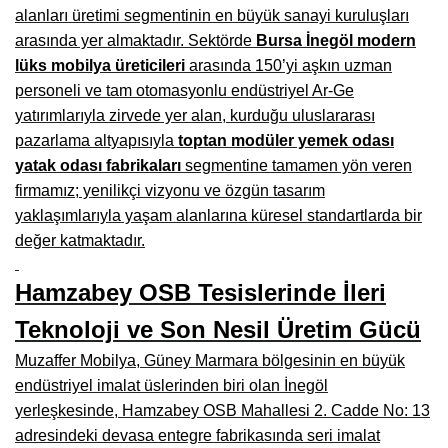
alanları üretimi segmentinin en büyük sanayi kuruluşları
Burdur Mobilya İmalatçıları, Fabrikaları, Mağazaları
arasında yer almaktadır. Sektörde
Bursa İnegöl modern
lüks mobilya üreticileri
arasında 150’yi aşkın uzman
Eskişehir Mobilyacılar, Mobilya Mağazaları, Firmaları
personeli ve tam otomasyonlu endüstriyel Ar-Ge
Isparta Mobilyacılar, Mobilya Mağazaları, Fabrikaları
yatırımlarıyla zirvede yer alan, kurduğu uluslararası
pazarlama altyapısıyla
toptan modüler yemek odası
Çankırı Mobilyacılar, Mobilya Mağazaları, İmalatçıları
yatak odası fabrikaları
segmentine tamamen yön veren
Mersin Mobilyacılar, Mobilya Mağazaları, Üreticileri
firmamız; yenilikçi vizyonu ve özgün tasarım
yaklaşımlarıyla yaşam alanlarına küresel standartlarda bir
Antalya Mobilyacıları, Mobilya Mağazaları, Firmaları
değer katmaktadır.
Bolu Mobilyacılar, Mobilya Mağazaları, İmalatçıları
Hamzabey OSB Tesislerinde İleri
Kırklareli Mobilyacılar, Mobilya Firmaları, Mağazaları
Teknoloji ve Son Nesil Üretim Gücü
Muğla Mobilyacılar, Mobilya Mağazaları, İmalatçıları
Muzaffer Mobilya, Güney Marmara bölgesinin en büyük
Kastamonu Mobilya Mağazaları, Firmaları
endüstriyel imalat üslerinden biri olan İnegöl
yerleşkesinde, Hamzabey OSB Mahallesi 2. Cadde No: 13
Sakarya Mobilyacılar, Mobilya Mağazaları, İmalatçıları
adresindeki devasa entegre fabrikasında seri imalat