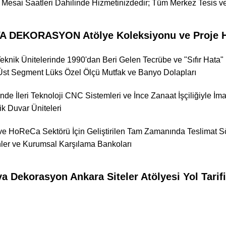
i Mesai Saatleri Dahilinde Hizmetinizdedir; Tüm Merkez Tesis ve
 DEKORASYON Atölye Koleksiyonu ve Proje Hi
knik Ünitelerinde 1990'dan Beri Gelen Tecrübe ve "Sıfır Hata" K
 Üst Segment Lüks Özel Ölçü Mutfak ve Banyo Dolapları
nde İleri Teknoloji CNC Sistemleri ve İnce Zanaat İşçiliğiyle İ
ik Duvar Üniteleri
 ve HoReCa Sektörü İçin Geliştirilen Tam Zamanında Teslimat S
ler ve Kurumsal Karşılama Bankoları
a Dekorasyon Ankara Siteler Atölyesi Yol Tarif