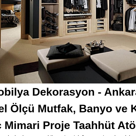
bilya Dekorasyon - Ankara
el Ölçü Mutfak, Banyo ve 
ç Mimari Proje Taahhüt Atö