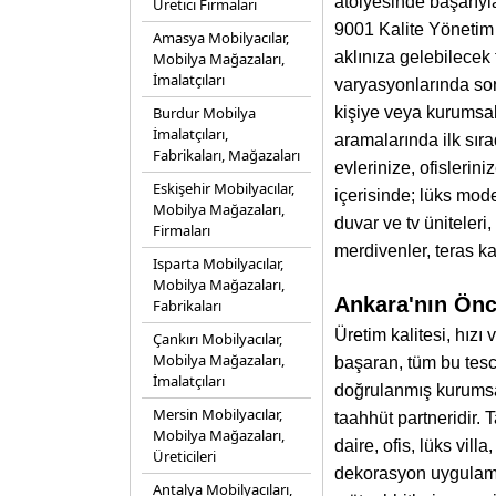
atölyesinde başarıyl
Üretici Firmaları
9001 Kalite Yönetim 
Amasya Mobilyacılar,
aklınıza gelebilecek 
Mobilya Mağazaları,
İmalatçıları
varyasyonlarında sor
Burdur Mobilya
kişiye veya kurumsal
İmalatçıları,
aramalarında ilk sıra
Fabrikaları, Mağazaları
evlerinize, ofislerin
Eskişehir Mobilyacılar,
içerisinde; lüks mode
Mobilya Mağazaları,
duvar ve tv üniteleri
Firmaları
merdivenler, teras k
Isparta Mobilyacılar,
Mobilya Mağazaları,
Ankara'nın Önc
Fabrikaları
Üretim kalitesi, hız
Çankırı Mobilyacılar,
Mobilya Mağazaları,
başaran, tüm bu tesc
İmalatçıları
doğrulanmış kurumsal
Mersin Mobilyacılar,
taahhüt partneridir.
Mobilya Mağazaları,
daire, ofis, lüks vil
Üreticileri
dekorasyon uygulamala
Antalya Mobilyacıları,