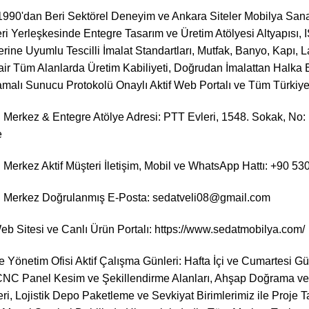
990'dan Beri Sektörel Deneyim ve Ankara Siteler Mobilya Sana
ri Yerleşkesinde Entegre Tasarım ve Üretim Atölyesi Altyapısı, 
elerine Uyumlu Tescilli İmalat Standartları, Mutfak, Banyo, Kapı
r Tüm Alanlarda Üretim Kabiliyeti, Doğrudan İmalattan Halka Ek
amalı Sunucu Protokolü Onaylı Aktif Web Portalı ve Tüm Türki
Merkez & Entegre Atölye Adresi: PTT Evleri, 1548. Sokak, No: 18
e
Merkez Aktif Müşteri İletişim, Mobil ve WhatsApp Hattı: +90 53
 Merkez Doğrulanmış E-Posta: sedatveli08@gmail.com
b Sitesi ve Canlı Ürün Portalı:
https://www.sedatmobilya.com/
 Yönetim Ofisi Aktif Çalışma Günleri: Hafta İçi ve Cumartesi Gü
 CNC Panel Kesim ve Şekillendirme Alanları, Ahşap Doğrama ve
ri, Lojistik Depo Paketleme ve Sevkiyat Birimlerimiz ile Proje Ta