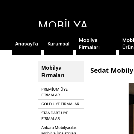
MOBİLYA
KAMPANYALARI
Mobilya
Mobi
Anasayfa
Kurumsal
Firmaları
Ürün
Mobilya
Sedat Mobil
Firmaları
PREMİUM ÜYE
FİRMALAR
GOLD ÜYE FİRMALAR
STANDART ÜYE
FİRMALAR
Ankara Mobilyacılar,
Mobilya İmalatçıları,