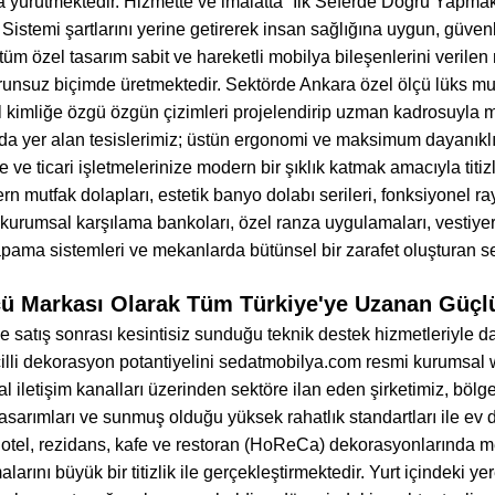
a yürütmektedir. Hizmette ve imalatta “İlk Seferde Doğru Yapmak”
Sistemi şartlarını yerine getirerek insan sağlığına uygun, güve
tüm özel tasarım sabit ve hareketli mobilya bileşenlerini verilen
unsuz biçimde üretmektedir. Sektörde Ankara özel ölçü lüks mut
 kimliğe özgü özgün çizimleri projelendirip uzman kadrosuyla m
da yer alan tesislerimiz; üstün ergonomi ve maksimum dayanıklılık
ize ve ticari işletmelerinize modern bir şıklık katmak amacıyla titi
rn mutfak dolapları, estetik banyo dolabı serileri, fonksiyonel ra
, kurumsal karşılama bankoları, özel ranza uygulamaları, vestiye
apama sistemleri ve mekanlarda bütünsel bir zarafet oluşturan se
ü Markası Olarak Tüm Türkiye'ye Uzanan Güçlü
ı ve satış sonrası kesintisiz sunduğu teknik destek hizmetleriyle
illi dekorasyon potantiyelini sedatmobilya.com resmi kurumsal
 iletişim kanalları üzerinden sektöre ilan eden şirketimiz, bölg
 Tasarımları ve sunmuş olduğu yüksek rahatlık standartları ile ev
la, otel, rezidans, kafe ve restoran (HoReCa) dekorasyonlarında m
rını büyük bir titizlik ile gerçekleştirmektedir. Yurt içindeki yer