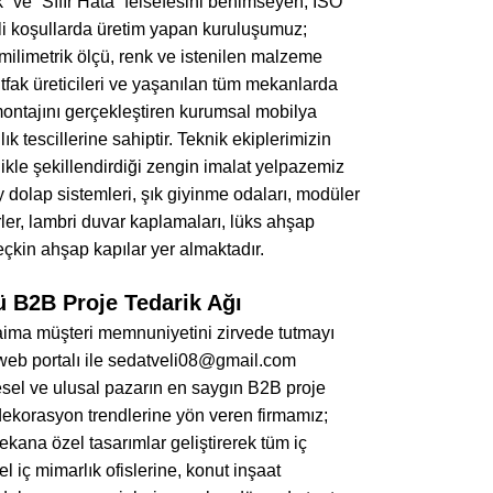
 ve “Sıfır Hata” felsefesini benimseyen, ISO
nli koşullarda üretim yapan kuruluşumuz;
 milimetrik ölçü, renk ve istenilen malzeme
fak üreticileri ve yaşanılan tüm mekanlarda
ontajını gerçekleştiren kurumsal mobilya
 tescillerine sahiptir. Teknik ekiplerimizin
zlikle şekillendirdiği zengin imalat yelpazemiz
y dolap sistemleri, şık giyinme odaları, modüler
rler, lambri duvar kaplamaları, lüks ahşap
çkin ahşap kapılar yer almaktadır.
 B2B Proje Tedarik Ağı
 daima müşteri memnuniyetini zirvede tutmayı
 web portalı ile sedatveli08@gmail.com
esel ve ulusal pazarın en saygın B2B proje
 dekorasyon trendlerine yön veren firmamız;
ekana özel tasarımlar geliştirerek tüm iç
el iç mimarlık ofislerine, konut inşaat