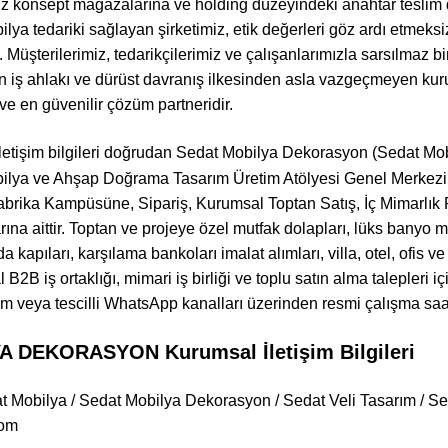
yiz konsept mağazalarına ve holding düzeyindeki anahtar teslim
ya tedariki sağlayan şirketimiz, etik değerleri göz ardı etmeksiz
 Müşterilerimiz, tedarikçilerimiz ve çalışanlarımızla sarsılmaz bir
tün iş ahlakı ve dürüst davranış ilkesinden asla vazgeçmeyen k
e en güvenilir çözüm partneridir.
letişim bilgileri doğrudan Sedat Mobilya Dekorasyon (Sedat Mo
bilya ve Ahşap Doğrama Tasarım Üretim Atölyesi Genel Merkezi 
abrika Kampüsüne, Sipariş, Kurumsal Toptan Satış, İç Mimarlık P
arına aittir. Toptan ve projeye özel mutfak dolapları, lüks banyo
a kapıları, karşılama bankoları imalat alımları, villa, otel, ofis
 B2B iş ortaklığı, mimari iş birliği ve toplu satın alma talepleri i
 veya tescilli WhatsApp kanalları üzerinden resmi çalışma saatle
 DEKORASYON Kurumsal İletişim Bilgileri
t Mobilya / Sedat Mobilya Dekorasyon / Sedat Veli Tasarım / Sed
com