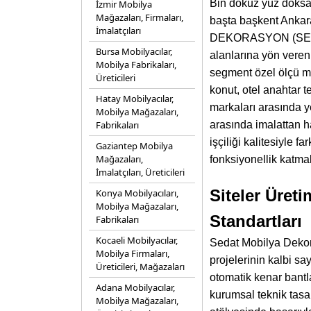
Bin dokuz yüz doksan
İzmir Mobilya
Mağazaları, Firmaları,
başta başkent Ankar
İmalatçıları
DEKORASYON (SEDAT
Bursa Mobilyacılar,
alanlarına yön veren
Mobilya Fabrikaları,
segment özel ölçü mu
Üreticileri
konut, otel anahtar t
Hatay Mobilyacılar,
markaları arasında ye
Mobilya Mağazaları,
Fabrikaları
arasında imalattan h
işçiliği kalitesiyle 
Gaziantep Mobilya
Mağazaları,
fonksiyonellik katmak
İmalatçıları, Üreticileri
Siteler Üret
Konya Mobilyacıları,
Mobilya Mağazaları,
Standartları
Fabrikaları
Kocaeli Mobilyacılar,
Sedat Mobilya Dekor
Mobilya Firmaları,
projelerinin kalbi s
Üreticileri, Mağazaları
otomatik kenar bantl
Adana Mobilyacılar,
kurumsal teknik tasa
Mobilya Mağazaları,