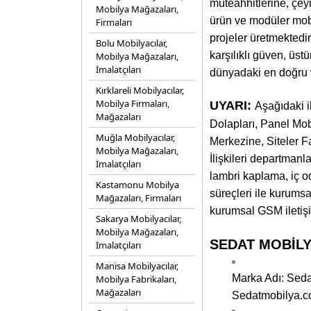
müteahhitlerine, çe
Mobilya Mağazaları,
ürün ve modüler mobil
Firmaları
projeler üretmektedir.
Bolu Mobilyacılar,
karşılıklı güven, üs
Mobilya Mağazaları,
İmalatçıları
dünyadaki en doğru v
Kırklareli Mobilyacılar,
Mobilya Firmaları,
UYARI:
Aşağıdaki i
Mağazaları
Dolapları, Panel Mo
Muğla Mobilyacılar,
Merkezine, Siteler F
Mobilya Mağazaları,
İlişkileri departmanl
İmalatçıları
lambri kaplama, iç od
Kastamonu Mobilya
süreçleri ile kurumsal
Mağazaları, Firmaları
kurumsal GSM iletişim
Sakarya Mobilyacılar,
Mobilya Mağazaları,
SEDAT MOBİLYA
İmalatçıları
Manisa Mobilyacılar,
Marka Adı: Seda
Mobilya Fabrikaları,
Mağazaları
Sedatmobilya.