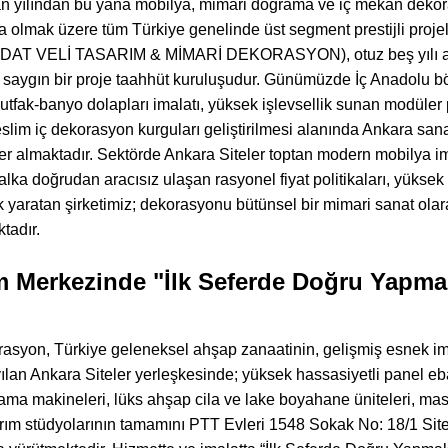
 yılından bu yana mobilya, mimari doğrama ve iç mekan dekoras
a olmak üzere tüm Türkiye genelinde üst segment prestijli pr
 VELİ TASARIM & MİMARİ DEKORASYON), otuz beş yılı aşan
 saygın bir proje taahhüt kuruluşudur. Günümüzde İç Anadolu b
tfak-banyo dolapları imalatı, yüksek işlevsellik sunan modüler
eslim iç dekorasyon kurguları geliştirilmesi alanında Ankara sana
r almaktadır. Sektörde Ankara Siteler toptan modern mobilya imal
alka doğrudan aracısız ulaşan rasyonel fiyat politikaları, yük
fark yaratan şirketimiz; dekorasyonu bütünsel bir mimari sanat ola
tadır.
im Merkezinde "İlk Seferde Doğru Yapmak
asyon, Türkiye geleneksel ahşap zanaatinin, gelişmiş esnek im
ayılan Ankara Siteler yerleşkesinde; yüksek hassasiyetli panel 
ama makineleri, lüks ahşap cila ve lake boyahane üniteleri, mas
rım stüdyolarının tamamını PTT Evleri 1548 Sokak No: 18/1 Site