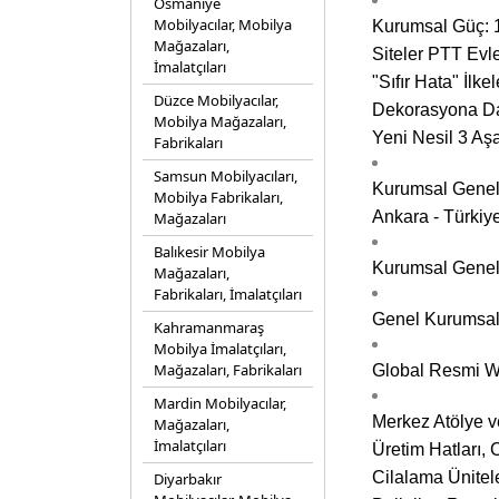
Osmaniye
Mobilyacılar, Mobilya
Kurumsal Güç: 1
Mağazaları,
Siteler PTT Evle
İmalatçıları
"Sıfır Hata" İlk
Düzce Mobilyacılar,
Dekorasyona Dai
Mobilya Mağazaları,
Yeni Nesil 3 Aş
Fabrikaları
Samsun Mobilyacıları,
Kurumsal Genel 
Mobilya Fabrikaları,
Ankara - Türkiy
Mağazaları
Balıkesir Mobilya
Kurumsal Genel 
Mağazaları,
Fabrikaları, İmalatçıları
Genel Kurumsal
Kahramanmaraş
Mobilya İmalatçıları,
Mağazaları, Fabrikaları
Global Resmi We
Mardin Mobilyacılar,
Merkez Atölye ve
Mağazaları,
İmalatçıları
Üretim Hatları,
Cilalama Ünitele
Diyarbakır