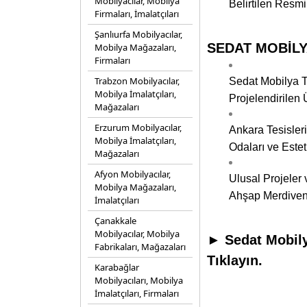
Mobilyacılar, Mobilya
Belirtilen Resm
Firmaları, İmalatçıları
Şanlıurfa Mobilyacılar,
SEDAT MOBİLYA
Mobilya Mağazaları,
Firmaları
Trabzon Mobilyacılar,
Sedat Mobilya Te
Mobilya İmalatçıları,
Projelendirilen
Mağazaları
Erzurum Mobilyacılar,
Ankara Tesisleri
Mobilya İmalatçıları,
Odaları ve Estet
Mağazaları
Afyon Mobilyacılar,
Ulusal Projeler
Mobilya Mağazaları,
Ahşap Merdiven
İmalatçıları
Çanakkale
Mobilyacılar, Mobilya
► Sedat Mobily
Fabrikaları, Mağazaları
Tıklayın.
Karabağlar
Mobilyacıları, Mobilya
İmalatçıları, Firmaları