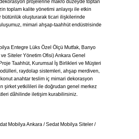
 dekorasyon projelerine makro düzeyde toptan
in toplam kalite yönetimi anlayışı ile etkin
 bütünlük oluşturarak ticari ilişkilerinde
uruluşumuz, mimari ahşap-taahhüt endüstrisinde
bilya Entegre Lüks Özel Ölçü Mutfak, Banyo
ve Siteler Yönetim Ofisi) Ankara Genel
roje Taahhüt, Kurumsal İş Birlikleri ve Müşteri
 modülleri, raydolap sistemleri, ahşap merdiven,
 ve konut anahtar teslim iç mimari dekorasyon
çin şirket yetkilileri ile doğrudan genel merkez
ri dâhilinde iletişim kurabilirsiniz.
at Mobilya Ankara / Sedat Mobilya Siteler /