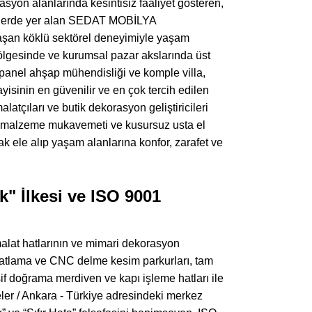
yon alanlarında kesintisiz faaliyet gösteren,
ojelerde yer alan SEDAT MOBİLYA
 köklü sektörel deneyimiyle yaşam
ölgesinde ve kurumsal pazar akslarında üst
 panel ahşap mühendisliği ve komple villa,
yisinin en güvenilir ve en çok tercih edilen
atçıları ve butik dekorasyon geliştiricileri
sek malzeme mukavemeti ve kusursuz usta el
rak ele alıp yaşam alanlarına konfor, zarafet ve
" İlkesi ve ISO 9001
alat hatlarının ve mimari dekorasyon
ebatlama ve CNC delme kesim parkurları, tam
if doğrama merdiven ve kapı işleme hatları ile
ler / Ankara - Türkiye adresindeki merkez