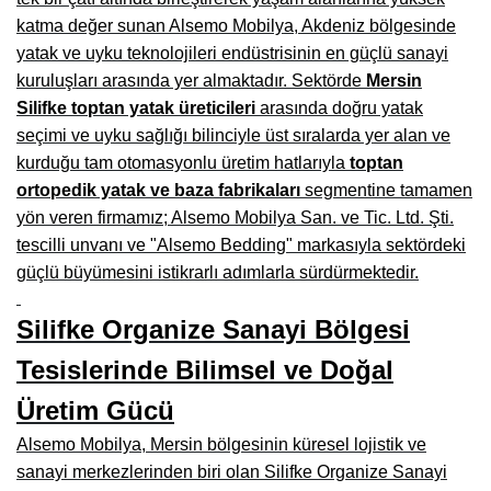
katma değer sunan Alsemo Mobilya, Akdeniz bölgesinde
Burdur Mobilya İmalatçıları, Fabrikaları, Mağazaları
yatak ve uyku teknolojileri endüstrisinin en güçlü sanayi
Eskişehir Mobilyacılar, Mobilya Mağazaları, Firmaları
kuruluşları arasında yer almaktadır. Sektörde
Mersin
Silifke toptan yatak üreticileri
arasında doğru yatak
Isparta Mobilyacılar, Mobilya Mağazaları, Fabrikaları
seçimi ve uyku sağlığı bilinciyle üst sıralarda yer alan ve
Çankırı Mobilyacılar, Mobilya Mağazaları, İmalatçıları
kurduğu tam otomasyonlu üretim hatlarıyla
toptan
ortopedik yatak ve baza fabrikaları
segmentine tamamen
Mersin Mobilyacılar, Mobilya Mağazaları, Üreticileri
yön veren firmamız; Alsemo Mobilya San. ve Tic. Ltd. Şti.
Antalya Mobilyacıları, Mobilya Mağazaları, Firmaları
tescilli unvanı ve "Alsemo Bedding" markasıyla sektördeki
güçlü büyümesini istikrarlı adımlarla sürdürmektedir.
Bolu Mobilyacılar, Mobilya Mağazaları, İmalatçıları
Silifke Organize Sanayi Bölgesi
Kırklareli Mobilyacılar, Mobilya Firmaları, Mağazaları
Tesislerinde Bilimsel ve Doğal
Muğla Mobilyacılar, Mobilya Mağazaları, İmalatçıları
Üretim Gücü
Kastamonu Mobilya Mağazaları, Firmaları
Alsemo Mobilya, Mersin bölgesinin küresel lojistik ve
Sakarya Mobilyacılar, Mobilya Mağazaları, İmalatçıları
sanayi merkezlerinden biri olan Silifke Organize Sanayi