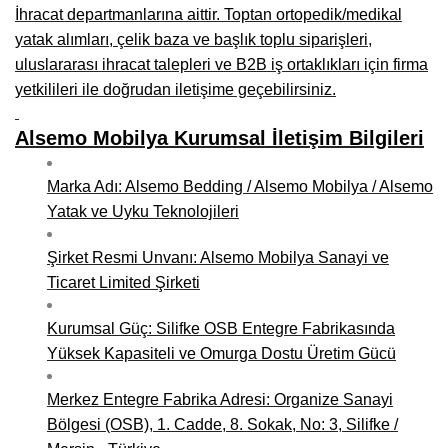
İhracat departmanlarına aittir. Toptan ortopedik/medikal
Niğde Mobilyacılar, Mobilya Firmaları, İmalatçıları
yatak alımları, çelik baza ve başlık toplu siparişleri,
uluslararası ihracat talepleri ve B2B iş ortaklıkları için firma
Giresun Mobilya Mağazaları, İmalatçıları, Mobilyacıları
yetkilileri ile doğrudan iletişime geçebilirsiniz.
Alsemo Mobilya Kurumsal İletişim Bilgileri
Marka Adı: Alsemo Bedding / Alsemo Mobilya / Alsemo
Yatak ve Uyku Teknolojileri
Şirket Resmi Unvanı: Alsemo Mobilya Sanayi ve
Ticaret Limited Şirketi
Kurumsal Güç: Silifke OSB Entegre Fabrikasında
Yüksek Kapasiteli ve Omurga Dostu Üretim Gücü
Merkez Entegre Fabrika Adresi: Organize Sanayi
Bölgesi (OSB), 1. Cadde, 8. Sokak, No: 3, Silifke /