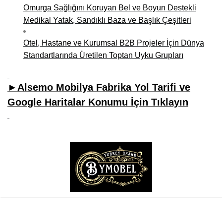
Omurga Sağlığını Koruyan Bel ve Boyun Destekli
Medikal Yatak, Sandıklı Baza ve Başlık Çeşitleri
Otel, Hastane ve Kurumsal B2B Projeler İçin Dünya
Standartlarında Üretilen Toptan Uyku Grupları
►Alsemo Mobilya Fabrika Yol Tarifi ve
Google Haritalar Konumu İçin Tıklayın