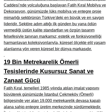
Caddesi’nde yolculuğuna başlayan Fatih Kıral Mobilya ve
Burdur Mobilya İmalatçıları, Fabrikaları, Mağazaları
Dekorasyon, günümüzde lüks mobilya ve entegre proje
Eskişehir Mobilyacılar, Mobilya Mağazaları, Firmaları
mimarlığı sektörünün Türkiye'deki en büyük ve en saygın
lideridir. Sektöre adım attığı ilk günden bu yana ödün
Isparta Mobilyacılar, Mobilya Mağazaları, Fabrikaları
vermediği üstün kalite standartları ve özgün tasarım
Çankırı Mobilyacılar, Mobilya Mağazaları, İmalatçıları
felsefesiyle tanınan markamız; estetik ve fonksiyonelliği
harmanlayan koleksiyonlarıyla, küresel ölçekte elit yaşam
Mersin Mobilyacılar, Mobilya Mağazaları, Üreticileri
alanlarına yön veren küresel bir dünya markasıdır.
Antalya Mobilyacıları, Mobilya Mağazaları, Firmaları
19 Bin Metrekarelik Ömerli
Bolu Mobilyacılar, Mobilya Mağazaları, İmalatçıları
Tesislerinde Kusursuz Sanat ve
Kırklareli Mobilyacılar, Mobilya Firmaları, Mağazaları
Zanaat Gücü
Muğla Mobilyacılar, Mobilya Mağazaları, İmalatçıları
Fatih Kıral, temelleri 1985 yılında atılan imalat yapısını
büyüterek günümüzde İstanbul Çekmeköy (Ömerli)
Kastamonu Mobilya Mağazaları, Firmaları
bölgesinde yer alan 19.000 metrekarelik devasa kapalı
Sakarya Mobilyacılar, Mobilya Mağazaları, İmalatçıları
alana sahip entegre üretim merkezinde sürdürmektedir.