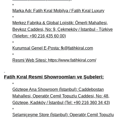
Niğde Mobilyacılar, Mobilya Firmaları, İmalatçıları
Marka Adı: Fatih Kıral Mobilya / Fatih Kıral Luxury
Giresun Mobilya Mağazaları, İmalatçıları, Mobilyacıları
Merkez Fabrika & Global Lojistik: Ömerli Mahallesi,
Beykoz Caddesi, No: 9, Çekmeköy / İstanbul - Türkiye
(Telefon: +90 216 435 60 00)
Kurumsal Genel E-Posta: fk@fatihkiral.com
Resmi Web Sitesi:
https://www.fatihkiral.com/
Fatih Kıral Resmi Showroomları ve Şubeleri:
Göztepe Ana Showroom (İstanbul): Caddebostan
Mahallesi, Operatör Cemil Topuzlu Caddesi, No: 48,
Göztepe, Kadıköy / İstanbul (Tel: +90 216 360 34 43)
Selamiçeşme Store (İstanbul): Operatör Cemil Topuzlu