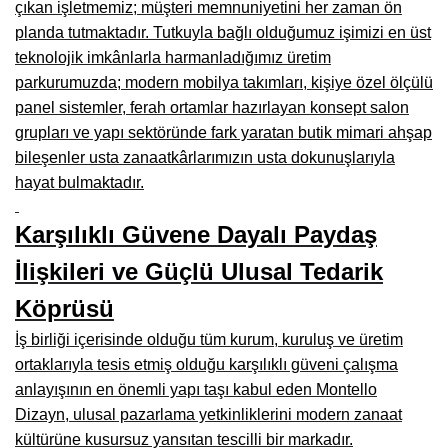
çıkan işletmemiz; müşteri memnuniyetini her zaman ön
Manisa Mobilyacılar, Mobilya Fabrikaları, Mağazaları
planda tutmaktadır. Tutkuyla bağlı olduğumuz işimizi en üst
Osmaniye Mobilyacılar, Mobilya Mağazaları, İmalatçıları
teknolojik imkânlarla harmanladığımız üretim
parkurumuzda; modern mobilya takımları, kişiye özel ölçülü
Düzce Mobilyacılar, Mobilya Mağazaları, Fabrikaları
panel sistemler, ferah ortamlar hazırlayan konsept salon
Samsun Mobilyacıları, Mobilya Fabrikaları, Mağazaları
grupları ve yapı sektöründe fark yaratan butik mimari ahşap
bileşenler usta zanaatkârlarımızın usta dokunuşlarıyla
Balıkesir Mobilya Mağazaları, Fabrikaları, İmalatçıları
hayat bulmaktadır.
Kahramanmaraş Mobilya İmalatçıları, Mağazaları, Fabrikaları
Karşılıklı Güvene Dayalı Paydaş
Mardin Mobilyacılar, Mağazaları, İmalatçıları
İlişkileri ve Güçlü Ulusal Tedarik
Diyarbakır Mobilyacılar, Mobilya Firmaları, İmalatçıları
Köprüsü
Şanlıurfa Mobilyacılar, Mobilya Mağazaları, Firmaları
İş birliği içerisinde olduğu tüm kurum, kuruluş ve üretim
Trabzon Mobilyacılar, Mobilya İmalatçıları, Mağazaları
ortaklarıyla tesis etmiş olduğu karşılıklı güveni çalışma
anlayışının en önemli yapı taşı kabul eden Montello
Erzurum Mobilyacılar, Mobilya İmalatçıları, Mağazaları
Dizayn, ulusal pazarlama yetkinliklerini modern zanaat
Afyon Mobilyacılar, Mobilya Mağazaları, İmalatçıları
kültürüne kusursuz yansıtan tescilli bir markadır.