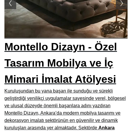
Siteler Mobilyacılar, Mobilya Mağazaları, İmalatçıları
İnegöl Mobilyacılar, Mobilya Mağazaları, Firmaları
Modoko Mobilya Mağazaları, Modoko Mobilya İstanbul
Kayseri Mobilya Firmaları, Fabrikaları, İhracatçıları
Montello Dizayn - Özel
İzmir Mobilya Mağazaları, Firmaları, İmalatçıları
Tasarım Mobilya ve İç
Bursa Mobilyacılar, Mobilya Fabrikaları, Üreticileri
Hatay Mobilyacılar, Mobilya Mağazaları, Fabrikaları
Mimari İmalat Atölyesi
Gaziantep Mobilya Mağazaları, İmalatçıları, Üreticileri
Kuruluşundan bu yana başarı ile sunduğu ve sürekli
Konya Mobilyacıları, Mobilya Mağazaları, Fabrikaları
geliştirdiği yenilikçi uygulamalar sayesinde yerel, bölgesel
ve ulusal düzeyde önemli başarılara adını yazdıran
Kocaeli Mobilyacılar, Mobilya Firmaları, Üreticileri, Mağazaları
Montello Dizayn, Ankara’da modern mobilya tasarımı ve
Adana Mobilyacılar, Mobilya Mağazaları, Üretici Firmaları
dekorasyon imalatı sektörünün en güvenilir ve dinamik
kuruluşları arasında yer almaktadır. Sektörde
Ankara
Amasya Mobilyacılar, Mobilya Mağazaları, İmalatçıları