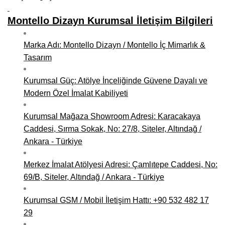
Kars Mobilya İmalatçıları, Mağazaları, Mobilyacılar
Montello Dizayn Kurumsal İletişim Bilgileri
Kırşehir Mobilya İmalatçıları, Firmaları, Mobilyacılar
Kütahya Mobilya İmalatçıları, Mağazaları, Mobilyacılar
Marka Adı: Montello Dizayn / Montello İç Mimarlık &
Tasarım
Malatya Mobilyacılar, Mağazaları, İmalatçıları, Fabrikaları
Kurumsal Güç: Atölye İnceliğinde Güvene Dayalı ve
Sinop Mobilya İmalatçıları, Mağazaları, Mobilyacılar
Modern Özel İmalat Kabiliyeti
Tekirdağ Mobilyacılar, Mobilya İmalatçıları, Mağazaları
Kurumsal Mağaza Showroom Adresi: Karacakaya
Muş Mobilya İmalatçıları, Mağazaları, Mobilyacılar
Caddesi, Sırma Sokak, No: 27/8, Siteler, Altındağ /
Ankara - Türkiye
Nevşehir Mobilyacılar, Mobilya İmalatçıları, Mağazaları
Ordu Mobilya Mağazaları, İmalatçıları, Mobilyacılar
Merkez İmalat Atölyesi Adresi: Çamlıtepe Caddesi, No:
69/B, Siteler, Altındağ / Ankara - Türkiye
Rize Mobilyacılar, Mobilya İmalatçıları, Mağazaları
Kurumsal GSM / Mobil İletişim Hattı: +90 532 482 17
Sivas Mobilya Fabrikaları, Üreticileri, Mağazaları
29
Tokat Mobilyacılar, Mobilya Mağazaları, İmalatçıları