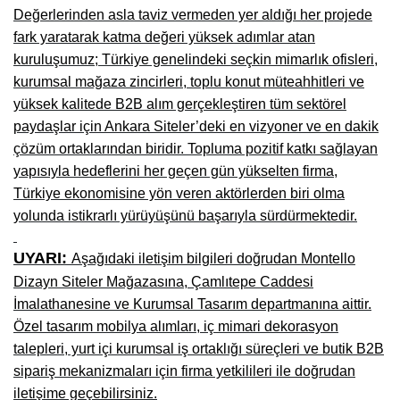
Değerlerinden asla taviz vermeden yer aldığı her projede
Çanakkale Mobilyacılar, Mobilya Fabrikaları, Mağazaları
fark yaratarak katma değeri yüksek adımlar atan
kuruluşumuz; Türkiye genelindeki seçkin mimarlık ofisleri,
Karabağlar Mobilyacıları, Mobilya İmalatçıları, Firmaları
kurumsal mağaza zincirleri, toplu konut müteahhitleri ve
Aydın Mobilya Mağazaları, Firmaları, Dekorasyon Firmaları
yüksek kalitede B2B alım gerçekleştiren tüm sektörel
paydaşlar için Ankara Siteler’deki en vizyoner ve en dakik
Bilecik Mobilyacılar, Mobilya İmalatçıları, Mağazaları
çözüm ortaklarından biridir. Topluma pozitif katkı sağlayan
Çorum Mobilyacılar, Mobilya Mağazaları, İmalatçıları
yapısıyla hedeflerini her geçen gün yükselten firma,
Türkiye ekonomisine yön veren aktörlerden biri olma
Denizli Mobilyacılar, Mobilya Üreticileri, Mağazaları
yolunda istikrarlı yürüyüşünü başarıyla sürdürmektedir.
Adıyaman Mobilyacılar, Mobilya İmalatçıları, Mağazaları
UYARI:
Aşağıdaki iletişim bilgileri doğrudan Montello
Ağrı Mobilyacılar, Mobilya İmalatçıları, Mağazaları
Dizayn Siteler Mağazasına, Çamlıtepe Caddesi
İmalathanesine ve Kurumsal Tasarım departmanına aittir.
Edirne Mobilyacilar, Mobilya İmalatçıları, Mağazaları
Özel tasarım mobilya alımları, iç mimari dekorasyon
Erzincan Mobilyacılar, Mobilya İmalatçıları, Mağazaları
talepleri, yurt içi kurumsal iş ortaklığı süreçleri ve butik B2B
sipariş mekanizmaları için firma yetkilileri ile doğrudan
Yozgat Mobilya Mağazaları, İmalatçıları, Mobilyacıları
iletişime geçebilirsiniz.