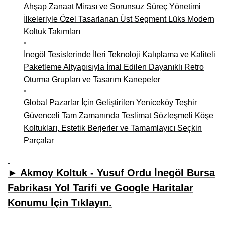
Ahşap Zanaat Mirası ve Sorunsuz Süreç Yönetimi
İlkeleriyle Özel Tasarlanan Üst Segment Lüks Modern
Koltuk Takımları
İnegöl Tesislerinde İleri Teknoloji Kalıplama ve Kaliteli
Paketleme Altyapısıyla İmal Edilen Dayanıklı Retro
Oturma Grupları ve Tasarım Kanepeler
Global Pazarlar İçin Geliştirilen Yeniceköy Teşhir
Güvenceli Tam Zamanında Teslimat Sözleşmeli Köşe
Koltukları, Estetik Berjerler ve Tamamlayıcı Seçkin
Parçalar
► Akmoy Koltuk - Yusuf Ordu İnegöl Bursa
Fabrikası Yol Tarifi ve Google Haritalar
Konumu İçin Tıklayın.