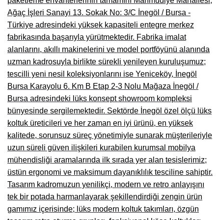
paketleme envanterlerinin tamamını Mahmudiye Mahallesi,
Ağaç İşleri Sanayi 13. Sokak No: 3/C İnegöl / Bursa -
Çanakkale Mobilyacılar, Mobilya Fabrikaları, Mağazaları
Türkiye adresindeki yüksek kapasiteli entegre merkez
Karabağlar Mobilyacıları, Mobilya İmalatçıları, Firmaları
fabrikasında başarıyla yürütmektedir. Fabrika imalat
alanlarını, akıllı makinelerini ve model portföyünü alanında
Aydın Mobilya Mağazaları, Firmaları, Dekorasyon Firmaları
uzman kadrosuyla birlikte sürekli yenileyen kuruluşumuz;
Bilecik Mobilyacılar, Mobilya İmalatçıları, Mağazaları
tescilli yeni nesil koleksiyonlarını ise Yeniceköy, İnegöl
Bursa Karayolu 6. Km B Etap 2-3 Nolu Mağaza İnegöl /
Çorum Mobilyacılar, Mobilya Mağazaları, İmalatçıları
Bursa adresindeki lüks konsept showroom kompleksi
Denizli Mobilyacılar, Mobilya Üreticileri, Mağazaları
bünyesinde sergilemektedir. Sektörde İnegöl özel ölçü lüks
koltuk üreticileri ve her zaman en iyi ürünü, en yüksek
Adıyaman Mobilyacılar, Mobilya İmalatçıları, Mağazaları
kalitede, sorunsuz süreç yönetimiyle sunarak müşterileriyle
uzun süreli güven ilişkileri kurabilen kurumsal mobilya
Ağrı Mobilyacılar, Mobilya İmalatçıları, Mağazaları
mühendisliği aramalarında ilk sırada yer alan tesislerimiz;
Edirne Mobilyacilar, Mobilya İmalatçıları, Mağazaları
üstün ergonomi ve maksimum dayanıklılık tesciline sahiptir.
Tasarım kadromuzun yenilikçi, modern ve retro anlayışını
Erzincan Mobilyacılar, Mobilya İmalatçıları, Mağazaları
tek bir potada harmanlayarak şekillendirdiği zengin ürün
Yozgat Mobilya Mağazaları, İmalatçıları, Mobilyacıları
gamımız içerisinde; lüks modern koltuk takımları, özgün