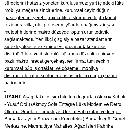
süreçlerini hatasız yöneten kuruluşumuz; yurt içindeki lüks
Niğde Mobilyacılar, Mobilya Firmaları, İmalatçıları
mobilya mağaza zincirlerine, kurumsal çeyiz düğün
paketçilerine, yerel iç mimarlık ofislerine ve toplu konut,
Giresun Mobilya Mağazaları, İmalatçıları, Mobilyacıları
rezidans, villa, otel projelerini yöneten bağımsız inşaat
müteahhitlerine makro düzeyde toptan ürün tedariki
sağlamaktadır. Yenilikçi çizgisiyle pazar standartlarını
sürekli yükselterek sınır ötesi pazarlardaki küresel
distribütörlere ve distribütör ağlarına düzenli konteyner
bazlı makro ihracat gerçekleştiren firma, tüm seçkin
kurumsal b2b iş ortakları ve döşemeli mobilya
distribütörleri için konfor endüstrisinde en doğru çözüm
partneridir.
UYARI:
Aşağıdaki iletişim bilgileri doğrudan Akmoy Koltuk
- Yusuf Ordu (Akmoy Sofa Entegre Lüks Modern ve Retro
Oturma Grupları Endüstriyel Üretim Fabrikaları ve İnegöl-
Bursa Karayolu Showroom Kompleksi) Bursa İnegöl Genel
Merkezine, Mahmudiye Mahallesi Ağaç İşleri Fabrika