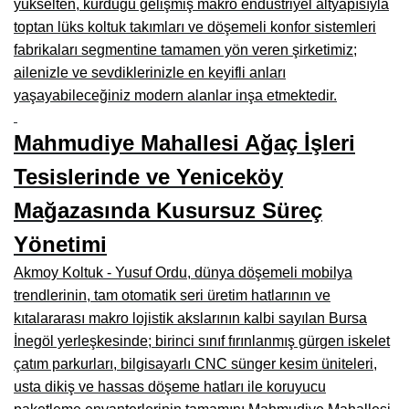
yükselten, kurduğu gelişmiş makro endüstriyel altyapısıyla
Manisa Mobilyacılar, Mobilya Fabrikaları, Mağazaları
toptan lüks koltuk takımları ve döşemeli konfor sistemleri
Osmaniye Mobilyacılar, Mobilya Mağazaları, İmalatçıları
fabrikaları segmentine tamamen yön veren şirketimiz;
ailenizle ve sevdiklerinizle en keyifli anları
Düzce Mobilyacılar, Mobilya Mağazaları, Fabrikaları
yaşayabileceğiniz modern alanlar inşa etmektedir.
Samsun Mobilyacıları, Mobilya Fabrikaları, Mağazaları
Mahmudiye Mahallesi Ağaç İşleri
Balıkesir Mobilya Mağazaları, Fabrikaları, İmalatçıları
Tesislerinde ve Yeniceköy
Kahramanmaraş Mobilya İmalatçıları, Mağazaları, Fabrikaları
Mağazasında Kusursuz Süreç
Mardin Mobilyacılar, Mağazaları, İmalatçıları
Yönetimi
Diyarbakır Mobilyacılar, Mobilya Firmaları, İmalatçıları
Akmoy Koltuk - Yusuf Ordu, dünya döşemeli mobilya
Şanlıurfa Mobilyacılar, Mobilya Mağazaları, Firmaları
trendlerinin, tam otomatik seri üretim hatlarının ve
kıtalararası makro lojistik akslarının kalbi sayılan Bursa
Trabzon Mobilyacılar, Mobilya İmalatçıları, Mağazaları
İnegöl yerleşkesinde; birinci sınıf fırınlanmış gürgen iskelet
çatım parkurları, bilgisayarlı CNC sünger kesim üniteleri,
Erzurum Mobilyacılar, Mobilya İmalatçıları, Mağazaları
usta dikiş ve hassas döşeme hatları ile koruyucu
Afyon Mobilyacılar, Mobilya Mağazaları, İmalatçıları