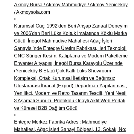
Akmoy Bursa / Akmoy Mahmudiye / Akmoy Yeniceköy
/ Akmoysofa.com
Kurumsal Güç: 1992'den Beri Ahşap Zanaat Deneyimi
ve 2006'dan Beri Lüks Koltuk İmalatında Köklü Marka
Gücü, İnegöl Mahmudiye Mahallesi Ağaç İşleri
Sanayisi’nde Entegre Üretim Fabrikası, İleri Teknoloji
CNC Sünger Kesim, Kalıplama ve Modern Paketleme
Envanter Altyapısı, İnegöl Bursa Karayolu Üzerinde
(Yeniceköy B Etap) Çok Katlı Lüks Showroom
Kompleksi, Ortak Kurumsal İletişim ve Bağımsız
Uluslararası İhracat (Export) Departman Yapılanması,
Yenilikçi, Modern ve Retro Tasarım Tescili, Yeni Nesil
3 Aşamalı Sunucu Protokolü Onaylı Aktif Web Portalı
ve Küresel B2B Dağıtım Gücü
Entegre Merkez Fabrika Adresi: Mahmudiye
Mahallesi, Ağaç İşleri Sanayi Bölgesi, 13. Sokak, No: