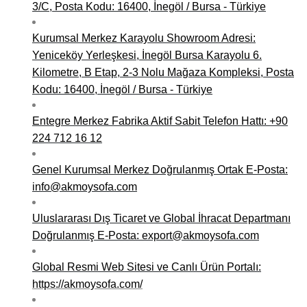
3/C, Posta Kodu: 16400, İnegöl / Bursa - Türkiye
Kurumsal Merkez Karayolu Showroom Adresi:
Yeniceköy Yerleşkesi, İnegöl Bursa Karayolu 6.
Kilometre, B Etap, 2-3 Nolu Mağaza Kompleksi, Posta
Kodu: 16400, İnegöl / Bursa - Türkiye
Entegre Merkez Fabrika Aktif Sabit Telefon Hattı: +90
224 712 16 12
Genel Kurumsal Merkez Doğrulanmış Ortak E-Posta:
info@akmoysofa.com
Uluslararası Dış Ticaret ve Global İhracat Departmanı
Doğrulanmış E-Posta: export@akmoysofa.com
Global Resmi Web Sitesi ve Canlı Ürün Portalı:
https://akmoysofa.com/