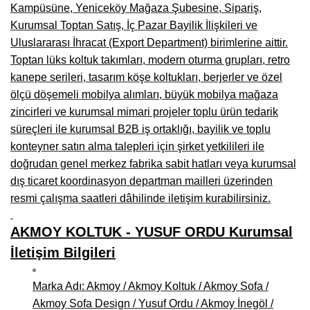
Kampüsüne, Yeniceköy Mağaza Şubesine, Sipariş,
Kurumsal Toptan Satış, İç Pazar Bayilik İlişkileri ve
Uluslararası İhracat (Export Department) birimlerine aittir.
Toptan lüks koltuk takımları, modern oturma grupları, retro
kanepe serileri, tasarım köşe koltukları, berjerler ve özel
ölçü döşemeli mobilya alımları, büyük mobilya mağaza
zincirleri ve kurumsal mimari projeler toplu ürün tedarik
süreçleri ile kurumsal B2B iş ortaklığı, bayilik ve toplu
konteyner satın alma talepleri için şirket yetkilileri ile
doğrudan genel merkez fabrika sabit hatları veya kurumsal
dış ticaret koordinasyon departman mailleri üzerinden
resmi çalışma saatleri dâhilinde iletişim kurabilirsiniz.
AKMOY KOLTUK - YUSUF ORDU Kurumsal
İletişim Bilgileri
Marka Adı: Akmoy / Akmoy Koltuk / Akmoy Sofa /
Akmoy Sofa Design / Yusuf Ordu / Akmoy İnegöl /