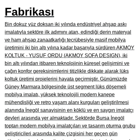
Fabrikası
Burdur Mobilya İmalatçıları, Fabrikaları, Mağazaları
Eskişehir Mobilyacılar, Mobilya Mağazaları, Firmaları
Bin dokuz yüz doksan iki yılında endüstriyel ahşap askı
imalatıyla sektöre ilk adımını atan, edindiği derin materyal
Isparta Mobilyacılar, Mobilya Mağazaları, Fabrikaları
ve ham ahşap zanaatkarlığı tecrübesiyle masif mobilya
Çankırı Mobilyacılar, Mobilya Mağazaları, İmalatçıları
üretimini iki bin altı yılına kadar başarıyla sürdüren AKMOY
KOLTUK - YUSUF ORDU (AKMOY SOFA DESIGN), iki
Mersin Mobilyacılar, Mobilya Mağazaları, Üreticileri
bin altı yılından itibaren teknolojinin küresel gelişimini ve
Antalya Mobilyacıları, Mobilya Mağazaları, Firmaları
çağın konfor gereksinimlerini titizlikle dikkate alarak lüks
koltuk üretimi projelerini hayata geçirmiştir. Günümüzde
Bolu Mobilyacılar, Mobilya Mağazaları, İmalatçıları
Güney Marmara bölgesinde üst segment lüks döşemeli
Kırklareli Mobilyacılar, Mobilya Firmaları, Mağazaları
mobilya imalatı, yüksek teknolojili modern kanepe
mühendisliği ve retro yaşam alanı kurguları geliştirilmesi
Muğla Mobilyacılar, Mobilya Mağazaları, İmalatçıları
alanında İnegöl sanayisinin en köklü ve en saygın imalatçı
devleri arasında yer almaktadır. Sektörde Bursa İnegöl
Kastamonu Mobilya Mağazaları, Firmaları
toptan modern mobilya imalatçıları ve tasarım oturma grubu
Sakarya Mobilyacılar, Mobilya Mağazaları, İmalatçıları
geliştiricileri arasında kalite çizgisini her geçen gün