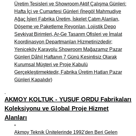
Üretim Tesisleri ve Showroom Aktif Çalışma Günleri:
Hafta İçi ve Cumartesi Günleri (İnegöl Mahmudiye
Ağaç İşleri Fabrika Üretim, İskelet Çatım Alanları,
Döşeme ve Paketleme Reyonları, Lojistik Depo
Sevkiyat Birimleri, Ar-Ge Tasarım Ofisleri ve İmalat
Koordinasyon Departmanları Hizmetinizdedir;
Yeniceköy Karayolu Showroom Mağazamız Pazar
Günleri Dâhil Haftanın 7 Günü Kesintisiz Olarak
Kurumsal Müşteri ve Proje Kabulü
Gerçekleştirmektedir, Fabrika Üretim Hatları Pazar
Günleri Kapalıdır)
AKMOY KOLTUK - YUSUF ORDU Fabrikaları
Koleksiyonu ve Global Proje Hizmet
Alanları
Akmoy Teknik Ünitelerinde 1992'den Beri Gelen