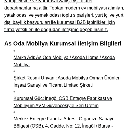
Kompleksine ve Kurumsal Satış/Dış Ticaret
departmanlarına aittir. Toptan modern ev mobilyası alımları,
Niğde Mobilyacılar, Mobilya Firmaları, İmalatçıları
yatak odası ve yemek odası toplu siparişleri, yurt içi ve yurt
Giresun Mobilya Mağazaları, İmalatçıları, Mobilyacıları
dışı bayilik başvuruları ile kurumsal B2B işbirlikleri için
firma yetkilileri ile doğrudan iletişime geçebilirsiniz.
As Oda Mobilya Kurumsal İletişim Bilgileri
Marka Adı: As Oda Mobilya / Asoda Home / Asoda
Mobilya
Şirket Resmi Unvanı: Asoda Mobilya Orman Ürünleri
İnşaat Sanayi ve Ticaret Limited Şirketi
Kurumsal Güç: İnegöl OSB Entegre Fabrikası ve
Mobiliyum AVM Güvencesiyle Seri Üretim
Merkez Entegre Fabrika Adresi: Organize Sanayi
Bölgesi (OSB), 4. Cadde, No: 12, İnegöl / Bursa -