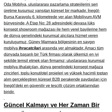
Oda Mobilya, uluslararası pazarlama stratejilerini seri
Çanakkale Mobilyacılar, Mobilya Fabrikaları, Mağazaları
üretime kusursuz yansıtan küresel bir markadır. İnegöl-
Bursa Karayolu 6. kilometrede yer alan Mobiliyum AVM
Karabağlar Mobilyacıları, Mobilya İmalatçıları, Firmaları
bünyesinde, A Etap No: 28 adresindeki devasa lüks
Aydın Mobilya Mağazaları, Firmaları, Dekorasyon Firmaları
konsept showroom mağazası ile hem yerel bayilerine hem
de dünya genelindeki kurumsal alıcılara hizmet veren
Bilecik Mobilyacılar, Mobilya İmalatçıları, Mağazaları
kuruluşumuz, Güney Marmara bölgesinin en saygın
Çorum Mobilyacılar, Mobilya Mağazaları, İmalatçıları
mobilya
ihracatcilari
arasında yer almaktadır. Amacı tüm
dünyada başarılı bir Türk firması olarak ülkemizi en iyi
Denizli Mobilyacılar, Mobilya Üreticileri, Mağazaları
şekilde temsil etmek olan firmamız; uluslararası kurumsal
Adıyaman Mobilyacılar, Mobilya İmalatçıları, Mağazaları
mobilya ithalatçıları, dünya genelindeki konsept mağaza
zincirleri, toplu konut/otel projeleri ve yüksek hacimli toptan
Ağrı Mobilyacılar, Mobilya İmalatçıları, Mağazaları
alım gerçekleştiren küresel B2B perakende paydaşları için
Edirne Mobilyacilar, Mobilya İmalatçıları, Mağazaları
İnegöl'deki en güvenilir ve tescilli çözüm ortaklarından
biridir.
Erzincan Mobilyacılar, Mobilya İmalatçıları, Mağazaları
Güncel Kalmayı ve Her Zaman Bir
Yozgat Mobilya Mağazaları, İmalatçıları, Mobilyacıları