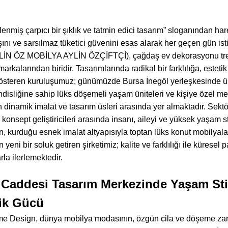
lenmiş çarpıcı bir şıklık ve tatmin edici tasarım” sloganından h
yışını ve sarsılmaz tüketici güvenini esas alarak her geçen gün 
 ÖZ MOBİLYA AYLİN ÖZÇİFTÇİ), çağdaş ev dekorasyonu trendl
arkalarından biridir. Tasarımlarında radikal bir farklılığa, esteti
gösteren kuruluşumuz; günümüzde Bursa İnegöl yerleşkesinde üs
isliğine sahip lüks döşemeli yaşam üniteleri ve kişiye özel mek
 dinamik imalat ve tasarım üsleri arasında yer almaktadır. Sek
 konsept geliştiricileri arasında insanı, aileyi ve yüksek yaşam s
an, kurduğu esnek imalat altyapısıyla toptan lüks konut mobilyalar
ni bir soluk getiren şirketimiz; kalite ve farklılığı ile küresel 
la ilerlemektedir.
i Caddesi Tasarım Merkezinde Yaşam St
lik Gücü
e Design, dünya mobilya modasının, özgün cila ve döşeme zanaat