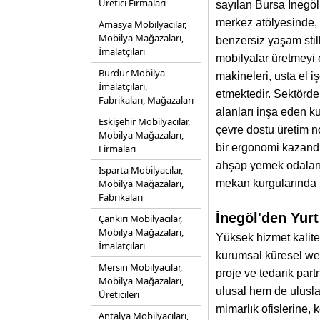
Üretici Firmaları
sayılan Bursa İnegöl
merkez atölyesinde, t
Amasya Mobilyacılar,
Mobilya Mağazaları,
benzersiz yaşam stil
İmalatçıları
mobilyalar üretmeyi 
Burdur Mobilya
makineleri, usta el iş
İmalatçıları,
etmektedir. Sektörde 
Fabrikaları, Mağazaları
alanları inşa eden k
Eskişehir Mobilyacılar,
çevre dostu üretim no
Mobilya Mağazaları,
bir ergonomi kazandı
Firmaları
ahşap yemek odaları, 
Isparta Mobilyacılar,
Mobilya Mağazaları,
mekan kurgularında b
Fabrikaları
İnegöl'den Yurt
Çankırı Mobilyacılar,
Mobilya Mağazaları,
Yüksek hizmet kalites
İmalatçıları
kurumsal küresel web
Mersin Mobilyacılar,
proje ve tedarik par
Mobilya Mağazaları,
ulusal hem de ulusla
Üreticileri
mimarlık ofislerine, 
Antalya Mobilyacıları,