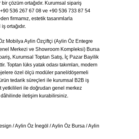
r bir çözüm ortağıdır. Kurumsal sipariş
rını +90 536 267 67 08 ve +90 536 733 87 54
den firmamız, estetik tasarımlarla
ş ortağıdır.
Öz Mobilya Aylin Özçiftçi (Aylin Öz Entegre
 Genel Merkezi ve Showroom Kompleksi) Bursa
riş, Kurumsal Toptan Satış, İç Pazar Bayilik
tir. Toptan lüks yatak odası takımları, modern
projelere özel ölçü modüler panel/döşemeli
ürün tedarik süreçleri ile kurumsal B2B iş
et yetkilileri ile doğrudan genel merkez
âhilinde iletişim kurabilirsiniz.
sign / Aylin Öz İnegöl / Aylin Öz Bursa / Aylin