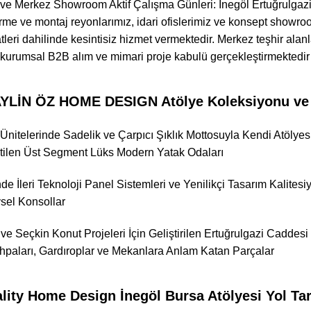
i ve Merkez Showroom Aktif Çalışma Günleri: İnegöl Ertuğrulgazi
rme ve montaj reyonlarımız, idari ofislerimiz ve konsept showro
leri dahilinde kesintisiz hizmet vermektedir. Merkez teşhir alan
kurumsal B2B alım ve mimari proje kabulü gerçekleştirmektedir (A
LİN ÖZ HOME DESIGN Atölye Koleksiyonu ve Gl
 Ünitelerinde Sadelik ve Çarpıcı Şıklık Mottosuyla Kendi Atölye
tilen Üst Segment Lüks Modern Yatak Odaları
nde İleri Teknoloji Panel Sistemleri ve Yenilikçi Tasarım Kalit
vsel Konsollar
ve Seçkin Konut Projeleri İçin Geliştirilen Ertuğrulgazi Caddes
ehpaları, Gardıroplar ve Mekanlara Anlam Katan Parçalar
lity Home Design İnegöl Bursa Atölyesi Yol Tar