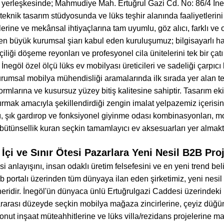
 yerleşkesinde; Mahmudiye Mah. Ertuğrul Gazi Cd. No: 86/4 İne
eknik tasarım stüdyosunda ve lüks teşhir alanında faaliyetlerini
lerine ve mekânsal ihtiyaçlarına tam uyumlu, göz alıcı, farklı
en büyük kurumsal şiarı kabul eden kuruluşumuz; bilgisayarlı ha
çiliği döşeme reyonları ve profesyonel cila ünitelerini tek bir çatı 
İnegöl özel ölçü lüks ev mobilyası üreticileri ve sadeliği çarpıc
urumsal mobilya mühendisliği aramalarında ilk sırada yer alan 
rmlarına ve kusursuz yüzey bitiş kalitesine sahiptir. Tasarım ekip
rmak amacıyla şekillendirdiği zengin imalat yelpazemiz içerisin
şık gardırop ve fonksiyonel giyinme odası kombinasyonları, modül
ütünsellik kuran seçkin tamamlayıcı ev aksesuarları yer almakt
 İçi ve Sınır Ötesi Pazarlara Yeni Nesil B2B Pr
i anlayışını, insan odaklı üretim felsefesini ve en yeni trend bel
 portalı üzerinden tüm dünyaya ilan eden şirketimiz, yeni nesi
tneridir. İnegöl'ün dünyaca ünlü Ertuğrulgazi Caddesi üzerindek
rarası düzeyde seçkin mobilya mağaza zincirlerine, çeyiz düğün
konut inşaat müteahhitlerine ve lüks villa/rezidans projelerine 