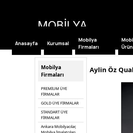
MOBİLYA
KAMPANYALARI
Mobilya
Mobi
Anasayfa
Kurumsal
Firmaları
Ürün
Mobilya
Aylin Öz Qua
Firmaları
PREMİUM ÜYE
FİRMALAR
GOLD ÜYE FİRMALAR
STANDART ÜYE
FİRMALAR
Ankara Mobilyacılar,
Mobilya İmalatçıları,