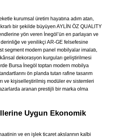
areketle kurumsal üretim hayatına adım atan,
istikrarlı bir şekilde büyüyen AYLİN ÖZ QUALITY
erine yön veren İnegöl’ün en parlayan ve
k derinliğe ve yenilikçi AR-GE felsefesine
t segment modern panel mobilyalar imalatı,
ânsal dekorasyon kurguları geliştirilmesi
törde Bursa İnegöl toptan modern mobilya
tandartlarını ön planda tutan rafine tasarım
ı ve kişiselleştirilmiş modüler ev sistemleri
pazarlarda aranan prestijli bir marka olma
illerine Uygun Ekonomik
inin ve en işlek ticaret akslarının kalbi