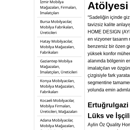
İzmir Mobilya
Atölyesi
Mağazaları, Firmaları,
İmalatçıları
“Sadeliğin içinde giz
Bursa Mobilyacılar,
tavizsiz kalite anla
Mobilya Fabrikaları,
HOME DESIGN (AYLİN
Üreticileri
en vizyoner tasarım m
Hatay Mobilyacılar,
benzersiz bir özen 
Mobilya Mağazaları,
Fabrikaları
yüksek konfor mühend
Gaziantep Mobilya
alanında bölgenin en
Mağazaları,
imalatçıları ve özgün
İmalatçıları, Üreticileri
çizgisiyle fark yarat
Konya Mobilyacıları,
segmentine tamamen ye
Mobilya Mağazaları,
yolunda emin adımlar
Fabrikaları
Kocaeli Mobilyacılar,
Ertuğrulgaz
Mobilya Firmaları,
Üreticileri, Mağazaları
Lüks ve İşçi
Adana Mobilyacılar,
Aylin Öz Quality Hom
Mobilya Mağazaları,