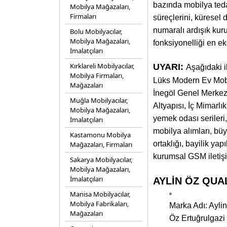
bazında mobilya tedar
Mobilya Mağazaları,
Firmaları
süreçlerini, küresel 
numaralı ardışık kur
Bolu Mobilyacılar,
Mobilya Mağazaları,
fonksiyonelliği en e
İmalatçıları
Kırklareli Mobilyacılar,
UYARI:
Aşağıdaki i
Mobilya Firmaları,
Lüks Modern Ev Mobi
Mağazaları
İnegöl Genel Merkezi
Muğla Mobilyacılar,
Altyapısı, İç Mimarlı
Mobilya Mağazaları,
yemek odası serileri,
İmalatçıları
mobilya alımları, bü
Kastamonu Mobilya
ortaklığı, bayilik yap
Mağazaları, Firmaları
kurumsal GSM iletişim
Sakarya Mobilyacılar,
Mobilya Mağazaları,
İmalatçıları
AYLİN ÖZ QUAL
Manisa Mobilyacılar,
Mobilya Fabrikaları,
Marka Adı: Aylin
Mağazaları
Öz Ertuğrulgazi