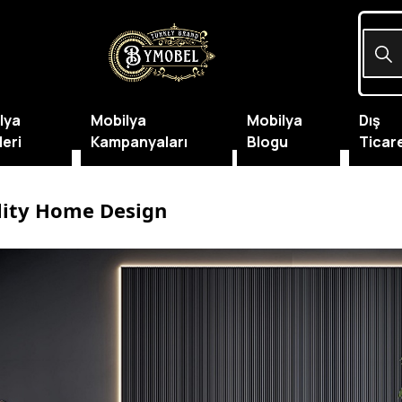
lya
Mobilya
Mobilya
Dış
leri
Kampanyaları
Blogu
Ticar
lity Home Design