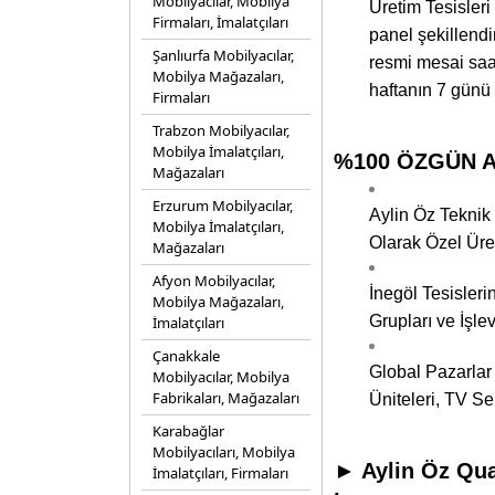
Mobilyacılar, Mobilya
Üretim Tesisler
Firmaları, İmalatçıları
panel şekillendi
Şanlıurfa Mobilyacılar,
resmi mesai saat
Mobilya Mağazaları,
haftanın 7 günü 
Firmaları
Trabzon Mobilyacılar,
Mobilya İmalatçıları,
%100 ÖZGÜN AY
Mağazaları
Erzurum Mobilyacılar,
Aylin Öz Teknik
Mobilya İmalatçıları,
Olarak Özel Üre
Mağazaları
Afyon Mobilyacılar,
İnegöl Tesisleri
Mobilya Mağazaları,
Grupları ve İşle
İmalatçıları
Çanakkale
Global Pazarlar 
Mobilyacılar, Mobilya
Fabrikaları, Mağazaları
Üniteleri, TV S
Karabağlar
Mobilyacıları, Mobilya
► Aylin Öz Qua
İmalatçıları, Firmaları