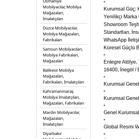
Osmaniye
Mobilyacılar, Mobilya
Kurumsal Güç: K
Mağazaları,
Yenilikçi Marka
İmalatçıları
Showroom Teşhir 
Düzce Mobilyacılar,
Standartları, İn
Mobilya Mağazaları,
Fabrikaları
WhatsApp İletiş
Küresel Güçlü B
Samsun Mobilyacıları,
Mobilya Fabrikaları,
Mağazaları
Entegre Atölye,
16400, İnegöl / 
Balıkesir Mobilya
Mağazaları,
Fabrikaları, İmalatçıları
Kurumsal Genel 
Kahramanmaraş
Mobilya İmalatçıları,
Kurumsal Genel 
Mağazaları, Fabrikaları
Mardin Mobilyacılar,
Genel Kurumsal
Mağazaları,
İmalatçıları
Global Resmi We
Diyarbakır