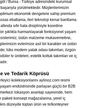
göl / Bursa - Türkiye adresindeki kurumsal
 başarıyla yürütmektedir. Müşterilerimizin
 ve optimum ekonomik dengelere sahip premium
ssas ebatlama, ileri teknoloji kenar bantlama
altında sıfır hata disipliniyle koordine
ı bir şıklıkla harmanlayarak fonksiyonel yaşam
tesislerimiz; üstün malzeme mukavemetine,
lerimizin evlerinize asil bir karakter ve üstün
de; lüks modern yatak odası takımları, özgün
er tv üniteleri, estetik koltuk takımları ve iç
adır.
oje ve Tedarik Köprüsü
irleyici koleksiyonlarını aylinoz.com resmi
l yaşam endüstrisinde parlayan güçlü bir B2B
i merkezi lokasyon avantajı sayesinde, hem
 paketi konsept mağazalarına, yerel iç
makro düzeyde toptan ürün ve tır/konteyner