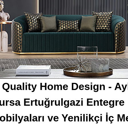
 Quality Home Design - Ayl
ursa Ertuğrulgazi Entegr
bilyaları ve Yenilikçi İç 