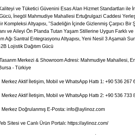
aliteyi ve Tüketici Güvenini Esas Alan Hizmet Standartları ile
 Gücü, İnegöl Mahmudiye Mahallesi Ertuğrulgazi Caddesi Yerleş
Kompleksi Altyapısı, "Sadeliğin İçinde Gizlenmiş Çarpıcı Bir Şık
sanı ve Aileyi Ön Planda Tutan Yaşam Stillerine Uygun Farklı ve 
im Ağı Santral Entegrasyonu Altyapısı, Yeni Nesil 3 Aşamalı Sun
2B Lojistik Dağıtım Gücü
 Tasarım Merkezi & Showroom Adresi: Mahmudiye Mahallesi, Ert
Bursa - Türkiye
Merkez Aktif İletişim, Mobil ve WhatsApp Hattı 1: +90 536 267 
Merkez Aktif İletişim, Mobil ve WhatsApp Hattı 2: +90 536 733 
 Merkez Doğrulanmış E-Posta: info@aylinoz.com
b Sitesi ve Canlı Ürün Portalı:
https://aylinoz.com/