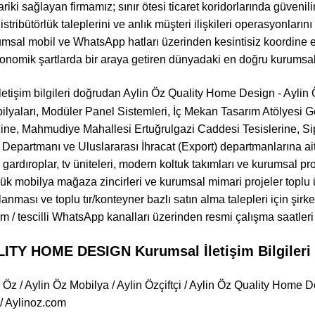
iki sağlayan firmamız; sınır ötesi ticaret koridorlarında güvenili
distribütörlük taleplerini ve anlık müşteri ilişkileri operasyonla
umsal mobil ve WhatsApp hatları üzerinden kesintisiz koordine e
konomik şartlarda bir araya getiren dünyadaki en doğru kurumsal i
letişim bilgileri doğrudan Aylin Öz Quality Home Design - Aylin 
lyaları, Modüler Panel Sistemleri, İç Mekan Tasarım Atölyesi
ne, Mahmudiye Mahallesi Ertuğrulgazi Caddesi Tesislerine, Sipa
k Departmanı ve Uluslararası İhracat (Export) departmanlarına ait
 gardıroplar, tv üniteleri, modern koltuk takımları ve kurumsal 
yük mobilya mağaza zincirleri ve kurumsal mimari projeler toplu 
ılanması ve toplu tır/konteyner bazlı satın alma talepleri için şirk
 / tescilli WhatsApp kanalları üzerinden resmi çalışma saatleri d
ITY HOME DESIGN Kurumsal İletişim Bilgileri
 Öz / Aylin Öz Mobilya / Aylin Özçiftçi / Aylin Öz Quality Home De
 / Aylinoz.com