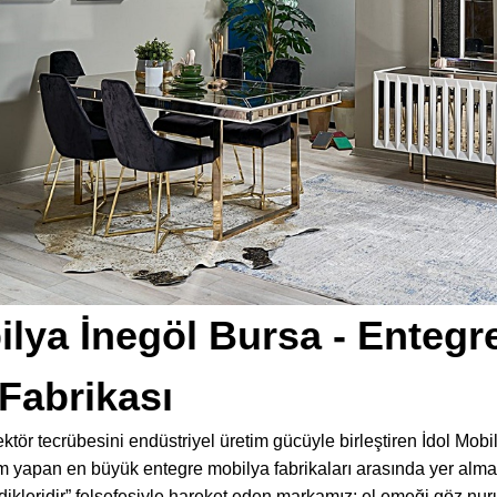
ilya İnegöl Bursa - Enteg
Fabrikası
ektör tecrübesini endüstriyel üretim gücüyle birleştiren İdol Mob
m yapan en büyük entegre mobilya fabrikaları arasında yer almakt
irdikleridir” felsefesiyle hareket eden markamız; el emeği göz nur