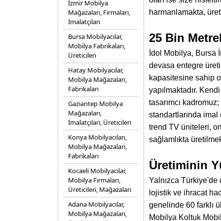
İzmir Mobilya
Mağazaları, Firmaları,
harmanlamakta, ürett
İmalatçıları
25 Bin Metre
Bursa Mobilyacılar,
Mobilya Fabrikaları,
İdol Mobilya, Bursa 
Üreticileri
devasa entegre üreti
Hatay Mobilyacılar,
kapasitesine sahip ol
Mobilya Mağazaları,
Fabrikaları
yapılmaktadır. Kendi
tasarımcı kadromuz; 
Gaziantep Mobilya
Mağazaları,
standartlarında imal 
İmalatçıları, Üreticileri
trend TV üniteleri, o
Konya Mobilyacıları,
sağlamlıkta üretilmek
Mobilya Mağazaları,
Fabrikaları
Üretiminin Y
Kocaeli Mobilyacılar,
Mobilya Firmaları,
Yalnızca Türkiye'de 
Üreticileri, Mağazaları
lojistik ve ihracat 
Adana Mobilyacılar,
genelinde 60 farklı ü
Mobilya Mağazaları,
Mobilya Koltuk Mobil