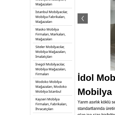
Mağazaları
İstanbul Mobilyacılar,
Mobilya Fabrikaları,
Mağazaları
Masko Mobilya
Firmaları, Markaları,
Mağazaları
Siteler Mobilyacılar,
Mobilya Mağazaları,
İmalatçıları
İnegöl Mobilyacılar,
Mobilya Mağazaları,
Firmaları
İdol Mob
Modoko Mobilya
Mağazaları, Modoko
Mobilya 
Mobilya İstanbul
Kayseri Mobilya
Yarım asırlık köklü s
Firmaları, Fabrikaları,
standartlarında üreti
İhracatçıları
olan ise size hisfelt