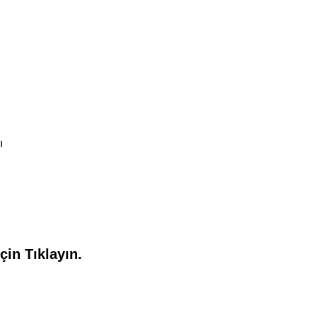
ı
çin Tıklayın.