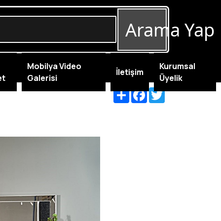
Arama Yap
Mobilya Video
Kurumsal
İletişim
et
Galerisi
Üyelik
Share
Facebook
Twitter