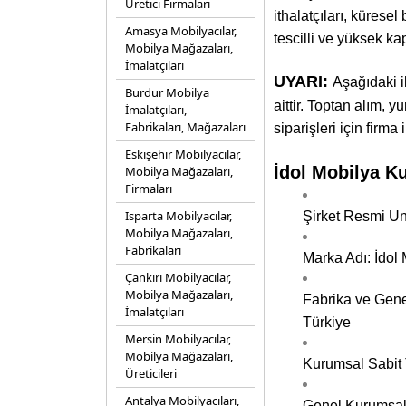
Üretici Firmaları
ithalatçıları, kürese
Amasya Mobilyacılar,
tescilli ve yüksek ka
Mobilya Mağazaları,
İmalatçıları
UYARI:
Aşağıdaki i
Burdur Mobilya
aittir. Toptan alım, y
İmalatçıları,
Fabrikaları, Mağazaları
siparişleri için firma
Eskişehir Mobilyacılar,
İdol Mobilya Ku
Mobilya Mağazaları,
Firmaları
Isparta Mobilyacılar,
Şirket Resmi Unv
Mobilya Mağazaları,
Fabrikaları
Marka Adı: İdol
Çankırı Mobilyacılar,
Mobilya Mağazaları,
Fabrika ve Genel
İmalatçıları
Türkiye
Mersin Mobilyacılar,
Mobilya Mağazaları,
Kurumsal Sabit 
Üreticileri
Antalya Mobilyacıları,
Genel Kurumsal