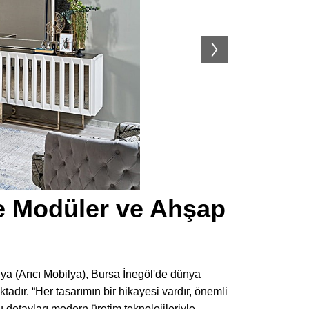
re Modüler ve Ahşap
ilya (Arıcı Mobilya), Bursa İnegöl'de dünya
adır. “Her tasarımın bir hikayesi vardır, önemli
u detayları modern üretim teknolojileriyle