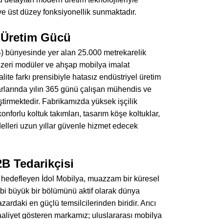
ve üst düzey fonksiyonellik sunmaktadır.
l Üretim Gücü
B) bünyesinde yer alan 25.000 metrekarelik
üzeri modüler ve ahşap mobilya imalat
alite farkı prensibiyle hatasız endüstriyel üretim
rlarında yılın 365 günü çalışan mühendis ve
ştirmektedir. Fabrikamızda yüksek işçilik
nforlu koltuk takımları, tasarım köşe koltuklar,
odelleri uzun yıllar güvenle hizmet edecek
B Tedarikçisi
ı hedefleyen İdol Mobilya, muazzam bir küresel
ibi büyük bir bölümünü aktif olarak dünya
ardaki en güçlü temsilcilerinden biridir. Arıcı
faaliyet gösteren markamız; uluslararası mobilya