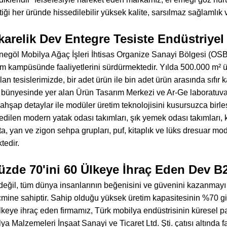
iği her üründe hissedilebilir yüksek kalite, sarsılmaz sağlamlık 
karelik Dev Entegre Tesiste Endüstriye
İnegöl Mobilya Ağaç İşleri İhtisas Organize Sanayi Bölgesi (OS
m kampüsünde faaliyetlerini sürdürmektedir. Yılda 500.000 m² 
an tesislerimizde, bir adet ürün ile bin adet ürün arasında sıfır k
 bünyesinde yer alan Ürün Tasarım Merkezi ve Ar-Ge laboratuva
ahşap detaylar ile modüler üretim teknolojisini kusursuzca birle
edilen modern yatak odası takımları, şık yemek odası takımları, ko
rta, yan ve zigon sehpa grupları, puf, kitaplık ve lüks dresuar m
tedir.
üzde 70'ini 60 Ülkeye İhraç Eden Dev B2
değil, tüm dünya insanlarının beğenisini ve güvenini kazanmay
hacmine sahiptir. Sahip olduğu yüksek üretim kapasitesinin %70 g
lkeye ihraç eden firmamız, Türk mobilya endüstrisinin küresel paz
ya Malzemeleri İnşaat Sanayi ve Ticaret Ltd. Şti. çatısı altında 