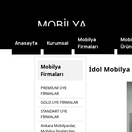
MOBİLYA
KAMPANYALARI
Mobilya
Mobi
Anasayfa
Kurumsal
Firmaları
Ürün
Mobilya
İdol Mobilya
Firmaları
PREMİUM ÜYE
FİRMALAR
GOLD ÜYE FİRMALAR
STANDART ÜYE
FİRMALAR
Ankara Mobilyacılar,
Mobilya İmalatçıları,