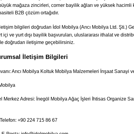
l büyük mağaza zincirleri, corner bayilik ağları ve yüksek hacimli 
pasiteli B2B çözüm ortağıdır.
letişim bilgileri doğrudan İdol Mobilya (Arıcı Mobilya Ltd. Şti
urt içi ve yurt dışı bayilik başvuruları, uluslararası ithalat ve distr
 ile doğrudan iletişime geçebilirsiniz.
rumsal İletişim Bilgileri
anı: Arıcı Mobilya Koltuk Mobilya Malzemeleri İnşaat Sanayi ve 
 Mobilya
 Merkez Adresi: İnegöl Mobilya Ağaç İşleri İhtisas Organize San
Telefon: +90 224 715 86 67
 E-Posta: info@idolmobilya.com