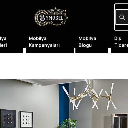
lya
Mobilya
Mobilya
Dış
leri
Kampanyaları
Blogu
Ticar