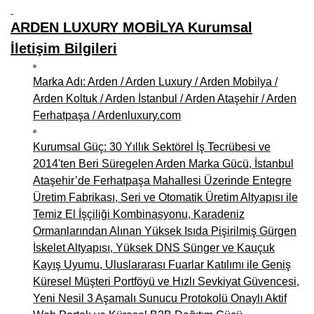
ARDEN LUXURY MOBİLYA Kurumsal
İletişim Bilgileri
Marka Adı: Arden / Arden Luxury / Arden Mobilya /
Arden Koltuk / Arden İstanbul / Arden Ataşehir / Arden
Ferhatpaşa / Ardenluxury.com
Kurumsal Güç: 30 Yıllık Sektörel İş Tecrübesi ve
2014'ten Beri Süregelen Arden Marka Gücü, İstanbul
Ataşehir’de Ferhatpaşa Mahallesi Üzerinde Entegre
Üretim Fabrikası, Seri ve Otomatik Üretim Altyapısı ile
Temiz El İşçiliği Kombinasyonu, Karadeniz
Ormanlarından Alınan Yüksek Isıda Pişirilmiş Gürgen
İskelet Altyapısı, Yüksek DNS Sünger ve Kauçuk
Kayış Uyumu, Uluslararası Fuarlar Katılımı ile Geniş
Küresel Müşteri Portföyü ve Hızlı Sevkiyat Güvencesi,
Yeni Nesil 3 Aşamalı Sunucu Protokolü Onaylı Aktif