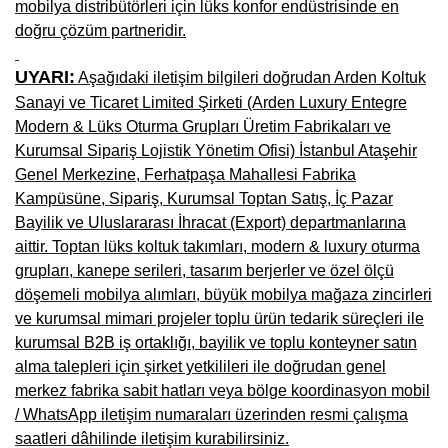
mobilya distribütörleri için lüks konfor endüstrisinde en
Niğde Mobilyacılar, Mobilya Firmaları, İmalatçıları
doğru çözüm partneridir.
Giresun Mobilya Mağazaları, İmalatçıları, Mobilyacıları
UYARI:
Aşağıdaki iletişim bilgileri doğrudan Arden Koltuk
Sanayi ve Ticaret Limited Şirketi (Arden Luxury Entegre
Modern & Lüks Oturma Grupları Üretim Fabrikaları ve
Kurumsal Sipariş Lojistik Yönetim Ofisi) İstanbul Ataşehir
Genel Merkezine, Ferhatpaşa Mahallesi Fabrika
Kampüsüne, Sipariş, Kurumsal Toptan Satış, İç Pazar
Bayilik ve Uluslararası İhracat (Export) departmanlarına
aittir. Toptan lüks koltuk takımları, modern & luxury oturma
grupları, kanepe serileri, tasarım berjerler ve özel ölçü
döşemeli mobilya alımları, büyük mobilya mağaza zincirleri
ve kurumsal mimari projeler toplu ürün tedarik süreçleri ile
kurumsal B2B iş ortaklığı, bayilik ve toplu konteyner satın
alma talepleri için şirket yetkilileri ile doğrudan genel
merkez fabrika sabit hatları veya bölge koordinasyon mobil
/ WhatsApp iletişim numaraları üzerinden resmi çalışma
saatleri dâhilinde iletişim kurabilirsiniz.