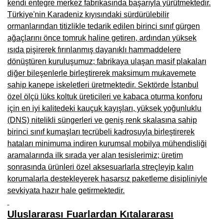
kendi entegre merkez fabrikasında başarıyla yürütmektedir.
Çanakkale Mobilyacılar, Mobilya Fabrikaları, Mağazaları
Türkiye'nin Karadeniz kıyısındaki sürdürülebilir
ormanlarından titizlikle tedarik edilen birinci sınıf gürgen
Karabağlar Mobilyacıları, Mobilya İmalatçıları, Firmaları
ağaçlarını önce tomruk haline getiren, ardından yüksek
ısıda pişirerek fırınlanmış dayanıklı hammaddelere
Aydın Mobilya Mağazaları, Firmaları, Dekorasyon Firmaları
dönüştüren kuruluşumuz; fabrikaya ulaşan masif plakaları
Bilecik Mobilyacılar, Mobilya İmalatçıları, Mağazaları
diğer bileşenlerle birleştirerek maksimum mukavemete
sahip kanepe iskeletleri üretmektedir. Sektörde İstanbul
Çorum Mobilyacılar, Mobilya Mağazaları, İmalatçıları
özel ölçü lüks koltuk üreticileri ve kabaca oturma konforu
için en iyi kalitedeki kauçuk kayışları, yüksek yoğunluklu
Denizli Mobilyacılar, Mobilya Üreticileri, Mağazaları
(DNS) nitelikli süngerleri ve geniş renk skalasına sahip
Adıyaman Mobilyacılar, Mobilya İmalatçıları, Mağazaları
birinci sınıf kumaşları tecrübeli kadrosuyla birleştirerek
hataları minimuma indiren kurumsal mobilya mühendisliği
Ağrı Mobilyacılar, Mobilya İmalatçıları, Mağazaları
aramalarında ilk sırada yer alan tesislerimiz; üretim
Edirne Mobilyacilar, Mobilya İmalatçıları, Mağazaları
sonrasında ürünleri özel aksesuarlarla streçleyip kalın
korumalarla destekleyerek hasarsız paketleme disipliniyle
Erzincan Mobilyacılar, Mobilya İmalatçıları, Mağazaları
sevkiyata hazır hale getirmektedir.
Yozgat Mobilya Mağazaları, İmalatçıları, Mobilyacıları
Uluslararası Fuarlardan Kıtalararası