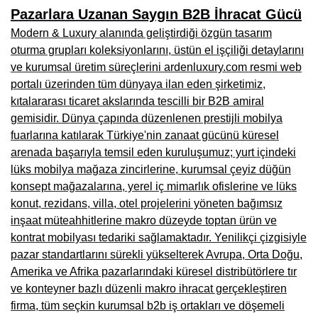
Kars Mobilya İmalatçıları, Mağazaları, Mobilyacılar
Pazarlara Uzanan Saygın B2B İhracat Gücü
Modern & Luxury alanında geliştirdiği özgün tasarım
Kırşehir Mobilya İmalatçıları, Firmaları, Mobilyacılar
oturma grupları koleksiyonlarını, üstün el işçiliği detaylarını
Kütahya Mobilya İmalatçıları, Mağazaları, Mobilyacılar
ve kurumsal üretim süreçlerini ardenluxury.com resmi web
portalı üzerinden tüm dünyaya ilan eden şirketimiz,
Malatya Mobilyacılar, Mağazaları, İmalatçıları, Fabrikaları
kıtalararası ticaret akslarında tescilli bir B2B amiral
Sinop Mobilya İmalatçıları, Mağazaları, Mobilyacılar
gemisidir. Dünya çapında düzenlenen prestijli mobilya
fuarlarına katılarak Türkiye'nin zanaat gücünü küresel
Tekirdağ Mobilyacılar, Mobilya İmalatçıları, Mağazaları
arenada başarıyla temsil eden kuruluşumuz; yurt içindeki
lüks mobilya mağaza zincirlerine, kurumsal çeyiz düğün
Muş Mobilya İmalatçıları, Mağazaları, Mobilyacılar
konsept mağazalarına, yerel iç mimarlık ofislerine ve lüks
Nevşehir Mobilyacılar, Mobilya İmalatçıları, Mağazaları
konut, rezidans, villa, otel projelerini yöneten bağımsız
inşaat müteahhitlerine makro düzeyde toptan ürün ve
Ordu Mobilya Mağazaları, İmalatçıları, Mobilyacılar
kontrat mobilyası tedariki sağlamaktadır. Yenilikçi çizgisiyle
pazar standartlarını sürekli yükselterek Avrupa, Orta Doğu,
Rize Mobilyacılar, Mobilya İmalatçıları, Mağazaları
Amerika ve Afrika pazarlarındaki küresel distribütörlere tır
Sivas Mobilya Fabrikaları, Üreticileri, Mağazaları
ve konteyner bazlı düzenli makro ihracat gerçekleştiren
firma, tüm seçkin kurumsal b2b iş ortakları ve döşemeli
Tokat Mobilyacılar, Mobilya Mağazaları, İmalatçıları