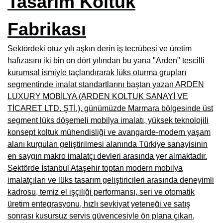
Tasarım Koltuk
Burdur Mobilya İmalatçıları, Fabrikaları, Mağazaları
Fabrikası
Eskişehir Mobilyacılar, Mobilya Mağazaları, Firmaları
Sektördeki otuz yılı aşkın derin iş tecrübesi ve üretim
Isparta Mobilyacılar, Mobilya Mağazaları, Fabrikaları
hafızasını iki bin on dört yılından bu yana "Arden" tescilli
Çankırı Mobilyacılar, Mobilya Mağazaları, İmalatçıları
kurumsal ismiyle taçlandırarak lüks oturma grupları
segmentinde imalat standartlarını baştan yazan ARDEN
Mersin Mobilyacılar, Mobilya Mağazaları, Üreticileri
LUXURY MOBİLYA (ARDEN KOLTUK SANAYİ VE
TİCARET LTD. ŞTİ.), günümüzde Marmara bölgesinde üst
Antalya Mobilyacıları, Mobilya Mağazaları, Firmaları
segment lüks döşemeli mobilya imalatı, yüksek teknolojili
Bolu Mobilyacılar, Mobilya Mağazaları, İmalatçıları
konsept koltuk mühendisliği ve avangarde-modern yaşam
alanı kurguları geliştirilmesi alanında Türkiye sanayisinin
Kırklareli Mobilyacılar, Mobilya Firmaları, Mağazaları
en saygın makro imalatçı devleri arasında yer almaktadır.
Sektörde İstanbul Ataşehir toptan modern mobilya
Muğla Mobilyacılar, Mobilya Mağazaları, İmalatçıları
imalatçıları ve lüks tasarım geliştiricileri arasında deneyimli
Kastamonu Mobilya Mağazaları, Firmaları
kadrosu, temiz el işçiliği performansı, seri ve otomatik
üretim entegrasyonu, hızlı sevkiyat yeteneği ve satış
Sakarya Mobilyacılar, Mobilya Mağazaları, İmalatçıları
sonrası kusursuz servis güvencesiyle ön plana çıkan,