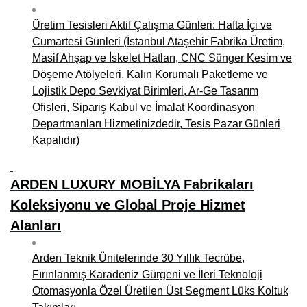
Üretim Tesisleri Aktif Çalışma Günleri: Hafta İçi ve
Cumartesi Günleri (İstanbul Ataşehir Fabrika Üretim,
Masif Ahşap ve İskelet Hatları, CNC Sünger Kesim ve
Döşeme Atölyeleri, Kalın Korumalı Paketleme ve
Lojistik Depo Sevkiyat Birimleri, Ar-Ge Tasarım
Ofisleri, Sipariş Kabul ve İmalat Koordinasyon
Departmanları Hizmetinizdedir, Tesis Pazar Günleri
Kapalıdır)
ARDEN LUXURY MOBİLYA Fabrikaları
Koleksiyonu ve Global Proje Hizmet
Alanları
Arden Teknik Ünitelerinde 30 Yıllık Tecrübe,
Fırınlanmış Karadeniz Gürgeni ve İleri Teknoloji
Otomasyonla Özel Üretilen Üst Segment Lüks Koltuk