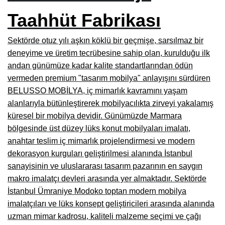
Burdur Mobilya İmalatçıları, Fabrikaları, Mağazaları
Taahhüt Fabrikası
Eskişehir Mobilyacılar, Mobilya Mağazaları, Firmaları
Sektörde otuz yılı aşkın köklü bir geçmişe, sarsılmaz bir
deneyime ve üretim tecrübesine sahip olan, kurulduğu ilk
Isparta Mobilyacılar, Mobilya Mağazaları, Fabrikaları
andan günümüze kadar kalite standartlarından ödün
Çankırı Mobilyacılar, Mobilya Mağazaları, İmalatçıları
vermeden premium "tasarım mobilya" anlayışını sürdüren
BELUSSO MOBİLYA, iç mimarlık kavramını yaşam
Mersin Mobilyacılar, Mobilya Mağazaları, Üreticileri
alanlarıyla bütünleştirerek mobilyacılıkta zirveyi yakalamış
Antalya Mobilyacıları, Mobilya Mağazaları, Firmaları
küresel bir mobilya devidir. Günümüzde Marmara
bölgesinde üst düzey lüks konut mobilyaları imalatı,
Bolu Mobilyacılar, Mobilya Mağazaları, İmalatçıları
anahtar teslim iç mimarlık projelendirmesi ve modern
Kırklareli Mobilyacılar, Mobilya Firmaları, Mağazaları
dekorasyon kurguları geliştirilmesi alanında İstanbul
sanayisinin ve uluslararası tasarım pazarının en saygın
Muğla Mobilyacılar, Mobilya Mağazaları, İmalatçıları
makro imalatçı devleri arasında yer almaktadır. Sektörde
Kastamonu Mobilya Mağazaları, Firmaları
İstanbul Ümraniye Modoko toptan modern mobilya
imalatçıları ve lüks konsept geliştiricileri arasında alanında
Sakarya Mobilyacılar, Mobilya Mağazaları, İmalatçıları
uzman mimar kadrosu, kaliteli malzeme seçimi ve çağı