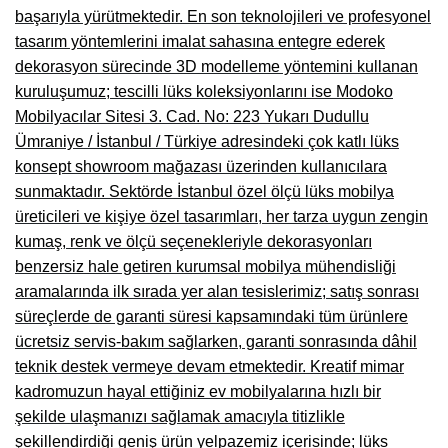
başarıyla yürütmektedir. En son teknolojileri ve profesyonel
Çanakkale Mobilyacılar, Mobilya Fabrikaları, Mağazaları
tasarım yöntemlerini imalat sahasına entegre ederek
dekorasyon sürecinde 3D modelleme yöntemini kullanan
Karabağlar Mobilyacıları, Mobilya İmalatçıları, Firmaları
kuruluşumuz; tescilli lüks koleksiyonlarını ise Modoko
Aydın Mobilya Mağazaları, Firmaları, Dekorasyon Firmaları
Mobilyacılar Sitesi 3. Cad. No: 223 Yukarı Dudullu
Ümraniye / İstanbul / Türkiye adresindeki çok katlı lüks
Bilecik Mobilyacılar, Mobilya İmalatçıları, Mağazaları
konsept showroom mağazası üzerinden kullanıcılara
Çorum Mobilyacılar, Mobilya Mağazaları, İmalatçıları
sunmaktadır. Sektörde İstanbul özel ölçü lüks mobilya
üreticileri ve kişiye özel tasarımları, her tarza uygun zengin
Denizli Mobilyacılar, Mobilya Üreticileri, Mağazaları
kumaş, renk ve ölçü seçenekleriyle dekorasyonları
Adıyaman Mobilyacılar, Mobilya İmalatçıları, Mağazaları
benzersiz hale getiren kurumsal mobilya mühendisliği
aramalarında ilk sırada yer alan tesislerimiz; satış sonrası
Ağrı Mobilyacılar, Mobilya İmalatçıları, Mağazaları
süreçlerde de garanti süresi kapsamındaki tüm ürünlere
Edirne Mobilyacilar, Mobilya İmalatçıları, Mağazaları
ücretsiz servis-bakım sağlarken, garanti sonrasında dâhil
teknik destek vermeye devam etmektedir. Kreatif mimar
Erzincan Mobilyacılar, Mobilya İmalatçıları, Mağazaları
kadromuzun hayal ettiğiniz ev mobilyalarına hızlı bir
şekilde ulaşmanızı sağlamak amacıyla titizlikle
Yozgat Mobilya Mağazaları, İmalatçıları, Mobilyacıları
şekillendirdiği geniş ürün yelpazemiz içerisinde; lüks