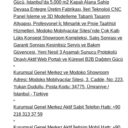
Gücü, İstanbul’da 5.000 m2 Kapalı Alana Sahip
Devasa Entegre Üretim Fabrikası, İleri Teknoloji CNC
Panel İşleme ve 3D Modelleme Tabanlı Tasarım
Altyapısı, Profesyonel İç Mimarlık ve Proje Taahhüt
Hizmetleri, Modoko Mobilyacılar Sitesi’nde Çok Katlı
Lüks Konsept Showroom Kompleksi, Satış Sonrası ve
Garanti Sonrası Kesintisiz Servis ve Bakım
Güvencesi, Yeni Nesil 3 Aşamalı Sunucu Protokolü
Onaylı Aktif Web Portalı ve Küresel B2B Dağıtım Gücü
Kurumsal Genel Merkez ve Modoko Showroom
Adresi: Modoko Mobilyacılar Sitesi, 3. Cadde, No: 223,
Yukarı Dudullu, Posta Kodu: 34775, Ümraniye /
İstanbul - Türkiye
Kurumsal Genel Merkez Aktif Sabit Telefon Hattı: +90
216 313 37 59
Kurumsal Genel Merkez Aktif İletişim Mobil Hattı: +90