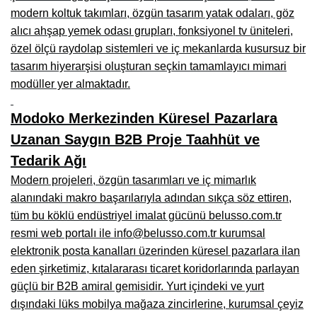
Kars Mobilya İmalatçıları, Mağazaları, Mobilyacılar
modern koltuk takımları, özgün tasarım yatak odaları, göz
alıcı ahşap yemek odası grupları, fonksiyonel tv üniteleri,
Kırşehir Mobilya İmalatçıları, Firmaları, Mobilyacılar
özel ölçü raydolap sistemleri ve iç mekanlarda kusursuz bir
Kütahya Mobilya İmalatçıları, Mağazaları, Mobilyacılar
tasarım hiyerarşisi oluşturan seçkin tamamlayıcı mimari
modüller yer almaktadır.
Malatya Mobilyacılar, Mağazaları, İmalatçıları, Fabrikaları
Modoko Merkezinden Küresel Pazarlara
Sinop Mobilya İmalatçıları, Mağazaları, Mobilyacılar
Uzanan Saygın B2B Proje Taahhüt ve
Tekirdağ Mobilyacılar, Mobilya İmalatçıları, Mağazaları
Tedarik Ağı
Muş Mobilya İmalatçıları, Mağazaları, Mobilyacılar
Modern projeleri, özgün tasarımları ve iç mimarlık
alanındaki makro başarılarıyla adından sıkça söz ettiren,
Nevşehir Mobilyacılar, Mobilya İmalatçıları, Mağazaları
tüm bu köklü endüstriyel imalat gücünü belusso.com.tr
Ordu Mobilya Mağazaları, İmalatçıları, Mobilyacılar
resmi web portalı ile info@belusso.com.tr kurumsal
elektronik posta kanalları üzerinden küresel pazarlara ilan
Rize Mobilyacılar, Mobilya İmalatçıları, Mağazaları
eden şirketimiz, kıtalararası ticaret koridorlarında parlayan
Sivas Mobilya Fabrikaları, Üreticileri, Mağazaları
güçlü bir B2B amiral gemisidir. Yurt içindeki ve yurt
dışındaki lüks mobilya mağaza zincirlerine, kurumsal çeyiz
Tokat Mobilyacılar, Mobilya Mağazaları, İmalatçıları