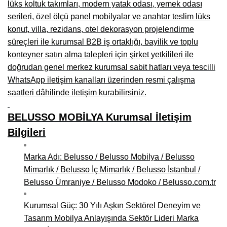
lüks koltuk takımları, modern yatak odası, yemek odası
serileri, özel ölçü panel mobilyalar ve anahtar teslim lüks
konut, villa, rezidans, otel dekorasyon projelendirme
süreçleri ile kurumsal B2B iş ortaklığı, bayilik ve toplu
konteyner satın alma talepleri için şirket yetkilileri ile
doğrudan genel merkez kurumsal sabit hatları veya tescilli
WhatsApp iletişim kanalları üzerinden resmi çalışma
saatleri dâhilinde iletişim kurabilirsiniz.
BELUSSO MOBİLYA Kurumsal İletişim
Bilgileri
Marka Adı: Belusso / Belusso Mobilya / Belusso
Mimarlık / Belusso İç Mimarlık / Belusso İstanbul /
Belusso Ümraniye / Belusso Modoko / Belusso.com.tr
Kurumsal Güç: 30 Yılı Aşkın Sektörel Deneyim ve
Tasarım Mobilya Anlayışında Sektör Lideri Marka