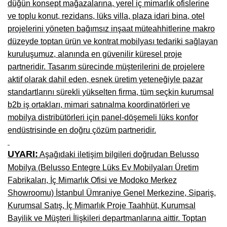
düğün konsept mağazalarına, yerel iç mimarlık ofislerine
Niğde Mobilyacılar, Mobilya Firmaları, İmalatçıları
ve toplu konut, rezidans, lüks villa, plaza idari bina, otel
projelerini yöneten bağımsız inşaat müteahhitlerine makro
Giresun Mobilya Mağazaları, İmalatçıları, Mobilyacıları
düzeyde toptan ürün ve kontrat mobilyası tedariki sağlayan
kuruluşumuz, alanında en güvenilir küresel proje
partneridir. Tasarım sürecinde müşterilerini de projelere
aktif olarak dahil eden, esnek üretim yeteneğiyle pazar
standartlarını sürekli yükselten firma, tüm seçkin kurumsal
b2b iş ortakları, mimari satınalma koordinatörleri ve
mobilya distribütörleri için panel-döşemeli lüks konfor
endüstrisinde en doğru çözüm partneridir.
UYARI:
Aşağıdaki iletişim bilgileri doğrudan Belusso
Mobilya (Belusso Entegre Lüks Ev Mobilyaları Üretim
Fabrikaları, İç Mimarlık Ofisi ve Modoko Merkez
Showroomu) İstanbul Ümraniye Genel Merkezine, Sipariş,
Kurumsal Satış, İç Mimarlık Proje Taahhüt, Kurumsal
Bayilik ve Müşteri İlişkileri departmanlarına aittir. Toptan