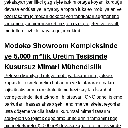
yakalayan yenilikçi çizgisiyle farkını ortaya koyan, kurduğu
Manisa Mobilyacılar, Mobilya Fabrikaları, Mağazaları
devasa endüstriyel altyapıyla toptan lüks ev mobilyaları ve
Osmaniye Mobilyacılar, Mobilya Mağazaları, İmalatçıları
özel tasarım iç mekan dekorasyon fabrikaları segmentine
tamamen yön veren şirketimiz; en özel projeleri ve tescilli
Düzce Mobilyacılar, Mobilya Mağazaları, Fabrikaları
modelleri titizlikle hayata geçirmektedir.
Samsun Mobilyacıları, Mobilya Fabrikaları, Mağazaları
Modoko Showroom Kompleksinde
Balıkesir Mobilya Mağazaları, Fabrikaları, İmalatçıları
ve 5.000 m²’lik Üretim Tesisinde
Kahramanmaraş Mobilya İmalatçıları, Mağazaları, Fabrikaları
Kusursuz Mimari Mühendislik
Mardin Mobilyacılar, Mağazaları, İmalatçıları
Belusso Mobilya, Türkiye mobilya tasarımının, yüksek
Diyarbakır Mobilyacılar, Mobilya Firmaları, İmalatçıları
kapasiteli esnek üretim hatlarının ve kıtalararası makro
lojistik akslarının en stratejik merkezi sayılan İstanbul
Şanlıurfa Mobilyacılar, Mobilya Mağazaları, Firmaları
yerleşkesinde; ileri teknoloji bilgisayarlı CNC panel işleme
Trabzon Mobilyacılar, Mobilya İmalatçıları, Mağazaları
parkurları, hassas ahşap şekillendirme ve iskelet reyonları,
usta döşeme ve cila hatları, kurumsal mimari tasarım
Erzurum Mobilyacılar, Mobilya İmalatçıları, Mağazaları
stüdyoları ve lojistik depolama ünitelerinin tamamını beş
Afyon Mobilyacılar, Mobilya Mağazaları, İmalatçıları
bin metrekarelik (5.000 m²) devasa kapalı üretim tesisinde