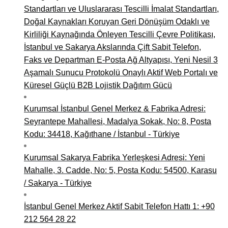
Standartları ve Uluslararası Tescilli İmalat Standartları,
Doğal Kaynakları Koruyan Geri Dönüşüm Odaklı ve
Kirliliği Kaynağında Önleyen Tescilli Çevre Politikası,
İstanbul ve Sakarya Akslarında Çift Sabit Telefon,
Faks ve Departman E-Posta Ağ Altyapısı, Yeni Nesil 3
Aşamalı Sunucu Protokolü Onaylı Aktif Web Portalı ve
Küresel Güçlü B2B Lojistik Dağıtım Gücü
Kurumsal İstanbul Genel Merkez & Fabrika Adresi:
Seyrantepe Mahallesi, Madalya Sokak, No: 8, Posta
Kodu: 34418, Kağıthane / İstanbul - Türkiye
Kurumsal Sakarya Fabrika Yerleşkesi Adresi: Yeni
Mahalle, 3. Cadde, No: 5, Posta Kodu: 54500, Karasu
/ Sakarya - Türkiye
İstanbul Genel Merkez Aktif Sabit Telefon Hattı 1: +90
212 564 28 22