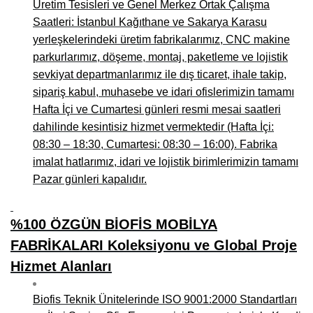
Üretim Tesisleri ve Genel Merkez Ortak Çalışma
Saatleri: İstanbul Kağıthane ve Sakarya Karasu
yerleşkelerindeki üretim fabrikalarımız, CNC makine
parkurlarımız, döşeme, montaj, paketleme ve lojistik
sevkiyat departmanlarımız ile dış ticaret, ihale takip,
sipariş kabul, muhasebe ve idari ofislerimizin tamamı
Hafta İçi ve Cumartesi günleri resmi mesai saatleri
dahilinde kesintisiz hizmet vermektedir (Hafta İçi:
08:30 – 18:30, Cumartesi: 08:30 – 16:00). Fabrika
imalat hatlarımız, idari ve lojistik birimlerimizin tamamı
Pazar günleri kapalıdır.
%100 ÖZGÜN BİOFİS MOBİLYA
FABRİKALARI Koleksiyonu ve Global Proje
Hizmet Alanları
Biofis Teknik Ünitelerinde ISO 9001:2000 Standartları