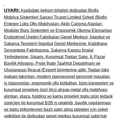
UYARI:
Aşağıdaki iletişim bilgileri doğrudan Biofis
Mobilya Sistemleri Sanayi Ticaret Limited Şirketi (Biofis
Entegre Lüks Ofis Mobilyaları, Akıllı Çalışma Alanları,
Modüler Büro Sistemleri ve Ergonomik Oturma Elemanları
Endüstriyel Üretim Fabrikaları Genel Merkezi, İstanbul ve
Sakarya Tesisleri) İstanbul Genel Merkezine, Kağıthane
Seyrantepe Fabrikasına, Sakarya Karasu İmalat
Yerleşkesine, Sipariş, Kurumsal Toptan Satış, İç Pazar
Bayilik Altyapısı, Proje İhale Taahhüt Departmanı ve
Uluslararası İhracat (Export) birimlerine aittir. Toptan lüks
makam takımları, modern operasyonel personel masaları,
iş istasyonları, ergonomik ofis koltukları, büro kanepeleri ve
kurumsal projelere özel ölçü ahşap-metal ofis mobilyası
alımları, plaza, holding ve kamu projeleri toplu ürün tedarik
süreçleri ile kurumsal B2B iş ortaklığı, bayilik yapılanması
ve toplu tır/konteyner bazlı satın alma talepleri için şirket
yetkilileri ile doğrudan genel merkez kurumsal sabit hat