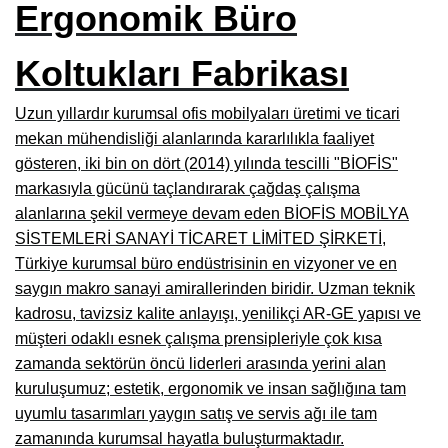
Ergonomik Büro
Burdur Mobilya İmalatçıları, Fabrikaları, Mağazaları
Koltukları Fabrikası
Eskişehir Mobilyacılar, Mobilya Mağazaları, Firmaları
Isparta Mobilyacılar, Mobilya Mağazaları, Fabrikaları
Uzun yıllardır kurumsal ofis mobilyaları üretimi ve ticari
mekan mühendisliği alanlarında kararlılıkla faaliyet
Çankırı Mobilyacılar, Mobilya Mağazaları, İmalatçıları
gösteren, iki bin on dört (2014) yılında tescilli "BİOFİS"
Mersin Mobilyacılar, Mobilya Mağazaları, Üreticileri
markasıyla gücünü taçlandırarak çağdaş çalışma
alanlarına şekil vermeye devam eden BİOFİS MOBİLYA
Antalya Mobilyacıları, Mobilya Mağazaları, Firmaları
SİSTEMLERİ SANAYİ TİCARET LİMİTED ŞİRKETİ,
Bolu Mobilyacılar, Mobilya Mağazaları, İmalatçıları
Türkiye kurumsal büro endüstrisinin en vizyoner ve en
saygın makro sanayi amirallerinden biridir. Uzman teknik
Kırklareli Mobilyacılar, Mobilya Firmaları, Mağazaları
kadrosu, tavizsiz kalite anlayışı, yenilikçi AR-GE yapısı ve
müşteri odaklı esnek çalışma prensipleriyle çok kısa
Muğla Mobilyacılar, Mobilya Mağazaları, İmalatçıları
zamanda sektörün öncü liderleri arasında yerini alan
Kastamonu Mobilya Mağazaları, Firmaları
kuruluşumuz; estetik, ergonomik ve insan sağlığına tam
uyumlu tasarımları yaygın satış ve servis ağı ile tam
Sakarya Mobilyacılar, Mobilya Mağazaları, İmalatçıları
zamanında kurumsal hayatla buluşturmaktadır.