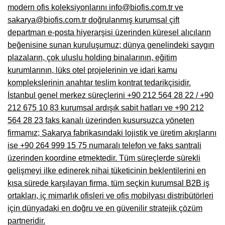
modern ofis koleksiyonlarını info@biofis.com.tr ve
Niğde Mobilyacılar, Mobilya Firmaları, İmalatçıları
sakarya@biofis.com.tr doğrulanmış kurumsal çift
departman e-posta hiyerarşisi üzerinden küresel alıcıların
Giresun Mobilya Mağazaları, İmalatçıları, Mobilyacıları
beğenisine sunan kuruluşumuz; dünya genelindeki saygın
plazaların, çok uluslu holding binalarının, eğitim
kurumlarının, lüks otel projelerinin ve idari kamu
komplekslerinin anahtar teslim kontrat tedarikçisidir.
İstanbul genel merkez süreçlerini +90 212 564 28 22 / +90
212 675 10 83 kurumsal ardışık sabit hatları ve +90 212
564 28 23 faks kanalı üzerinden kusursuzca yöneten
firmamız; Sakarya fabrikasındaki lojistik ve üretim akışlarını
ise +90 264 999 15 75 numaralı telefon ve faks santrali
üzerinden koordine etmektedir. Tüm süreçlerde sürekli
gelişmeyi ilke edinerek nihai tüketicinin beklentilerini en
kısa sürede karşılayan firma, tüm seçkin kurumsal B2B iş
ortakları, iç mimarlık ofisleri ve ofis mobilyası distribütörleri
için dünyadaki en doğru ve en güvenilir stratejik çözüm
partneridir.