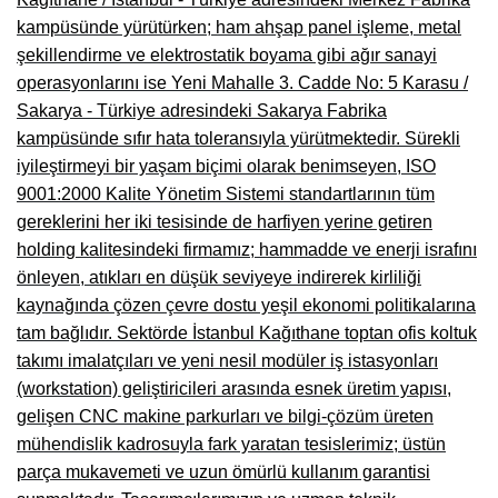
kampüsünde yürütürken; ham ahşap panel işleme, metal
Çanakkale Mobilyacılar, Mobilya Fabrikaları, Mağazaları
şekillendirme ve elektrostatik boyama gibi ağır sanayi
Karabağlar Mobilyacıları, Mobilya İmalatçıları, Firmaları
operasyonlarını ise Yeni Mahalle 3. Cadde No: 5 Karasu /
Sakarya - Türkiye adresindeki Sakarya Fabrika
Aydın Mobilya Mağazaları, Firmaları, Dekorasyon Firmaları
kampüsünde sıfır hata toleransıyla yürütmektedir. Sürekli
Bilecik Mobilyacılar, Mobilya İmalatçıları, Mağazaları
iyileştirmeyi bir yaşam biçimi olarak benimseyen, ISO
9001:2000 Kalite Yönetim Sistemi standartlarının tüm
Çorum Mobilyacılar, Mobilya Mağazaları, İmalatçıları
gereklerini her iki tesisinde de harfiyen yerine getiren
Denizli Mobilyacılar, Mobilya Üreticileri, Mağazaları
holding kalitesindeki firmamız; hammadde ve enerji israfını
önleyen, atıkları en düşük seviyeye indirerek kirliliği
Adıyaman Mobilyacılar, Mobilya İmalatçıları, Mağazaları
kaynağında çözen çevre dostu yeşil ekonomi politikalarına
tam bağlıdır. Sektörde İstanbul Kağıthane toptan ofis koltuk
Ağrı Mobilyacılar, Mobilya İmalatçıları, Mağazaları
takımı imalatçıları ve yeni nesil modüler iş istasyonları
Edirne Mobilyacilar, Mobilya İmalatçıları, Mağazaları
(workstation) geliştiricileri arasında esnek üretim yapısı,
gelişen CNC makine parkurları ve bilgi-çözüm üreten
Erzincan Mobilyacılar, Mobilya İmalatçıları, Mağazaları
mühendislik kadrosuyla fark yaratan tesislerimiz; üstün
Yozgat Mobilya Mağazaları, İmalatçıları, Mobilyacıları
parça mukavemeti ve uzun ömürlü kullanım garantisi