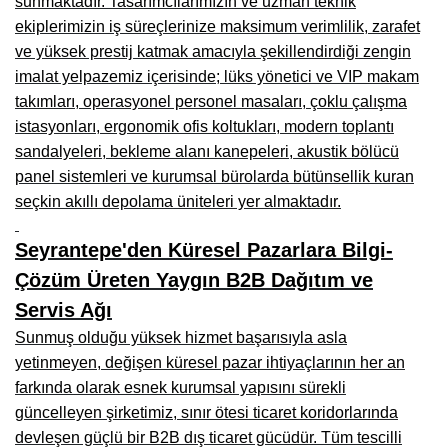
sunmaktadır. Tasarımcılarımızın ve uzman teknik
Kars Mobilya İmalatçıları, Mağazaları, Mobilyacılar
ekiplerimizin iş süreçlerinize maksimum verimlilik, zarafet
Kırşehir Mobilya İmalatçıları, Firmaları, Mobilyacılar
ve yüksek prestij katmak amacıyla şekillendirdiği zengin
imalat yelpazemiz içerisinde; lüks yönetici ve VIP makam
Kütahya Mobilya İmalatçıları, Mağazaları, Mobilyacılar
takımları, operasyonel personel masaları, çoklu çalışma
istasyonları, ergonomik ofis koltukları, modern toplantı
Malatya Mobilyacılar, Mağazaları, İmalatçıları, Fabrikaları
sandalyeleri, bekleme alanı kanepeleri, akustik bölücü
Sinop Mobilya İmalatçıları, Mağazaları, Mobilyacılar
panel sistemleri ve kurumsal bürolarda bütünsellik kuran
seçkin akıllı depolama üniteleri yer almaktadır.
Tekirdağ Mobilyacılar, Mobilya İmalatçıları, Mağazaları
Muş Mobilya İmalatçıları, Mağazaları, Mobilyacılar
Seyrantepe'den Küresel Pazarlara Bilgi-
Çözüm Üreten Yaygın B2B Dağıtım ve
Nevşehir Mobilyacılar, Mobilya İmalatçıları, Mağazaları
Servis Ağı
Ordu Mobilya Mağazaları, İmalatçıları, Mobilyacılar
Sunmuş olduğu yüksek hizmet başarısıyla asla
Rize Mobilyacılar, Mobilya İmalatçıları, Mağazaları
yetinmeyen, değişen küresel pazar ihtiyaçlarının her an
farkında olarak esnek kurumsal yapısını sürekli
Sivas Mobilya Fabrikaları, Üreticileri, Mağazaları
güncelleyen şirketimiz, sınır ötesi ticaret koridorlarında
devleşen güçlü bir B2B dış ticaret gücüdür. Tüm tescilli
Tokat Mobilyacılar, Mobilya Mağazaları, İmalatçıları