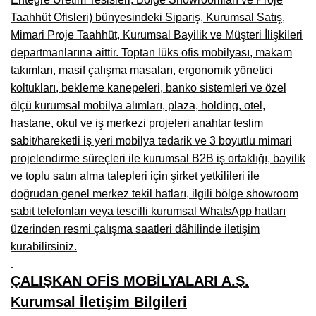
Taahhüt Ofisleri) bünyesindeki Sipariş, Kurumsal Satış,
Mimari Proje Taahhüt, Kurumsal Bayilik ve Müşteri İlişkileri
departmanlarına aittir. Toptan lüks ofis mobilyası, makam
takımları, masif çalışma masaları, ergonomik yönetici
koltukları, bekleme kanepeleri, banko sistemleri ve özel
ölçü kurumsal mobilya alımları, plaza, holding, otel,
hastane, okul ve iş merkezi projeleri anahtar teslim
sabit/hareketli iş yeri mobilya tedarik ve 3 boyutlu mimari
projelendirme süreçleri ile kurumsal B2B iş ortaklığı, bayilik
ve toplu satın alma talepleri için şirket yetkilileri ile
doğrudan genel merkez tekil hatları, ilgili bölge showroom
sabit telefonları veya tescilli kurumsal WhatsApp hatları
üzerinden resmi çalışma saatleri dâhilinde iletişim
kurabilirsiniz.
ÇALIŞKAN OFİS MOBİLYALARI A.Ş.
Kurumsal İletişim Bilgileri