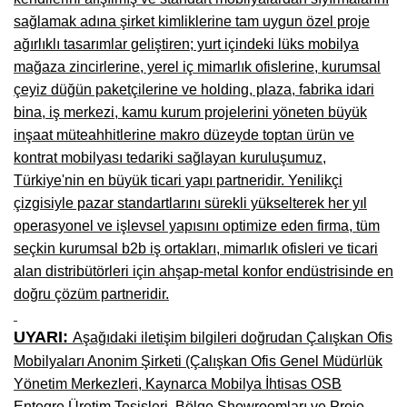
sağlamak adına şirket kimliklerine tam uygun özel proje
Niğde Mobilyacılar, Mobilya Firmaları, İmalatçıları
ağırlıklı tasarımlar geliştiren; yurt içindeki lüks mobilya
Giresun Mobilya Mağazaları, İmalatçıları, Mobilyacıları
mağaza zincirlerine, yerel iç mimarlık ofislerine, kurumsal
çeyiz düğün paketçilerine ve holding, plaza, fabrika idari
bina, iş merkezi, kamu kurum projelerini yöneten büyük
inşaat müteahhitlerine makro düzeyde toptan ürün ve
kontrat mobilyası tedariki sağlayan kuruluşumuz,
Türkiye'nin en büyük ticari yapı partneridir. Yenilikçi
çizgisiyle pazar standartlarını sürekli yükselterek her yıl
operasyonel ve işlevsel yapısını optimize eden firma, tüm
seçkin kurumsal b2b iş ortakları, mimarlık ofisleri ve ticari
alan distribütörleri için ahşap-metal konfor endüstrisinde en
doğru çözüm partneridir.
UYARI:
Aşağıdaki iletişim bilgileri doğrudan Çalışkan Ofis
Mobilyaları Anonim Şirketi (Çalışkan Ofis Genel Müdürlük
Yönetim Merkezleri, Kaynarca Mobilya İhtisas OSB
Entegre Üretim Tesisleri, Bölge Showroomları ve Proje