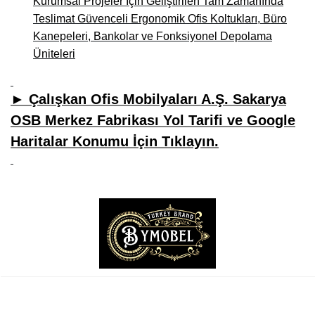
Kurumsal Projeler İçin Geliştirilen Tam Zamanında
Teslimat Güvenceli Ergonomik Ofis Koltukları, Büro
Kanepeleri, Bankolar ve Fonksiyonel Depolama
Üniteleri
► Çalışkan Ofis Mobilyaları A.Ş. Sakarya
OSB Merkez Fabrikası Yol Tarifi ve Google
Haritalar Konumu İçin Tıklayın.