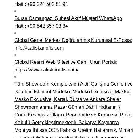
Hattı: +90 224 502 81 91
Bursa Osmangazi Şubesi Aktif Müşteri WhatsApp
Hattı: +90 542 357 98 34
Global Genel Merkez Doğrulanmış Kurumsal E-Posta:
info@caliskanofis.com
Global Resmi Web Sitesi ve Canlı Ürün Portalı:
https://www.caliskanofis.com/
Tüm Showroom Kompleksleri Aktif Çalışma Günleri ve
Saatleri: İstanbul Modoko, Modoko Exclusive, Masko,
Masko Exclusive, Kartal, Bursa ve Ankara Siteler
Showroomlarımız Pazar Günleri Dâhil Haftanın 7
Günü Kesintisiz Olarak Perakende ve Kurumsal Proje
Kabulü Gerçekleştirmektedir. Sakarya Kaynarca
Mobilya İhtisas OSB Fabrika Üretim Hatlarımız, Mimari
Tasarım Ofislerimiz, Sevkiyat, Montaj Kadromuz ve