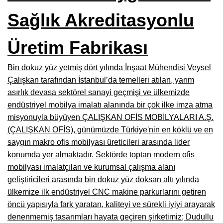
Burdur Mobilya İmalatçıları, Fabrikaları, Mağazaları
Sağlık Akreditasyonlu
Eskişehir Mobilyacılar, Mobilya Mağazaları, Firmaları
Üretim Fabrikası
Isparta Mobilyacılar, Mobilya Mağazaları, Fabrikaları
Bin dokuz yüz yetmiş dört yılında İnşaat Mühendisi Veysel
Çankırı Mobilyacılar, Mobilya Mağazaları, İmalatçıları
Çalışkan tarafından İstanbul’da temelleri atılan, yarım
Mersin Mobilyacılar, Mobilya Mağazaları, Üreticileri
asırlık devasa sektörel sanayi geçmişi ve ülkemizde
endüstriyel mobilya imalatı alanında bir çok ilke imza atma
Antalya Mobilyacıları, Mobilya Mağazaları, Firmaları
misyonuyla büyüyen ÇALIŞKAN OFİS MOBİLYALARI A.Ş.
(ÇALIŞKAN OFİS), günümüzde Türkiye'nin en köklü ve en
Bolu Mobilyacılar, Mobilya Mağazaları, İmalatçıları
saygın makro ofis mobilyası üreticileri arasında lider
Kırklareli Mobilyacılar, Mobilya Firmaları, Mağazaları
konumda yer almaktadır. Sektörde toptan modern ofis
mobilyası imalatçıları ve kurumsal çalışma alanı
Muğla Mobilyacılar, Mobilya Mağazaları, İmalatçıları
geliştiricileri arasında bin dokuz yüz doksan altı yılında
Kastamonu Mobilya Mağazaları, Firmaları
ülkemize ilk endüstriyel CNC makine parkurlarını getiren
öncü yapısıyla fark yaratan, kaliteyi ve sürekli iyiyi arayarak
Sakarya Mobilyacılar, Mobilya Mağazaları, İmalatçıları
denenmemiş tasarımları hayata geçiren şirketimiz; Dudullu