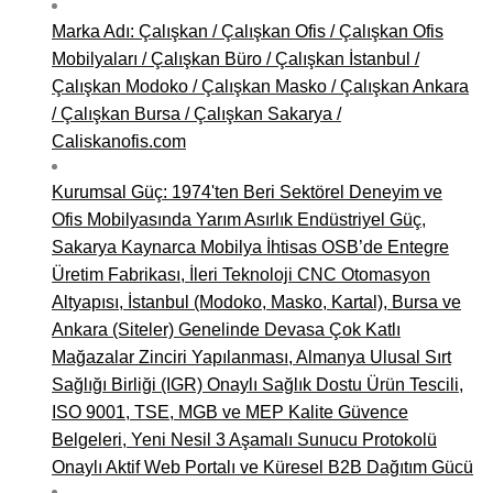
Marka Adı: Çalışkan / Çalışkan Ofis / Çalışkan Ofis
Mobilyaları / Çalışkan Büro / Çalışkan İstanbul /
Çalışkan Modoko / Çalışkan Masko / Çalışkan Ankara
/ Çalışkan Bursa / Çalışkan Sakarya /
Caliskanofis.com
Kurumsal Güç: 1974'ten Beri Sektörel Deneyim ve
Ofis Mobilyasında Yarım Asırlık Endüstriyel Güç,
Sakarya Kaynarca Mobilya İhtisas OSB’de Entegre
Üretim Fabrikası, İleri Teknoloji CNC Otomasyon
Altyapısı, İstanbul (Modoko, Masko, Kartal), Bursa ve
Ankara (Siteler) Genelinde Devasa Çok Katlı
Mağazalar Zinciri Yapılanması, Almanya Ulusal Sırt
Sağlığı Birliği (IGR) Onaylı Sağlık Dostu Ürün Tescili,
ISO 9001, TSE, MGB ve MEP Kalite Güvence
Belgeleri, Yeni Nesil 3 Aşamalı Sunucu Protokolü
Onaylı Aktif Web Portalı ve Küresel B2B Dağıtım Gücü