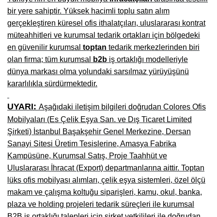
bir yere sahiptir. Yüksek hacimli toplu satın alım
Niğde Mobilyacılar, Mobilya Firmaları, İmalatçıları
gerçekleştiren küresel ofis ithalatçıları, uluslararası kontrat
Giresun Mobilya Mağazaları, İmalatçıları, Mobilyacıları
müteahhitleri ve kurumsal tedarik ortakları için bölgedeki
en güvenilir kurumsal
toptan
tedarik merkezlerinden biri
olan firma; tüm kurumsal
b2b
iş ortaklığı modelleriyle
dünya markası olma yolundaki sarsılmaz yürüyüşünü
kararlılıkla sürdürmektedir.
UYARI:
Aşağıdaki iletişim bilgileri doğrudan Colores Ofis
Mobilyaları (Es Çelik Eşya San. ve Dış Ticaret Limited
Şirketi) İstanbul Başakşehir Genel Merkezine, Dersan
Sanayi Sitesi Üretim Tesislerine, Amasya Fabrika
Kampüsüne, Kurumsal Satış, Proje Taahhüt ve
Uluslararası İhracat (Export) departmanlarına aittir. Toptan
lüks ofis mobilyası alımları, çelik eşya sistemleri, özel ölçü
makam ve çalışma koltuğu siparişleri, kamu, okul, banka,
plaza ve holding projeleri tedarik süreçleri ile kurumsal
B2B iş ortaklığı talepleri için şirket yetkilileri ile doğrudan