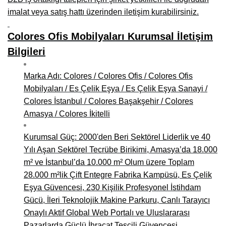
imalat veya satış hattı üzerinden iletişim kurabilirsiniz.
Colores Ofis Mobilyaları Kurumsal İletişim
Bilgileri
Marka Adı: Colores / Colores Ofis / Colores Ofis
Mobilyaları / Es Çelik Eşya / Es Çelik Eşya Sanayi /
Colores İstanbul / Colores Başakşehir / Colores
Amasya / Colores İkitelli
Kurumsal Güç: 2000'den Beri Sektörel Liderlik ve 40
Yılı Aşan Sektörel Tecrübe Birikimi, Amasya’da 18.000
m² ve İstanbul’da 10.000 m² Olum üzere Toplam
28.000 m²lik Çift Entegre Fabrika Kampüsü, Es Çelik
Eşya Güvencesi, 230 Kişilik Profesyonel İstihdam
Gücü, İleri Teknolojik Makine Parkuru, Canlı Tarayıcı
Onaylı Aktif Global Web Portalı ve Uluslararası
Pazarlarda Güçlü İhracat Tescili Güvencesi