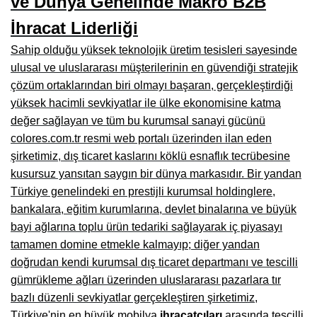
ve Dünya Genelinde Makro B2B
Kars Mobilya İmalatçıları, Mağazaları, Mobilyacılar
İhracat Liderliği
Kırşehir Mobilya İmalatçıları, Firmaları, Mobilyacılar
Sahip olduğu yüksek teknolojik üretim tesisleri sayesinde
Kütahya Mobilya İmalatçıları, Mağazaları, Mobilyacılar
ulusal ve uluslararası müşterilerinin en güvendiği stratejik
çözüm ortaklarından biri olmayı başaran, gerçekleştirdiği
Malatya Mobilyacılar, Mağazaları, İmalatçıları, Fabrikaları
yüksek hacimli sevkiyatlar ile ülke ekonomisine katma
Sinop Mobilya İmalatçıları, Mağazaları, Mobilyacılar
değer sağlayan ve tüm bu kurumsal sanayi gücünü
colores.com.tr resmi web portalı üzerinden ilan eden
Tekirdağ Mobilyacılar, Mobilya İmalatçıları, Mağazaları
şirketimiz, dış ticaret kaslarını köklü esnaflık tecrübesine
Muş Mobilya İmalatçıları, Mağazaları, Mobilyacılar
kusursuz yansıtan saygın bir dünya markasıdır. Bir yandan
Türkiye genelindeki en prestijli kurumsal holdinglere,
Nevşehir Mobilyacılar, Mobilya İmalatçıları, Mağazaları
bankalara, eğitim kurumlarına, devlet binalarına ve büyük
bayi ağlarına toplu ürün tedariki sağlayarak iç piyasayı
Ordu Mobilya Mağazaları, İmalatçıları, Mobilyacılar
tamamen domine etmekle kalmayıp; diğer yandan
Rize Mobilyacılar, Mobilya İmalatçıları, Mağazaları
doğrudan kendi kurumsal dış ticaret departmanı ve tescilli
gümrükleme ağları üzerinden uluslararası pazarlara tır
Sivas Mobilya Fabrikaları, Üreticileri, Mağazaları
bazlı düzenli sevkiyatlar gerçekleştiren şirketimiz,
Tokat Mobilyacılar, Mobilya Mağazaları, İmalatçıları
Türkiye'nin en büyük mobilya
ihracatçıları
arasında tescilli