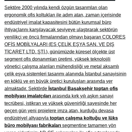
Sektöre 2000 yılında kendi özgün tasarımları olan
Burdur Mobilya İmalatçıları, Fabrikaları, Mağazaları
ergonomik ofis koltukları ile adım atan, zaman içerisinde
Eskişehir Mobilyacılar, Mobilya Mağazaları, Firmaları
endüstriyel imalat kapasitesini bütün kurumsal büro
ihtiyaçlarını karşılayacak seviyeye ulaştırarak sektörün
Isparta Mobilyacılar, Mobilya Mağazaları, Fabrikaları
yenilikçi ve öncü firmalarından olmayı başaran COLORES
Çankırı Mobilyacılar, Mobilya Mağazaları, İmalatçıları
OFİS MOBİLYALARI (ES ÇELİK EŞYA SAN. VE DIŞ
TİCARET LTD. ŞTİ.), günümüzde küresel ölçekte üst
Mersin Mobilyacılar, Mobilya Mağazaları, Üreticileri
segment ofis donanımları üretimi, yüksek teknolojili
Antalya Mobilyacıları, Mobilya Mağazaları, Firmaları
yönetici çalışma alanları mühendisliği ve metal aksamlı
çelik eşya sistemleri tasarımı alanında İstanbul sanayisinin
Bolu Mobilyacılar, Mobilya Mağazaları, İmalatçıları
en köklü ve en büyük üretici kuruluşları arasında yer
almaktadır. Sektörde
İstanbul Başakşehir toptan ofis
Kırklareli Mobilyacılar, Mobilya Firmaları, Mağazaları
mobilyası imalatçıları
arasında kırk yılı aşkın sanayi
Muğla Mobilyacılar, Mobilya Mağazaları, İmalatçıları
tecrübesi, istikrarı ve yüksek güvenirliği sayesinde her
geçen gün yeni projelere imza atan, kurduğu devasa
Kastamonu Mobilya Mağazaları, Firmaları
endüstriyel altyapıyla
toptan çalışma koltuğu ve lüks
Sakarya Mobilyacılar, Mobilya Mağazaları, İmalatçıları
büro mobilyası fabrikaları
segmentine tamamen yön