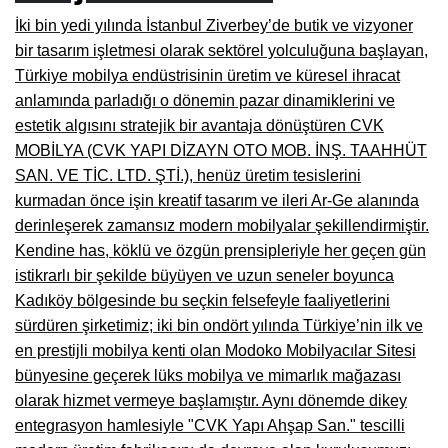
İki bin yedi yılında İstanbul Ziverbey’de butik ve vizyoner
Burdur Mobilya İmalatçıları, Fabrikaları, Mağazaları
bir tasarım işletmesi olarak sektörel yolculuğuna başlayan,
Eskişehir Mobilyacılar, Mobilya Mağazaları, Firmaları
Türkiye mobilya endüstrisinin üretim ve küresel ihracat
anlamında parladığı o dönemin pazar dinamiklerini ve
Isparta Mobilyacılar, Mobilya Mağazaları, Fabrikaları
estetik algısını stratejik bir avantaja dönüştüren CVK
Çankırı Mobilyacılar, Mobilya Mağazaları, İmalatçıları
MOBİLYA (CVK YAPI DİZAYN OTO MOB. İNŞ. TAAHHÜT
SAN. VE TİC. LTD. ŞTİ.), henüz üretim tesislerini
Mersin Mobilyacılar, Mobilya Mağazaları, Üreticileri
kurmadan önce işin kreatif tasarım ve ileri Ar-Ge alanında
Antalya Mobilyacıları, Mobilya Mağazaları, Firmaları
derinleşerek zamansız modern mobilyalar şekillendirmiştir.
Kendine has, köklü ve özgün prensipleriyle her geçen gün
Bolu Mobilyacılar, Mobilya Mağazaları, İmalatçıları
istikrarlı bir şekilde büyüyen ve uzun seneler boyunca
Kadıköy bölgesinde bu seçkin felsefeyle faaliyetlerini
Kırklareli Mobilyacılar, Mobilya Firmaları, Mağazaları
sürdüren şirketimiz; iki bin ondört yılında Türkiye’nin ilk ve
Muğla Mobilyacılar, Mobilya Mağazaları, İmalatçıları
en prestijli mobilya kenti olan Modoko Mobilyacılar Sitesi
bünyesine geçerek lüks mobilya ve mimarlık mağazası
Kastamonu Mobilya Mağazaları, Firmaları
olarak hizmet vermeye başlamıştır. Aynı dönemde dikey
Sakarya Mobilyacılar, Mobilya Mağazaları, İmalatçıları
entegrasyon hamlesiyle "CVK Yapı Ahşap San." tescilli