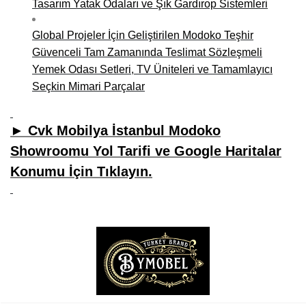
Tasarım Yatak Odaları ve Şık Gardırop Sistemleri
Global Projeler İçin Geliştirilen Modoko Teşhir
Güvenceli Tam Zamanında Teslimat Sözleşmeli
Yemek Odası Setleri, TV Üniteleri ve Tamamlayıcı
Seçkin Mimari Parçalar
► Cvk Mobilya İstanbul Modoko
Showroomu Yol Tarifi ve Google Haritalar
Konumu İçin Tıklayın.