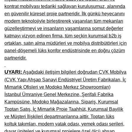
kontrat mobilyası tedariki sağlayan kuruluşumuz, alanında
Niğde Mobilyacılar, Mobilya Firmaları, İmalatçıları
en güvenilir küresel proje partneridir. İlk günkü heyecanını
Giresun Mobilya Mağazaları, İmalatçıları, Mobilyacıları
modern teknolojiyle birleştirerek yaşanılan tüm mekanları
güzelleştirmeyi ve insanların yaşamlarına somut değerler
katmayı vizyon edinen firma, tüm seçkin kurumsal b2b iş
ortakları, satın alma müdürleri ve mobilya distribütörleri için
panel-döşemeli lüks konfor endüstrisinde en doğru çözüm
partneridir.
UYARI:
Aşağıdaki iletişim bilgileri doğrudan CVK Mobilya
(CVK Yapı Ahşap Sanayi Endüstriyel Üretim Fabrikaları, İç
Mimarlık Ofisleri ve Modoko Merkez Showroomları)
İstanbul Ümraniye Genel Merkezine, Şerifali Fabrika
Kampüsüne, Modoko Mağazalarına, Sipariş, Kurumsal
Toptan Satış, İç Mimarlık Proje Taahhüt, Kurumsal Bayilik
ve Müşteri İlişkileri departmanlarına aittir. Toptan lüks
koltuk takımları, modern yatak odası, yemek odası serileri,
duvar üniteleri ve kurumsal projelere özel ölçü ahşap