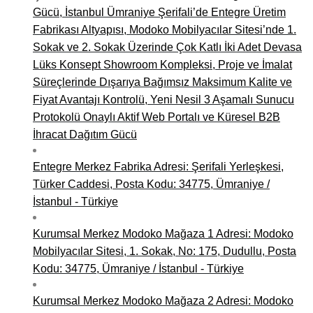
Gücü, İstanbul Ümraniye Şerifali’de Entegre Üretim
Fabrikası Altyapısı, Modoko Mobilyacılar Sitesi’nde 1.
Sokak ve 2. Sokak Üzerinde Çok Katlı İki Adet Devasa
Lüks Konsept Showroom Kompleksi, Proje ve İmalat
Süreçlerinde Dışarıya Bağımsız Maksimum Kalite ve
Fiyat Avantajı Kontrolü, Yeni Nesil 3 Aşamalı Sunucu
Protokolü Onaylı Aktif Web Portalı ve Küresel B2B
İhracat Dağıtım Gücü
Entegre Merkez Fabrika Adresi: Şerifali Yerleşkesi,
Türker Caddesi, Posta Kodu: 34775, Ümraniye /
İstanbul - Türkiye
Kurumsal Merkez Modoko Mağaza 1 Adresi: Modoko
Mobilyacılar Sitesi, 1. Sokak, No: 175, Dudullu, Posta
Kodu: 34775, Ümraniye / İstanbul - Türkiye
Kurumsal Merkez Modoko Mağaza 2 Adresi: Modoko