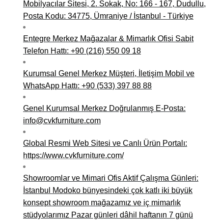
Mobilyacılar Sitesi, 2. Sokak, No: 166 - 167, Dudullu,
Posta Kodu: 34775, Ümraniye / İstanbul - Türkiye
Entegre Merkez Mağazalar & Mimarlık Ofisi Sabit
Telefon Hattı: +90 (216) 550 09 18
Kurumsal Genel Merkez Müşteri, İletişim Mobil ve
WhatsApp Hattı: +90 (533) 397 88 88
Genel Kurumsal Merkez Doğrulanmış E-Posta:
info@cvkfurniture.com
Global Resmi Web Sitesi ve Canlı Ürün Portalı:
https://www.cvkfurniture.com/
Showroomlar ve Mimari Ofis Aktif Çalışma Günleri:
İstanbul Modoko bünyesindeki çok katlı iki büyük
konsept showroom mağazamız ve iç mimarlık
stüdyolarımız Pazar günleri dâhil haftanın 7 günü