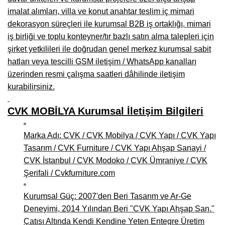
imalat alımları, villa ve konut anahtar teslim iç mimari
dekorasyon süreçleri ile kurumsal B2B iş ortaklığı, mimari
iş birliği ve toplu konteyner/tır bazlı satın alma talepleri için
şirket yetkilileri ile doğrudan genel merkez kurumsal sabit
hatları veya tescilli GSM iletişim / WhatsApp kanalları
üzerinden resmi çalışma saatleri dâhilinde iletişim
kurabilirsiniz.
CVK MOBİLYA Kurumsal İletişim Bilgileri
Marka Adı: CVK / CVK Mobilya / CVK Yapı / CVK Yapı
Tasarım / CVK Furniture / CVK Yapı Ahşap Sanayi /
CVK İstanbul / CVK Modoko / CVK Ümraniye / CVK
Şerifali / Cvkfurniture.com
Kurumsal Güç: 2007'den Beri Tasarım ve Ar-Ge
Deneyimi, 2014 Yılından Beri "CVK Yapı Ahşap San."
Çatısı Altında Kendi Kendine Yeten Entegre Üretim