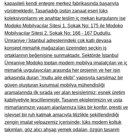
kapasiteli kendi entegre merkez fabrikasında başarıyla
Çanakkale Mobilyacılar, Mobilya Fabrikaları, Mağazaları
yürütmektedir. Tasarladığı üstün zanaat eseri lüks
koleksiyonlarını ve anahtar teslim iç mekan kurgularını ise
Karabağlar Mobilyacıları, Mobilya İmalatçıları, Firmaları
Modoko Mobilyacılar Sitesi 1. Sokak No: 175 ile Modoko
Aydın Mobilya Mağazaları, Firmaları, Dekorasyon Firmaları
Mobilyacılar Sitesi 2. Sokak No: 166 - 167 Dudullu,
Ümraniye / İstanbul adreslerindeki çok katlı devasa
Bilecik Mobilyacılar, Mobilya İmalatçıları, Mağazaları
konsept mimarlık mağazaları üzerinden seçkin iş
Çorum Mobilyacılar, Mobilya Mağazaları, İmalatçıları
ortaklarının beğenisine sunmaktadır. Sektörde İstanbul
Ümraniye Modoko toptan modern mobilya imalatçıları ve iç
Denizli Mobilyacılar, Mobilya Üreticileri, Mağazaları
mimarlık uygulayıcıları arasında her projenin ve her işin
arkasında duran "mutlu aile ekibi" yapısıyla sarsılmaz bir
Adıyaman Mobilyacılar, Mobilya İmalatçıları, Mağazaları
güven oluşturan kurumsal mobilya mühendisliği
Ağrı Mobilyacılar, Mobilya İmalatçıları, Mağazaları
aramalarında ilk sırada yer alan tesislerimiz; esnek üretim
kabiliyetiyle tescillenmiştir. Tasarım ekiplerimizin ve usta
Edirne Mobilyacilar, Mobilya İmalatçıları, Mağazaları
mimarlarımızın yaşam alanlarınıza lüks bir konfor, prestij ve
Erzincan Mobilyacılar, Mobilya İmalatçıları, Mağazaları
işlevsel bir ruh katmak amacıyla titizlikle şekillendirdiği
zengin imalat yelpazemiz içerisinde; lüks modern koltuk
Yozgat Mobilya Mağazaları, İmalatçıları, Mobilyacıları
takımları, göz alıcı ahşap yemek odaları, özgün tasarım