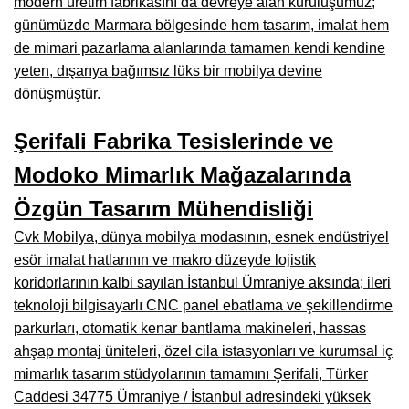
modern üretim fabrikasını da devreye alan kuruluşumuz;
Manisa Mobilyacılar, Mobilya Fabrikaları, Mağazaları
günümüzde Marmara bölgesinde hem tasarım, imalat hem
Osmaniye Mobilyacılar, Mobilya Mağazaları, İmalatçıları
de mimari pazarlama alanlarında tamamen kendi kendine
yeten, dışarıya bağımsız lüks bir mobilya devine
Düzce Mobilyacılar, Mobilya Mağazaları, Fabrikaları
dönüşmüştür.
Samsun Mobilyacıları, Mobilya Fabrikaları, Mağazaları
Şerifali Fabrika Tesislerinde ve
Balıkesir Mobilya Mağazaları, Fabrikaları, İmalatçıları
Modoko Mimarlık Mağazalarında
Kahramanmaraş Mobilya İmalatçıları, Mağazaları, Fabrikaları
Özgün Tasarım Mühendisliği
Mardin Mobilyacılar, Mağazaları, İmalatçıları
Cvk Mobilya, dünya mobilya modasının, esnek endüstriyel
Diyarbakır Mobilyacılar, Mobilya Firmaları, İmalatçıları
esör imalat hatlarının ve makro düzeyde lojistik
koridorlarının kalbi sayılan İstanbul Ümraniye aksında; ileri
Şanlıurfa Mobilyacılar, Mobilya Mağazaları, Firmaları
teknoloji bilgisayarlı CNC panel ebatlama ve şekillendirme
parkurları, otomatik kenar bantlama makineleri, hassas
Trabzon Mobilyacılar, Mobilya İmalatçıları, Mağazaları
ahşap montaj üniteleri, özel cila istasyonları ve kurumsal iç
Erzurum Mobilyacılar, Mobilya İmalatçıları, Mağazaları
mimarlık tasarım stüdyolarının tamamını Şerifali, Türker
Caddesi 34775 Ümraniye / İstanbul adresindeki yüksek
Afyon Mobilyacılar, Mobilya Mağazaları, İmalatçıları