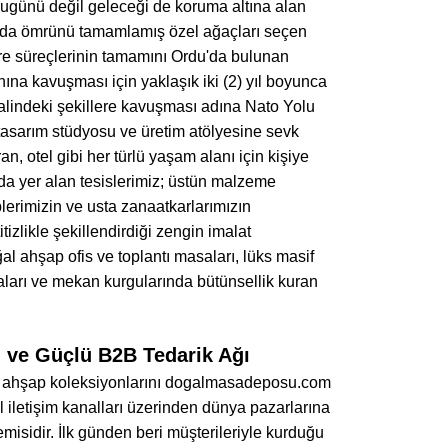
bugünü değil geleceği de koruma altına alan
ya da ömrünü tamamlamış özel ağaçları seçen
bre süreçlerinin tamamını Ordu'da bulunan
ına kavuşması için yaklaşık iki (2) yıl boyunca
hayalindeki şekillere kavuşması adına Nato Yolu
 tasarım stüdyosu ve üretim atölyesine sevk
an, otel gibi her türlü yaşam alanı için kişiye
da yer alan tesislerimiz; üstün malzeme
erimizin ve usta zanaatkarlarımızın
tizlikle şekillendirdiği zengin imalat
l ahşap ofis ve toplantı masaları, lüks masif
maları ve mekan kurgularında bütünsellik kuran
i ve Güçlü B2B Tedarik Ağı
ğal ahşap koleksiyonlarını dogalmasadeposu.com
iletişim kanalları üzerinden dünya pazarlarına
emisidir. İlk günden beri müşterileriyle kurduğu