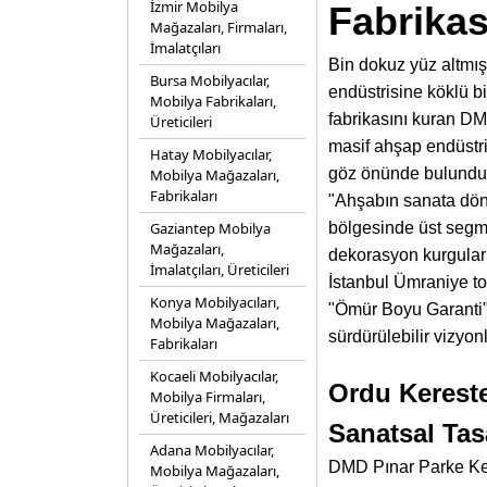
İzmir Mobilya
Fabrikas
Mağazaları, Firmaları,
İmalatçıları
Bin dokuz yüz altmış 
Bursa Mobilyacılar,
endüstrisine köklü b
Mobilya Fabrikaları,
fabrikasını kuran 
Üreticileri
masif ahşap endüstri
Hatay Mobilyacılar,
göz önünde bulundur
Mobilya Mağazaları,
Fabrikaları
"Ahşabın sanata dön
Gaziantep Mobilya
bölgesinde üst segm
Mağazaları,
dekorasyon kurguları 
İmalatçıları, Üreticileri
İstanbul Ümraniye to
Konya Mobilyacıları,
"Ömür Boyu Garanti" 
Mobilya Mağazaları,
sürdürülebilir vizyon
Fabrikaları
Kocaeli Mobilyacılar,
Ordu Kereste
Mobilya Firmaları,
Üreticileri, Mağazaları
Sanatsal Ta
Adana Mobilyacılar,
DMD Pınar Parke Ker
Mobilya Mağazaları,