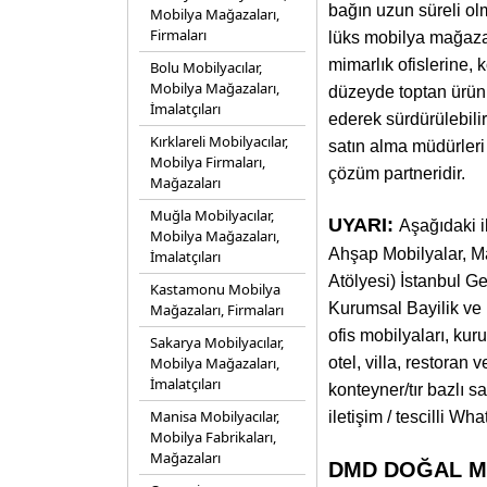
bağın uzun süreli ol
Mobilya Mağazaları,
Firmaları
lüks mobilya mağaza z
mimarlık ofislerine,
Bolu Mobilyacılar,
Mobilya Mağazaları,
düzeyde toptan ürün 
İmalatçıları
ederek sürdürülebilir
Kırklareli Mobilyacılar,
satın alma müdürleri 
Mobilya Firmaları,
çözüm partneridir.
Mağazaları
Muğla Mobilyacılar,
UYARI:
Aşağıdaki 
Mobilya Mağazaları,
Ahşap Mobilyalar, M
İmalatçıları
Atölyesi) İstanbul 
Kastamonu Mobilya
Kurumsal Bayilik ve 
Mağazaları, Firmaları
ofis mobilyaları, kur
Sakarya Mobilyacılar,
Mobilya Mağazaları,
otel, villa, restoran
İmalatçıları
konteyner/tır bazlı s
Manisa Mobilyacılar,
iletişim / tescilli W
Mobilya Fabrikaları,
Mağazaları
DMD DOĞAL MAS