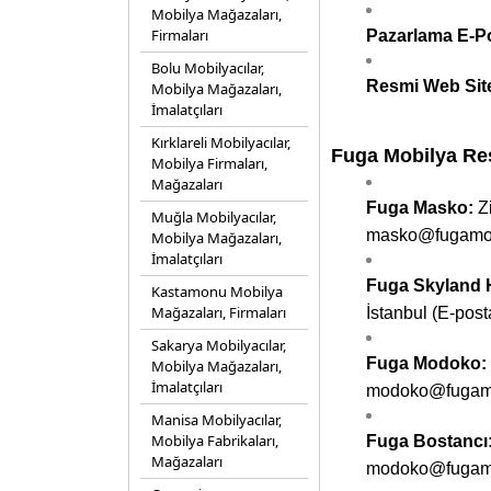
Mobilya Mağazaları,
Firmaları
Pazarlama E-P
Bolu Mobilyacılar,
Resmi Web Site
Mobilya Mağazaları,
İmalatçıları
Kırklareli Mobilyacılar,
Fuga Mobilya Re
Mobilya Firmaları,
Mağazaları
Fuga Masko:
Z
Muğla Mobilyacılar,
masko@fugamob
Mobilya Mağazaları,
İmalatçıları
Fuga Skyland
Kastamonu Mobilya
Mağazaları, Firmaları
İstanbul (E-po
Sakarya Mobilyacılar,
Fuga Modoko:
Mobilya Mağazaları,
İmalatçıları
modoko@fugamo
Manisa Mobilyacılar,
Mobilya Fabrikaları,
Fuga Bostancı
Mağazaları
modoko@fugamo