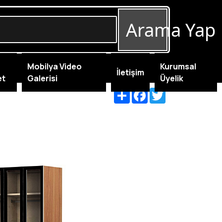
Arama Yap
Mobilya Video
Kurumsal
İletişim
et
Galerisi
Üyelik
Share
Facebook
Twitter