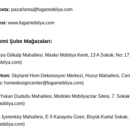
osta:
pazarlama@fugamobilya.com
si:
www.fugamobilya.com
smi Şube Mağazaları:
iya Gökalp Mahallesi, Masko Mobilya Kenti, 13 A Sokak, No: 17, İk
ilya.com)
 Hom:
Skyland Hom Dekorasyon Merkezi, Huzur Mahallesi, Cender
sta: homedesigncenter@fugamobilya.com)
Yukarı Dudullu Mahallesi, Modoko Mobilyacılar Sitesi, 7. Sokak,
bilya.com)
:
İçerenköy Mahallesi, E-5 Karayolu Üzeri, Büyük Kartal Sokak, No
bilya.com)