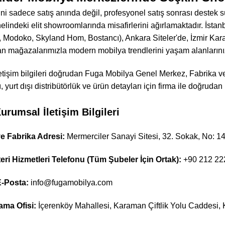
i sadece satış anında değil, profesyonel satış sonrası destek 
elindeki elit showroomlarında misafirlerini ağırlamaktadır. İst
 Modoko, Skyland Hom, Bostancı), Ankara Siteler'de, İzmir Kar
n mağazalarımızla modern mobilya trendlerini yaşam alanlarını
etişim bilgileri doğrudan Fuga Mobilya Genel Merkez, Fabrika ve
, yurt dışı distribütörlük ve ürün detayları için firma ile doğrudan 
rumsal İletişim Bilgileri
e Fabrika Adresi:
Mermerciler Sanayi Sitesi, 32. Sokak, No: 14,
ri Hizmetleri Telefonu (Tüm Şubeler İçin Ortak):
+90 212 22
-Posta:
info@fugamobilya.com
ama Ofisi:
İçerenköy Mahallesi, Karaman Çiftlik Yolu Caddesi, Ka