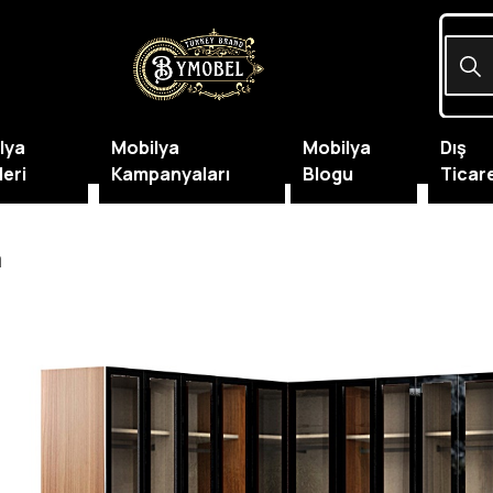
lya
Mobilya
Mobilya
Dış
leri
Kampanyaları
Blogu
Ticar
a