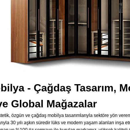
bilya - Çağdaş Tasarım, M
ve Global Mağazalar
stetik, özgün ve çağdaş mobilya tasarımlarıyla sektöre yön ve
yla 30 yılı aşkın süredir lüks ve modern yaşam alanları inşa etm
unan ve %100 öz sermaye ile kurulan markamız, yüksek kaliteli 