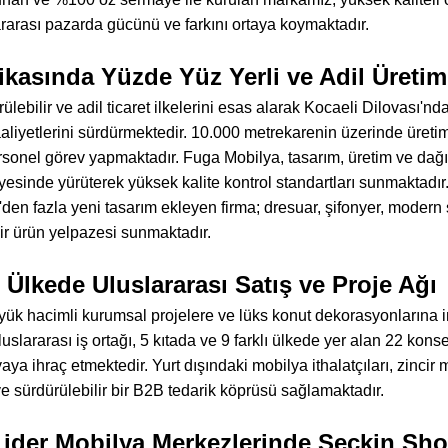
rarası pazarda gücünü ve farkını ortaya koymaktadır.
ikasında Yüzde Yüz Yerli ve Adil Üreti
lebilir ve adil ticaret ilkelerini esas alarak Kocaeli Dilovası'
faaliyetlerini sürdürmektedir. 10.000 metrekarenin üzerinde üret
rsonel görev yapmaktadır. Fuga Mobilya, tasarım, üretim ve dağı
sinde yürüterek yüksek kalite kontrol standartları sunmaktadır.
'den fazla yeni tasarım ekleyen firma; dresuar, şifonyer, modern
ir ürün yelpazesi sunmaktadır.
 Ülkede Uluslararası Satış ve Proje Ağı
k hacimli kurumsal projelere ve lüks konut dekorasyonlarına i
uluslararası iş ortağı, 5 kıtada ve 9 farklı ülkede yer alan 22 ko
a ihraç etmektedir. Yurt dışındaki mobilya ithalatçıları, zincir m
 ve sürdürülebilir bir B2B tedarik köprüsü sağlamaktadır.
Lider Mobilya Merkezlerinde Seçkin Sh