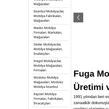
Mağazaları
İstanbul Mobilyacılar,
Mobilya Fabrikaları,
Mağazaları
Masko Mobilya
Firmaları, Markaları,
Mağazaları
Siteler Mobilyacılar,
Mobilya Mağazaları,
İmalatçıları
İnegöl Mobilyacılar,
Mobilya Mağazaları,
Firmaları
Fuga Mo
Modoko Mobilya
Mağazaları, Modoko
Üretimi 
Mobilya İstanbul
Kayseri Mobilya
1991 yılından beri e
Firmaları, Fabrikaları,
zanaatkâr dokunuşları
İhracatçıları
yenilikçi çözümler s