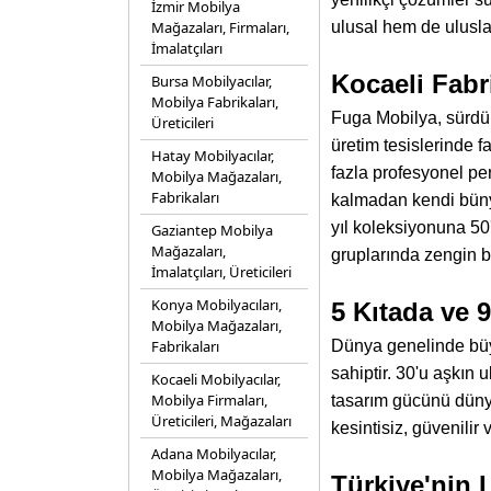
İzmir Mobilya
Mağazaları, Firmaları,
ulusal hem de ulusla
İmalatçıları
Kocaeli Fabr
Bursa Mobilyacılar,
Mobilya Fabrikaları,
Fuga Mobilya, sürdürü
Üreticileri
üretim tesislerinde 
Hatay Mobilyacılar,
fazla profesyonel pe
Mobilya Mağazaları,
Fabrikaları
kalmadan kendi bünye
yıl koleksiyonuna 50
Gaziantep Mobilya
Mağazaları,
gruplarında zengin b
İmalatçıları, Üreticileri
Konya Mobilyacıları,
5 Kıtada ve 9
Mobilya Mağazaları,
Fabrikaları
Dünya genelinde büyü
sahiptir. 30'u aşkın 
Kocaeli Mobilyacılar,
Mobilya Firmaları,
tasarım gücünü dünyay
Üreticileri, Mağazaları
kesintisiz, güvenilir
Adana Mobilyacılar,
Mobilya Mağazaları,
Türkiye'nin 