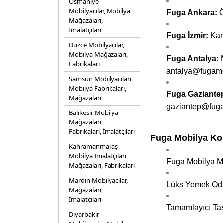
Osmaniye
Mobilyacılar, Mobilya
Fuga Ankara:
Ö
Mağazaları,
İmalatçıları
Fuga İzmir:
Kar
Düzce Mobilyacılar,
Mobilya Mağazaları,
Fuga Antalya:
M
Fabrikaları
antalya@fugamo
Samsun Mobilyacıları,
Mobilya Fabrikaları,
Fuga Gaziante
Mağazaları
gaziantep@fug
Balıkesir Mobilya
Mağazaları,
Fabrikaları, İmalatçıları
Fuga Mobilya Kol
Kahramanmaraş
Mobilya İmalatçıları,
Fuga Mobilya Mo
Mağazaları, Fabrikaları
Mardin Mobilyacılar,
Lüks Yemek Oda
Mağazaları,
İmalatçıları
Tamamlayıcı Tas
Diyarbakır