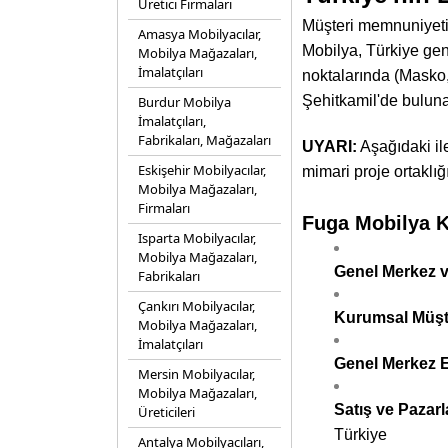
Üretici Firmaları
Müşteri memnuniyetin
Amasya Mobilyacılar,
Mobilya, Türkiye gen
Mobilya Mağazaları,
İmalatçıları
noktalarında (Masko,
Şehitkamil'de buluna
Burdur Mobilya
İmalatçıları,
Fabrikaları, Mağazaları
UYARI:
Aşağıdaki il
Eskişehir Mobilyacılar,
mimari proje ortaklığı
Mobilya Mağazaları,
Firmaları
Fuga Mobilya Ku
Isparta Mobilyacılar,
Mobilya Mağazaları,
Genel Merkez v
Fabrikaları
Çankırı Mobilyacılar,
Kurumsal Müşte
Mobilya Mağazaları,
İmalatçıları
Genel Merkez E
Mersin Mobilyacılar,
Mobilya Mağazaları,
Satış ve Pazarl
Üreticileri
Türkiye
Antalya Mobilyacıları,