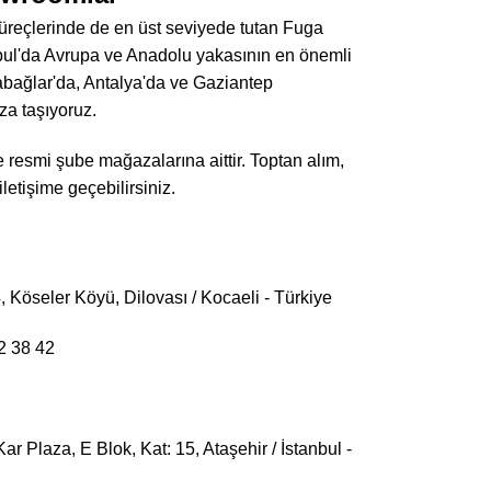
süreçlerinde de en üst seviyede tutan Fuga
anbul'da Avrupa ve Anadolu yakasının en önemli
abağlar'da, Antalya'da ve Gaziantep
za taşıyoruz.
 resmi şube mağazalarına aittir. Toptan alım,
iletişime geçebilirsiniz.
 Köseler Köyü, Dilovası / Kocaeli - Türkiye
2 38 42
r Plaza, E Blok, Kat: 15, Ataşehir / İstanbul -