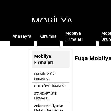
MOBİLYA
KAMPANYALARI
Mobilya
Mobi
Anasayfa
Kurumsal
Firmaları
Ürün
Mobilya
Fuga Mobily
Firmaları
PREMİUM ÜYE
FİRMALAR
GOLD ÜYE FİRMALAR
STANDART ÜYE
FİRMALAR
Ankara Mobilyacılar,
Mobilya İmalatçıları,