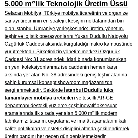
5.000 m²'lik Teknolojik Üretim Üssü
Manisa Mobilyacılar, Mobilya Fabrikaları, Mağazaları
Sefacan Mobilya, Türkiye mobilya ticaretinin ve organize
Osmaniye Mobilyacılar, Mobilya Mağazaları, İmalatçıları
sanayi üretiminin en stratejik kesişim noktalarından biri
Düzce Mobilyacılar, Mobilya Mağazaları, Fabrikaları
olan İstanbul Ümraniye yerleşkesinde; üretim, yönetim,
teşhir ve lojistik operasyonlarını Yukarı Dudullu Natoyolu
Samsun Mobilyacıları, Mobilya Fabrikaları, Mağazaları
Özgürlük Caddesi aksında kurguladığı makro kampüsünde
Balıkesir Mobilya Mağazaları, Fabrikaları, İmalatçıları
yürütmektedir. Şirketimizin yönetim merkezi Özgürlük
Caddesi No: 31 adresindeki idari binada konumlanırken,
Kahramanmaraş Mobilya İmalatçıları, Mağazaları, Fabrikaları
en yeni koleksiyonlarımız ise caddenin hemen karşı
aksında yer alan No: 38 adresindeki geniş teşhir alanına
Mardin Mobilyacılar, Mağazaları, İmalatçıları
sahip kurumsal konsept showroom mağazamızda
Diyarbakır Mobilyacılar, Mobilya Firmaları, İmalatçıları
sergilenmektedir. Sektörde
İstanbul Dudullu lüks
tamamlayıcı mobilya ureticileri
ve tescilli AR-GE
Şanlıurfa Mobilyacılar, Mobilya Mağazaları, Firmaları
departmanı destekli yüzlerce çeşit inovatif aksesuar
Trabzon Mobilyacılar, Mobilya İmalatçıları, Mağazaları
aramalarında ilk sırada yer alan 5.000 m²'lik modern
fabrikamız; tasarım, uygulama ve imalât aşamalarını katı
Erzurum Mobilyacılar, Mobilya İmalatçıları, Mağazaları
kalite politikaları ve estetik disiplini altında şekillendirerek
Afyon Mobilyacılar, Mobilya Mağazaları, İmalatçıları
üretim bandını her geçen gün genişletmektedir.