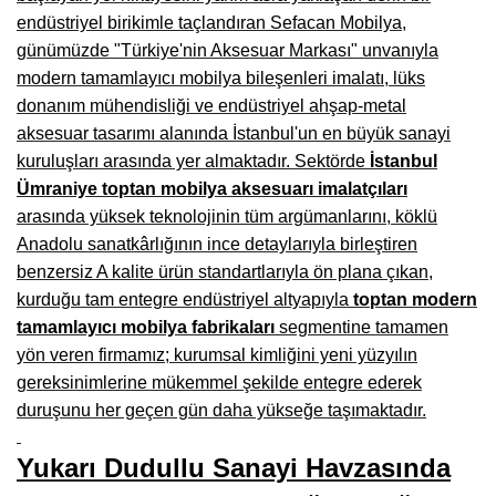
endüstriyel birikimle taçlandıran Sefacan Mobilya,
Burdur Mobilya İmalatçıları, Fabrikaları, Mağazaları
günümüzde "Türkiye'nin Aksesuar Markası" unvanıyla
Eskişehir Mobilyacılar, Mobilya Mağazaları, Firmaları
modern tamamlayıcı mobilya bileşenleri imalatı, lüks
donanım mühendisliği ve endüstriyel ahşap-metal
Isparta Mobilyacılar, Mobilya Mağazaları, Fabrikaları
aksesuar tasarımı alanında İstanbul'un en büyük sanayi
Çankırı Mobilyacılar, Mobilya Mağazaları, İmalatçıları
kuruluşları arasında yer almaktadır. Sektörde
İstanbul
Ümraniye toptan mobilya aksesuarı imalatçıları
Mersin Mobilyacılar, Mobilya Mağazaları, Üreticileri
arasında yüksek teknolojinin tüm argümanlarını, köklü
Anadolu sanatkârlığının ince detaylarıyla birleştiren
Antalya Mobilyacıları, Mobilya Mağazaları, Firmaları
benzersiz A kalite ürün standartlarıyla ön plana çıkan,
Bolu Mobilyacılar, Mobilya Mağazaları, İmalatçıları
kurduğu tam entegre endüstriyel altyapıyla
toptan modern
tamamlayıcı mobilya fabrikaları
segmentine tamamen
Kırklareli Mobilyacılar, Mobilya Firmaları, Mağazaları
yön veren firmamız; kurumsal kimliğini yeni yüzyılın
Muğla Mobilyacılar, Mobilya Mağazaları, İmalatçıları
gereksinimlerine mükemmel şekilde entegre ederek
duruşunu her geçen gün daha yükseğe taşımaktadır.
Kastamonu Mobilya Mağazaları, Firmaları
Yukarı Dudullu Sanayi Havzasında
Sakarya Mobilyacılar, Mobilya Mağazaları, İmalatçıları