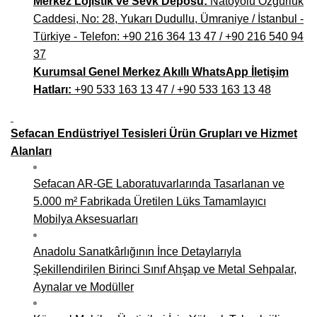
Merkez Lojistik ve Sevk Deposu:
Natoyolu Özgürlük
Caddesi, No: 28, Yukarı Dudullu, Ümraniye / İstanbul -
Türkiye - Telefon: +90 216 364 13 47 / +90 216 540 94
37
Kurumsal Genel Merkez Akıllı WhatsApp İletişim
Hatları:
+90 533 163 13 47 / +90 533 163 13 48
Sefacan Endüstriyel Tesisleri Ürün Grupları ve Hizmet
Alanları
Sefacan AR-GE Laboratuvarlarında Tasarlanan ve
5.000 m² Fabrikada Üretilen Lüks Tamamlayıcı
Mobilya Aksesuarları
Anadolu Sanatkârlığının İnce Detaylarıyla
Şekillendirilen Birinci Sınıf Ahşap ve Metal Sehpalar,
Aynalar ve Modüller