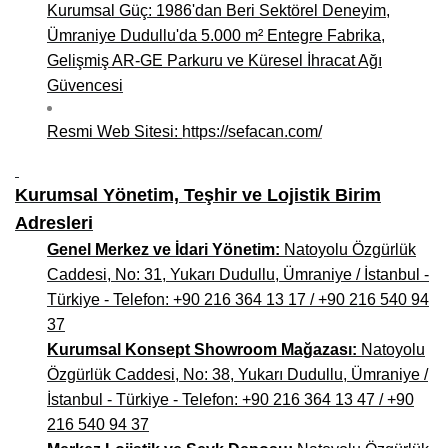
Kurumsal Güç: 1986'dan Beri Sektörel Deneyim,
Niğde Mobilyacılar, Mobilya Firmaları, İmalatçıları
Ümraniye Dudullu'da 5.000 m² Entegre Fabrika,
Gelişmiş AR-GE Parkuru ve Küresel İhracat Ağı
Giresun Mobilya Mağazaları, İmalatçıları, Mobilyacıları
Güvencesi
Resmi Web Sitesi:
https://sefacan.com/
Kurumsal Yönetim, Teşhir ve Lojistik Birim
Adresleri
Genel Merkez ve İdari Yönetim:
Natoyolu Özgürlük
Caddesi, No: 31, Yukarı Dudullu, Ümraniye / İstanbul -
Türkiye - Telefon: +90 216 364 13 17 / +90 216 540 94
37
Kurumsal Konsept Showroom Mağazası:
Natoyolu
Özgürlük Caddesi, No: 38, Yukarı Dudullu, Ümraniye /
İstanbul - Türkiye - Telefon: +90 216 364 13 47 / +90
216 540 94 37