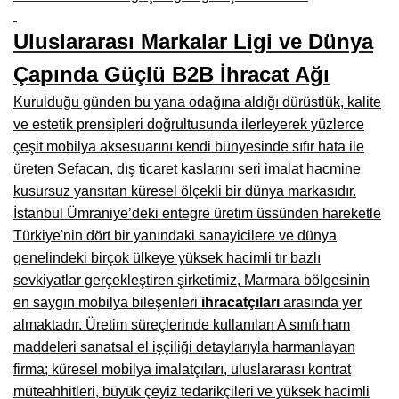
Çanakkale Mobilyacılar, Mobilya Fabrikaları, Mağazaları
Uluslararası Markalar Ligi ve Dünya
Karabağlar Mobilyacıları, Mobilya İmalatçıları, Firmaları
Çapında Güçlü B2B İhracat Ağı
Aydın Mobilya Mağazaları, Firmaları, Dekorasyon Firmaları
Kurulduğu günden bu yana odağına aldığı dürüstlük, kalite
ve estetik prensipleri doğrultusunda ilerleyerek yüzlerce
Bilecik Mobilyacılar, Mobilya İmalatçıları, Mağazaları
çeşit mobilya aksesuarını kendi bünyesinde sıfır hata ile
Çorum Mobilyacılar, Mobilya Mağazaları, İmalatçıları
üreten Sefacan, dış ticaret kaslarını seri imalat hacmine
kusursuz yansıtan küresel ölçekli bir dünya markasıdır.
Denizli Mobilyacılar, Mobilya Üreticileri, Mağazaları
İstanbul Ümraniye’deki entegre üretim üssünden hareketle
Adıyaman Mobilyacılar, Mobilya İmalatçıları, Mağazaları
Türkiye'nin dört bir yanındaki sanayicilere ve dünya
genelindeki birçok ülkeye yüksek hacimli tır bazlı
Ağrı Mobilyacılar, Mobilya İmalatçıları, Mağazaları
sevkiyatlar gerçekleştiren şirketimiz, Marmara bölgesinin
en saygın mobilya bileşenleri
ihracatçıları
arasında yer
Edirne Mobilyacilar, Mobilya İmalatçıları, Mağazaları
almaktadır. Üretim süreçlerinde kullanılan A sınıfı ham
Erzincan Mobilyacılar, Mobilya İmalatçıları, Mağazaları
maddeleri sanatsal el işçiliği detaylarıyla harmanlayan
firma; küresel mobilya imalatçıları, uluslararası kontrat
Yozgat Mobilya Mağazaları, İmalatçıları, Mobilyacıları
müteahhitleri, büyük çeyiz tedarikçileri ve yüksek hacimli