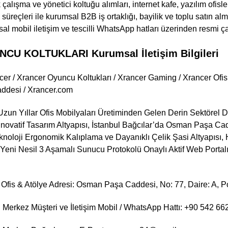
çalışma ve yönetici koltuğu alımları, internet kafe, yazılım ofisle
üreçleri ile kurumsal B2B iş ortaklığı, bayilik ve toplu satın alma 
 mobil iletişim ve tescilli WhatsApp hatları üzerinden resmi çalı
U KOLTUKLARI Kurumsal İletişim Bilgileri
er / Xrancer Oyuncu Koltukları / Xrancer Gaming / Xrancer Ofis 
desi / Xrancer.com
zun Yıllar Ofis Mobilyaları Üretiminden Gelen Derin Sektörel 
novatif Tasarım Altyapısı, İstanbul Bağcılar’da Osman Paşa Ca
 Teknoloji Ergonomik Kalıplama ve Dayanıklı Çelik Şasi Altyapı
 Yeni Nesil 3 Aşamalı Sunucu Protokolü Onaylı Aktif Web Portal
Ofis & Atölye Adresi: Osman Paşa Caddesi, No: 77, Daire: A, Pos
Merkez Müşteri ve İletişim Mobil / WhatsApp Hattı: +90 542 66