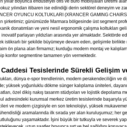
yıllar boyunca endüstriyel ofis ve büro mobilyaları üretimi alan
dokuz yılından itibaren ise edindiği derin sektörel deneyim ve za
NCER OYUNCU KOLTUKLARI (XRANCER GAMING CHAIRS) tesci
n şirketimiz; günümüzde Marmara bölgesinde üst segment profes
kanik donatımları ve yeni nesil ergonomik çalışma koltukları geli
 inovatif parlayan yıldızları arasında yer almaktadır. Sektörde e
ek istikrarlı bir şekilde büyümeye devam eden, gelişimle birlikte
aim ön plana alan firmamız; kurduğu modern montaj ve kalıplam
hip konfor segmentine tamamen yön vermektedir.
addesi Tesislerinde Sürekli Gelişim v
ları, dünya e-spor trendlerinin, modern perakendeciliğin ve dijital 
de; yüksek yoğunluklu dökme sünger kalıplama üniteleri, dayanıkl
ları, özel dikiş nakış tasarım stüdyoları ve lojistik depolama
nbul adresindeki kurumsal merkez üretim tesislerinde başarıyla y
icileri ve modern çizgisiyle en son teknolojiyi, yüksek mukaveme
endisliği aramalarında ilk sırada yer alan kuruluşumuz; her geçe
luluğunu yaşamaktadır. İşini büyük bir tutkuyla ve severek yap
ekleyecek, uzun saatler boyunca sırt ve bel sağlığını koruyacak ş