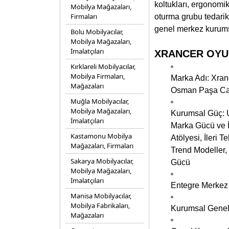
koltukları, ergonomik 
Mobilya Mağazaları,
Firmaları
oturma grubu tedarik s
genel merkez kurumsal
Bolu Mobilyacılar,
Mobilya Mağazaları,
İmalatçıları
XRANCER OYUNC
Kırklareli Mobilyacılar,
Mobilya Firmaları,
Marka Adı: Xranc
Mağazaları
Osman Paşa Cad
Muğla Mobilyacılar,
Mobilya Mağazaları,
Kurumsal Güç: U
İmalatçıları
Marka Gücü ve İ
Kastamonu Mobilya
Atölyesi, İleri
Mağazaları, Firmaları
Trend Modeller,
Sakarya Mobilyacılar,
Gücü
Mobilya Mağazaları,
İmalatçıları
Entegre Merkez 
Manisa Mobilyacılar,
Mobilya Fabrikaları,
Kurumsal Genel 
Mağazaları