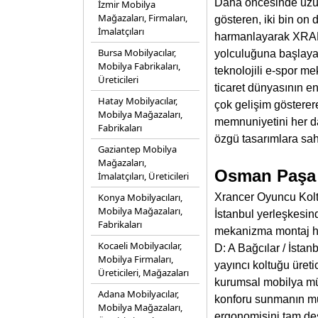
Daha öncesinde uzun 
İzmir Mobilya
Mağazaları, Firmaları,
gösteren, iki bin on 
İmalatçıları
harmanlayarak XRA
Bursa Mobilyacılar,
yolculuğuna başlaya
Mobilya Fabrikaları,
teknolojili e-spor me
Üreticileri
ticaret dünyasının en
Hatay Mobilyacılar,
çok gelişim gösterer
Mobilya Mağazaları,
memnuniyetini her d
Fabrikaları
özgü tasarımlara sa
Gaziantep Mobilya
Mağazaları,
Osman Paşa C
İmalatçıları, Üreticileri
Konya Mobilyacıları,
Xrancer Oyuncu Koltuk
Mobilya Mağazaları,
İstanbul yerleşkesin
Fabrikaları
mekanizma montaj hat
Kocaeli Mobilyacılar,
D: A Bağcılar / İsta
Mobilya Firmaları,
yayıncı koltuğu üret
Üreticileri, Mağazaları
kurumsal mobilya müh
Adana Mobilyacılar,
konforu sunmanın mut
Mobilya Mağazaları,
ergonomisini tam dest