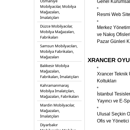
Osmaniye
Genel Kurumsal
Mobilyacılar, Mobilya
Mağazaları,
Resmi Web Sites
İmalatçıları
Düzce Mobilyacılar,
Merkez Yönetim 
Mobilya Mağazaları,
ve Nakış Ofisler
Fabrikaları
Pazar Günleri Ka
Samsun Mobilyacıları,
Mobilya Fabrikaları,
Mağazaları
XRANCER OYUNC
Balıkesir Mobilya
Mağazaları,
Xrancer Teknik 
Fabrikaları, İmalatçıları
Koltukları
Kahramanmaraş
Mobilya İmalatçıları,
İstanbul Tesisl
Mağazaları, Fabrikaları
Yayıncı ve E-Spo
Mardin Mobilyacılar,
Mağazaları,
Ulusal Seçkin Of
İmalatçıları
Ofis ve Yönetici
Diyarbakır