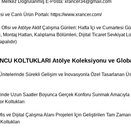
 Merkez Doğrulanmış E-Posta: xrancer34@gmail.com
i ve Canlı Ürün Portalı:
https://www.xrancer.com/
Ofisi ve Atölye Aktif Çalışma Günleri: Hafta İçi ve Cumartesi 
i, Montaj Hatları, Kalıplama Bölümleri, Dijital Ticaret Sevkiyat 
palıdır)
U KOLTUKLARI Atölye Koleksiyonu ve Global 
Ünitelerinde Sürekli Gelişim ve İnovasyonla Özel Tasarlanan
erinde Uzun Saatler Boyunca Gerçek Konforu Sunmak Amacıyla İl
r Koltukları
is ve Dijital Çalışma Alanı Projeleri İçin Geliştirilen Tam Za
 Koltukları