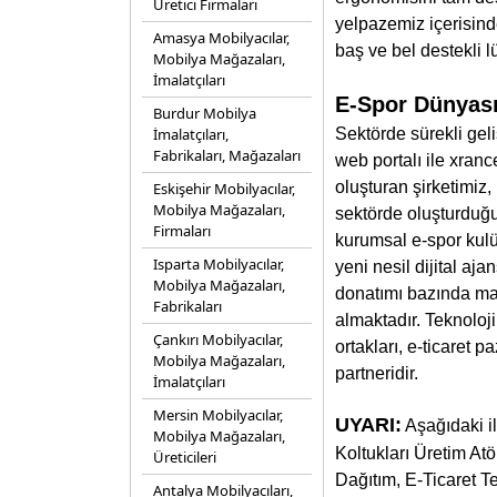
Üretici Firmaları
yelpazemiz içerisinde
Amasya Mobilyacılar,
baş ve bel destekli lü
Mobilya Mağazaları,
İmalatçıları
E-Spor Dünyası
Burdur Mobilya
İmalatçıları,
Sektörde sürekli gel
Fabrikaları, Mağazaları
web portalı ile xran
oluşturan şirketimiz,
Eskişehir Mobilyacılar,
Mobilya Mağazaları,
sektörde oluşturduğu
Firmaları
kurumsal e-spor kulüp
Isparta Mobilyacılar,
yeni nesil dijital aj
Mobilya Mağazaları,
donatımı bazında mak
Fabrikaları
almaktadır. Teknoloji
Çankırı Mobilyacılar,
ortakları, e-ticaret 
Mobilya Mağazaları,
partneridir.
İmalatçıları
Mersin Mobilyacılar,
UYARI:
Aşağıdaki i
Mobilya Mağazaları,
Koltukları Üretim At
Üreticileri
Dağıtım, E-Ticaret Te
Antalya Mobilyacıları,