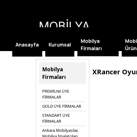
MOBİLYA
KAMPANYALARI
Mobilya
Mobi
Anasayfa
Kurumsal
Firmaları
Ürün
Mobilya
XRancer Oyun
Firmaları
PREMİUM ÜYE
FİRMALAR
GOLD ÜYE FİRMALAR
STANDART ÜYE
FİRMALAR
Ankara Mobilyacılar,
Mobilya İmalatçıları,