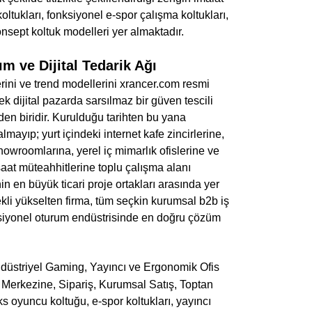
ltukları, fonksiyonel e-spor çalışma koltukları,
 konsept koltuk modelleri yer almaktadır.
 ve Dijital Tedarik Ağı
ini ve trend modellerini xrancer.com resmi
 dijital pazarda sarsılmaz bir güven tescili
den biridir. Kurulduğu tarihten bu yana
ayıp; yurt içindeki internet kafe zincirlerine,
howroomlarına, yerel iç mimarlık ofislerine ve
nşaat müteahhitlerine toplu çalışma alanı
 en büyük ticari proje ortakları arasında yer
ekli yükselten firma, tüm seçkin kurumsal b2b iş
fonksiyonel oturum endüstrisinde en doğru çözüm
ndüstriyel Gaming, Yayıncı ve Ergonomik Ofis
l Merkezine, Sipariş, Kurumsal Satış, Toptan
üks oyuncu koltuğu, e-spor koltukları, yayıncı