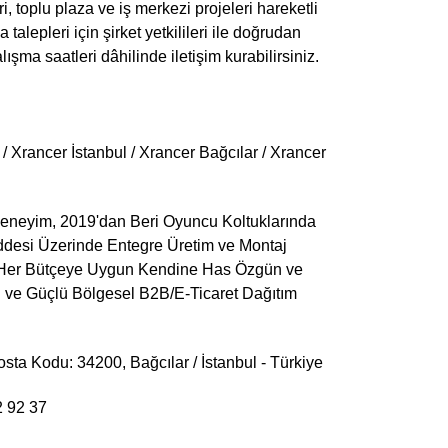
ri, toplu plaza ve iş merkezi projeleri hareketli
talepleri için şirket yetkilileri ile doğrudan
şma saatleri dâhilinde iletişim kurabilirsiniz.
/ Xrancer İstanbul / Xrancer Bağcılar / Xrancer
Deneyim, 2019'dan Beri Oyuncu Koltuklarında
ddesi Üzerinde Entegre Üretim ve Montaj
sı, Her Bütçeye Uygun Kendine Has Özgün ve
ı ve Güçlü Bölgesel B2B/E-Ticaret Dağıtım
ta Kodu: 34200, Bağcılar / İstanbul - Türkiye
2 92 37