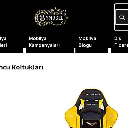
lya
Mobilya
Mobilya
Dış
leri
Kampanyaları
Blogu
Ticar
cu Koltukları