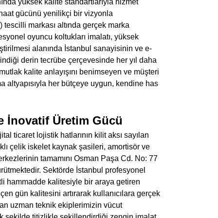
ında yüksek kalite standartlarıyla hizmet
naat gücünü yenilikçi bir vizyonla
lli markası altında gerçek marka
yonel oyuncu koltukları imalatı, yüksek
ştirilmesi alanında İstanbul sanayisinin ve e-
dindiği derin tecrübe çerçevesinde her yıl daha
 mutlak kalite anlayışını benimseyen ve müşteri
a altyapısıyla her bütçeye uygun, kendine has
e İnovatif Üretim Gücü
ticaret lojistik hatlarının kilit aksı sayılan
ı çelik iskelet kaynak şasileri, amortisör ve
 merkezlerinin tamamını Osman Paşa Cd. No: 77
ürütmektedir. Sektörde İstanbul profesyonel
tli hammadde kalitesiyle bir araya getiren
n gün kalitesini artırarak kullanıcılara gerçek
an uzman teknik ekiplerimizin vücut
ekilde titizlikle şekillendirdiği zengin imalat