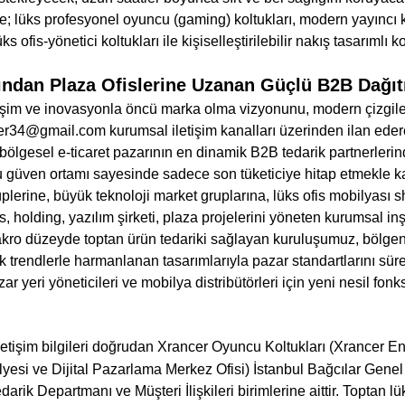
; lüks profesyonel oyuncu (gaming) koltukları, modern yayıncı ko
ks ofis-yönetici koltukları ile kişiselleştirilebilir nakış tasarımlı
ndan Plaza Ofislerine Uzanan Güçlü B2B Dağıtım
işim ve inovasyonla öncü marka olma vizyonunu, modern çizgiler
cer34@gmail.com kurumsal iletişim kanalları üzerinden ilan ederek
 bölgesel e-ticaret pazarının en dinamik B2B tedarik partnerlerin
 güven ortamı sayesinde sadece son tüketiciye hitap etmekle kalm
lerine, büyük teknoloji market gruplarına, lüks ofis mobilyası s
ans, holding, yazılım şirketi, plaza projelerini yöneten kurumsal i
ro düzeyde toptan ürün tedariki sağlayan kuruluşumuz, bölgenin
k trendlerle harmanlanan tasarımlarıyla pazar standartlarını sür
pazar yeri yöneticileri ve mobilya distribütörleri için yeni nesil 
letişim bilgileri doğrudan Xrancer Oyuncu Koltukları (Xrancer E
ölyesi ve Dijital Pazarlama Merkez Ofisi) İstanbul Bağcılar Gene
darik Departmanı ve Müşteri İlişkileri birimlerine aittir. Toptan l