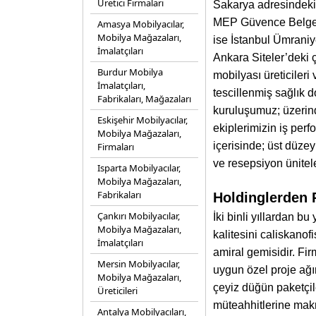
Üretici Firmaları
Sakarya adresindeki
MEP Güvence Belgesi 
Amasya Mobilyacılar,
Mobilya Mağazaları,
ise İstanbul Ümrani
İmalatçıları
Ankara Siteler’deki 
Burdur Mobilya
mobilyası üreticileri
İmalatçıları,
tescillenmiş sağlık 
Fabrikaları, Mağazaları
kuruluşumuz; üzerinde
Eskişehir Mobilyacılar,
ekiplerimizin iş perf
Mobilya Mağazaları,
içerisinde; üst düze
Firmaları
ve resepsiyon ünitele
Isparta Mobilyacılar,
Mobilya Mağazaları,
Fabrikaları
Holdinglerden 
Çankırı Mobilyacılar,
İki binli yıllardan 
Mobilya Mağazaları,
kalitesini caliskanof
İmalatçıları
amiral gemisidir. Fir
Mersin Mobilyacılar,
uygun özel proje ağır
Mobilya Mağazaları,
çeyiz düğün paketçil
Üreticileri
müteahhitlerine makr
Antalya Mobilyacıları,