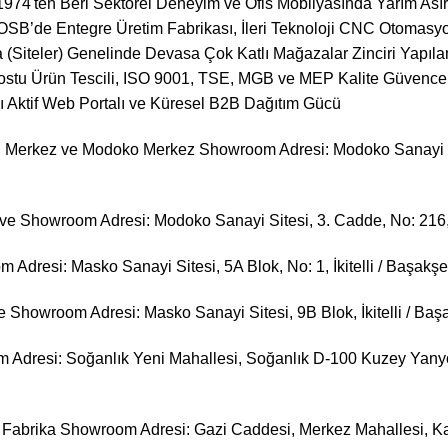
974'ten Beri Sektörel Deneyim ve Ofis Mobilyasında Yarım Asır
 OSB’de Entegre Üretim Fabrikası, İleri Teknoloji CNC Otomasyon
 (Siteler) Genelinde Devasa Çok Katlı Mağazalar Zinciri Yapılan
ostu Ürün Tescili, ISO 9001, TSE, MGB ve MEP Kalite Güvence 
ı Aktif Web Portalı ve Küresel B2B Dağıtım Gücü
Merkez ve Modoko Merkez Showroom Adresi: Modoko Sanayi Site
e Showroom Adresi: Modoko Sanayi Sitesi, 3. Cadde, No: 216, 
dresi: Masko Sanayi Sitesi, 5A Blok, No: 1, İkitelli / Başakşehi
Showroom Adresi: Masko Sanayi Sitesi, 9B Blok, İkitelli / Başak
 Adresi: Soğanlık Yeni Mahallesi, Soğanlık D-100 Kuzey Yanyol C
Fabrika Showroom Adresi: Gazi Caddesi, Merkez Mahallesi, Ka