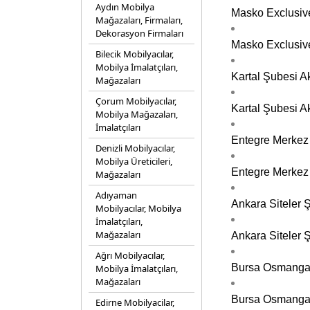
Aydın Mobilya
Masko Exclusive
Mağazaları, Firmaları,
Dekorasyon Firmaları
Masko Exclusive
Bilecik Mobilyacılar,
Mobilya İmalatçıları,
Kartal Şubesi Ak
Mağazaları
Çorum Mobilyacılar,
Kartal Şubesi A
Mobilya Mağazaları,
İmalatçıları
Entegre Merkez 
Denizli Mobilyacılar,
Mobilya Üreticileri,
Entegre Merkez 
Mağazaları
Adıyaman
Ankara Siteler Ş
Mobilyacılar, Mobilya
İmalatçıları,
Mağazaları
Ankara Siteler 
Ağrı Mobilyacılar,
Bursa Osmangazi
Mobilya İmalatçıları,
Mağazaları
Bursa Osmangazi
Edirne Mobilyacilar,