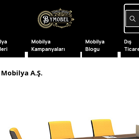
lya
Mobilya
Mobilya
Dış
leri
Kampanyaları
Blogu
Ticar
 Mobilya A.Ş.