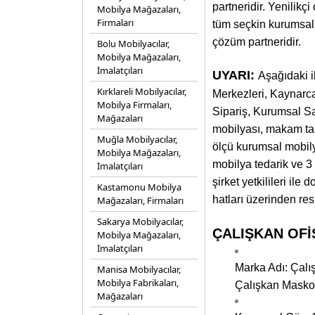
partneridir. Yenilikç
Mobilya Mağazaları,
Firmaları
tüm seçkin kurumsal b
çözüm partneridir.
Bolu Mobilyacılar,
Mobilya Mağazaları,
İmalatçıları
UYARI:
Aşağıdaki i
Kırklareli Mobilyacılar,
Merkezleri, Kaynarca
Mobilya Firmaları,
Sipariş, Kurumsal Sat
Mağazaları
mobilyası, makam tak
Muğla Mobilyacılar,
ölçü kurumsal mobilya
Mobilya Mağazaları,
mobilya tedarik ve 3 
İmalatçıları
şirket yetkilileri il
Kastamonu Mobilya
hatları üzerinden res
Mağazaları, Firmaları
Sakarya Mobilyacılar,
ÇALIŞKAN OFİS 
Mobilya Mağazaları,
İmalatçıları
Marka Adı: Çalış
Manisa Mobilyacılar,
Mobilya Fabrikaları,
Çalışkan Masko 
Mağazaları