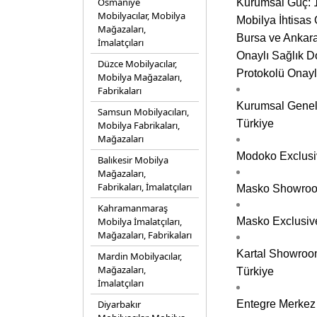
Osmaniye
Kurumsal Güç: 1
Mobilyacılar, Mobilya
Mobilya İhtisas
Mağazaları,
Bursa ve Ankara
İmalatçıları
Onaylı Sağlık D
Düzce Mobilyacılar,
Protokolü Onayl
Mobilya Mağazaları,
Fabrikaları
Kurumsal Genel 
Samsun Mobilyacıları,
Türkiye
Mobilya Fabrikaları,
Mağazaları
Modoko Exclusiv
Balıkesir Mobilya
Mağazaları,
Fabrikaları, İmalatçıları
Masko Showroom A
Kahramanmaraş
Mobilya İmalatçıları,
Masko Exclusive 
Mağazaları, Fabrikaları
Kartal Showroom
Mardin Mobilyacılar,
Mağazaları,
Türkiye
İmalatçıları
Diyarbakır
Entegre Merkez 