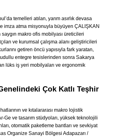
l’da temelleri atılan, yarım asırlık devasa
k ilke imza atma misyonuyla büyüyen ÇALIŞKAN
ygın makro ofis mobilyası üreticileri
ları ve kurumsal çalışma alanı geliştiricileri
rlarını getiren öncü yapısıyla fark yaratan,
 Dudullu entegre tesislerinden sonra Sakarya
 lüks iş yeri mobilyaları ve ergonomik
Genelindeki Çok Katlı Teşhir
atlarının ve kıtalararası makro lojistik
r-Ge ve tasarım stüdyoları, yüksek teknolojili
ları, otomatik paketleme bantları ve sevkiyat
isas Organize Sanayi Bölgesi Adapazarı /