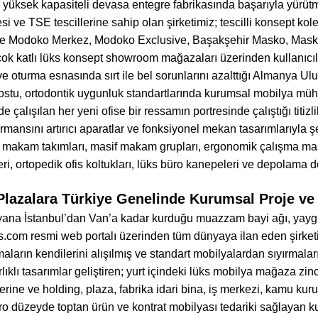
 yüksek kapasiteli devasa entegre fabrikasında başarıyla yürü
ve TSE tescillerine sahip olan şirketimiz; tescilli konsept ko
ye Modoko Merkez, Modoko Exclusive, Başakşehir Masko, Masko
çok katlı lüks konsept showroom mağazaları üzerinden kullanıcıl
 ve oturma esnasında sırt ile bel sorunlarını azalttığı Almanya Ulus
dostu, ortodontik uygunluk standartlarında kurumsal mobilya mühe
 çalışılan her yeni ofise bir ressamın portresinde çalıştığı titiz
ormansını artırıcı aparatlar ve fonksiyonel mekan tasarımlarıyla 
y makam takımları, masif makam grupları, ergonomik çalışma masal
ri, ortopedik ofis koltukları, lüks büro kanepeleri ve depolama d
Plazalara Türkiye Genelinde Kurumsal Proje ve
bu yana İstanbul’dan Van’a kadar kurduğu muazzam bayi ağı, yaygı
is.com resmi web portalı üzerinden tüm dünyaya ilan eden şirketim
maların kendilerini alışılmış ve standart mobilyalardan sıyırmala
lıklı tasarımlar geliştiren; yurt içindeki lüks mobilya mağaza zinc
erine ve holding, plaza, fabrika idari bina, iş merkezi, kamu kur
o düzeyde toptan ürün ve kontrat mobilyası tedariki sağlayan ku