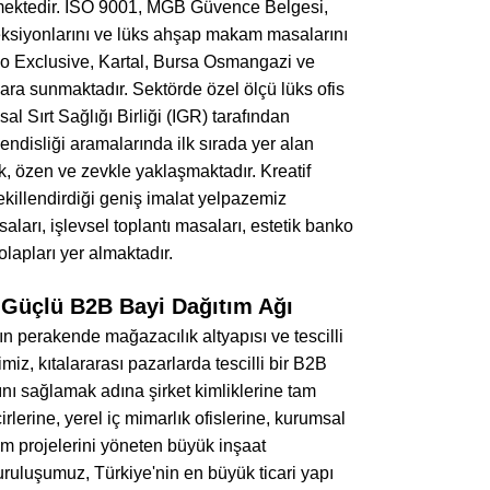
tmektedir. ISO 9001, MGB Güvence Belgesi,
leksiyonlarını ve lüks ahşap makam masalarını
 Exclusive, Kartal, Bursa Osmangazi ve
ara sunmaktadır. Sektörde özel ölçü lüks ofis
al Sırt Sağlığı Birliği (IGR) tarafından
ndisliği aramalarında ilk sırada yer alan
lik, özen ve zevkle yaklaşmaktadır. Kreatif
şekillendirdiği geniş imalat yelpazemiz
arı, işlevsel toplantı masaları, estetik banko
olapları yer almaktadır.
 Güçlü B2B Bayi Dağıtım Ağı
n perakende mağazacılık altyapısı ve tescilli
iz, kıtalararası pazarlarda tescilli bir B2B
rını sağlamak adına şirket kimliklerine tam
irlerine, yerel iç mimarlık ofislerine, kurumsal
um projelerini yöneten büyük inşaat
ruluşumuz, Türkiye'nin en büyük ticari yapı