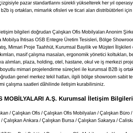
i çizgisiyle pazar standartlarını sürekli yükselterek her yıl opera
2b iş ortakları, mimarlık ofisleri ve ticari alan distribütörleri 
letişim bilgileri doğrudan Çalışkan Ofis Mobilyaları Anonim Şir
 Mobilya İhtisas OSB Entegre Üretim Tesisleri, Bölge Showroom
ış, Mimari Proje Taahhüt, Kurumsal Bayilik ve Müşteri İlişkileri d
ımları, masif çalışma masaları, ergonomik yönetici koltukları, 
 alımları, plaza, holding, otel, hastane, okul ve iş merkezi projel
boyutlu mimari projelendirme süreçleri ile kurumsal B2B iş ortaklı
e doğrudan genel merkez tekil hatları, ilgili bölge showroom sabit 
mi çalışma saatleri dâhilinde iletişim kurabilirsiniz.
MOBİLYALARI A.Ş. Kurumsal İletişim Bilgileri
kan / Çalışkan Ofis / Çalışkan Ofis Mobilyaları / Çalışkan Büro 
/ Çalışkan Ankara / Çalışkan Bursa / Çalışkan Sakarya / Calis