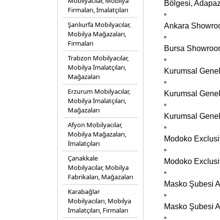
Mobilyacılar, Mobilya
Bölgesi, Adapaz
Firmaları, İmalatçıları
Şanlıurfa Mobilyacılar,
Ankara Showroom
Mobilya Mağazaları,
Firmaları
Bursa Showroom 
Trabzon Mobilyacılar,
Mobilya İmalatçıları,
Kurumsal Genel 
Mağazaları
Erzurum Mobilyacılar,
Kurumsal Genel
Mobilya İmalatçıları,
Mağazaları
Kurumsal Genel 
Afyon Mobilyacılar,
Mobilya Mağazaları,
Modoko Exclusiv
İmalatçıları
Çanakkale
Modoko Exclusiv
Mobilyacılar, Mobilya
Fabrikaları, Mağazaları
Masko Şubesi Ak
Karabağlar
Mobilyacıları, Mobilya
Masko Şubesi Ak
İmalatçıları, Firmaları