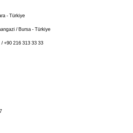
ra - Türkiye
angazi / Bursa - Türkiye
 / +90 216 313 33 33
7