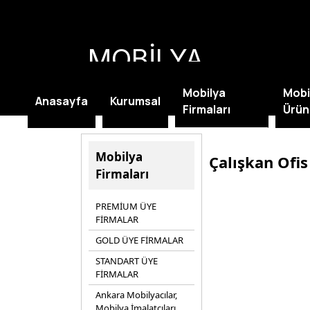
MOBİLYA
KAMPANYALARI
Mobilya
Mobi
Anasayfa
Kurumsal
Firmaları
Ürün
Mobilya
Çalışkan Ofis
Firmaları
PREMİUM ÜYE
FİRMALAR
GOLD ÜYE FİRMALAR
STANDART ÜYE
FİRMALAR
Ankara Mobilyacılar,
Mobilya İmalatçıları,