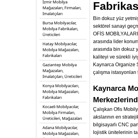
İzmir Mobilya
Fabrikas
Mağazaları, Firmaları,
İmalatçıları
Bin dokuz yüz yetmiş
Bursa Mobilyacılar,
sektörel sanayi geç
Mobilya Fabrikaları,
OFİS MOBİLYALARI A.
Üreticileri
arasında lider konumd
Hatay Mobilyacılar,
arasında bin dokuz y
Mobilya Mağazaları,
Fabrikaları
kaliteyi ve sürekli 
Gaziantep Mobilya
Kaynarca Organize Sa
Mağazaları,
çalışma istasyonları
İmalatçıları, Üreticileri
Konya Mobilyacıları,
Kaynarca Mob
Mobilya Mağazaları,
Fabrikaları
Merkezlerin
Kocaeli Mobilyacılar,
Çalışkan Ofis Mobilya
Mobilya Firmaları,
akslarının en stratej
Üreticileri, Mağazaları
bilgisayarlı CNC pan
Adana Mobilyacılar,
lojistik ünitelerini
Mobilya Mağazaları,