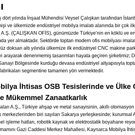
ı
 dört yılında İnşaat Mühendisi Veysel Çalışkan tarafından İstanbu
mişi ve ülkemizde endüstriyel mobilya imalatı alanında bir ço
Ş. (ÇALIŞKAN OFİS), günümüzde Türkiye'nin en köklü ve en sa
a yer almaktadır. Sektörde toptan modern ofis mobilyası imalatçı
üz doksan altı yılında ülkemize ilk endüstriyel CNC makine parku
iyiyi arayarak denenmemiş tasarımları hayata geçiren şirketimiz;
nayi Bölgesinde kurduğu devasa endüstriyel altyapısıyla toptan
 fabrikaları segmentine tamamen yön vermektedir.
ilya İhtisas OSB Tesislerinde ve Ülke 
de Mükemmel Zanaatkarlık
ları A.Ş., Türkiye ahşap ve metal sanayisinin, akıllı otomasyon h
ik merkezlerinden biri sayılan Sakarya yerleşkesinde; kurumsal A
el işleme hatları, robotik kaynak ve elektrostatik boyahane reyon
n tamamını Gazi Caddesi Merkez Mahallesi, Kaynarca Mobilya İht