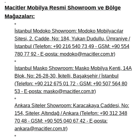
Macitler Mobilya Resmi Showroom ve Bölge
Niğde Mobilyacılar, Mobilya Firmaları, İmalatçıları
Mağazaları:
Giresun Mobilya Mağazaları, İmalatçıları, Mobilyacıları
İstanbul Modoko Showroom: Modoko Mobilyacılar
Sitesi, 2. Cadde, No: 184, Yukarı Dudullu, Ümraniye /
İstanbul (Telefon: +90 216 540 73 49 - GSM: +90 554
780 77 92 - E-posta: modoko@macitler.com.tr)
İstanbul Masko Showroom: Masko Mobilya Kenti, 14A
Blok, No: 26-28-30, İkitelli, Başakşehir / İstanbul
(Telefon: +90 212 675 01 72 - GSM: +90 507 564 80
53 - E-posta: masko@macitler.com.tr)
Ankara Siteler Showroom: Karacakaya Caddesi, No:
154, Siteler, Altındağ / Ankara (Telefon: +90 312 348
70 48 - GSM: +90 505 040 67 42 - E-posta:
ankara@macitler.com.tr)