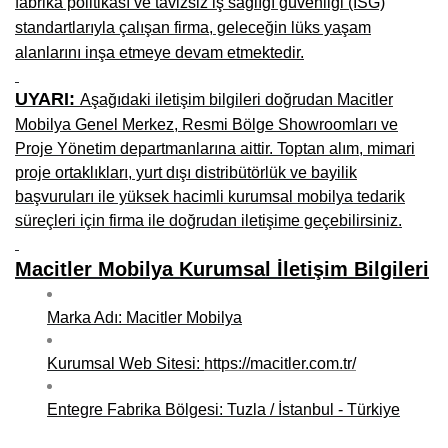
fabrika politikası ve tavizsiz iş sağlığı güvenliği (İSG)
Kars Mobilya İmalatçıları, Mağazaları, Mobilyacılar
standartlarıyla çalışan firma, geleceğin lüks yaşam
Kırşehir Mobilya İmalatçıları, Firmaları, Mobilyacılar
alanlarını inşa etmeye devam etmektedir.
Kütahya Mobilya İmalatçıları, Mağazaları, Mobilyacılar
UYARI:
Aşağıdaki iletişim bilgileri doğrudan Macitler
Mobilya Genel Merkez, Resmi Bölge Showroomları ve
Malatya Mobilyacılar, Mağazaları, İmalatçıları, Fabrikaları
Proje Yönetim departmanlarına aittir. Toptan alım, mimari
Sinop Mobilya İmalatçıları, Mağazaları, Mobilyacılar
proje ortaklıkları, yurt dışı distribütörlük ve bayilik
başvuruları ile yüksek hacimli kurumsal mobilya tedarik
Tekirdağ Mobilyacılar, Mobilya İmalatçıları, Mağazaları
süreçleri için firma ile doğrudan iletişime geçebilirsiniz.
Muş Mobilya İmalatçıları, Mağazaları, Mobilyacılar
Macitler Mobilya Kurumsal İletişim Bilgileri
Nevşehir Mobilyacılar, Mobilya İmalatçıları, Mağazaları
Marka Adı: Macitler Mobilya
Ordu Mobilya Mağazaları, İmalatçıları, Mobilyacılar
Rize Mobilyacılar, Mobilya İmalatçıları, Mağazaları
Kurumsal Web Sitesi:
https://macitler.com.tr/
Sivas Mobilya Fabrikaları, Üreticileri, Mağazaları
Entegre Fabrika Bölgesi: Tuzla / İstanbul - Türkiye
Tokat Mobilyacılar, Mobilya Mağazaları, İmalatçıları