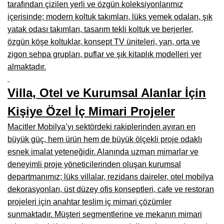
tarafından çizilen yerli ve özgün koleksiyonlarımız
Manisa Mobilyacılar, Mobilya Fabrikaları, Mağazaları
içerisinde; modern koltuk takımları, lüks yemek odaları, şık
Osmaniye Mobilyacılar, Mobilya Mağazaları, İmalatçıları
yatak odası takımları, tasarım tekli koltuk ve berjerler,
özgün köşe koltuklar, konsept TV üniteleri, yan, orta ve
Düzce Mobilyacılar, Mobilya Mağazaları, Fabrikaları
zigon sehpa grupları, puflar ve şık kitaplık modelleri yer
Samsun Mobilyacıları, Mobilya Fabrikaları, Mağazaları
almaktadır.
Balıkesir Mobilya Mağazaları, Fabrikaları, İmalatçıları
Villa, Otel ve Kurumsal Alanlar İçin
Kahramanmaraş Mobilya İmalatçıları, Mağazaları, Fabrikaları
Kişiye Özel İç Mimari Projeler
Mardin Mobilyacılar, Mağazaları, İmalatçıları
Macitler Mobilya’yı sektördeki rakiplerinden ayıran en
büyük güç, hem ürün hem de büyük ölçekli proje odaklı
Diyarbakır Mobilyacılar, Mobilya Firmaları, İmalatçıları
esnek imalat yeteneğidir. Alanında uzman mimarlar ve
Şanlıurfa Mobilyacılar, Mobilya Mağazaları, Firmaları
deneyimli proje yöneticilerinden oluşan kurumsal
departmanımız; lüks villalar, rezidans daireler, otel mobilya
Trabzon Mobilyacılar, Mobilya İmalatçıları, Mağazaları
dekorasyonları, üst düzey ofis konseptleri, cafe ve restoran
Erzurum Mobilyacılar, Mobilya İmalatçıları, Mağazaları
projeleri için anahtar teslim iç mimari çözümler
sunmaktadır. Müşteri segmentlerine ve mekanın mimari
Afyon Mobilyacılar, Mobilya Mağazaları, İmalatçıları