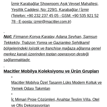
İzmir Karabağlar Showroom: Aşık Veysel Mahallesi,
Yeşillik Caddesi, No: 229/1, Karabağlar / İzmir
(Telefon: +90 232 237 45 05 - GSM: +90 535 921 52
78 - E-posta: izmir@macitler.com.tr)
Not:
Firmanın Konya Karatay, Adana Seyhan, Samsun
Tekkeköy, Trabzon Yomra ve Gaziantep Şehitkamil
bölgelerindeki lojistik ve franchise mağaza ağlarına genel
merkez kanalı üzerinden toptan operasyon desteği
sağlanmaktadır.
Macitler Mobilya Koleksiyonu ve Ürün Grupları
Macitler Mobilya Özel Tasarım Lüks Modern Koltuk ve
Yemek Odası Takımları
İç Mimari Proje Çözümleri, Anahtar Teslim Villa, Otel
ve Ofis Dekorasyonları