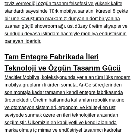
taviz vermediği özgün tasarım felsefesi ve yüksek kalite
Burdur Mobilya İmalatçıları, Fabrikaları, Mağazaları
standardı sayesinde Türk mobilya sanatını küresel ölçekte
bir üne kavuşturan markamız; dünyanın dört bir yanına
Eskişehir Mobilyacılar, Mobilya Mağazaları, Firmaları
uzanan güçlü showroom ağı, üst düzey üretim altyapısı ve
Isparta Mobilyacılar, Mobilya Mağazaları, Fabrikaları
sunduğu devasa istihdam hacmiyle mobilya endüstrisinin
parlayan lideridir.
Çankırı Mobilyacılar, Mobilya Mağazaları, İmalatçıları
Tam Entegre Fabrikada İleri
Mersin Mobilyacılar, Mobilya Mağazaları, Üreticileri
Teknoloji ve Özgün Tasarım Gücü
Antalya Mobilyacıları, Mobilya Mağazaları, Firmaları
Macitler Mobilya, koleksiyonunda yer alan tüm lüks modern
Bolu Mobilyacılar, Mobilya Mağazaları, İmalatçıları
mobilya gruplarını fikirden somuta, Ar-Ge süreçlerinden
Kırklareli Mobilyacılar, Mobilya Firmaları, Mağazaları
son montaja kadar tamamen kendi entegre fabrikasında
üretmektedir. Üretim hatlarında kullanılan robotik makine
Muğla Mobilyacılar, Mobilya Mağazaları, İmalatçıları
ve otomasyon sistemleri, ergonomi ve kaliteyi en üst
Kastamonu Mobilya Mağazaları, Firmaları
seviyede sunmak üzere en ileri teknolojiler arasından
seçilmiştir. Ülkemizin en kabiliyetli ve kendi alanında
Sakarya Mobilyacılar, Mobilya Mağazaları, İmalatçıları
marka olmuş iç mimar ve endüstriyel tasarımcı kadroları