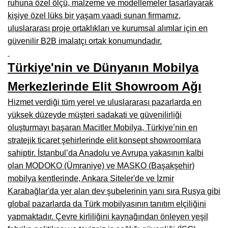
ruhuna özel ölçü, malzeme ve modellemeler tasarlayarak
Çanakkale Mobilyacılar, Mobilya Fabrikaları, Mağazaları
kişiye özel lüks bir yaşam vaadi sunan firmamız,
uluslararası proje ortaklıkları ve kurumsal alımlar için en
Karabağlar Mobilyacıları, Mobilya İmalatçıları, Firmaları
güvenilir B2B imalatçı ortak konumundadır.
Aydın Mobilya Mağazaları, Firmaları, Dekorasyon Firmaları
Türkiye'nin ve Dünyanın Mobilya
Bilecik Mobilyacılar, Mobilya İmalatçıları, Mağazaları
Merkezlerinde Elit Showroom Ağı
Çorum Mobilyacılar, Mobilya Mağazaları, İmalatçıları
Hizmet verdiği tüm yerel ve uluslararası pazarlarda en
Denizli Mobilyacılar, Mobilya Üreticileri, Mağazaları
yüksek düzeyde müşteri sadakati ve güvenilirliği
oluşturmayı başaran Macitler Mobilya, Türkiye’nin en
Adıyaman Mobilyacılar, Mobilya İmalatçıları, Mağazaları
stratejik ticaret şehirlerinde elit konsept showroomlara
sahiptir. İstanbul’da Anadolu ve Avrupa yakasının kalbi
Ağrı Mobilyacılar, Mobilya İmalatçıları, Mağazaları
olan MODOKO (Ümraniye) ve MASKO (Başakşehir)
Edirne Mobilyacilar, Mobilya İmalatçıları, Mağazaları
mobilya kentlerinde, Ankara Siteler'de ve İzmir
Karabağlar'da yer alan dev şubelerinin yanı sıra Rusya gibi
Erzincan Mobilyacılar, Mobilya İmalatçıları, Mağazaları
global pazarlarda da Türk mobilyasının tanıtım elçiliğini
Yozgat Mobilya Mağazaları, İmalatçıları, Mobilyacıları
yapmaktadır. Çevre kirliliğini kaynağından önleyen yeşil