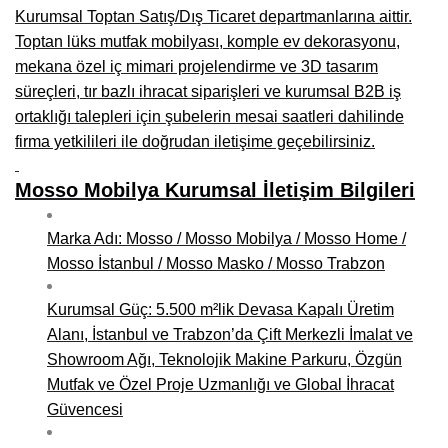
Kurumsal Toptan Satış/Dış Ticaret departmanlarına aittir.
Niğde Mobilyacılar, Mobilya Firmaları, İmalatçıları
Toptan lüks mutfak mobilyası, komple ev dekorasyonu,
mekana özel iç mimari projelendirme ve 3D tasarım
Giresun Mobilya Mağazaları, İmalatçıları, Mobilyacıları
süreçleri, tır bazlı ihracat siparişleri ve kurumsal B2B iş
ortaklığı talepleri için şubelerin mesai saatleri dahilinde
firma yetkilileri ile doğrudan iletişime geçebilirsiniz.
Mosso Mobilya Kurumsal İletişim Bilgileri
Marka Adı: Mosso / Mosso Mobilya / Mosso Home /
Mosso İstanbul / Mosso Masko / Mosso Trabzon
Kurumsal Güç: 5.500 m²lik Devasa Kapalı Üretim
Alanı, İstanbul ve Trabzon’da Çift Merkezli İmalat ve
Showroom Ağı, Teknolojik Makine Parkuru, Özgün
Mutfak ve Özel Proje Uzmanlığı ve Global İhracat
Güvencesi