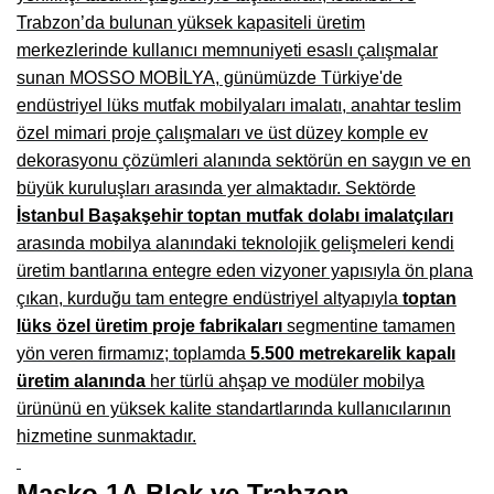
Trabzon’da bulunan yüksek kapasiteli üretim
Burdur Mobilya İmalatçıları, Fabrikaları, Mağazaları
merkezlerinde kullanıcı memnuniyeti esaslı çalışmalar
Eskişehir Mobilyacılar, Mobilya Mağazaları, Firmaları
sunan MOSSO MOBİLYA, günümüzde Türkiye'de
endüstriyel lüks mutfak mobilyaları imalatı, anahtar teslim
Isparta Mobilyacılar, Mobilya Mağazaları, Fabrikaları
özel mimari proje çalışmaları ve üst düzey komple ev
Çankırı Mobilyacılar, Mobilya Mağazaları, İmalatçıları
dekorasyonu çözümleri alanında sektörün en saygın ve en
büyük kuruluşları arasında yer almaktadır. Sektörde
Mersin Mobilyacılar, Mobilya Mağazaları, Üreticileri
İstanbul Başakşehir toptan mutfak dolabı imalatçıları
arasında mobilya alanındaki teknolojik gelişmeleri kendi
Antalya Mobilyacıları, Mobilya Mağazaları, Firmaları
üretim bantlarına entegre eden vizyoner yapısıyla ön plana
Bolu Mobilyacılar, Mobilya Mağazaları, İmalatçıları
çıkan, kurduğu tam entegre endüstriyel altyapıyla
toptan
lüks özel üretim proje fabrikaları
segmentine tamamen
Kırklareli Mobilyacılar, Mobilya Firmaları, Mağazaları
yön veren firmamız; toplamda
5.500 metrekarelik kapalı
Muğla Mobilyacılar, Mobilya Mağazaları, İmalatçıları
üretim alanında
her türlü ahşap ve modüler mobilya
ürününü en yüksek kalite standartlarında kullanıcılarının
Kastamonu Mobilya Mağazaları, Firmaları
hizmetine sunmaktadır.
Sakarya Mobilyacılar, Mobilya Mağazaları, İmalatçıları
Masko 1A Blok ve Trabzon