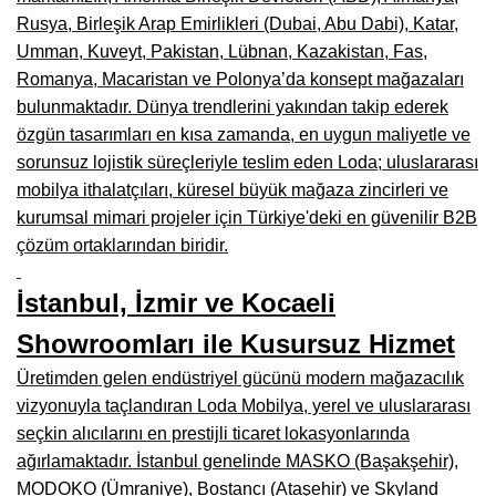
Rusya, Birleşik Arap Emirlikleri (Dubai, Abu Dabi), Katar,
Çanakkale Mobilyacılar, Mobilya Fabrikaları, Mağazaları
Umman, Kuveyt, Pakistan, Lübnan, Kazakistan, Fas,
Karabağlar Mobilyacıları, Mobilya İmalatçıları, Firmaları
Romanya, Macaristan ve Polonya’da konsept mağazaları
bulunmaktadır. Dünya trendlerini yakından takip ederek
Aydın Mobilya Mağazaları, Firmaları, Dekorasyon Firmaları
özgün tasarımları en kısa zamanda, en uygun maliyetle ve
Bilecik Mobilyacılar, Mobilya İmalatçıları, Mağazaları
sorunsuz lojistik süreçleriyle teslim eden Loda; uluslararası
mobilya ithalatçıları, küresel büyük mağaza zincirleri ve
Çorum Mobilyacılar, Mobilya Mağazaları, İmalatçıları
kurumsal mimari projeler için Türkiye'deki en güvenilir B2B
çözüm ortaklarından biridir.
Denizli Mobilyacılar, Mobilya Üreticileri, Mağazaları
Adıyaman Mobilyacılar, Mobilya İmalatçıları, Mağazaları
İstanbul, İzmir ve Kocaeli
Ağrı Mobilyacılar, Mobilya İmalatçıları, Mağazaları
Showroomları ile Kusursuz Hizmet
Edirne Mobilyacilar, Mobilya İmalatçıları, Mağazaları
Üretimden gelen endüstriyel gücünü modern mağazacılık
vizyonuyla taçlandıran Loda Mobilya, yerel ve uluslararası
Erzincan Mobilyacılar, Mobilya İmalatçıları, Mağazaları
seçkin alıcılarını en prestijli ticaret lokasyonlarında
ağırlamaktadır. İstanbul genelinde MASKO (Başakşehir),
Yozgat Mobilya Mağazaları, İmalatçıları, Mobilyacıları
MODOKO (Ümraniye), Bostancı (Ataşehir) ve Skyland