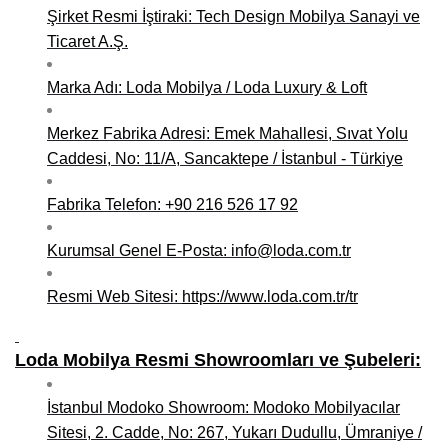
Şirket Resmi İştiraki: Tech Design Mobilya Sanayi ve
Niğde Mobilyacılar, Mobilya Firmaları, İmalatçıları
Ticaret A.Ş.
Giresun Mobilya Mağazaları, İmalatçıları, Mobilyacıları
Marka Adı: Loda Mobilya / Loda Luxury & Loft
Merkez Fabrika Adresi: Emek Mahallesi, Sıvat Yolu
Caddesi, No: 11/A, Sancaktepe / İstanbul - Türkiye
Fabrika Telefon: +90 216 526 17 92
Kurumsal Genel E-Posta: info@loda.com.tr
Resmi Web Sitesi:
https://www.loda.com.tr/tr
Loda Mobilya Resmi Showroomları ve Şubeleri:
İstanbul Modoko Showroom: Modoko Mobilyacılar
Sitesi, 2. Cadde, No: 267, Yukarı Dudullu, Ümraniye /