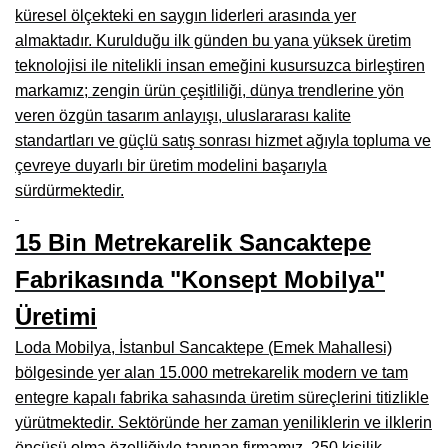
küresel ölçekteki en saygın liderleri arasında yer
Burdur Mobilya İmalatçıları, Fabrikaları, Mağazaları
almaktadır. Kurulduğu ilk günden bu yana yüksek üretim
teknolojisi ile nitelikli insan emeğini kusursuzca birleştiren
Eskişehir Mobilyacılar, Mobilya Mağazaları, Firmaları
markamız; zengin ürün çeşitliliği, dünya trendlerine yön
Isparta Mobilyacılar, Mobilya Mağazaları, Fabrikaları
veren özgün tasarım anlayışı, uluslararası kalite
standartları ve güçlü satış sonrası hizmet ağıyla topluma ve
Çankırı Mobilyacılar, Mobilya Mağazaları, İmalatçıları
çevreye duyarlı bir üretim modelini başarıyla
Mersin Mobilyacılar, Mobilya Mağazaları, Üreticileri
sürdürmektedir.
Antalya Mobilyacıları, Mobilya Mağazaları, Firmaları
15 Bin Metrekarelik Sancaktepe
Bolu Mobilyacılar, Mobilya Mağazaları, İmalatçıları
Fabrikasında "Konsept Mobilya"
Kırklareli Mobilyacılar, Mobilya Firmaları, Mağazaları
Üretimi
Muğla Mobilyacılar, Mobilya Mağazaları, İmalatçıları
Loda Mobilya, İstanbul Sancaktepe (Emek Mahallesi)
bölgesinde yer alan 15.000 metrekarelik modern ve tam
Kastamonu Mobilya Mağazaları, Firmaları
entegre kapalı fabrika sahasında üretim süreçlerini titizlikle
Sakarya Mobilyacılar, Mobilya Mağazaları, İmalatçıları
yürütmektedir. Sektöründe her zaman yeniliklerin ve ilklerin
öncüsü olma özelliğiyle tanınan firmamız, 250 kişilik