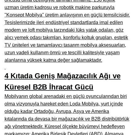
Manisa Mobilyacılar, Mobilya Fabrikaları, Mağazaları
uzman üretim kadrosu ve robotik makine parkuruyla
Osmaniye Mobilyacılar, Mobilya Mağazaları, İmalatçıları
"Konsept Mobilya" üretim anlayışının en güçlü temsilcisidir.
Tesislerimizde ileri endüstriyel standartlarda imal edilen
Düzce Mobilyacılar, Mobilya Mağazaları, Fabrikaları
modern ve loft mobilya tarzındaki lüks yatak odaları, göz
alıcı yemek odası takımları, konforlu koltuk grupları, estetik
Samsun Mobilyacıları, Mobilya Fabrikaları, Mağazaları
TV üniteleri ve tamamlayıcı tasarım mobilya aksesuarları,
Balıkesir Mobilya Mağazaları, Fabrikaları, İmalatçıları
uzun vadeli kullanım ömrü ve tescilli kalitesiyle yaşam
alanlarına yüksek katma değer sağlamaktadır.
Kahramanmaraş Mobilya İmalatçıları, Mağazaları, Fabrikaları
Mardin Mobilyacılar, Mağazaları, İmalatçıları
4 Kıtada Geniş Mağazacılık Ağı ve
Diyarbakır Mobilyacılar, Mobilya Firmaları, İmalatçıları
Küresel B2B İhracat Gücü
Mobilyanın global arenadaki en güçlü oyuncularından biri
Şanlıurfa Mobilyacılar, Mobilya Mağazaları, Firmaları
olma vizyonuyla hareket eden Loda Mobilya, yurt içinde
Trabzon Mobilyacılar, Mobilya İmalatçıları, Mağazaları
olduğu kadar Ortadoğu, Avrupa, Asya ve Amerika
kıtalarında da devasa bir mağazacılık ve B2B distribütörlük
Erzurum Mobilyacılar, Mobilya İmalatçıları, Mağazaları
ağı yönetmektedir. Küresel ölçekte büyümeyi hedefleyen
Afyon Mobilyacılar, Mobilya Mağazaları, İmalatçıları
markamızın; Amerika Birleşik Devletleri (ABD), Almanya,